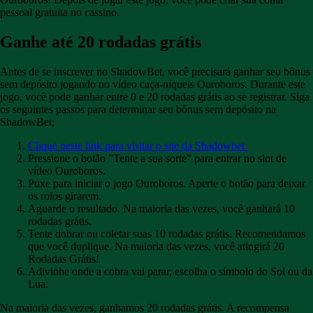
pessoal gratuita no cassino.
Ganhe até 20 rodadas grátis
Antes de se inscrever no ShadowBet, você precisará ganhar seu bônus
sem depósito jogando no vídeo caça-níqueis Ouroboros. Durante este
jogo, você pode ganhar entre 0 e 20 rodadas grátis ao se registrar. Siga
os seguintes passos para determinar seu bônus sem depósito na
ShadowBet;
Clique neste link para visitar o site da Shadowbet.
Pressione o botão ”Tente a sua sorte” para entrar no slot de
vídeo Ouroboros.
Puxe para iniciar o jogo Ouroboros. Aperte o botão para deixar
os rolos girarem.
Aguarde o resultado. Na maioria das vezes, você ganhará 10
rodadas grátis.
Tente dobrar ou coletar suas 10 rodadas grátis. Recomendamos
que você duplique. Na maioria das vezes, você atingirá 20
Rodadas Grátis!
Adivinhe onde a cobra vai parar, escolha o símbolo do Sol ou da
Lua.
Na maioria das vezes, ganhamos 20 rodadas grátis. A recompensa