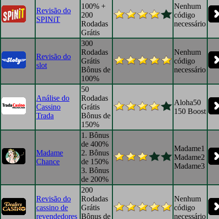
100% +
Nenhum
Revisão do
200
código
SPINiT
Rodadas
necessário
Grátis
300
Rodadas
Nenhum
Revisão do
Grátis
código
slot
Bônus de
necessário
100%
50
Análise do
Rodadas
Aloha50
Cassino
Grátis
150 Boost
Trada
Bônus de
150%
1. Bônus
de 400%
Madame1
Madame
2. Bônus
Madame2
Chance
de 150%
Madame3
3. Bônus
de 200%
200
Revisão do
Rodadas
Nenhum
cassino de
Grátis
código
revendedores
Bônus de
necessário