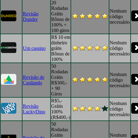
20
Rodadas
Nenhum
Revisão
Grátis
código
Dunder
Bônus de
necessário
100% +
100 giros
R$ 10 em
dinheiro
Nenhum
Um cassino
grátis
código
Bônus de
necessário
100%
50
Rodadas
Nenhum
Revisão de
Grátis
código
Casilando
R$300,-
necessário
+ 90
Giros
R$5,-
Nenhum
Revisão
Grátis
código
LuckyDino
100%
necessário
(R$400,-)
50
Rodadas
Grátis
Nenhum
Revisão do