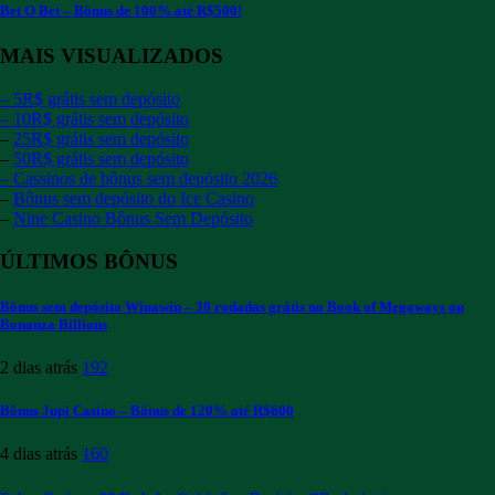
Bet O Bet – Bônus de 100% até R$500!
MAIS VISUALIZADOS
–
5R$ grátis sem depósito
– 10R$ grátis sem depósito
–
25R$ grátis sem depósito
–
50R$ grátis sem depósito
– Cassinos de bônus sem depósito 2026
–
Bônus sem depósito do Ice Casino
–
Nine Casino Bônus Sem Depósito
ÚLTIMOS BÔNUS
Bônus sem depósito Winawin – 30 rodadas grátis no Book of Megaways ou
Bonanza Billions
2 dias atrás
192
Bônus Jupi Casino – Bônus de 120% até R$600
4 dias atrás
160