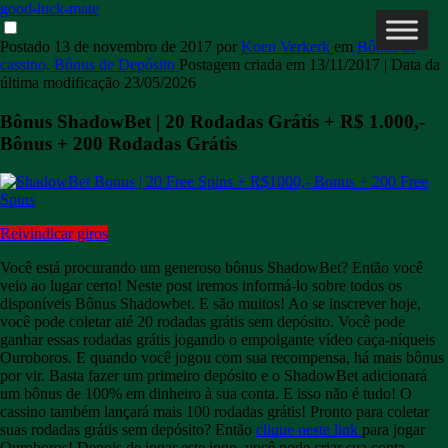
good-luck-mate
Postado
13 de novembro de 2017
por
Koen Verkerk
em
Bônus de
cassino,
Bônus de Depósito
Postagem criada em
13/11/2017
| Data da
última modificação
23/05/2026
Bônus ShadowBet | 20 Rodadas Grátis + R$ 1.000,-
Bônus + 200 Rodadas Grátis
Reivindicar giros
Você está procurando um generoso bônus ShadowBet? Então você
veio ao lugar certo! Neste post iremos informá-lo sobre todos os
disponíveis Bônus Shadowbet. E são muitos! Ao se inscrever hoje,
você pode coletar até 20 rodadas grátis sem depósito. Você pode
ganhar essas rodadas grátis jogando o empolgante vídeo caça-níqueis
Ouroboros. E quando você jogou com sua recompensa, há mais bônus
por vir. Basta fazer um primeiro depósito e o ShadowBet adicionará
um bônus de 100% em dinheiro à sua conta. E isso não é tudo! O
cassino também lançará mais 100 rodadas grátis! Pronto para coletar
suas rodadas grátis sem depósito? Então
clique neste link
para jogar
Ouroboros! Depois de jogar este jogo, você pode criar sua conta