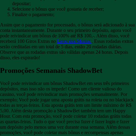
depositar;
Selecione o bônus que você gostaria de receber;
Finalize o pagamento;
Assim que o pagamento for processado, o bônus será adicionado à sua
conta instantaneamente. Durante o seu primeiro depósito, agora você
pode reivindicar um bônus de 100% até R$ 100,-. Além disso, você
receberá 100 Giros Extras no
Livro dos Mortos
. Essas rodadas extras
serão creditadas em um total de 5 dias, então 20 rodadas diárias.
Observe que as rodadas extras são válidas apenas 24 horas. Depois
disso, eles expirarão!
Promoções Semanais ShadowBet
Você pode reivindicar um bônus ShadowBet em seus três primeiros
depósitos, mas isso não os impede! Como um cliente valioso do
cassino, você pode reivindicar mais promoções semanalmente. Por
exemplo; Você pode jogar uma aposta grátis na roleta ou no blackjack
todas as terças-feiras. Esta aposta grátis tem um limite máximo de R$
5,00. Além desta promoção a ShadowBet também tem um Happy
Hour. Com esta promoção, você pode coletar 10 rodadas grátis todas
as quartas-feiras. Tudo o que você precisa fazer é fazer login e fazer
um depósito pelo menos uma vez durante essa semana. Além dessas
promoções, você pode coletar mais bônus e recompensas apenas