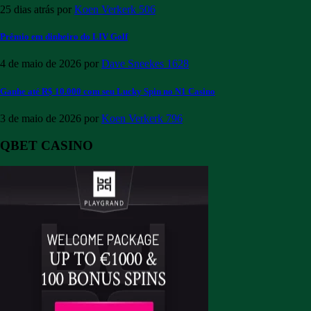
25 dias atrás
por
Koen Verkerk
506
Prêmio em dinheiro do LIV Golf
4 de maio de 2026
por
Dave Sneekes
1628
Ganhe até R$ 10.000 com seu Lucky Spin no N1 Casino
3 de maio de 2026
por
Koen Verkerk
796
QBET CASINO