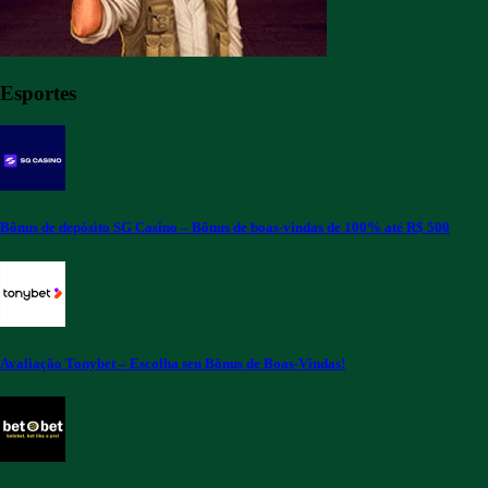
Esportes
Bônus de depósito SG Casino – Bônus de boas-vindas de 100% até R$ 500
Avaliação Tonybet – Escolha seu Bônus de Boas-Vindas!