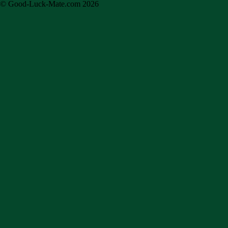
© Good-Luck-Mate.com 2026
Novos cassinos