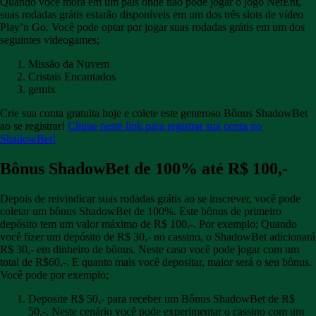
Quando você mora em um país onde não pode jogar o jogo NetEnt,
suas rodadas grátis estarão disponíveis em um dos três slots de vídeo
Play’n Go. Você pode optar por jogar suas rodadas grátis em um dos
seguintes videogames;
Missão da Nuvem
Cristais Encantados
gemix
Crie sua conta gratuita hoje e colete este generoso Bônus ShadowBet
ao se registrar!
Clique neste link para registrar sua conta no
ShadowBet!
Bônus ShadowBet de 100% até R$ 100,-
Depois de reivindicar suas rodadas grátis ao se inscrever, você pode
coletar um bônus ShadowBet de 100%. Este bônus de primeiro
depósito tem um valor máximo de R$ 100,-. Por exemplo; Quando
você fizer um depósito de R$ 30,- no cassino, o ShadowBet adicionará
R$ 30,- em dinheiro de bônus. Neste caso você pode jogar com um
total de R$60,-. E quanto mais você depositar, maior será o seu bônus.
Você pode por exemplo;
Deposite R$ 50,- para receber um Bônus ShadowBet de R$
50,-. Neste cenário você pode experimentar o cassino com um