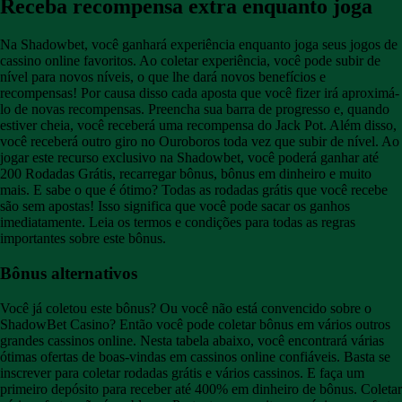
Receba recompensa extra enquanto joga
Na Shadowbet, você ganhará experiência enquanto joga seus jogos de
cassino online favoritos. Ao coletar experiência, você pode subir de
nível para novos níveis, o que lhe dará novos benefícios e
recompensas! Por causa disso cada aposta que você fizer irá aproximá-
lo de novas recompensas. Preencha sua barra de progresso e, quando
estiver cheia, você receberá uma recompensa do Jack Pot. Além disso,
você receberá outro giro no Ouroboros toda vez que subir de nível. Ao
jogar este recurso exclusivo na Shadowbet, você poderá ganhar até
200 Rodadas Grátis, recarregar bônus, bônus em dinheiro e muito
mais. E sabe o que é ótimo? Todas as rodadas grátis que você recebe
são sem apostas! Isso significa que você pode sacar os ganhos
imediatamente. Leia os termos e condições para todas as regras
importantes sobre este bônus.
Bônus alternativos
Você já coletou este bônus? Ou você não está convencido sobre o
ShadowBet Casino? Então você pode coletar bônus em vários outros
grandes cassinos online. Nesta tabela abaixo, você encontrará várias
ótimas ofertas de boas-vindas em cassinos online confiáveis. Basta se
inscrever para coletar rodadas grátis e vários cassinos. E faça um
primeiro depósito para receber até 400% em dinheiro de bônus. Coletar