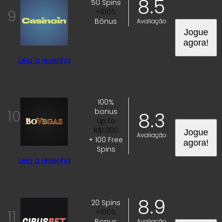
8.5
50 Spins
+100%
9
Bônus
Avaliação
Jogue
agora!
Leia a resenha
100%
bonus
10
8.3
Up to
R$1.000
Jogue
Avaliação
+ 100 Free
agora!
Spins
Leia a resenha
8.9
20 Spins
+100%
11
Bonus
Avaliação