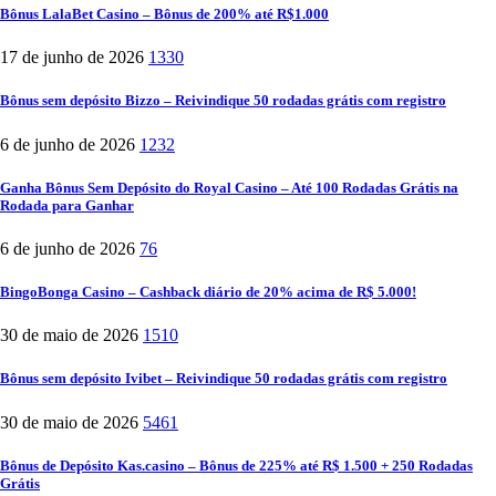
Bônus LalaBet Casino – Bônus de 200% até R$1.000
17 de junho de 2026
1330
Bônus sem depósito Bizzo – Reivindique 50 rodadas grátis com registro
6 de junho de 2026
1232
Ganha Bônus Sem Depósito do Royal Casino – Até 100 Rodadas Grátis na
Rodada para Ganhar
6 de junho de 2026
76
BingoBonga Casino – Cashback diário de 20% acima de R$ 5.000!
30 de maio de 2026
1510
Bônus sem depósito Ivibet – Reivindique 50 rodadas grátis com registro
30 de maio de 2026
5461
Bônus de Depósito Kas.casino – Bônus de 225% até R$ 1.500 + 250 Rodadas
Grátis