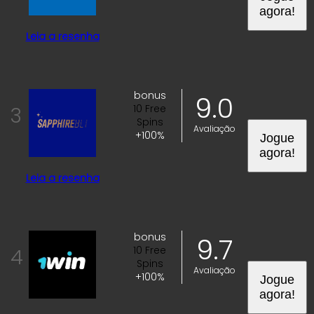
agora!
Leia a resenha
bonus
9.0
10 Free
3
Spins
Avaliação
+100%
Jogue
agora!
Leia a resenha
bonus
9.7
10 Free
4
Spins
Avaliação
+100%
Jogue
agora!