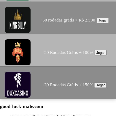
50 rodadas grátis + R$ 2.500
Jogar
50 Rodadas Grátis + 100%
Jogar
20 Rodadas Grátis + 150%
Jogar
good-luck-mate.com