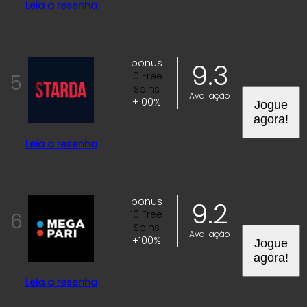
Leia a resenha
bonus
9.3
10 Free
5
Spins
Avaliação
+100%
Jogue
agora!
Leia a resenha
bonus
9.2
10 Free
6
Spins
Avaliação
+100%
Jogue
agora!
Leia a resenha