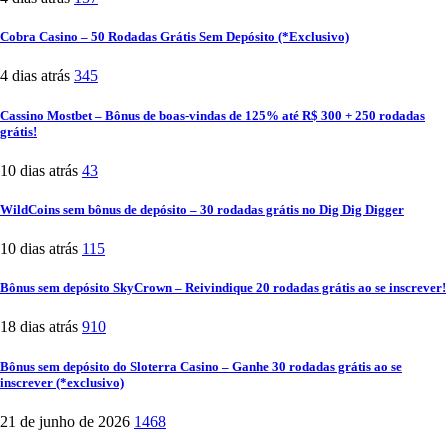
Cobra Casino – 50 Rodadas Grátis Sem Depósito (*Exclusivo)
4 dias atrás
345
Cassino Mostbet – Bônus de boas-vindas de 125% até R$ 300 + 250 rodadas
grátis!
10 dias atrás
43
WildCoins sem bônus de depósito – 30 rodadas grátis no Dig Dig Digger
10 dias atrás
115
Bônus sem depósito SkyCrown – Reivindique 20 rodadas grátis ao se inscrever!
18 dias atrás
910
Bônus sem depósito do Sloterra Casino – Ganhe 30 rodadas grátis ao se
inscrever (*exclusivo)
21 de junho de 2026
1468