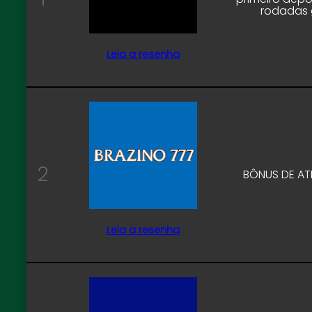
rodadas 
Leia a resenha
2
BÔNUS DE AT
Leia a resenha