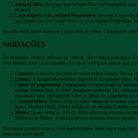
Jackpot Slots;
Ao jogar um Jackpot Slot, você competirá com
recurso.
Caça-níqueis com Jackpot Progressivo;
Durante a reproduç
um jogador faz. Por causa disso, os caça-níqueis Progressive 
Quando você quiser começar a jogar slots de vídeo, é inteligente apren
VARIAÇÕES
No momento, existem milhares de slots de vídeo online para jogar. E
com dinheiro real. Caso contrário, às vezes você pode pensar que ga
Carretel;
A maioria dos slots de vídeo online oferece três ou c
Linhas;
A quantidade de linhas dependerá de quantas linhas voc
Linhas de pagamento;
Dependendo da quantidade de bobinas e
ganhar. Muitos slots de vídeo populares oferecem 243 maneira
encontrará mais informações sobre as linhas de pagamento na e
Características;
Muitos slots de vídeo oferecem recursos espe
Spins, Stacked Wilds, Sticky Wilds ou um recurso Gamble you
Bônus;
Quase todos os slots de vídeo oferecem recursos excl
Símbolos de Bônus. A maioria desses recursos oferece grandes
Em muitos cassinos online, você também pode filtrar jogos com base,
jogos que você gosta!