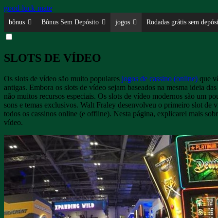
good-luck-mate
bônus
Bônus Sem Depósito
jogos
Rodadas grátis sem depós
SLOTS DE VÍDEO
Os slots de vídeo são muito populares
jogos de cassino (online)
que v
antigas. Embora os slots de vídeo sejam baseados na mesma ideia das 
não muitos recursos especiais. Os slots de vídeo modernos são um pou
sons e temas exclusivos. Walt Fraley desenvolveu o primeiro slot de
todos os cassinos online (e offline). Nesta página, explicarei mais sob
vídeo.