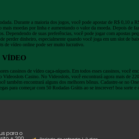
rodada. Durante a maioria dos jogos, você pode apostar de R$ 0,10 a 
o mais moedas por linha e aumentando o valor da moeda. Depois de faze
os. Dependendo de suas preferências, você pode jogar com apostas peque
 de perder dinheiro, especialmente quando você joga em um slot de baixa
s de vídeo online pode ser muito lucrativo.
 VÍDEO
es cassinos de vídeo caça-níqueis. Em todos esses cassinos, você encon
o Videoslots Casino. No Videoslots, você encontrará agora mais de 220
ocê também encontrará alguns dos melhores bônus. Cadastre-se no On
as para começar com 50 Rodadas Grátis ao se inscrever! boa sorte e di
us para o
sito + 200