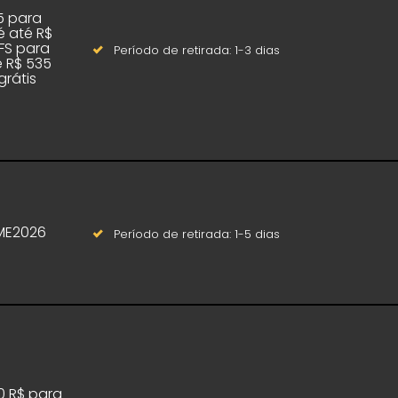
5 para
é até R$
FS para
Período de retirada: 1-3 dias
é R$ 535
grátis
ME2026
Período de retirada: 1-5 dias
0 R$ para