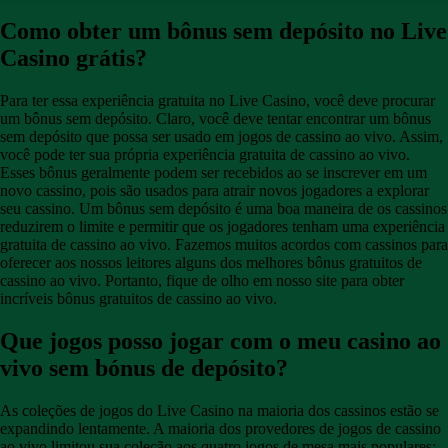
Como obter um bônus sem depósito no Live
Casino grátis?
Para ter essa experiência gratuita no Live Casino, você deve procurar
um bônus sem depósito. Claro, você deve tentar encontrar um bônus
sem depósito que possa ser usado em jogos de cassino ao vivo. Assim,
você pode ter sua própria experiência gratuita de cassino ao vivo.
Esses bônus geralmente podem ser recebidos ao se inscrever em um
novo cassino, pois são usados ​​para atrair novos jogadores a explorar
seu cassino. Um bônus sem depósito é uma boa maneira de os cassinos
reduzirem o limite e permitir que os jogadores tenham uma experiência
gratuita de cassino ao vivo. Fazemos muitos acordos com cassinos para
oferecer aos nossos leitores alguns dos melhores bônus gratuitos de
cassino ao vivo. Portanto, fique de olho em nosso site para obter
incríveis bônus gratuitos de cassino ao vivo.
Que jogos posso jogar com o meu casino ao
vivo sem bónus de depósito?
As coleções de jogos do Live Casino na maioria dos cassinos estão se
expandindo lentamente. A maioria dos provedores de jogos de cassino
ao vivo limitou sua coleção aos quatro jogos de mesa mais populares: