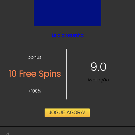
Leia a resenha
bonus
9.0
10 Free Spins
Avaliação
+100%
JOGUE AGORA!