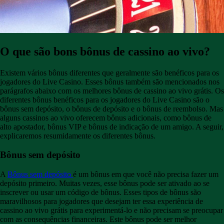
O que são bons bônus de cassino ao vivo?
Existem vários bônus diferentes que geralmente são benéficos para os
jogadores do Live Casino. Esses bônus também são mencionados nos
parágrafos abaixo com os melhores bônus de cassino ao vivo grátis. Os
diferentes bônus benéficos para os jogadores do Live Casino são o
bônus sem depósito, o bônus de depósito e o bônus de reembolso. Mas
alguns cassinos ao vivo oferecem bônus adicionais, como bônus de
alto apostador, bônus VIP e bônus de indicação de um amigo. A seguir,
explicaremos resumidamente os diferentes bônus.
Bônus sem depósito
A
Bônus sem depósito
é um bônus em que você não precisa fazer um
depósito primeiro. Muitas vezes, esse bônus pode ser ativado ao se
inscrever ou usar um código de bônus. Esses tipos de bônus são
maravilhosos para jogadores que desejam ter essa experiência de
cassino ao vivo grátis para experimentá-lo e não precisam se preocupar
com as consequências financeiras. Este bônus pode ser melhor