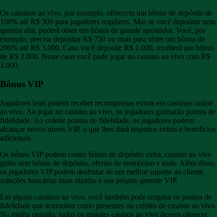
Os cassinos ao vivo, por exemplo, oferecem um bônus de depósito de
100% até R$ 300 para jogadores regulares. Mas se você depositar uma
quantia alta, poderá obter um bônus de grande apostador. Você, por
exemplo, precisa depositar R$ 750 ou mais para obter um bônus de
200% até R$ 3.000. Caso você deposite R$ 1.000, receberá um bônus
de R$ 2.000. Neste caso você pode jogar no cassino ao vivo com R$
3.000.
Bônus VIP
Jogadores leais podem receber recompensas extras em cassinos online
ao vivo. Ao jogar no cassino ao vivo, os jogadores ganharão pontos de
fidelidade. Ao coletar pontos de fidelidade, os jogadores podem
alcançar novos níveis VIP, o que lhes dará respeitos extras e benefícios
adicionais.
Os bônus VIP podem conter bônus de depósito extra, cassino ao vivo
grátis sem bônus de depósito, ofertas de reembolso e mais. Além disso,
os jogadores VIP podem desfrutar de um melhor suporte ao cliente,
soluções bancárias mais rápidas e seu próprio gerente VIP.
Em alguns cassinos ao vivo, você também pode resgatar os pontos de
fidelidade que acumulou como presentes ou crédito de cassino ao vivo.
Na minha opinião, todos os grandes casinos ao vivo devem oferecer