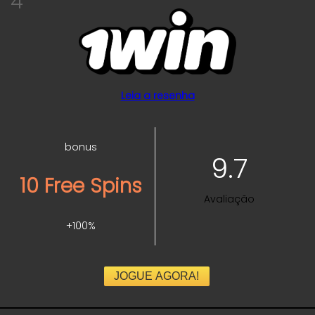
4
Leia a resenha
bonus
9.7
10 Free Spins
Avaliação
+100%
JOGUE AGORA!