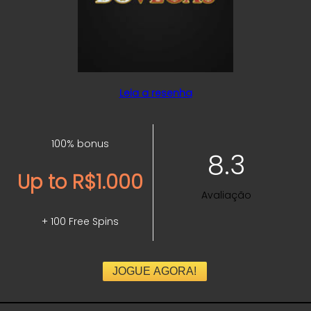
Leia a resenha
100% bonus
8.3
Up to R$1.000
Avaliação
+ 100 Free Spins
JOGUE AGORA!