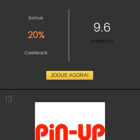
bonus
9.6
20%
Avaliação
Cashback
JOGUE AGORA!
13