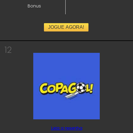
Bonus
JOGUE AGORA!
12
Leia a resenha