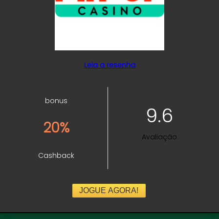
Leia a resenha
bonus
9.6
20%
Avaliação
Cashback
JOGUE AGORA!