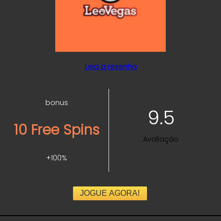
Leia a resenha
bonus
9.5
10 Free Spins
Avaliação
+100%
JOGUE AGORA!