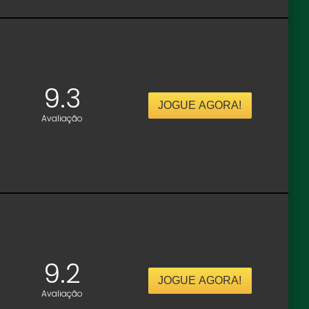
9.3
JOGUE AGORA!
Avaliação
9.2
JOGUE AGORA!
Avaliação