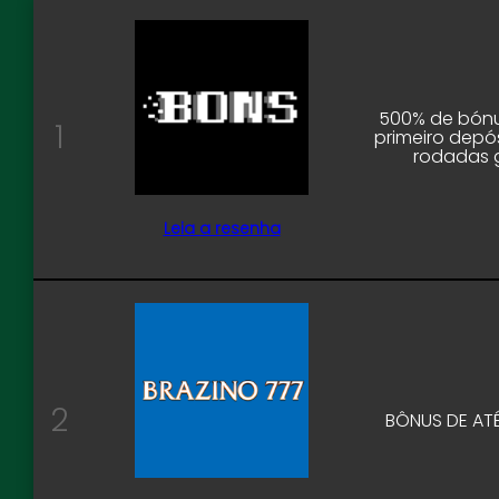
500% de bónu
1
primeiro depó
rodadas g
Leia a resenha
2
BÔNUS DE AT