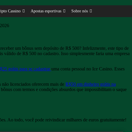
ipto Cassino
Apostas esportivas
Sobre nós
/2026
receber um bônus sem depósito de R$ 500? Infelizmente, este tipo de
s válido de R$ 500 no cadastro. Isso simplesmente faria uma empresa
$25 grátis para se cadastrar
uma conta pessoal no Ice Casino. Esses
os não licenciados oferecem mais de
R$50 em dinheiro grátis na
m bônus com termos e condições absurdos que impossibilitam o saque
ões. Ao todo, você pode reivindicar milhares de euros gratuitamente!