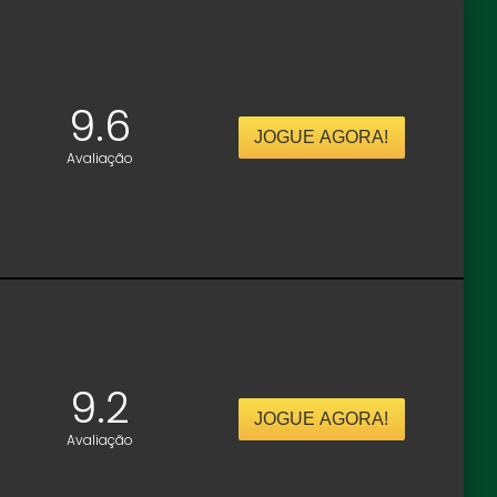
9.6
JOGUE AGORA!
Avaliação
9.2
JOGUE AGORA!
Avaliação