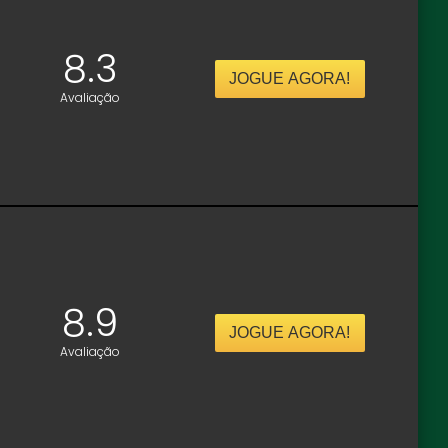
8.3
JOGUE AGORA!
Avaliação
8.9
JOGUE AGORA!
Avaliação