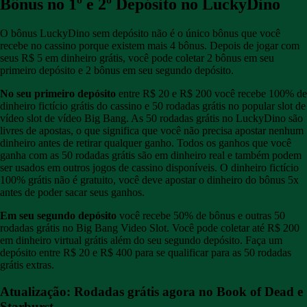
Bônus no 1º e 2º Depósito no LuckyDino
O bônus LuckyDino sem depósito não é o único bônus que você
recebe no cassino porque existem mais 4 bônus. Depois de jogar com
seus R$ 5 em dinheiro grátis, você pode coletar 2 bônus em seu
primeiro depósito e 2 bônus em seu segundo depósito.
No seu primeiro depósito
entre R$ 20 e R$ 200 você recebe 100% de
dinheiro fictício grátis do cassino e 50 rodadas grátis no popular slot de
vídeo slot de vídeo Big Bang. As 50 rodadas grátis no LuckyDino são
livres de apostas, o que significa que você não precisa apostar nenhum
dinheiro antes de retirar qualquer ganho. Todos os ganhos que você
ganha com as 50 rodadas grátis são em dinheiro real e também podem
ser usados ​​em outros jogos de cassino disponíveis. O dinheiro fictício
100% grátis não é gratuito, você deve apostar o dinheiro do bônus 5x
antes de poder sacar seus ganhos.
Em seu segundo depósito
você recebe 50% de bônus e outras 50
rodadas grátis no Big Bang Video Slot. Você pode coletar até R$ 200
em dinheiro virtual grátis além do seu segundo depósito. Faça um
depósito entre R$ 20 e R$ 400 para se qualificar para as 50 rodadas
grátis extras.
Atualização: Rodadas grátis agora no Book of Dead e
Starburst