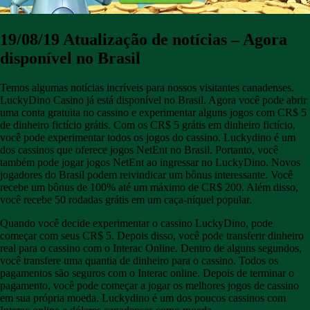
19/08/19 Atualização de notícias – Agora
disponível no Brasil
Temos algumas notícias incríveis para nossos visitantes canadenses.
LuckyDino Casino já está disponível no Brasil. Agora você pode abrir
uma conta gratuita no cassino e experimentar alguns jogos com CR$ 5
de dinheiro fictício grátis. Com os CR$ 5 grátis em dinheiro fictício,
você pode experimentar todos os jogos do cassino. Luckydino é um
dos cassinos que oferece jogos NetEnt no Brasil. Portanto, você
também pode jogar jogos NetEnt ao ingressar no LuckyDino. Novos
jogadores do Brasil podem reivindicar um bônus interessante. Você
recebe um bônus de 100% até um máximo de CR$ 200. Além disso,
você recebe 50 rodadas grátis em um caça-níquel popular.
Quando você decide experimentar o cassino LuckyDino, pode
começar com seus CR$ 5. Depois disso, você pode transferir dinheiro
real para o cassino com o Interac Online. Dentro de alguns segundos,
você transfere uma quantia de dinheiro para o cassino. Todos os
pagamentos são seguros com o Interac online. Depois de terminar o
pagamento, você pode começar a jogar os melhores jogos de cassino
em sua própria moeda. Luckydino é um dos poucos cassinos com