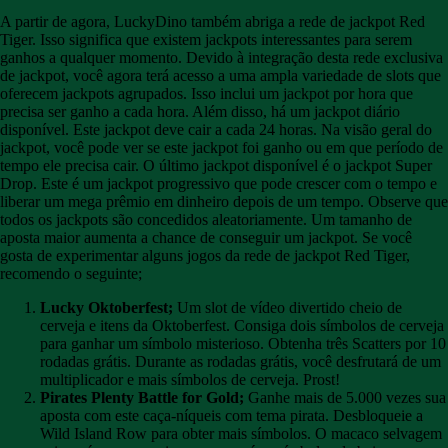
A partir de agora, LuckyDino também abriga a rede de jackpot Red
Tiger. Isso significa que existem jackpots interessantes para serem
ganhos a qualquer momento. Devido à integração desta rede exclusiva
de jackpot, você agora terá acesso a uma ampla variedade de slots que
oferecem jackpots agrupados. Isso inclui um jackpot por hora que
precisa ser ganho a cada hora. Além disso, há um jackpot diário
disponível. Este jackpot deve cair a cada 24 horas. Na visão geral do
jackpot, você pode ver se este jackpot foi ganho ou em que período de
tempo ele precisa cair. O último jackpot disponível é o jackpot Super
Drop. Este é um jackpot progressivo que pode crescer com o tempo e
liberar um mega prêmio em dinheiro depois de um tempo. Observe que
todos os jackpots são concedidos aleatoriamente. Um tamanho de
aposta maior aumenta a chance de conseguir um jackpot. Se você
gosta de experimentar alguns jogos da rede de jackpot Red Tiger,
recomendo o seguinte;
Lucky Oktoberfest;
Um slot de vídeo divertido cheio de
cerveja e itens da Oktoberfest. Consiga dois símbolos de cerveja
para ganhar um símbolo misterioso. Obtenha três Scatters por 10
rodadas grátis. Durante as rodadas grátis, você desfrutará de um
multiplicador e mais símbolos de cerveja. Prost!
Pirates Plenty Battle for Gold;
Ganhe mais de 5.000 vezes sua
aposta com este caça-níqueis com tema pirata. Desbloqueie a
Wild Island Row para obter mais símbolos. O macaco selvagem