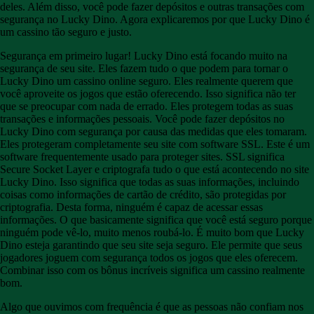
deles. Além disso, você pode fazer depósitos e outras transações com
segurança no Lucky Dino. Agora explicaremos por que Lucky Dino é
um cassino tão seguro e justo.
Segurança em primeiro lugar! Lucky Dino está focando muito na
segurança de seu site. Eles fazem tudo o que podem para tornar o
Lucky Dino um cassino online seguro. Eles realmente querem que
você aproveite os jogos que estão oferecendo. Isso significa não ter
que se preocupar com nada de errado. Eles protegem todas as suas
transações e informações pessoais. Você pode fazer depósitos no
Lucky Dino com segurança por causa das medidas que eles tomaram.
Eles protegeram completamente seu site com software SSL. Este é um
software frequentemente usado para proteger sites. SSL significa
Secure Socket Layer e criptografa tudo o que está acontecendo no site
Lucky Dino. Isso significa que todas as suas informações, incluindo
coisas como informações de cartão de crédito, são protegidas por
criptografia. Desta forma, ninguém é capaz de acessar essas
informações. O que basicamente significa que você está seguro porque
ninguém pode vê-lo, muito menos roubá-lo. É muito bom que Lucky
Dino esteja garantindo que seu site seja seguro. Ele permite que seus
jogadores joguem com segurança todos os jogos que eles oferecem.
Combinar isso com os bônus incríveis significa um cassino realmente
bom.
Algo que ouvimos com frequência é que as pessoas não confiam nos