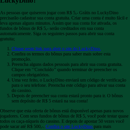
LuckyDino?
As pessoas que quiserem jogar com R$ 5,- Grátis no LuckyDino
precisarão cadastrar sua conta gratuita. Criar uma conta é muito fácil e
leva apenas alguns minutos. Assim que sua conta for ativada, os
fundos de bônus de R$ 5,- serão creditados em sua conta
automaticamente. Siga os seguintes passos para abrir sua conta
gratuita;
Clique neste link para abrir o site do LuckyDino.
Confira os termos do bônus para saber mais sobre esta
promoção.
Preencha alguns dados pessoais para abrir sua conta gratuita.
Clique em ‘’Concluído’’ quando terminar de preencher os
campos obrigatórios.
Uma vez feito, o LuckyDino enviará um código de verificação
para o seu telefone. Preencha este código para ativar sua conta
do cassino.
Depois de preencher sua conta estará pronto para ir. O bônus
sem depósito de R$ 5 estará na sua conta!
Observe que esta oferta de bônus está disponível apenas para novos
jogadores. Com seus fundos de bônus de R$ 5, você pode testar quase
todos os caça-níqueis do cassino. E depois de apostar 50 vezes você
pode sacar até R$ 500,-.
Confira o site LuckyDino
para mais