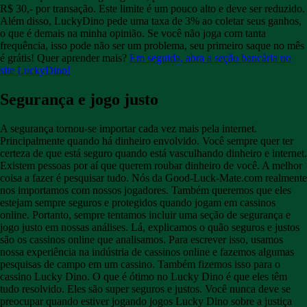
R$ 30,- por transação. Este limite é um pouco alto e deve ser reduzido.
Além disso, LuckyDino pede uma taxa de 3% ao coletar seus ganhos,
o que é demais na minha opinião. Se você não joga com tanta
frequência, isso pode não ser um problema, seu primeiro saque no mês
é grátis! Quer aprender mais?
Em seguida, abra a seção bancária no
site LuckyDino!
Segurança e jogo justo
A segurança tornou-se importar cada vez mais pela internet.
Principalmente quando há dinheiro envolvido. Você sempre quer ter
certeza de que está seguro quando está vasculhando dinheiro e internet.
Existem pessoas por aí que querem roubar dinheiro de você. A melhor
coisa a fazer é pesquisar tudo. Nós da Good-Luck-Mate.com realmente
nos importamos com nossos jogadores. Também queremos que eles
estejam sempre seguros e protegidos quando jogam em cassinos
online. Portanto, sempre tentamos incluir uma seção de segurança e
jogo justo em nossas análises. Lá, explicamos o quão seguros e justos
são os cassinos online que analisamos. Para escrever isso, usamos
nossa experiência na indústria de cassinos online e fazemos algumas
pesquisas de campo em um cassino. Também fizemos isso para o
cassino Lucky Dino. O que é ótimo no Lucky Dino é que eles têm
tudo resolvido. Eles são super seguros e justos. Você nunca deve se
preocupar quando estiver jogando jogos Lucky Dino sobre a justiça