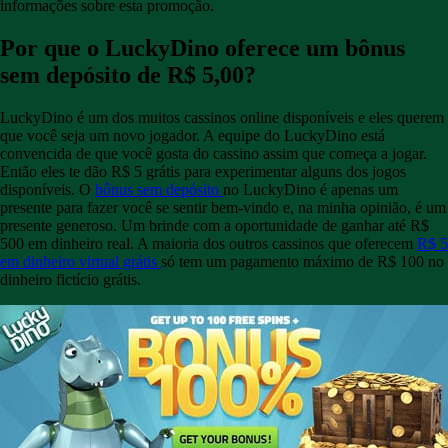
informações sobre esta promoção.
Por que o LuckyDino oferece um bônus
sem depósito de R$ 5,00?
LuckyDino é um dos muitos cassinos online disponíveis e eles querem
que você seja um novo jogador. A equipe do LuckyDino está
convencida de que você gosta do cassino assim que começa a jogar.
Então eles te dão R$ 5 grátis para experimentar alguns dos jogos
disponíveis. O
bônus sem depósito
no LuckyDino é apenas um
presente para fazer você se sentir bem-vindo e, na minha opinião, é um
presente generoso. Um brinde com a oportunidade de ganhar até R$
500 em dinheiro real. A maioria dos outros cassinos que oferecem
R$ 5
em dinheiro virtual grátis
só tem um pagamento máximo de R$ 100 no
dinheiro fictício grátis.