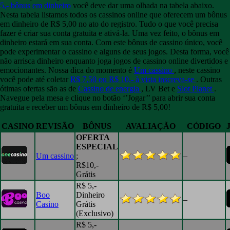
5,- bônus em dinheiro
você deve dar uma olhada na tabela abaixo.
Nesta tabela listamos todos os cassinos online que oferecem um bônus
em dinheiro de R$ 5,00 no ato do registro. Tudo o que você precisa
fazer é criar sua conta gratuita e ativá-la. Uma vez feito, o bônus em
dinheiro estará em sua conta. Com este bônus de cassino único, você
pode experimentar o cassino e alguns de seus jogos. Desta forma, você
não arrisca dinheiro enquanto joga jogos de cassino online divertidos e
emocionantes. Nossa dica do momento é
Um cassino
, neste cassino
você pode até coletar
R$ 7,50 ou R$ 10,- à vista inscreva-se
. Outras
ótimas ofertas são as de
Cassino de energia
, LV Bet e
Slot Planet
.
Navegue pela mesa e clique no botão ‘’Jogar’’ para abrir sua conta
gratuita e receber um bônus em dinheiro de R$ 5,00!
CASINO
REVISÃO
BÔNUS
AVALIAÇÃO
CÓDIGO
OFERTA
ESPECIAL
Um cassino
;
–
R$10,-
Grátis
R$ 5,-
Boo
Dinheiro
–
Casino
Grátis
(Exclusivo)
R$ 5,-