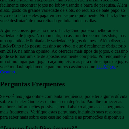
facilmente encontrar jogos no lobby usando a barra de pesquisa. Além
disso, gosto da grande variedade de slots, do recurso de bate-papo ao
vivo e do fato de eles pagarem seu saque rapidamente. No LuckyDino,
você desfrutará de uma retirada gratuita todos os dias.
Algumas coisas que acho que o LuckyDino poderia melhorar é a
variedade de jogos. No momento, o cassino oferece muitos slots, mas
uma quantidade limitada de variedade / jogos de mesa. Além disso, o
LuckyDino não possui cassino ao vivo, o que é realmente obrigatório
em 2019, na minha opinião. Ao oferecer mais tipos de jogos, o cassino
pode se tornar um site de apostas realmente completo. Por enquanto é
um ótimo lugar para jogar caça-níqueis, mas para outros tipos de jogos,
você mudará rapidamente para outros cassinos como
LeoVegas
e
Casumo
.
Perguntas Frequentes
Se você não joga online com tanta frequência, pode ter alguma dúvida
sobre o LuckyDino e esse bônus sem depósito. Para lhe fornecer as
melhores informações possíveis, reuni abaixo algumas das perguntas
mais frequentes. Verifique estas perguntas, incluindo suas respostas,
para saber mais sobre este cassino online e as promoções disponíveis.
“Jogar no LuckyDino é seguro?”