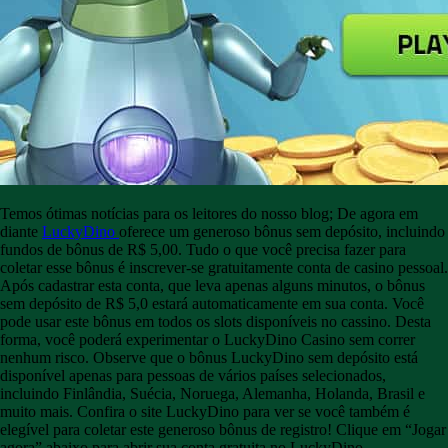
Temos ótimas notícias para os leitores do nosso blog; De agora em
diante
LuckyDino
oferece um generoso bônus sem depósito, incluindo
fundos de bônus de R$ 5,00. Tudo o que você precisa fazer para
coletar esse bônus é inscrever-se gratuitamente conta de casino pessoal.
Após cadastrar esta conta, que leva apenas alguns minutos, o bônus
sem depósito de R$ 5,0 estará automaticamente em sua conta. Você
pode usar este bônus em todos os slots disponíveis no cassino. Desta
forma, você poderá experimentar o LuckyDino Casino sem correr
nenhum risco. Observe que o bônus LuckyDino sem depósito está
disponível apenas para pessoas de vários países selecionados,
incluindo Finlândia, Suécia, Noruega, Alemanha, Holanda, Brasil e
muito mais. Confira o site LuckyDino para ver se você também é
elegível para coletar este generoso bônus de registro! Clique em “Jogar
agora” abaixo para abrir sua conta gratuita no LuckyDino.