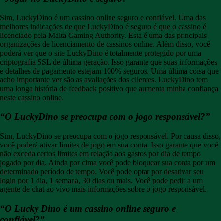
Sim, LuckyDino é um cassino online seguro e confiável. Uma das
melhores indicações de que LuckyDino é seguro é que o cassino é
licenciado pela Malta Gaming Authority. Esta é uma das principais
organizações de licenciamento de cassinos online. Além disso, você
poderá ver que o site LuckyDino é totalmente protegido por uma
criptografia SSL de última geração. Isso garante que suas informações
e detalhes de pagamento estejam 100% seguros. Uma última coisa que
acho importante ver são as avaliações dos clientes. LuckyDino tem
uma longa história de feedback positivo que aumenta minha confiança
neste cassino online.
“O LuckyDino se preocupa com o jogo responsável?”
Sim, LuckyDino se preocupa com o jogo responsável. Por causa disso,
você poderá ativar limites de jogo em sua conta. Isso garante que você
não exceda certos limites em relação aos gastos por dia de tempo
jogado por dia. Ainda por cima você pode bloquear sua conta por um
determinado período de tempo. Você pode optar por desativar seu
login por 1 dia, 1 semana, 30 dias ou mais. Você pode pedir a um
agente de chat ao vivo mais informações sobre o jogo responsável.
“O Lucky Dino é um cassino online seguro e
confiável?”