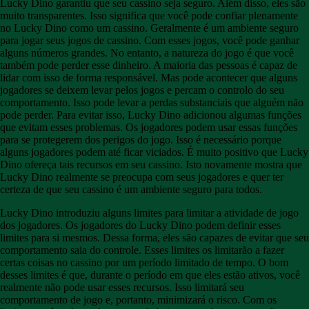
Lucky Dino garantiu que seu cassino seja seguro. Além disso, eles são
muito transparentes. Isso significa que você pode confiar plenamente
no Lucky Dino como um cassino. Geralmente é um ambiente seguro
para jogar seus jogos de cassino. Com esses jogos, você pode ganhar
alguns números grandes. No entanto, a natureza do jogo é que você
também pode perder esse dinheiro. A maioria das pessoas é capaz de
lidar com isso de forma responsável. Mas pode acontecer que alguns
jogadores se deixem levar pelos jogos e percam o controlo do seu
comportamento. Isso pode levar a perdas substanciais que alguém não
pode perder. Para evitar isso, Lucky Dino adicionou algumas funções
que evitam esses problemas. Os jogadores podem usar essas funções
para se protegerem dos perigos do jogo. Isso é necessário porque
alguns jogadores podem até ficar viciados. É muito positivo que Lucky
Dino ofereça tais recursos em seu cassino. Isto novamente mostra que
Lucky Dino realmente se preocupa com seus jogadores e quer ter
certeza de que seu cassino é um ambiente seguro para todos.
Lucky Dino introduziu alguns limites para limitar a atividade de jogo
dos jogadores. Os jogadores do Lucky Dino podem definir esses
limites para si mesmos. Dessa forma, eles são capazes de evitar que seu
comportamento saia do controle. Esses limites os limitarão a fazer
certas coisas no cassino por um período limitado de tempo. O bom
desses limites é que, durante o período em que eles estão ativos, você
realmente não pode usar esses recursos. Isso limitará seu
comportamento de jogo e, portanto, minimizará o risco. Com os