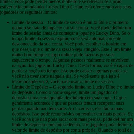
limites, você pode perder menos dinheiro e se refrescar se a ação
estiver te incomodando. Lucky Dino Casino está oferecendo aos seus
jogadores os seguintes limites:
Limite de sessão – O limite de sessão é muito útil e o primeiro
quando se trata de impacto em sua conta. Você pode definir um
limite de sessão antes de começar a jogar no Lucky Dino. Se o
tempo limite da sessão expirar, você será automaticamente
desconectado da sua conta. Você pode escolher o horário em
que deseja que o limite da sessão seja atingido. Este é um limite
muito bom porque o jogo online pode fazer as pessoas
esquecerem o tempo. Algumas pessoas realmente se envolvem
na ação dos jogos no Lucky Dino. Desta forma, você é capaz de
perder a noção do tempo. Isso pode causar algumas perdas se
você não tiver sorte naquele dia. Se você sente que isso é
incomodando você, você pode usar o limite de sessão.
Limite de Depósito – O segundo limite no Lucky Dino é o limite
de depósito. Como o nome sugere, limita um jogador de
depositar uma certa quantia de dinheiro em sua conta. O que
geralmente acontece é que as pessoas tentam recuperar suas
perdas quando não têm sorte. Ao fazer isso, eles farão mais
depósitos. Isso pode recuperá-los ou resultar em mais perdas. Se
você acha que não pode arcar com mais perdas, pode definir um
limite de depósito com antecedência. Um jogador pode definir o
valor do limite de depósito por conta própria. Quando o total de