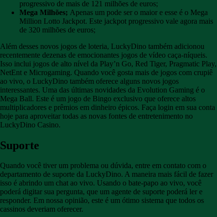
progressivo de mais de 121 milhões de euros;
Mega Milhões;
Apenas um pode ser o maior e esse é o Mega
Million Lotto Jackpot. Este jackpot progressivo vale agora mais
de 320 milhões de euros;
Além desses novos jogos de loteria, LuckyDino também adicionou
recentemente dezenas de emocionantes jogos de vídeo caça-níqueis.
Isso inclui jogos de alto nível da Play’n Go, Red Tiger, Pragmatic Play,
NetEnt e Microgaming. Quando você gosta mais de jogos com crupiê
ao vivo, o LuckyDino também oferece alguns novos jogos
interessantes. Uma das últimas novidades da Evolution Gaming é o
Mega Ball. Este é um jogo de Bingo exclusivo que oferece altos
multiplicadores e prêmios em dinheiro épicos. Faça login em sua conta
hoje para aproveitar todas as novas fontes de entretenimento no
LuckyDino Casino.
Suporte
Quando você tiver um problema ou dúvida, entre em contato com o
departamento de suporte da LuckyDino. A maneira mais fácil de fazer
isso é abrindo um chat ao vivo. Usando o bate-papo ao vivo, você
poderá digitar sua pergunta, que um agente de suporte poderá ler e
responder. Em nossa opinião, este é um ótimo sistema que todos os
cassinos deveriam oferecer.