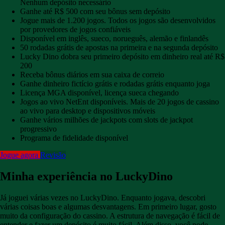
Nenhum depósito necessário
Ganhe até R$ 500 com seu bônus sem depósito
Jogue mais de 1.200 jogos. Todos os jogos são desenvolvidos
por provedores de jogos confiáveis ​​
Disponível em inglês, sueco, norueguês, alemão e finlandês
50 rodadas grátis de apostas na primeira e na segunda depósito
Lucky Dino dobra seu primeiro depósito em dinheiro real até R$
200
Receba bônus diários em sua caixa de correio
Ganhe dinheiro fictício grátis e rodadas grátis enquanto joga
Licença MGA disponível, licença sueca chegando
Jogos ao vivo NetEnt disponíveis. Mais de 20 jogos de cassino
ao vivo para desktop e dispositivos móveis
Ganhe vários milhões de jackpots com slots de jackpot
progressivo
Programa de fidelidade disponível
Jogue agora
Revisão
Minha experiência no LuckyDino
Já joguei várias vezes no LuckyDino. Enquanto jogava, descobri
várias coisas boas e algumas desvantagens. Em primeiro lugar, gosto
muito da configuração do cassino. A estrutura de navegação é fácil de
entender e fazer um depósito é muito fácil. Além disso, você pode