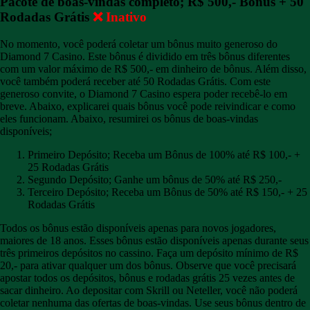
Pacote de boas-vindas completo; R$ 500,- Bônus + 50
Rodadas Grátis
❌ Inativo
No momento, você poderá coletar um bônus muito generoso do
Diamond 7 Casino. Este bônus é dividido em três bônus diferentes
com um valor máximo de R$ 500,- em dinheiro de bônus. Além disso,
você também poderá receber até 50 Rodadas Grátis. Com este
generoso convite, o Diamond 7 Casino espera poder recebê-lo em
breve. Abaixo, explicarei quais bônus você pode reivindicar e como
eles funcionam. Abaixo, resumirei os bônus de boas-vindas
disponíveis;
Primeiro Depósito; Receba um Bônus de 100% até R$ 100,- +
25 Rodadas Grátis
Segundo Depósito; Ganhe um bônus de 50% até R$ 250,-
Terceiro Depósito; Receba um Bônus de 50% até R$ 150,- + 25
Rodadas Grátis
Todos os bônus estão disponíveis apenas para novos jogadores,
maiores de 18 anos. Esses bônus estão disponíveis apenas durante seus
três primeiros depósitos no cassino. Faça um depósito mínimo de R$
20,- para ativar qualquer um dos bônus. Observe que você precisará
apostar todos os depósitos, bônus e rodadas grátis 25 vezes antes de
sacar dinheiro. Ao depositar com Skrill ou Neteller, você não poderá
coletar nenhuma das ofertas de boas-vindas. Use seus bônus dentro de