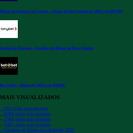
Bônus de depósito SG Casino – Bônus de boas-vindas de 100% até R$ 500
Avaliação Tonybet – Escolha seu Bônus de Boas-Vindas!
Bet O Bet – Bônus de 100% até R$500!
MAIS VISUALIZADOS
–
5R$ grátis sem depósito
– 10R$ grátis sem depósito
–
25R$ grátis sem depósito
–
50R$ grátis sem depósito
– Cassinos de bônus sem depósito 2026