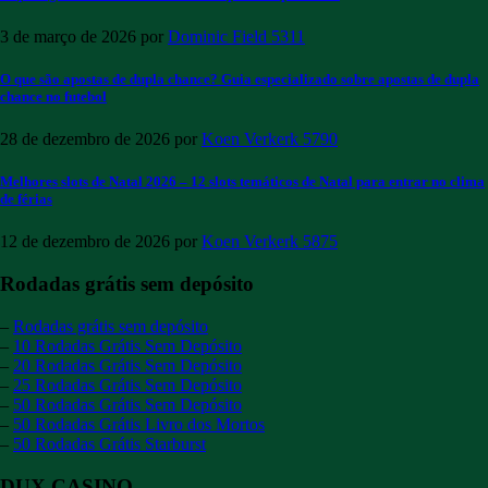
3 de março de 2026
por
Dominic Field
5311
O que são apostas de dupla chance? Guia especializado sobre apostas de dupla
chance no futebol
28 de dezembro de 2026
por
Koen Verkerk
5790
Melhores slots de Natal 2026 – 12 slots temáticos de Natal para entrar no clima
de férias
12 de dezembro de 2026
por
Koen Verkerk
5875
Rodadas grátis sem depósito
–
Rodadas grátis sem depósito
–
10 Rodadas Grátis Sem Depósito
–
20 Rodadas Grátis Sem Depósito
–
25 Rodadas Grátis Sem Depósito
–
50 Rodadas Grátis Sem Depósito
–
50 Rodadas Grátis Livro dos Mortos
–
50 Rodadas Grátis Starburst
DUX CASINO