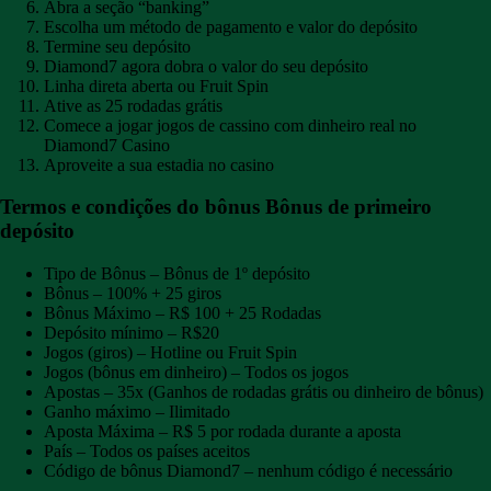
Abra a seção “banking”
Escolha um método de pagamento e valor do depósito
Termine seu depósito
Diamond7 agora dobra o valor do seu depósito
Linha direta aberta ou Fruit Spin
Ative as 25 rodadas grátis
Comece a jogar jogos de cassino com dinheiro real no
Diamond7 Casino
Aproveite a sua estadia no casino
Termos e condições do bônus Bônus de primeiro
depósito
Tipo de Bônus – Bônus de 1º depósito
Bônus – 100% + 25 giros
Bônus Máximo – R$ 100 + 25 Rodadas
Depósito mínimo – R$20
Jogos (giros) – Hotline ou Fruit Spin
Jogos (bônus em dinheiro) – Todos os jogos
Apostas – 35x (Ganhos de rodadas grátis ou dinheiro de bônus)
Ganho máximo – Ilimitado
Aposta Máxima – R$ 5 por rodada durante a aposta
País – Todos os países aceitos
Código de bônus Diamond7 – nenhum código é necessário