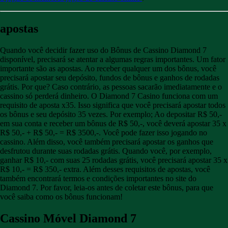
apostas
Quando você decidir fazer uso do Bônus de Cassino Diamond 7
disponível, precisará se atentar a algumas regras importantes. Um fator
importante são as apostas. Ao receber qualquer um dos bônus, você
precisará apostar seu depósito, fundos de bônus e ganhos de rodadas
grátis. Por que? Caso contrário, as pessoas sacarão imediatamente e o
cassino só perderá dinheiro. O Diamond 7 Casino funciona com um
requisito de aposta x35. Isso significa que você precisará apostar todos
os bônus e seu depósito 35 vezes. Por exemplo; Ao depositar R$ 50,-
em sua conta e receber um bônus de R$ 50,-, você deverá apostar 35 x
R$ 50,- + R$ 50,- = R$ 3500,-. Você pode fazer isso jogando no
cassino. Além disso, você também precisará apostar os ganhos que
desfrutou durante suas rodadas grátis. Quando você, por exemplo,
ganhar R$ 10,- com suas 25 rodadas grátis, você precisará apostar 35 x
R$ 10,- = R$ 350,- extra. Além desses requisitos de apostas, você
também encontrará termos e condições importantes no site do
Diamond 7. Por favor, leia-os antes de coletar este bônus, para que
você saiba como os bônus funcionam!
Cassino Móvel Diamond 7