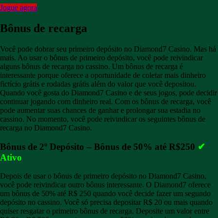
Jogue agora
Bônus de recarga
Você pode dobrar seu primeiro depósito no Diamond7 Casino. Mas há
mais. Ao usar o bônus de primeiro depósito, você pode reivindicar
alguns bônus de recarga no cassino. Um bônus de recarga é
interessante porque oferece a oportunidade de coletar mais dinheiro
fictício grátis e rodadas grátis além do valor que você depositou.
Quando você gosta do Diamond7 Casino e de seus jogos, pode decidir
continuar jogando com dinheiro real. Com os bônus de recarga, você
pode aumentar suas chances de ganhar e prolongar sua estadia no
cassino. No momento, você pode reivindicar os seguintes bônus de
recarga no Diamond7 Casino.
Bônus de 2º Depósito – Bônus de 50% até R$250
✔
Ativo
Depois de usar o bônus de primeiro depósito no Diamond7 Casino,
você pode reivindicar outro bônus interessante. O Diamond7 oferece
um bônus de 50% até R$ 250 quando você decide fazer um segundo
depósito no cassino. Você só precisa depositar R$ 20 ou mais quando
quiser resgatar o primeiro bônus de recarga. Deposite um valor entre