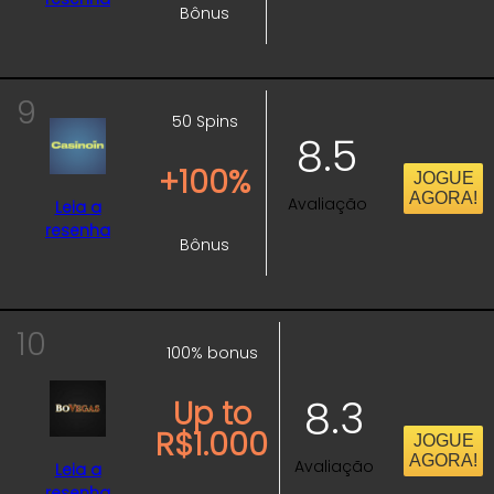
Bônus
9
50 Spins
8.5
+100%
JOGUE
AGORA!
Avaliação
Leia a
resenha
Bônus
10
100% bonus
8.3
Up to
R$1.000
JOGUE
AGORA!
Avaliação
Leia a
resenha