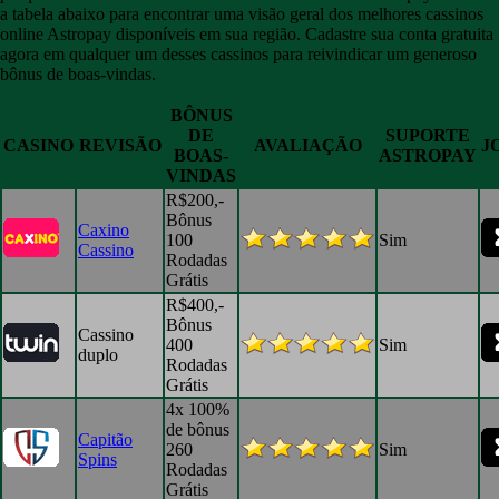
a tabela abaixo para encontrar uma visão geral dos melhores cassinos
online Astropay disponíveis em sua região. Cadastre sua conta gratuita
agora em qualquer um desses cassinos para reivindicar um generoso
bônus de boas-vindas.
BÔNUS
DE
SUPORTE
CASINO
REVISÃO
AVALIAÇÃO
J
BOAS-
ASTROPAY
VINDAS
R$200,-
Bônus
Caxino
100
Sim
Cassino
Rodadas
Grátis
R$400,-
Bônus
Cassino
400
Sim
duplo
Rodadas
Grátis
4x 100%
de bônus
Capitão
260
Sim
Spins
Rodadas
Grátis