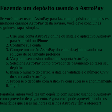
Fazendo um depósito usando o AstroPay
Se você quiser usar o AstroPay para fazer um depósito em um desses
melhores cassinos AstroPay desta revisão, você deve concluir as
seguintes etapas simples.
Crie uma conta AstroPay online ou instale o aplicativo AstroPay
para Android ou iPhone
Confirme sua conta
Compre um cartão AstroPay do valor desejado usando sua
solução de pagamento preferida
Vá para o seu casino online que suporta AstroPay
Selecione AstroPay como provedor de pagamento ao fazer seu
depósito
Insira o número do cartão, a data de validade e o número CVV
do seu cartão AstroPay
Processe o depósito com AstroPay com sucesso e anonimamente
Jogo!
Parabéns, agora você fez um depósito com sucesso usando o AstroPay
como provedor de pagamento. Agora você pode aproveitar todos os
benefícios que esses melhores cassinos AstroPay têm a oferecer!