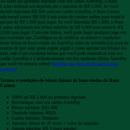
Ao fazer seu primeiro depósito com seu cartão AstroPay, o Rant
Casino dobrará seu depósito até o máximo de R$ 1.000. Se você
decidir depositar R$ 500 com seu cartão AstroPay, o Rant Casino
adicionará outros R$ 500 à sua conta do cassino online para torná-la
um par de R$ 1.000 para jogar. Se você depositar R$ 1.000, o Rant
Casino adicionará seu bônus máximo de R$ 1.000 para torná-lo R$
2.000 para jogar. Com este bônus, você pode jogar qualquer jogo em
seu excelente site. Certifique-se de verificar os termos e condições
deste bônus de boas-vindas do AstroPay antes de reivindicá-lo para ter
certeza de que sabe quais regras seguir e como apostar seu bônus! Ao
todo, este é um excelente bônus que você pode reivindicar com seu
cartão AstroPay e é definitivamente um dos melhores bônus AstroPay
que você encontrará online!
Registre sua conta nesta página para
começar!
Termos e condições do bônus (bônus de boas-vindas do Rant
Casino)
100% até R$ 1.000 no primeiro depósito
Reivindique com seu cartão AstroPay
Bônus máximo: R$1.000
Depósito mínimo: R$20
Ganho máximo: Ilimitado
Apostas: bônus de 35 vezes + valor do depósito
Aposta máxima: R$ 5 (para aposta)