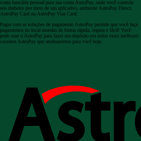
conta bancária pessoal para sua conta AstroPay, onde você controla
seu dinheiro por meio de um aplicativo, ambiente AstroPay Direct,
AstroPay Card ou AstroPay Visa Card.
Pagar com as soluções de pagamento AstroPay permite que você faça
pagamentos no local moedas de forma rápida, segura e fácil! Você
pode usar o AstroPay para fazer um depósito em todos esses melhores
cassinos AstroPay que analisaremos para você hoje.