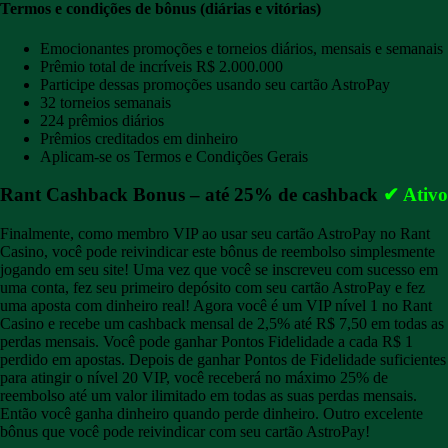
Termos e condições de bônus (diárias e vitórias)
Emocionantes promoções e torneios diários, mensais e semanais
Prêmio total de incríveis R$ 2.000.000
Participe dessas promoções usando seu cartão AstroPay
32 torneios semanais
224 prêmios diários
Prêmios creditados em dinheiro
Aplicam-se os Termos e Condições Gerais
Rant Cashback Bonus – até 25% de cashback
✔ Ativo
Finalmente, como membro VIP ao usar seu cartão AstroPay no Rant
Casino, você pode reivindicar este bônus de reembolso simplesmente
jogando em seu site! Uma vez que você se inscreveu com sucesso em
uma conta, fez seu primeiro depósito com seu cartão AstroPay e fez
uma aposta com dinheiro real! Agora você é um VIP nível 1 no Rant
Casino e recebe um cashback mensal de 2,5% até R$ 7,50 em todas as
perdas mensais. Você pode ganhar Pontos Fidelidade a cada R$ 1
perdido em apostas. Depois de ganhar Pontos de Fidelidade suficientes
para atingir o nível 20 VIP, você receberá no máximo 25% de
reembolso até um valor ilimitado em todas as suas perdas mensais.
Então você ganha dinheiro quando perde dinheiro. Outro excelente
bônus que você pode reivindicar com seu cartão AstroPay!