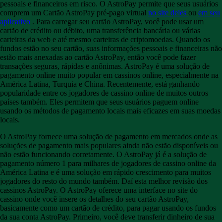
pessoais e financeiros em risco. O AstroPay permite que seus usuários
comprem um Cartão AstroPay pré-pago virtual
no site deles
ou
em seu
aplicativo
. Para carregar seu cartão AstroPay, você pode usar um
cartão de crédito ou débito, uma transferência bancária ou várias
carteiras da web e até mesmo carteiras de criptomoedas. Quando os
fundos estão no seu cartão, suas informações pessoais e financeiras não
estão mais anexadas ao cartão AstroPay, então você pode fazer
transações seguras, rápidas e anônimas. AstroPay é uma solução de
pagamento online muito popular em cassinos online, especialmente na
América Latina, Turquia e China. Recentemente, está ganhando
popularidade entre os jogadores de cassino online de muitos outros
países também. Eles permitem que seus usuários paguem online
usando os métodos de pagamento locais mais eficazes em suas moedas
locais.
O AstroPay fornece uma solução de pagamento em mercados onde as
soluções de pagamento mais populares ainda não estão disponíveis ou
não estão funcionando corretamente. O AstroPay já é a solução de
pagamento número 1 para milhares de jogadores de cassino online da
América Latina e é uma solução em rápido crescimento para muitos
jogadores do resto do mundo também. Daí esta melhor revisão dos
cassinos AstroPay. O AstroPay oferece uma interface no site do
cassino onde você insere os detalhes do seu cartão AstroPay,
basicamente como um cartão de crédito, para pagar usando os fundos
da sua conta AstroPay. Primeiro, você deve transferir dinheiro de sua