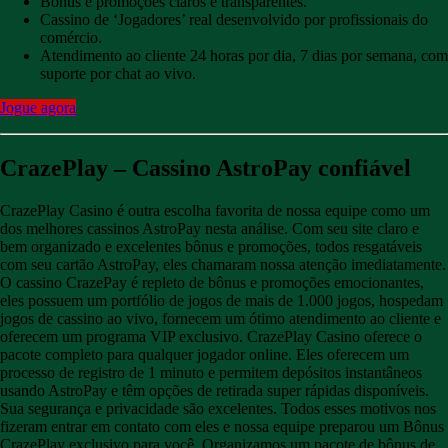
Bônus e promoções claros e transparentes.
Cassino de ‘Jogadores’ real desenvolvido por profissionais do
comércio.
Atendimento ao cliente 24 horas por dia, 7 dias por semana, com
suporte por chat ao vivo.
Jogue agora
CrazePlay – Cassino AstroPay confiável
CrazePlay Casino é outra escolha favorita de nossa equipe como um
dos melhores cassinos AstroPay nesta análise. Com seu site claro e
bem organizado e excelentes bônus e promoções, todos resgatáveis ​​
com seu cartão AstroPay, eles chamaram nossa atenção imediatamente.
O cassino CrazePay é repleto de bônus e promoções emocionantes,
eles possuem um portfólio de jogos de mais de 1.000 jogos, hospedam
jogos de cassino ao vivo, fornecem um ótimo atendimento ao cliente e
oferecem um programa VIP exclusivo. CrazePlay Casino oferece o
pacote completo para qualquer jogador online. Eles oferecem um
processo de registro de 1 minuto e permitem depósitos instantâneos
usando AstroPay e têm opções de retirada super rápidas disponíveis.
Sua segurança e privacidade são excelentes. Todos esses motivos nos
fizeram entrar em contato com eles e nossa equipe preparou um Bônus
CrazePlay exclusivo para você. Organizamos um pacote de bônus de