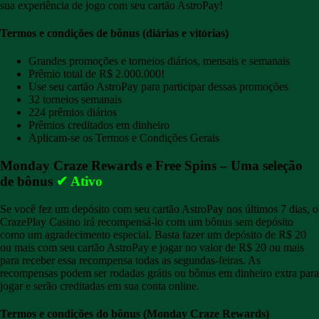
sua experiência de jogo com seu cartão AstroPay!
Termos e condições de bônus (diárias e vitórias)
Grandes promoções e torneios diários, mensais e semanais
Prêmio total de R$ 2.000.000!
Use seu cartão AstroPay para participar dessas promoções
32 torneios semanais
224 prêmios diários
Prêmios creditados em dinheiro
Aplicam-se os Termos e Condições Gerais
Monday Craze Rewards e Free Spins – Uma seleção
de bônus
✔ Ativo
Se você fez um depósito com seu cartão AstroPay nos últimos 7 dias, o
CrazePlay Casino irá recompensá-lo com um bônus sem depósito
como um agradecimento especial. Basta fazer um depósito de R$ 20
ou mais com seu cartão AstroPay e jogar no valor de R$ 20 ou mais
para receber essa recompensa todas as segundas-feiras. As
recompensas podem ser rodadas grátis ou bônus em dinheiro extra para
jogar e serão creditadas em sua conta online.
Termos e condições do bônus (Monday Craze Rewards)