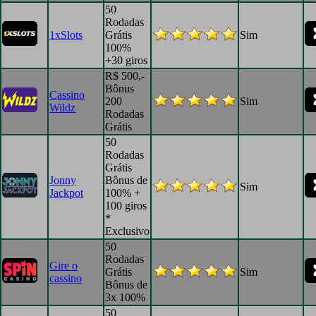
50
Rodadas
1xSlots
Grátis
Sim
100%
+30 giros
R$ 500,-
Bônus
Cassino
200
Sim
Wildz
Rodadas
Grátis
50
Rodadas
Grátis
Jonny
Bônus de
Sim
Jackpot
100% +
100 giros
*
Exclusivo
50
Rodadas
Gire o
Grátis
Sim
cassino
Bônus de
3x 100%
50