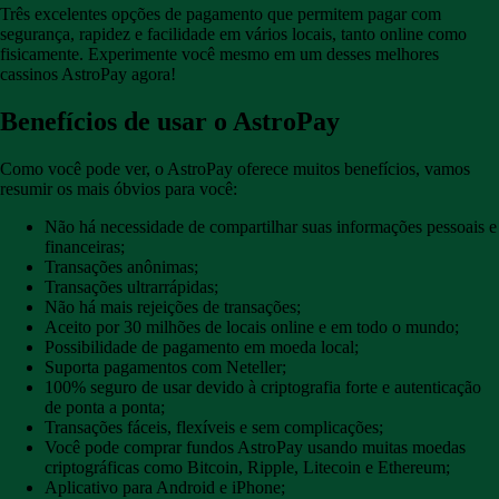
Três excelentes opções de pagamento que permitem pagar com
segurança, rapidez e facilidade em vários locais, tanto online como
fisicamente. Experimente você mesmo em um desses melhores
cassinos AstroPay agora!
Benefícios de usar o AstroPay
Como você pode ver, o AstroPay oferece muitos benefícios, vamos
resumir os mais óbvios para você:
Não há necessidade de compartilhar suas informações pessoais e
financeiras;
Transações anônimas;
Transações ultrarrápidas;
Não há mais rejeições de transações;
Aceito por 30 milhões de locais online e em todo o mundo;
Possibilidade de pagamento em moeda local;
Suporta pagamentos com Neteller;
100% seguro de usar devido à criptografia forte e autenticação
de ponta a ponta;
Transações fáceis, flexíveis e sem complicações;
Você pode comprar fundos AstroPay usando muitas moedas
criptográficas como Bitcoin, Ripple, Litecoin e Ethereum;
Aplicativo para Android e iPhone;