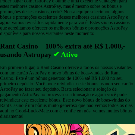
Poder pagar com AstroPay é ótimo e uma excelente vantagem para
estes melhores casinos AstroPay, mas é mesmo sobre os bónus e
promoções destes casinos, certo? Nossa equipe selecionou alguns
bônus e promoções excelentes desses melhores cassinos AstroPay e
agora vamos revisá-los rapidamente para você. Estes são os cassinos
que acreditamos oferecer os melhores bônus e promoções AstroPay
disponíveis para nossos visitantes neste momento:
Rant Casino – 100% extra até R$ 1.000,-
usando Astropay
✔ Ativo
Em primeiro lugar, o Rant Casino oferece a todos os nossos visitantes
com um cartão AstroPay o novo bônus de boas-vindas do Rant
Casino. Este é um bônus generoso de 100% até R$ 1.000 no seu
primeiro depósito. Você pode reivindicar este bônus usando seu cartão
AstroPay ao fazer seu depósito. Basta selecionar a solução de
pagamento AstroPay ao processar sua transação e agora você pode
reivindicar este excelente bônus. Este novo bônus de boas-vindas do
Rant Casino é um bônus muito generoso que não vemos todos os dias
aqui no Good-Luck-Mate.com e, confie em nós, vemos muitos bônus
diariamente!