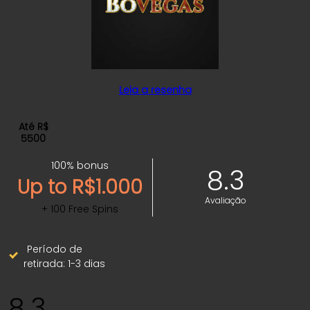
Leia a resenha
Até R$
5500
100% bonus
8.3
Up to R$1.000
Avaliação
+ 100 Free Spins
Período de
retirada: 1-3 dias
8.3