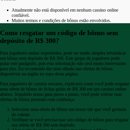
Atualmente não está disponível em nenhum cassino online
confiável.
Muitos termos e condições de bônus estão envolvidos.
Como resgatar um código de bônus sem
depósito de R$ 300?
Para jogadores online experientes, pode ser muito simples reivindicar
um bônus sem depósito de R$ 300. Este grupo de jogadores pode
pular este parágrafo, pois esta informação não será muito interessante
para eles. Eu recomendo dar uma olhada nas ofertas de bônus
disponíveis na região no topo desta página.
Para jogadores de cassino novatos, explicarei como você pode resgatar
uma oferta de bônus de fichas grátis de R$ 300 em um cassino online
abaixo. Seguindo nosso guia passo a passo, você pode coletar suas
ofertas de bônus pessoais com confiança.
Selecione uma oferta de bônus em nosso site que você gostaria
de coletar.
Verifique se você precisa usar um código de bônus para resgatar
sua oferta de R$ 300 sem depósito.