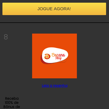
JOGUE AGORA!
8
Leia a resenha
Receba
100% de
Bônus de