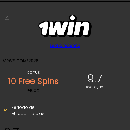
4
Leia a resenha
VIPWELCOME2026
bonus
9.7
10 Free Spins
Avaliação
+100%
Período de
retirada: 1-5 dias