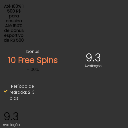
Até 100% 1
500 R$
para
cassino
Até 150%
de bônus
esportivo
de R$ 500
bonus
9.3
10 Free Spins
Avaliação
+100%
Período de
retirada: 2-3
dias
9.3
Avaliação