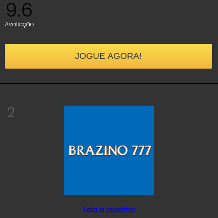
9.6
Avaliação
JOGUE AGORA!
2
Leia a resenha