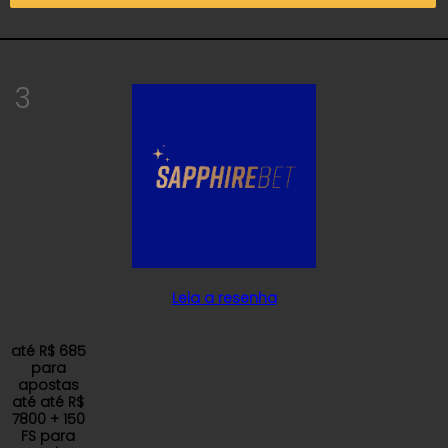
3
Leia a resenha
até R$ 685
para
apostas
até até R$
7800 + 150
FS para