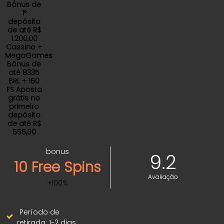
Bônus de
1º
depósito
de até R$
1.200,00
Cassino +
MegaGames
Bônus de
até 8335
BRL + 150
FS Aposta
grátis no
primeiro
depósito
de até R$
555,00
bonus
9.2
10 Free Spins
Avaliação
+100%
Período de
retirada: 1-2 dias