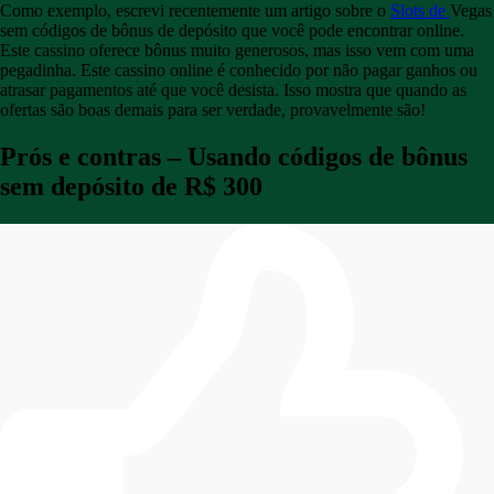
Como exemplo, escrevi recentemente um artigo sobre o
Slots de
Vegas
sem códigos de bônus de depósito que você pode encontrar online.
Este cassino oferece bônus muito generosos, mas isso vem com uma
pegadinha. Este cassino online é conhecido por não pagar ganhos ou
atrasar pagamentos até que você desista. Isso mostra que quando as
ofertas são boas demais para ser verdade, provavelmente são!
Prós e contras – Usando códigos de bônus
sem depósito de R$ 300