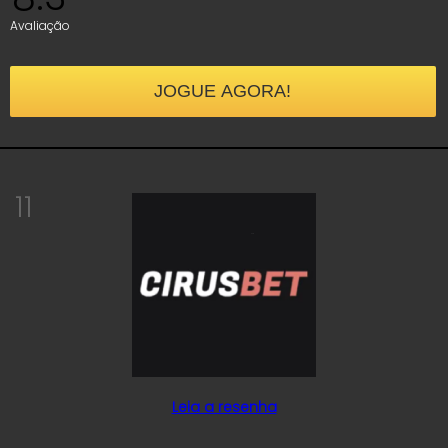
Avaliação
JOGUE AGORA!
11
Leia a resenha