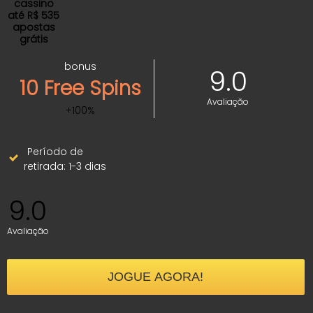
cassino
até R$ 535
apostas
grátis
bonus
9.0
10 Free Spins
Avaliação
+100%
Período de
retirada: 1-3 dias
9.0
Avaliação
JOGUE AGORA!