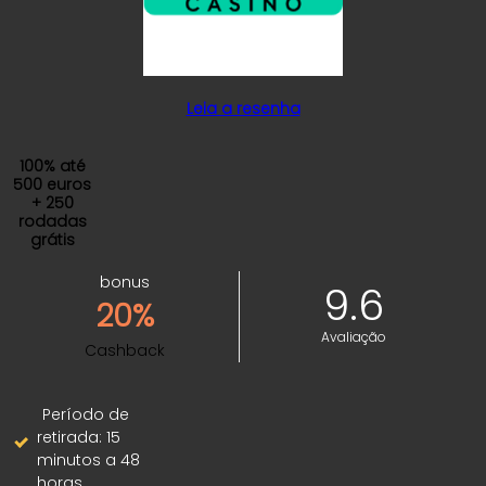
Leia a resenha
100% até
500 euros
+ 250
rodadas
grátis
bonus
9.6
20%
Avaliação
Cashback
Período de
retirada: 15
minutos a 48
horas