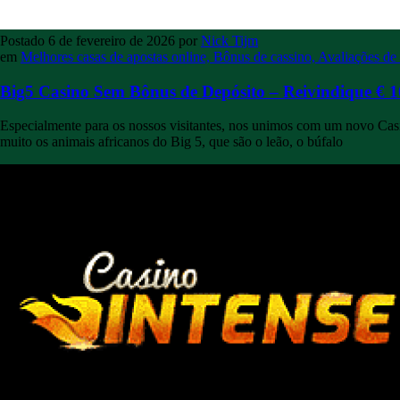
Postado
6 de fevereiro de 2026
por
Nick Tijm
em
Melhores casas de apostas online,
Bônus de cassino,
Avaliações de
Big5 Casino Sem Bônus de Depósito – Reivindique € 10
Especialmente para os nossos visitantes, nos unimos com um novo Cas
muito os animais africanos do Big 5, que são o leão, o búfalo