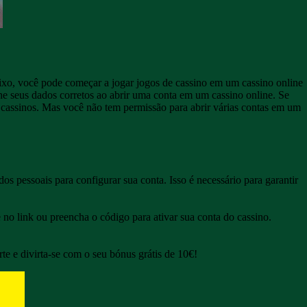
aixo, você pode começar a jogar jogos de cassino em um cassino online
he seus dados corretos ao abrir uma conta em um cassino online. Se
 cassinos. Mas você não tem permissão para abrir várias contas em um
os pessoais para configurar sua conta. Isso é necessário para garantir
no link ou preencha o código para ativar sua conta do cassino.
te e divirta-se com o seu bónus grátis de 10€!