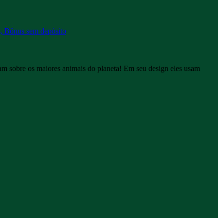
s,
Bônus sem depósito
am sobre os maiores animais do planeta! Em seu design eles usam