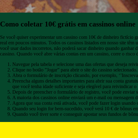
Como coletar 10€ grátis em cassinos online
Se você quiser experimentar um cassino com 10€ de dinheiro fictício g
real em poucos minutos. Todos os cassinos listados em nosso site têm 
você usar dados incorretos, não poderá sacar dinheiro quando ganhar d
cassino. Quando você abre várias contas em um cassino, corre o risco d
Navegue pela tabela e selecione uma das ofertas que deseja reivi
Clique no botão ”Jogar” para abrir o site do cassino selecionado.
Abra o formulário de inscrição clicando, por exemplo, ‘’Inscreva-
Preencha alguns detalhes importantes para abrir sua conta gratuit
que você tenha idade suficiente e seja elegível para reivindicar o
Depois de preencher o formulário de registro, você pode enviar s
A maioria dos cassinos online enviará um e-mail ou mensagem de 
Agora que sua conta está ativada, você pode fazer login usando 
Quando seu login for bem-sucedido, você verá 10 € de bônus em 
Quando você tiver sorte e conseguir apostar seus fundos de bônus