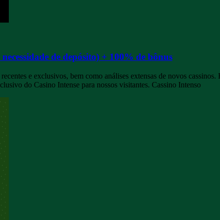
m necessidade de depósito) + 100% de bônus
centes e exclusivos, bem como análises extensas de novos cassinos. 
usivo do Casino Intense para nossos visitantes. Cassino Intenso