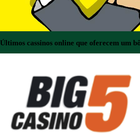
Últimos cassinos online que oferecem um b