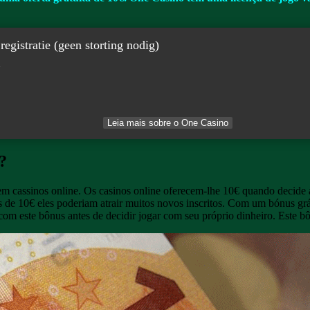
registratie (geen storting nodig)
d
Leia mais sobre o One Casino
?
em cassinos online. Os casinos online oferecem-lhe 10€ quando decide
s de 10€ eles poderiam atrair muitos novos inscritos. Com um bónus gr
com este bônus antes de decidir jogar com seu próprio dinheiro. Este b