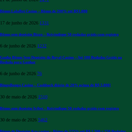
Bônus LalaBet Casino – Bônus de 200% até R$1.000
17 de junho de 2026
1331
Bônus sem depósito Bizzo – Reivindique 50 rodadas grátis com registro
6 de junho de 2026
1232
Ganha Bônus Sem Depósito do Royal Casino – Até 100 Rodadas Grátis na
Rodada para Ganhar
6 de junho de 2026
76
BingoBonga Casino – Cashback diário de 20% acima de R$ 5.000!
30 de maio de 2026
1510
Bônus sem depósito Ivibet – Reivindique 50 rodadas grátis com registro
30 de maio de 2026
5462
Bônus de Depósito Kas.casino – Bônus de 225% até R$ 1.500 + 250 Rodadas