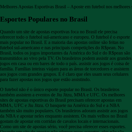
Melhores Apostas Esportivas Brasil – Aposte em futebol nos melhores si
Esportes Populares no Brasil
Quando um site de apostas esportivas foca no Brasil ele precisa
oferecer todo o futebol sul-americano e europeu. O futebol é o esporte
mais popular no Brasil. E a maioria das apostas online são feitas no
futebol sul-americano e nas principais competições do R$pean. No
Brasil, todos os jogos importantes da América do Sul e do R$pean são
transmitidos ao vivo pela TV. Os brasileiros podem assistir aos grandes
jogos em casa ou em bares de todo o país. assistir aos jogos é coisa de
família. Famílias inteiras viajam para as áreas de torcedores e assistem
aos jogos com grandes grupos. E é claro que eles usam seus celulares
para fazer apostas nos jogos que estão assistindo.
O futebol não é o único esporte popular no Brasil. Os brasileiros
também assistem a eventos de Jiu Jitzu, MMA e UFC. Os melhores
sites de apostas esportivas do Brasil precisam oferecer apostas em
MMA, UFC e Jiu Jitzu. O basquete na América do Sul e a NBA
também são muito populares. Os brasileiros adoram assistir aos jogos
da NBA e apostar neles enquanto assistem. Os mais velhos no Brasil
gostam de apostar em corridas de cavalos locais e internacionais.
Como um site de apostas sério, você precisa oferecer esses esportes.
Quando um site de apostas não oferece esses esportes, eles não são