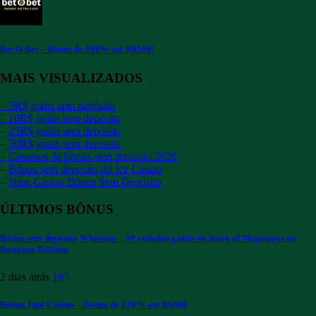
Bet O Bet – Bônus de 100% até R$500!
MAIS VISUALIZADOS
–
5R$ grátis sem depósito
– 10R$ grátis sem depósito
–
25R$ grátis sem depósito
–
50R$ grátis sem depósito
– Cassinos de bônus sem depósito 2026
–
Bônus sem depósito do Ice Casino
–
Nine Casino Bônus Sem Depósito
ÚLTIMOS BÔNUS
Bônus sem depósito Winawin – 30 rodadas grátis no Book of Megaways ou
Bonanza Billions
2 dias atrás
187
Bônus Jupi Casino – Bônus de 120% até R$600