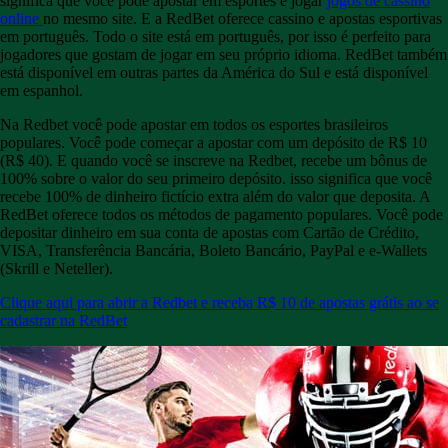
significa que você pode apostar em esportes e jogar
jogos de cassino
online
no mesmo site. E a RedBet oferece cassino e apostas esportivas
em português. Todo o site está em português, por isso é perfeito para
jogadores que gostam de jogar em seu próprio idioma. RedBet também
está disponível em outras partes da América do Sul e está disponível
em espanhol.
Na Redbet você pode apostar em todos os esportes brasileiros
populares. Você pode começar a apostar com um depósito de R$ 10
(R$ 40). E quando você se inscreve na Redbet, recebe um bônus de
100% sobre o valor do seu primeiro depósito. isso significa que você
recebe 100% de dinheiro fictício extra além do valor que deposita. A
RedBet oferece todos os métodos de pagamento populares. Você pode
depositar dinheiro em sua conta de apostas com Cartão de Crédito,
VISA, Transferência Bancária, Boleto Bancário, PayPal e e-Wallets
(Skrill e Neteller).
Clique aqui para abrir a Redbet e receba R$ 10 de apostas grátis ao se
cadastrar na RedBet