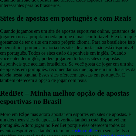
interessantes para os brasileiros.
Sites de apostas em português e com Reais
Quando jogamos em um site de apostas esportivas online, gostamos de
jogar em nossa própria moeda porque é mais confortável. E é claro que
gostamos de ter o site em nosso próprio idioma. Para os brasileiros isso
é bem difícil porque a maioria dos sites de apostas não está disponível
em português. Todos os sites estão disponíveis em inglês. Quando
você entender inglês, poderá jogar em todos os sites de apostas
disponíveis que aceitam brasileiros. Se você gosta de jogar em um site
de apostas em português, recomendamos que jogue em um dos sites da
tabela nesta página. Esses sites oferecem apostas em português. E
também oferecem a opção de jogar com reais.
RedBet – Minha melhor opção de apostas
esportivas no Brasil
Moro em R$pe mas adoro apostar em esportes em sites de apostas. E
um dos meus sites de apostas favoritos também está disponível em
português. Adoro jogar no RedBet porque eles oferecem todos os
eventos esportivos e também têm um
casino online
em seu site. Isso