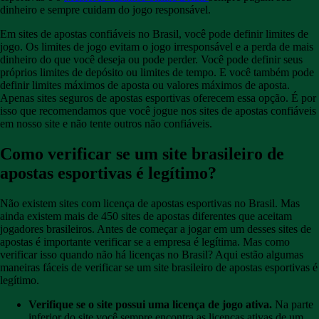
dinheiro e sempre cuidam do jogo responsável.
Em sites de apostas confiáveis ​​no Brasil, você pode definir limites de
jogo. Os limites de jogo evitam o jogo irresponsável e a perda de mais
dinheiro do que você deseja ou pode perder. Você pode definir seus
próprios limites de depósito ou limites de tempo. E você também pode
definir limites máximos de aposta ou valores máximos de aposta.
Apenas sites seguros de apostas esportivas oferecem essa opção. É por
isso que recomendamos que você jogue nos sites de apostas confiáveis ​​
em nosso site e não tente outros não confiáveis.
Como verificar se um site brasileiro de
apostas esportivas é legítimo?
Não existem sites com licença de apostas esportivas no Brasil. Mas
ainda existem mais de 450 sites de apostas diferentes que aceitam
jogadores brasileiros. Antes de começar a jogar em um desses sites de
apostas é importante verificar se a empresa é legítima. Mas como
verificar isso quando não há licenças no Brasil? Aqui estão algumas
maneiras fáceis de verificar se um site brasileiro de apostas esportivas é
legítimo.
Verifique se o site possui uma licença de jogo ativa.
Na parte
inferior do site você sempre encontra as licenças ativas de um