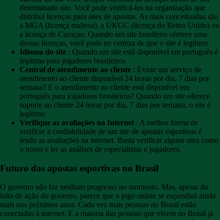
determinado site. Você pode verificá-los na organização que
distribui licenças para sites de apostas. As mais conceituadas são
a MGA (licença maltesa), a UKGC (licença do Reino Unido) ou
a licença de Curaçao. Quando um site brasileiro oferece uma
dessas licenças, você pode ter certeza de que o site é legítimo
Idioma do site
: Quando um site está disponível em português é
legítimo para jogadores brasileiros
Central de atendimento ao cliente
: Existe um serviço de
atendimento ao cliente disponível 24 horas por dia, 7 dias por
semana? E o atendimento ao cliente está disponível em
português para jogadores brasileiros? Quando um site oferece
suporte ao cliente 24 horas por dia, 7 dias por semana, o site é
legítimo.
Verifique as avaliações na Internet
: A melhor forma de
verificar a confiabilidade de um site de apostas esportivas é
lendo as avaliações na internet. Basta verificar alguns sites como
o nosso e ler as análises de especialistas e jogadores.
Futuro das apostas esportivas no Brasil
O governo não faz nenhum progresso no momento. Mas, apesar da
falta de ação do governo, parece que o jogo online se expandirá ainda
mais nos próximos anos. Cada vez mais pessoas no Brasil estão
conectadas à internet. E a maioria das pessoas que vivem no Brasil já