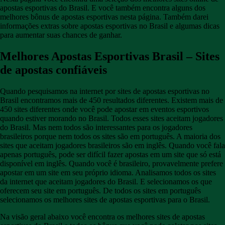
apostas esportivas do Brasil. E você também encontra alguns dos
melhores bônus de apostas esportivas nesta página. Também darei
informações extras sobre apostas esportivas no Brasil e algumas dicas
para aumentar suas chances de ganhar.
Melhores Apostas Esportivas Brasil – Sites
de apostas confiáveis ​​
Quando pesquisamos na internet por sites de apostas esportivas no
Brasil encontramos mais de 450 resultados diferentes. Existem mais de
450 sites diferentes onde você pode apostar em eventos esportivos
quando estiver morando no Brasil. Todos esses sites aceitam jogadores
do Brasil. Mas nem todos são interessantes para os jogadores
brasileiros porque nem todos os sites são em português. A maioria dos
sites que aceitam jogadores brasileiros são em inglês. Quando você fala
apenas português, pode ser difícil fazer apostas em um site que só está
disponível em inglês. Quando você é brasileiro, provavelmente prefere
apostar em um site em seu próprio idioma. Analisamos todos os sites
da internet que aceitam jogadores do Brasil. E selecionamos os que
oferecem seu site em português. De todos os sites em português
selecionamos os melhores sites de apostas esportivas para o Brasil.
Na visão geral abaixo você encontra os melhores sites de apostas