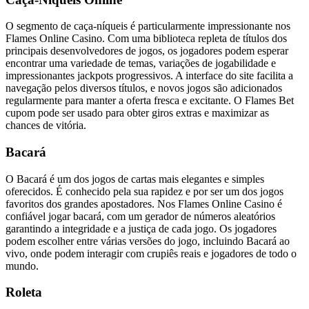
O segmento de caça-níqueis é particularmente impressionante nos
Flames Online Casino. Com uma biblioteca repleta de títulos dos
principais desenvolvedores de jogos, os jogadores podem esperar
encontrar uma variedade de temas, variações de jogabilidade e
impressionantes jackpots progressivos. A interface do site facilita a
navegação pelos diversos títulos, e novos jogos são adicionados
regularmente para manter a oferta fresca e excitante. O Flames Bet
cupom pode ser usado para obter giros extras e maximizar as
chances de vitória.
Bacará
O Bacará é um dos jogos de cartas mais elegantes e simples
oferecidos. É conhecido pela sua rapidez e por ser um dos jogos
favoritos dos grandes apostadores. Nos Flames Online Casino é
confiável jogar bacará, com um gerador de números aleatórios
garantindo a integridade e a justiça de cada jogo. Os jogadores
podem escolher entre várias versões do jogo, incluindo Bacará ao
vivo, onde podem interagir com crupiês reais e jogadores de todo o
mundo.
Roleta