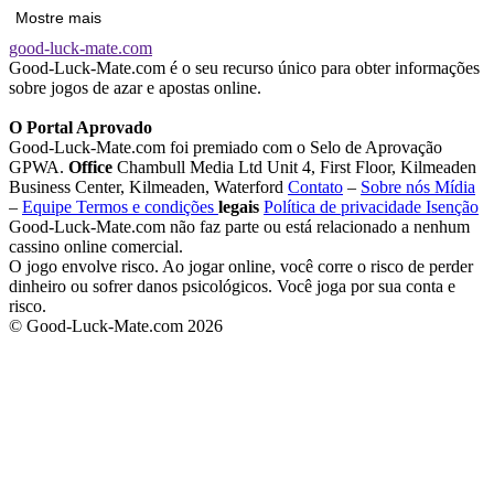
Mostre mais
good-luck-mate.com
Good-Luck-Mate.com é o seu recurso único para obter informações
sobre jogos de azar e apostas online.
O Portal Aprovado
Good-Luck-Mate.com foi premiado com o Selo de Aprovação
GPWA.
Office
Chambull Media Ltd
Unit 4, First Floor,
Kilmeaden
Business Center,
Kilmeaden,
Waterford
Contato
–
Sobre nós
Mídia
–
Equipe
Termos e condições
legais
Política de privacidade
Isenção
de responsabilidade Jogo responsável Jogo
Good-Luck-Mate.com não faz parte ou está relacionado a nenhum
responsável
Como
evitar o vício
cassino online comercial.
O jogo envolve risco.
Ao jogar online, você corre o risco de perder
dinheiro ou sofrer danos psicológicos.
Você joga por sua conta e
risco.
© Good-Luck-Mate.com 2026