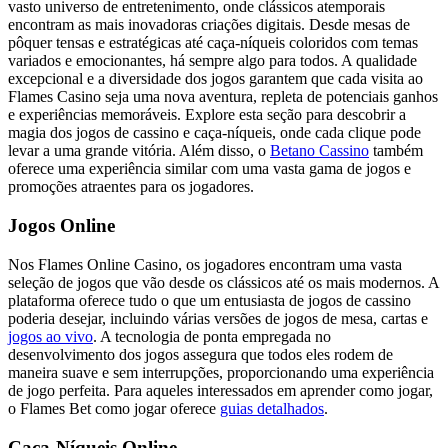
vasto universo de entretenimento, onde clássicos atemporais
encontram as mais inovadoras criações digitais. Desde mesas de
pôquer tensas e estratégicas até caça-níqueis coloridos com temas
variados e emocionantes, há sempre algo para todos. A qualidade
excepcional e a diversidade dos jogos garantem que cada visita ao
Flames Casino seja uma nova aventura, repleta de potenciais ganhos
e experiências memoráveis. Explore esta seção para descobrir a
magia dos jogos de cassino e caça-níqueis, onde cada clique pode
levar a uma grande vitória. Além disso, o
Betano Cassino
também
oferece uma experiência similar com uma vasta gama de jogos e
promoções atraentes para os jogadores.
Jogos Online
Nos Flames Online Casino, os jogadores encontram uma vasta
seleção de jogos que vão desde os clássicos até os mais modernos. A
plataforma oferece tudo o que um entusiasta de jogos de cassino
poderia desejar, incluindo várias versões de jogos de mesa, cartas e
jogos ao vivo
. A tecnologia de ponta empregada no
desenvolvimento dos jogos assegura que todos eles rodem de
maneira suave e sem interrupções, proporcionando uma experiência
de jogo perfeita. Para aqueles interessados em aprender como jogar,
o Flames Bet como jogar oferece
guias detalhados
.
Caça-Níqueis Online