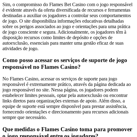
Sim, o compromisso do Flames Bet Casino com o jogo responsável
é evidente através da oferta diversificada de recursos e ferramentas
destinadas a auxiliar os jogadores a controlar seus comportamentos
de jogo. O site disponibiliza informações educativas detalhadas
sobre os perigos associados ao jogo e orientações para uma prática
de jogo consciente e segura. Adicionalmente, os jogadores têm à
disposição recursos como limites de depósito e opções de
autoexclusão, essenciais para manter uma gestão eficaz de suas
atividades de jogo.
Como posso acessar os serviços de suporte de jogo
responsável no Flames Casino?
No Flames Casino, acessar os serviços de suporte para jogo
responsável é extremamente prático, através da página dedicada ao
jogo responsável no site. Nessa página, os jogadores podem
estabelecer limites pessoais, optar pela autoexclusão ou encontrar
links diretos para organizações externas de apoio. Além disso, a
equipe de suporte está sempre disponível para prestar assistência,
fornecendo orientações e direcionamento para recursos adicionais
sempre que necessário.
Que medidas o Flames Casino toma para promover
o jogo responsável entre os jogadores?