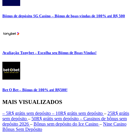
Bônus de depósito SG Casino – Bônus de boas-vindas de 100% até R$ 500
Avaliação Tonybet – Escolha seu Bônus de Boas-Vindas!
Bet O Bet – Bônus de 100% até R$500!
MAIS VISUALIZADOS
–
5R$ grátis sem depósito
– 10R$ grátis sem depósito
–
25R$ grátis
sem depósito
–
50R$ grátis sem depósito
– Cassinos de bônus sem
depósito 2026
–
Bônus sem depósito do Ice Casino
–
Nine Casino
Bônus Sem Depósito