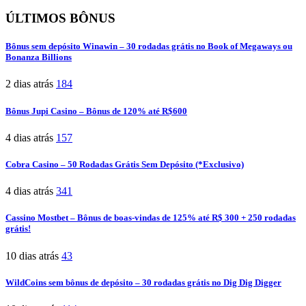
ÚLTIMOS BÔNUS
Bônus sem depósito Winawin – 30 rodadas grátis no Book of Megaways ou
Bonanza Billions
2 dias atrás
184
Bônus Jupi Casino – Bônus de 120% até R$600
4 dias atrás
157
Cobra Casino – 50 Rodadas Grátis Sem Depósito (*Exclusivo)
4 dias atrás
341
Cassino Mostbet – Bônus de boas-vindas de 125% até R$ 300 + 250 rodadas
grátis!
10 dias atrás
43
WildCoins sem bônus de depósito – 30 rodadas grátis no Dig Dig Digger