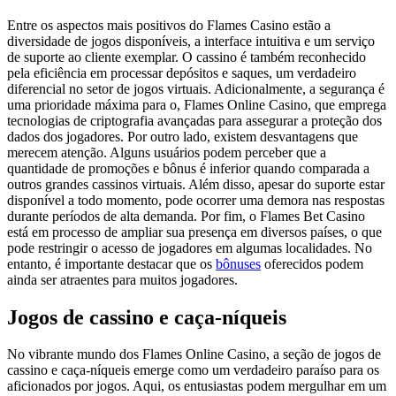
Entre os aspectos mais positivos do Flames Casino estão a
diversidade de jogos disponíveis, a interface intuitiva e um serviço
de suporte ao cliente exemplar. O cassino é também reconhecido
pela eficiência em processar depósitos e saques, um verdadeiro
diferencial no setor de jogos virtuais. Adicionalmente, a segurança é
uma prioridade máxima para o, Flames Online Casino, que emprega
tecnologias de criptografia avançadas para assegurar a proteção dos
dados dos jogadores. Por outro lado, existem desvantagens que
merecem atenção. Alguns usuários podem perceber que a
quantidade de promoções e bônus é inferior quando comparada a
outros grandes cassinos virtuais. Além disso, apesar do suporte estar
disponível a todo momento, pode ocorrer uma demora nas respostas
durante períodos de alta demanda. Por fim, o Flames Bet Casino
está em processo de ampliar sua presença em diversos países, o que
pode restringir o acesso de jogadores em algumas localidades. No
entanto, é importante destacar que os
bônuses
oferecidos podem
ainda ser atraentes para muitos jogadores.
Jogos de cassino e caça-níqueis
No vibrante mundo dos Flames Online Casino, a seção de jogos de
cassino e caça-níqueis emerge como um verdadeiro paraíso para os
aficionados por jogos. Aqui, os entusiastas podem mergulhar em um