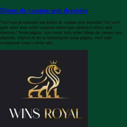
Bônus de cassino sem depósito
Você está procurando um bônus de cassino sem depósito? Ou você
quer saber mais sobre cassinos online que oferecem bônus sem
depósito? Nesta página, vou contar tudo sobre bônus de cassino sem
depósito. Depois de ler as informações nesta página, você sabe
exatamente como coletar não…