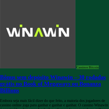
Cassinos Bitcoin
Bônus sem depósito Winawin – 30 rodadas
grátis no Book of Megaways ou Bonanza
Billions
Embora seja mais fácil dizer do que feito, a maioria dos jogadores de
cassino online joga para ganhar e ganhar e ganhar. O cassino Winawin