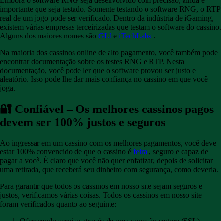
Embora o software RNG seja desenvolvido com precisão, ainda é
importante que seja testado. Somente testando o software RNG, o RTP
real de um jogo pode ser verificado. Dentro da indústria de iGaming,
existem várias empresas terceirizadas que testam o software do cassino.
Alguns dos maiores nomes são
GLI
e
iTechLabs
.
Na maioria dos cassinos online de alto pagamento, você também pode
encontrar documentação sobre os testes RNG e RTP. Nesta
documentação, você pode ler que o software provou ser justo e
aleatório. Isso pode lhe dar mais confiança no cassino em que você
joga.
🔐 Confiável – Os melhores cassinos pagos
devem ser 100% justos e seguros
Ao ingressar em um cassino com os melhores pagamentos, você deve
estar 100% convencido de que o cassino é
feira
, seguro e capaz de
pagar a você. É claro que você não quer enfatizar, depois de solicitar
uma retirada, que receberá seu dinheiro com segurança, como deveria.
Para garantir que todos os cassinos em nosso site sejam seguros e
justos, verificamos várias coisas. Todos os cassinos em nosso site
foram verificados quanto ao seguinte:
Oferecendo serviço através de uma conexão segura (SSL).