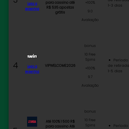
para cassino até
+100%
Leia a
1-3 dias
R$ 535 apostas
resenha
9.0
grátis
Avaliação
bonus
10 Free
Spins
Período
4
de retirada
VIPWELCOME2026
Leia a
+100%
1-5 dias
resenha
9.7
Avaliação
bonus
10 Free
Até 100% 1 500 R$
Spins
Período
para cassino Até