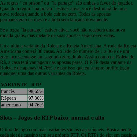
As regras ‘’en prison’’ ou ‘’la partage’’ são ambas a favor do jogador.
Quando a regra ” na prisão ” estiver ativa, você desfrutará de uma
nova rodada quando a bola cair no zero. Todas as apostas
permanecerão na mesa e a bola será lançada novamente.
Se a regra ”la partage” estiver ativa, você não receberá uma nova
rodada grátis, mas metade de suas apostas serão devolvidas.
Uma última variante da Roleta é a Roleta Americana. A roda da Roleta
Americana conterá 38 casas. Ao lado do número de 1 a 36 e de um
zero, acrescenta-se um segundo zero duplo. Assim como na Roleta de
R$, a casa terá vantagem nas apostas pares. O RTP desta variante da
Roleta é de apenas 94,76% e é por isso que eu sempre prefiro jogar
qualquer uma das outras variantes da Roleta.
VARIANTE
RTP
francês
98,65%
R$pean
97,30%
americano
94,76%
Slots – Jogos de RTP baixo, normal e alto
O tipo de jogo com mais variantes são os caça-níqueis. Basicamente,
cada slot de cassino tem seu próprio RTP. Os RTPs do slot em cassinos