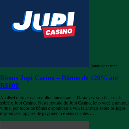
Bônus de cassino
Bônus Jupi Casino – Bônus de 120% até
R$600
Analisei outro cassino online interessante. Desta vez vou falar mais
sobre o Jupi Casino. Nesta revisão do Jupi Casino, levo você a um tour
virtual por todos os bônus disponíveis e vou falar mais sobre os jogos
disponíveis, opções de pagamento e seus clientes …