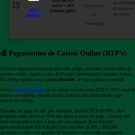
100% até 500
13
de retirada
euros + 250
Cashback
15 minutos
Leia a
rodadas grátis
48 horas
9.6
resenha
Avaliação
💰 Pagamentos de Casino Online (RTP’s)
Ao fazer algumas pesquisas para este artigo, encontrei muitos sites de
cassino online citando certos RTPs para determinados cassinos online.
Na minha opinião isso é
puro absurdo
, e vou explicar o porquê.
Todos
jogos de cassino
sai da caixa com um certo RTP. O RTP, taxa de
retorno ao jogador, mostra quanto dinheiro um determinado jogo
retorna em média.
Quando um jogo de slot, por exemplo, tem um RTP de 95%, ele é
projetado para devolver 95% das apostas feitas no jogo. Durante um
teste em grande escala, o jogo de caça-níqueis deve retornar
aproximadamente R$ 950.000 após um total de R$ 1.000.000
apostado. Como essa quantia de dinheiro é devolvida ao jogador