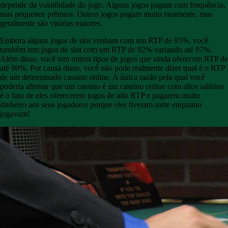
depende da volatilidade do jogo. Alguns jogos pagam com frequência,
mas pequenos prêmios. Outros jogos pagam muito raramente, mas
geralmente são vitórias maiores.
Embora alguns jogos de slot venham com um RTP de 95%, você
também tem jogos de slot com um RTP de 92% variando até 97%.
Além disso, você tem outros tipos de jogos que ainda oferecem RTP de
até 99%. Por causa disso, você não pode realmente dizer qual é o RTP
de um determinado cassino online. A única razão pela qual você
poderia afirmar que um cassino é um cassino online com altos salários
é o fato de eles oferecerem jogos de alto RTP e pagarem muito
dinheiro aos seus jogadores porque eles tiveram sorte enquanto
jogavam!