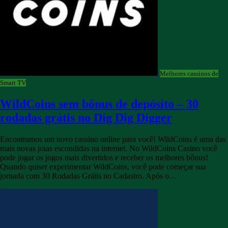
Melhores cassinos de
Smart TV
WildCoins sem bônus de depósito – 30
rodadas grátis no Dig Dig Digger
Encontramos um novo cassino online para você! WildCoins é uma das
mais novas joias escondidas na internet. No WildCoins Casino você
pode jogar os jogos mais divertidos e receber os melhores bônus!
Quando quiser experimentar WildCoins, você pode começar sua
jornada com 30 Rodadas Grátis no Cadastro. Após o…