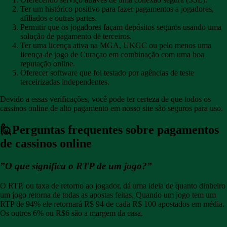
Ter um histórico positivo para fazer pagamentos a jogadores,
afiliados e outras partes.
Permitir que os jogadores façam depósitos seguros usando uma
solução de pagamento de terceiros.
Ter uma licença ativa na MGA, UKGC ou pelo menos uma
licença de jogo de Curaçao em combinação com uma boa
reputação online.
Oferecer software que foi testado por agências de teste
terceirizadas independentes.
Devido a essas verificações, você pode ter certeza de que todos os
cassinos online de alto pagamento em nosso site são seguros para uso.
🙋Perguntas frequentes sobre pagamentos
de cassinos online
”O que significa o RTP de um jogo?”
O RTP, ou taxa de retorno ao jogador, dá uma ideia de quanto dinheiro
um jogo retorna de todas as apostas feitas. Quando um jogo tem um
RTP de 94% ele retornará R$ 94 de cada R$ 100 apostados em média.
Os outros 6% ou R$6 são a margem da casa.