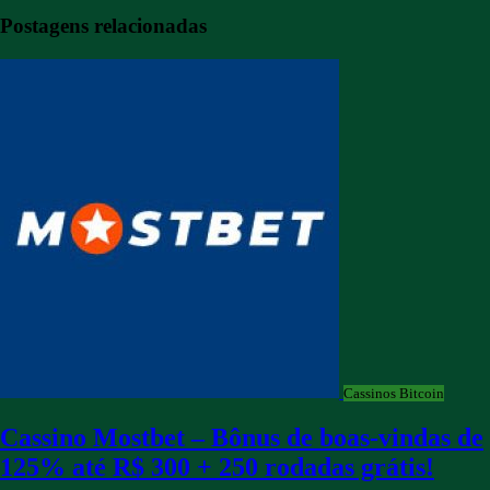
Postagens relacionadas
Cassinos Bitcoin
Cassino Mostbet – Bônus de boas-vindas de
125% até R$ 300 + 250 rodadas grátis!