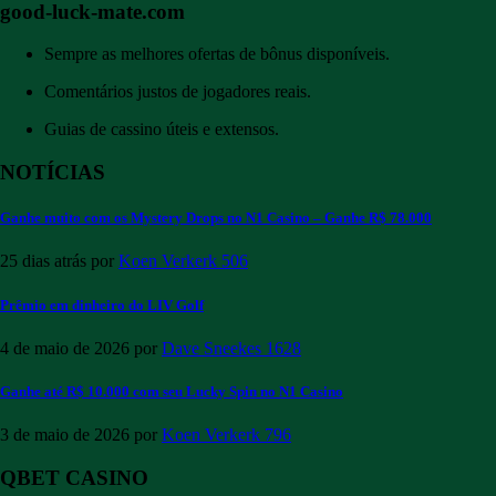
good-luck-mate.com
Sempre as melhores ofertas de bônus disponíveis.
Comentários justos de jogadores reais.
Guias de cassino úteis e extensos.
NOTÍCIAS
Ganhe muito com os Mystery Drops no N1 Casino – Ganhe R$ 78.000
25 dias atrás
por
Koen Verkerk
506
Prêmio em dinheiro do LIV Golf
4 de maio de 2026
por
Dave Sneekes
1628
Ganhe até R$ 10.000 com seu Lucky Spin no N1 Casino
3 de maio de 2026
por
Koen Verkerk
796
QBET CASINO