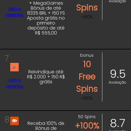
Avaliação
+ MegaGames
Spins
Bônus de até
Leia a
8335 BRL + 150 FS
resenha
+100%
Aposta grátis no
primeiro
depósito de até
R$ 555,00
bonus
7
10
9.5
Reivindique até
Free
R$ 2.000 + 150 R$
Leia a
grátis
Avaliação
Spins
resenha
+100%
50 Spins
8
8.7
Receba 100% de
+100%
Bônus de