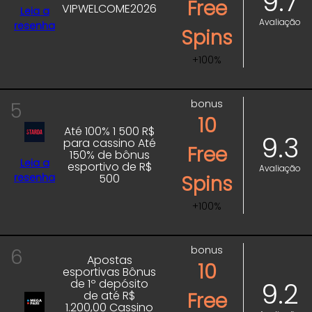
9.7
Free
VIPWELCOME2026
Leia a
Avaliação
resenha
Spins
+100%
bonus
5
10
Até 100% 1 500 R$
9.3
para cassino Até
Free
150% de bônus
Leia a
esportivo de R$
Avaliação
500
Spins
resenha
+100%
bonus
6
Apostas
10
esportivas Bônus
de 1º depósito
9.2
de até R$
Free
1.200,00 Cassino