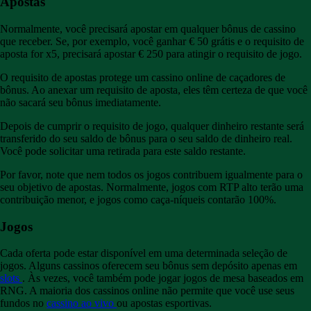
Apostas
Normalmente, você precisará apostar em qualquer bônus de cassino
que receber. Se, por exemplo, você ganhar € 50 grátis e o requisito de
aposta for x5, precisará apostar € 250 para atingir o requisito de jogo.
O requisito de apostas protege um cassino online de caçadores de
bônus. Ao anexar um requisito de aposta, eles têm certeza de que você
não sacará seu bônus imediatamente.
Depois de cumprir o requisito de jogo, qualquer dinheiro restante será
transferido do seu saldo de bônus para o seu saldo de dinheiro real.
Você pode solicitar uma retirada para este saldo restante.
Por favor, note que nem todos os jogos contribuem igualmente para o
seu objetivo de apostas. Normalmente, jogos com RTP alto terão uma
contribuição menor, e jogos como caça-níqueis contarão 100%.
Jogos
Cada oferta pode estar disponível em uma determinada seleção de
jogos. Alguns cassinos oferecem seu bônus sem depósito apenas em
slots
. Às vezes, você também pode jogar jogos de mesa baseados em
RNG. A maioria dos cassinos online não permite que você use seus
fundos no
cassino ao vivo
ou apostas esportivas.