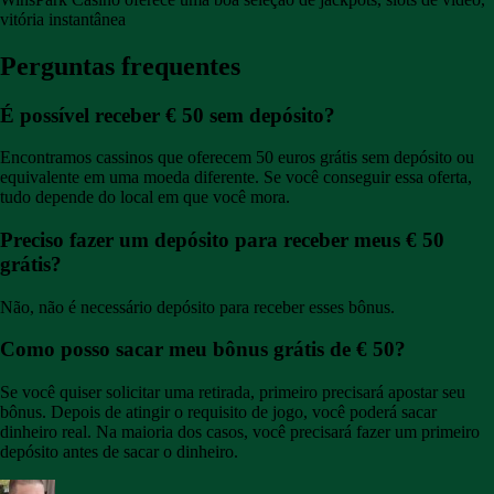
vitória instantânea
Perguntas frequentes
É possível receber € 50 sem depósito?
Encontramos cassinos que oferecem 50 euros grátis sem depósito ou
equivalente em uma moeda diferente. Se você conseguir essa oferta,
tudo depende do local em que você mora.
Preciso fazer um depósito para receber meus € 50
grátis?
Não, não é necessário depósito para receber esses bônus.
Como posso sacar meu bônus grátis de € 50?
Se você quiser solicitar uma retirada, primeiro precisará apostar seu
bônus. Depois de atingir o requisito de jogo, você poderá sacar
dinheiro real. Na maioria dos casos, você precisará fazer um primeiro
depósito antes de sacar o dinheiro.