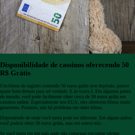
Disponibilidade de cassinos oferecendo 50
R$ Grátis
Um bônus de registro contendo 50 euros grátis sem depósito, parece
quase bom demais para ser verdade. E às vezes é. Em algumas partes
do mundo, você pode facilmente obter cerca de 50 euros grátis em
cassinos online. Especialmente nos EUA, eles oferecem bônus muito
generosos. Portanto, não há problema em obter bônus.
Dependendo de onde você mora pode ser diferente. Em alguns países
você poderá obter 50 euros grátis, mas em outros não.
Se você mora em um país onde não consegue encontrar ofertas