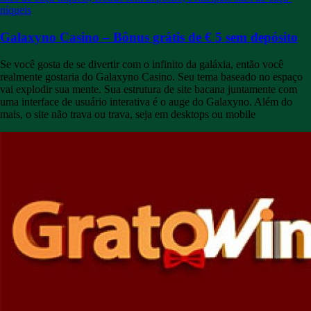
níqueis
Galaxyno Casino – Bônus grátis de € 5 sem depósito
Se você gosta de se divertir com o infinito da galáxia, então você
realmente gostaria do Galaxyno Casino. Seu tema baseado no espaço
vai explodir sua mente. Sua estrutura de site bacana juntamente com
uma interface de usuário interativa é o auge do Galaxyno. Além do
mais, o site não trava ou trava, seja em desktops ou mobile