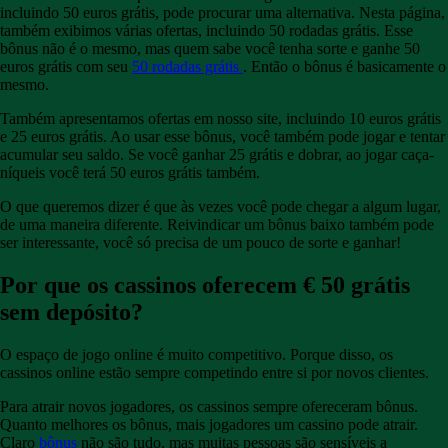
incluindo 50 euros grátis, pode procurar uma alternativa. Nesta página,
também exibimos várias ofertas, incluindo 50 rodadas grátis. Esse
bônus não é o mesmo, mas quem sabe você tenha sorte e ganhe 50
euros grátis com seu
50 rodadas grátis
. Então o bônus é basicamente o
mesmo.
Também apresentamos ofertas em nosso site, incluindo 10 euros grátis
e 25 euros grátis. Ao usar esse bônus, você também pode jogar e tentar
acumular seu saldo. Se você ganhar 25 grátis e dobrar, ao jogar caça-
níqueis você terá 50 euros grátis também.
O que queremos dizer é que às vezes você pode chegar a algum lugar,
de uma maneira diferente. Reivindicar um bônus baixo também pode
ser interessante, você só precisa de um pouco de sorte e ganhar!
Por que os cassinos oferecem € 50 grátis
sem depósito?
O espaço de jogo online é muito competitivo. Porque disso, os
cassinos online estão sempre competindo entre si por novos clientes.
Para atrair novos jogadores, os cassinos sempre ofereceram bônus.
Quanto melhores os bônus, mais jogadores um cassino pode atrair.
Claro
bônus
não são tudo, mas muitas pessoas são sensíveis a