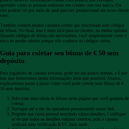
aprender como as pessoas entraram em contato com sua marca. Ou
eles podem ver por meio de qual parceiro promocional um novo cliente
veio.
Também existem muitos cassinos online que funcionam sem códigos
de bônus. No final, isso é mais fácil para os clientes, na minha opinião.
Quando códigos de bônus são necessários, você simplesmente corre o
risco de perder ofertas porque não conhece os códigos certos.
Guia para coletar seu bônus de € 50 sem
depósito
Para jogadores de cassino novatos, pode ser um pouco demais, e é por
isso que fornecemos tantas informações úteis que possível. Abaixo,
explicaremos passo a passo como você pode coletar seus bônus de €
50 sem depósito.
Selecione uma oferta de bônus nesta página que você gostaria de
coletar.
Navegue até o site da operadora pressionando nosso link.
Registre sua conta pessoal inserindo vários detalhes. Certifique-
se de que todos os detalhes estejam corretos, pois o cassino
realizará uma verificação KYC mais tarde.