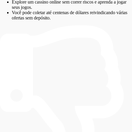
Explore um cassino online sem correr riscos e aprenda a jogar
seus jogos.
Você pode coletar até centenas de dólares reivindicando várias
ofertas sem depósito.