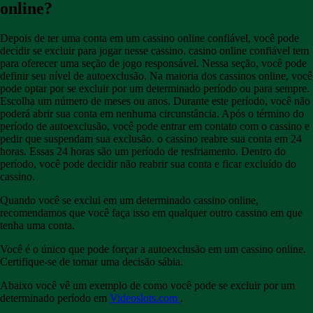
online?
Depois de ter uma conta em um cassino online confiável, você pode
decidir se excluir para jogar nesse cassino. casino online confiável tem
para oferecer uma seção de jogo responsável. Nessa seção, você pode
definir seu nível de autoexclusão. Na maioria dos cassinos online, você
pode optar por se excluir por um determinado período ou para sempre.
Escolha um número de meses ou anos. Durante este período, você não
poderá abrir sua conta em nenhuma circunstância. Após o término do
período de autoexclusão, você pode entrar em contato com o cassino e
pedir que suspendam sua exclusão. o cassino reabre sua conta em 24
horas. Essas 24 horas são um período de resfriamento. Dentro do
período, você pode decidir não reabrir sua conta e ficar excluído do
cassino.
Quando você se exclui em um determinado cassino online,
recomendamos que você faça isso em qualquer outro cassino em que
tenha uma conta.
Você é o único que pode forçar a autoexclusão em um cassino online.
Certifique-se de tomar uma decisão sábia.
Abaixo você vê um exemplo de como você pode se excluir por um
determinado período em
Videoslots.com
.