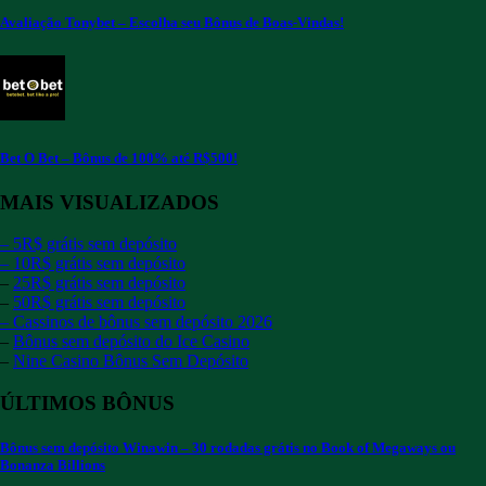
Avaliação Tonybet – Escolha seu Bônus de Boas-Vindas!
Bet O Bet – Bônus de 100% até R$500!
MAIS VISUALIZADOS
–
5R$ grátis sem depósito
– 10R$ grátis sem depósito
–
25R$ grátis sem depósito
–
50R$ grátis sem depósito
– Cassinos de bônus sem depósito 2026
–
Bônus sem depósito do Ice Casino
–
Nine Casino Bônus Sem Depósito
ÚLTIMOS BÔNUS
Bônus sem depósito Winawin – 30 rodadas grátis no Book of Megaways ou
Bonanza Billions