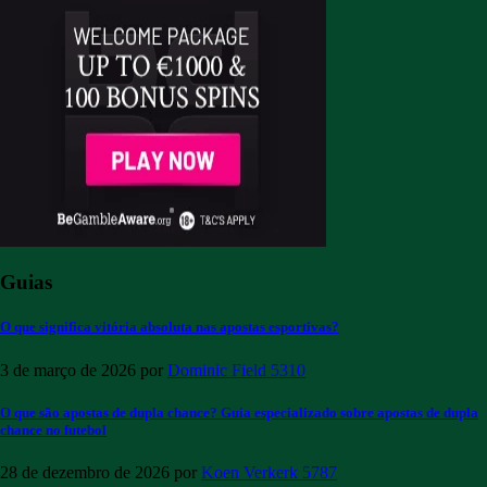
Guias
O que significa vitória absoluta nas apostas esportivas?
3 de março de 2026
por
Dominic Field
5310
O que são apostas de dupla chance? Guia especializado sobre apostas de dupla
chance no futebol
28 de dezembro de 2026
por
Koen Verkerk
5787