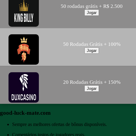
50 rodadas grátis + R$ 2.500
Jogar
50 Rodadas Grátis + 100%
Jogar
20 Rodadas Grátis + 150%
Jogar
good-luck-mate.com
Sempre as melhores ofertas de bônus disponíveis.
Comentários justos de jogadores reais.