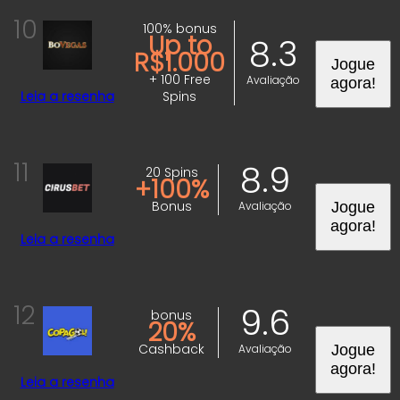
10
100% bonus
Up to
8.3
R$1.000
Jogue
+ 100 Free
Avaliação
agora!
Leia a resenha
Spins
11
8.9
20 Spins
+100%
Bonus
Avaliação
Jogue
agora!
Leia a resenha
12
9.6
bonus
20%
Cashback
Avaliação
Jogue
agora!
Leia a resenha