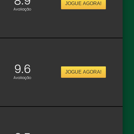
8.9
JOGUE AGORA!
Avaliação
9.6
JOGUE AGORA!
Avaliação