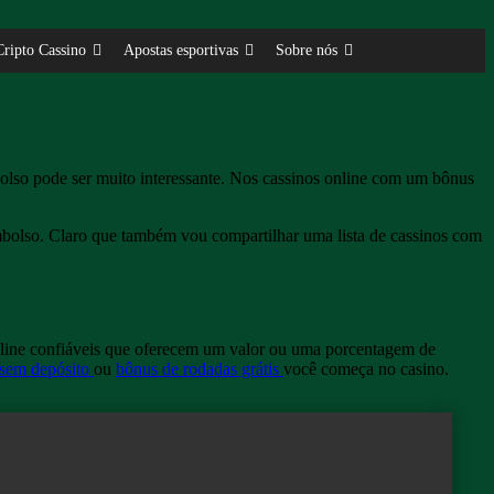
Cripto Cassino
Apostas esportivas
Sobre nós
olso pode ser muito interessante. Nos cassinos online com um bônus
embolso. Claro que também vou compartilhar uma lista de cassinos com
nline confiáveis ​​que oferecem um valor ou uma porcentagem de
sem depósito
ou
bônus de rodadas grátis
você começa no casino.