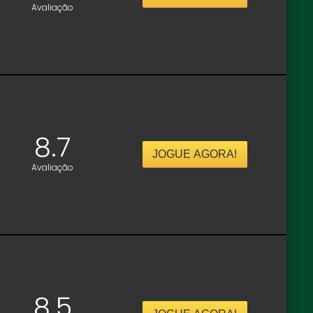
Avaliação
8.7
JOGUE AGORA!
Avaliação
8.5