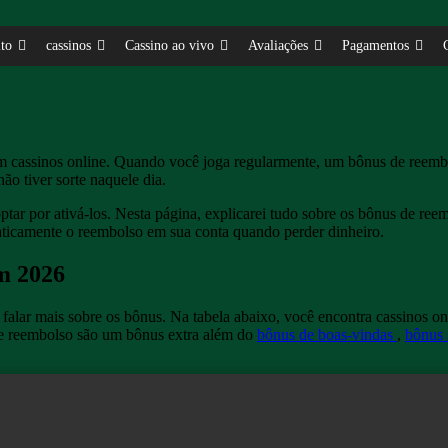
ito
cassinos
Cassino ao vivo
Avaliações
Pagamentos
em cassinos online. Quando você joga regularmente, um bônus de reemb
ão tiver sorte naquele dia.
tar por ativá-los. Nesta página, explicarei tudo sobre os bônus de re
ticamente o reembolso em sua conta quando perder dinheiro.
m 2026
falar mais sobre os bônus. Na tabela abaixo, você encontra cassinos o
 de reembolso são um bônus extra além do
bônus de boas-vindas
,
bônus 