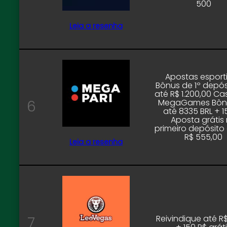
500
Leia a resenha
Apostas esport
Bônus de 1º depós
até R$ 1.200,00 Ca
6
MegaGames Bôn
até 8335 BRL + 1
Aposta grátis
primeiro depósito
R$ 555,00
Leia a resenha
7
Reivindique até R