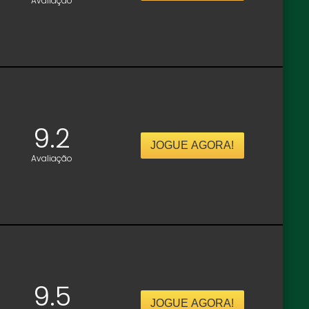
Avaliação
9.2
JOGUE AGORA!
Avaliação
9.5
JOGUE AGORA!