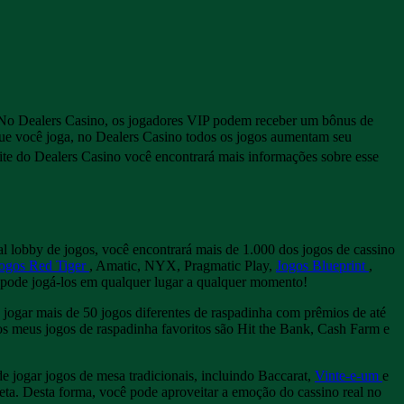
 No Dealers Casino, os jogadores VIP podem receber um bônus de
 que você joga, no Dealers Casino todos os jogos aumentam seu
ite do Dealers Casino você encontrará mais informações sobre esse
l lobby de jogos, você encontrará mais de 1.000 dos jogos de cassino
ogos Red Tiger
, Amatic, NYX, Pragmatic Play,
Jogos Blueprint
,
cê pode jogá-los em qualquer lugar a qualquer momento!
jogar mais de 50 jogos diferentes de raspadinha com prêmios de até
dos meus jogos de raspadinha favoritos são Hit the Bank, Cash Farm e
e jogar jogos de mesa tradicionais, incluindo Baccarat,
Vinte-e-um
e
eta. Desta forma, você pode aproveitar a emoção do cassino real no