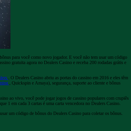
is bônus para você como novo jogador. E você não tem usar um código
sino gratuita agora no Dealers Casino e receba 200 rodadas grátis e
alers
. O Dealers Casino abriu as portas do cassino em 2016 e eles têm
ming
, Quickspin e Amaya), segurança, suporte ao cliente e bônus
ino ao vivo, você pode jogar jogos de cassino populares com crupiês
orque 1 em cada 3 cartas é uma carta vencedora no Dealers Casino.
 usar um código de bônus do Dealers Casino para coletar os bônus.