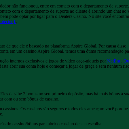
dedor não funcionou, entre em contato com o departamento de suporte. 
tato com o departamento de suporte ao cliente é abrindo um chat ao vi
ambém pode optar por ligar para o Dealers Casino. No site você encontrar
rotected]
.
to de que ele é baseado na plataforma Aspire Global. Por causa disso, 
ra conta em um cassino Aspire Global, temos uma ótima recomendação 
rução internos exclusivos e jogos de vídeo caça-níqueis por
NetEnt
,
Qu
sta abrir sua conta hoje e começar a jogar de graça e sem nenhum ris
Eles dar-lhe 2 bónus no seu primeiro depósito, mas há mais bónus à su
gar com ou sem bônus de cassino.
 em cassinos. Os cassinos são seguros e todos eles ameaçam você porque
e.
ás do cassino/bônus para abrir o cassino de sua escolha.