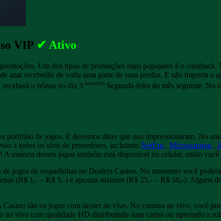
lso VIP
✔ Ativo
s promoções. Um dos tipos de promoções mais populares é o cashback.
 de azar receberão de volta uma parte de suas perdas. E não importa o
terceiro
, receberá o bônus no dia 3
Segunda-feira do mês seguinte. No s
u portfólio de jogos. E devemos dizer que nos impressionaram. No atua
esso a todos os slots de provedores, incluindo
NetEnt
,
Microgaming
,
J
o! A maioria desses jogos também está disponível no celular, então vo
a de jogos de raspadinhas no Dealers Casino. No momento você poderá 
enas (R$ 1,- – R$ 5,-) e apostas maiores (R$ 25,- – R$ 50,-). Alguns 
 Casino são os jogos com dealer ao vivo. No cassino ao vivo, você pod
o ao vivo com qualidade HD distribuindo suas cartas ou operando a rol