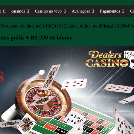
o
cassinos
Cassino ao vivo
Avaliações
Pagamentos
Cr
o
Postagem criada em
03/10/2016
| Data da última modificação
2026-05
das grátis + R$ 200 de bônus