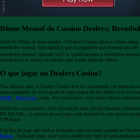
Bônus Mensal do Cassino Dealers; Reembo
Além do bônus de boas-vindas, o Dealers Casino oferece várias outra
reembolso mensal. Isso significa que os jogadores que tiveram um mês
reembolso mensal. Quando você se qualificar para o reembolso mensal
reembolso e os termos de serviço que fazem parte do bônus.
O que jogar no Dealers Casino?
Nos últimos anos, o Dealers Casino tem se concentrado em melhorar se
mais populares. Se você gosta de jogar jogos de slot então você terá ac
WMS
,
Play’n Go
e mais. Por causa disso, você nunca ficará entediad
Além dos caça-níqueis, você encontrará uma seleção bastante exclusiv
R$ 100.000,-. A maioria desses jogos está disponível com apostas pequ
VIP Black.
Um tipo de jogo que está se tornando cada vez mais popular no Dealers
Roleta
. Enquanto joga, você verá o dealer por meio de uma transmissã