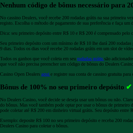
Nenhum código de bônus necessário para 2
No cassino Dealers, você recebe 200 rodadas grátis na sua primeira vez 
registo. Escolha o método de pagamento de sua preferência e faça um d
Dica: seu primeiro depósito entre R$ 10 e R$ 200 é compensado pelo ca
Seu primeiro depósito com um mínimo de R$ 10 lhe dará 200 rodadas grá
9 dias. Todos os dias você recebe 20 rodadas grátis em um slot de víde
Todos os ganhos que você coleta em seu
rodadas grátis
são adicionado
que você não precisa preencher um código de bônus do Dealers Casino p
Casino Open Dealers
aqui
e registre sua conta de cassino gratuita para 
Bônus de 100% no seu primeiro depósito
✔ 
No Dealers Casino, você decide se deseja usar um bônus ou não. Claro 
do bônus. Mas você também pode optar por usar o bônus de primeiro d
pode coletar até R$ 200 em dinheiro virtual grátis. Seu depósito entre 
Exemplo: deposite R$ 100 no seu primeiro depósito e receba 200 rodadas
Dealers Casino para coletar o bônus.