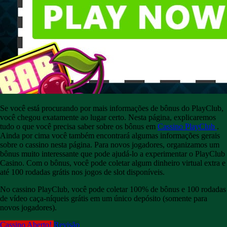
Se você está procurando por mais informações de bônus do PlayClub,
você chegou exatamente ao lugar certo. Nesta página, explicaremos
tudo o que você precisa saber sobre os bônus em
Cassino PlayClub
.
Ainda por cima você também encontrará algumas informações gerais
sobre o cassino nesta página. Para novos jogadores, organizamos um
bônus muito interessante que pode ajudá-lo a experimentar o PlayClub
Casino. Com o bônus, você pode coletar algum dinheiro virtual extra e
até 100 rodadas grátis nos jogos de slot disponíveis.
No cassino PlayClub, você pode coletar 100% de bônus e 100 rodadas
de vídeo caça-níqueis grátis em um único depósito (somente para
novos jogadores).
Cassino Aberto!
Revisão