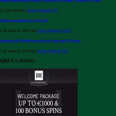
Ganhe muito com os Mystery Drops no N1 Casino – Ganhe R$ 78.000
25 dias atrás
por
Koen Verkerk
507
Prêmio em dinheiro do LIV Golf
4 de maio de 2026
por
Dave Sneekes
1629
Ganhe até R$ 10.000 com seu Lucky Spin no N1 Casino
3 de maio de 2026
por
Koen Verkerk
797
QBET CASINO