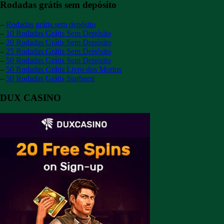
Rodadas grátis sem depósito
–
Rodadas grátis sem depósito
–
10 Rodadas Grátis Sem Depósito
–
20 Rodadas Grátis Sem Depósito
–
25 Rodadas Grátis Sem Depósito
–
50 Rodadas Grátis Sem Depósito
–
50 Rodadas Grátis Livro dos Mortos
–
50 Rodadas Grátis Starburst
DUX CASINO