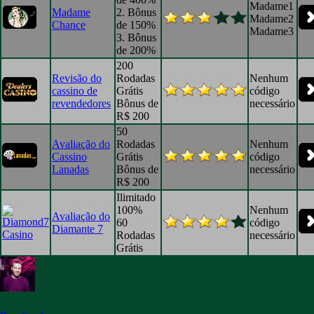
Madame1
Madame
2. Bônus
Madame2
Chance
de 150%
Madame3
3. Bônus
de 200%
200
Revisão do
Rodadas
Nenhum
cassino de
Grátis
código
revendedores
Bônus de
necessário
R$ 200
50
Avaliação do
Rodadas
Nenhum
Cassino
Grátis
código
Lanadas
Bônus de
necessário
R$ 200
Ilimitado
100%
Nenhum
Avaliação do
60
código
Diamante 7
Rodadas
necessário
Grátis