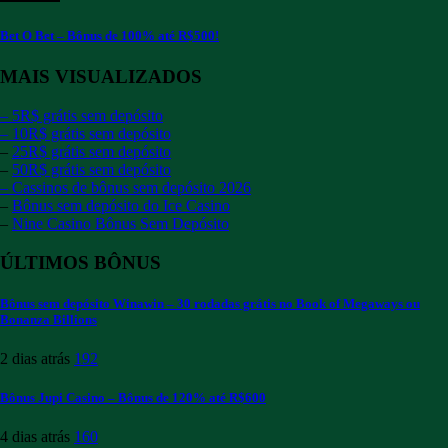
Bet O Bet – Bônus de 100% até R$500!
MAIS VISUALIZADOS
–
5R$ grátis sem depósito
– 10R$ grátis sem depósito
–
25R$ grátis sem depósito
–
50R$ grátis sem depósito
– Cassinos de bônus sem depósito 2026
–
Bônus sem depósito do Ice Casino
–
Nine Casino Bônus Sem Depósito
ÚLTIMOS BÔNUS
Bônus sem depósito Winawin – 30 rodadas grátis no Book of Megaways ou
Bonanza Billions
2 dias atrás
192
Bônus Jupi Casino – Bônus de 120% até R$600
4 dias atrás
160