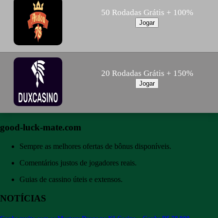
50 Rodadas Grátis + 100%
Jogar
20 Rodadas Grátis + 150%
Jogar
good-luck-mate.com
Sempre as melhores ofertas de bônus disponíveis.
Comentários justos de jogadores reais.
Guias de cassino úteis e extensos.
NOTÍCIAS