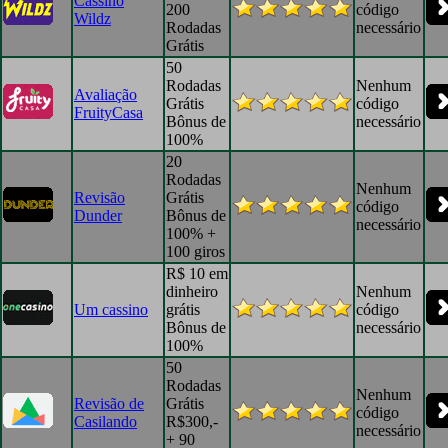
Cassino
200
código
Wildz
Rodadas
necessário
Grátis
50
Rodadas
Nenhum
Avaliação
Grátis
código
FruityCasa
Bônus de
necessário
100%
20
Rodadas
Nenhum
Revisão
Grátis
código
Dunder
Bônus de
necessário
100% +
100 giros
R$ 10 em
dinheiro
Nenhum
Um cassino
grátis
código
Bônus de
necessário
100%
50
Rodadas
Nenhum
Revisão de
Grátis
código
Casilando
R$300,-
necessário
+ 90