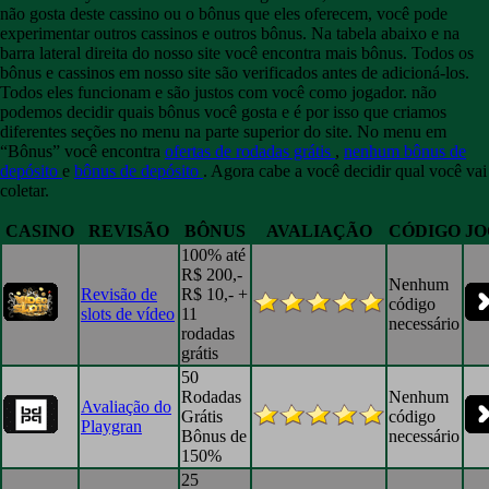
não gosta deste cassino ou o bônus que eles oferecem, você pode
experimentar outros cassinos e outros bônus. Na tabela abaixo e na
barra lateral direita do nosso site você encontra mais bônus. Todos os
bônus e cassinos em nosso site são verificados antes de adicioná-los.
Todos eles funcionam e são justos com você como jogador. não
podemos decidir quais bônus você gosta e é por isso que criamos
diferentes seções no menu na parte superior do site. No menu em
“Bônus” você encontra
ofertas de rodadas grátis
,
nenhum bônus de
depósito
e
bônus de depósito
. Agora cabe a você decidir qual você vai
coletar.
CASINO
REVISÃO
BÔNUS
AVALIAÇÃO
CÓDIGO
J
100% até
R$ 200,-
Nenhum
Revisão de
R$ 10,- +
código
slots de vídeo
11
necessário
rodadas
grátis
50
Rodadas
Nenhum
Avaliação do
Grátis
código
Playgran
Bônus de
necessário
150%
25