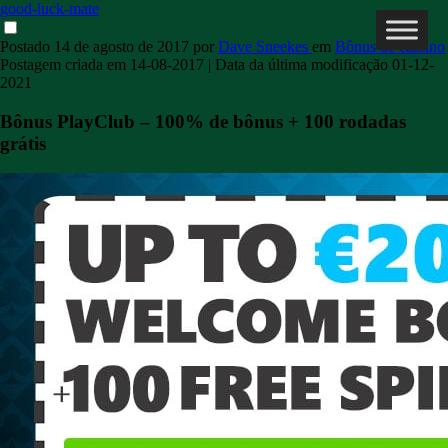
good-luck-mate
Postado
14 de agosto de 2017
por
Dave Sneekes
em
Bônus de cassino
Postagem criada em
14-08-2017
| Data da última modificação
01-12-
2021
Bônus PlayClub – 100% de bônus + 100 rodadas
grátis