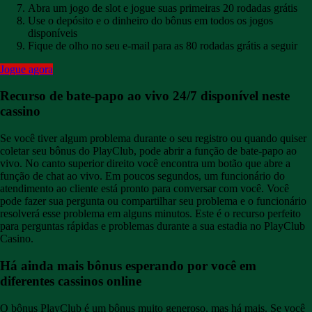
Abra um jogo de slot e jogue suas primeiras 20 rodadas grátis
Use o depósito e o dinheiro do bônus em todos os jogos
disponíveis
Fique de olho no seu e-mail para as 80 rodadas grátis a seguir
Jogue agora
Recurso de bate-papo ao vivo 24/7 disponível neste
cassino
Se você tiver algum problema durante o seu registro ou quando quiser
coletar seu bônus do PlayClub, pode abrir a função de bate-papo ao
vivo. No canto superior direito você encontra um botão que abre a
função de chat ao vivo. Em poucos segundos, um funcionário do
atendimento ao cliente está pronto para conversar com você. Você
pode fazer sua pergunta ou compartilhar seu problema e o funcionário
resolverá esse problema em alguns minutos. Este é o recurso perfeito
para perguntas rápidas e problemas durante a sua estadia no PlayClub
Casino.
Há ainda mais bônus esperando por você em
diferentes cassinos online
O bônus PlayClub é um bônus muito generoso, mas há mais. Se você