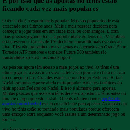
É por isso que as apostas no tênis estão
ficando cada vez mais populares
O tênis não é o esporte mais popular. Mas sua popularidade está
crescendo nos últimos anos. Mais e mais pessoas decidem para
começar a jogar tênis em um clube local ou com amigos. E com
mais pessoas jogando tênis, a popularidade do tênis na TV também
está crescendo. Canais de TV decidem transmitir mais eventos ao
vivo. Eles não transmitem mais apenas os 4 torneios do Grand Slam.
Torneios ATP menores e torneios Future 500 também são
transmitidos ao vivo nos canais Sport.
As pessoas agora têm acesso a mais jogos ao vivo. O tênis é um
ótimo jogo para assistir ao vivo na televisão porque é cheio de ação
do começo ao fim. Grandes estrelas como Roger Federer e Rafael
Nadal tornam o esporte ainda mais popular. Amantes fanáticos do
tênis apoiam Federer ou Nadal. E isso é alimento para apostas.
Muitas pessoas que assistem tênis decidem apostar no tênis antes ou
durante o jogo que vão assistir. O tênis não tem tantos
opções de
apostas como futebol
mas há o suficiente para apostar. As apostas ao
vivo no tênis estão se tornando mais populares porque oferecem
uma emoção extra enquanto você assiste a um determinado jogo ou
torneio.
Você pode apostar em quem ganha o próximo jogo ou set. E