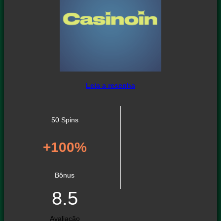
Leia a resenha
50 Spins
+100%
Bônus
8.5
Avaliação