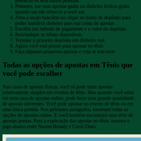
preencha os seus dados pessoais
Primeiro, use suas apostas grátis ou dinheiro fictício grátis
quando um site oferecer a você um
Abra a seção bancária ou clique no botão de depósito para
poder transferir dinheiro para sua conta de apostas
Escolha um método de pagamento e o valor do depósito
Reivindique os bônus disponíveis
Termine o primeiro depósito em dinheiro real
Agora você está pronto para apostar no tênis
Faça algumas pequenas apostas e veja se tem sorte
Todas as opções de apostas em Tênis que
você pode escolher
Nas casas de apostas físicas, você só pode fazer apostas
relativamente simples em eventos de tênis. Mas quando você entra
em uma casa de apostas online, pode fazer uma grande quantidade
de apostas diferentes. Você pode apostar no evento de tênis ou em
uma única partida. Nos próximos parágrafos, mostrarei todas as
opções de apostas online. E você também encontrará uma série de
apostas pontas. Para a explicação das apostas no tênis, usamos o
jogo abaixo entre Naomi Broady e Carol Zhao.