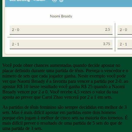
Você pode obter chances aumentadas quando decide apostar no
placar definido durante uma partida de tênis. Preveja o vencedor e o
número de sets que cada jogador ganha. Neste exemplo você pode
ver que Naomi Broady é a favorita para vencer a partida por 2-0. ao
apostar R$ 10 nesse resultado você ganha R$ 25 quando a Naomi
Broady vencer por 2 a 0. Você recebe 4,5 vezes o valor da sua
aposta ao prever que Carol Zhao vencerá por 2 a 1 em sets.
As partidas de tênis feminino são sempre decididas em melhor de 3
sets. Mas é mais difícil apostar em partidas entre dois homens
porque eles jogam à melhor de cinco sets na maioria dos torneios. É
mais difícil prever o resultado de uma partida de 5 sets do que de
uma partida de 3 sets.