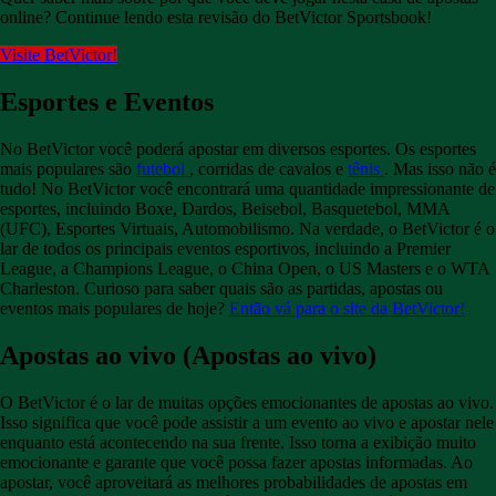
online? Continue lendo esta revisão do BetVictor Sportsbook!
Visite BetVictor!
Esportes e Eventos
No BetVictor você poderá apostar em diversos esportes. Os esportes
mais populares são
futebol
, corridas de cavalos e
tênis
. Mas isso não é
tudo! No BetVictor você encontrará uma quantidade impressionante de
esportes, incluindo Boxe, Dardos, Beisebol, Basquetebol, MMA
(UFC), Esportes Virtuais, Automobilismo. Na verdade, o BetVictor é o
lar de todos os principais eventos esportivos, incluindo a Premier
League, a Champions League, o China Open, o US Masters e o WTA
Charleston. Curioso para saber quais são as partidas, apostas ou
eventos mais populares de hoje?
Então vá para o site da BetVictor!
Apostas ao vivo (Apostas ao vivo)
O BetVictor é o lar de muitas opções emocionantes de apostas ao vivo.
Isso significa que você pode assistir a um evento ao vivo e apostar nele
enquanto está acontecendo na sua frente. Isso torna a exibição muito
emocionante e garante que você possa fazer apostas informadas. Ao
apostar, você aproveitará as melhores probabilidades de apostas em