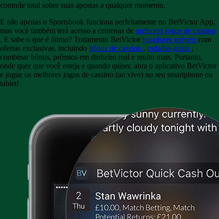
controle total sobre suas apostas a qualquer momento.
E não apenas o Sportsbook funciona perfeitamente no BetVictor App,
mas você também terá acesso a centenas de
melhores jogos de cassino
. E sabe o que é ótimo? Tratamento BetVictor
jogadores móveis
com
ofertas exclusivas, incluindo
bônus de cassino
,
rodadas grátis
,
combinar bônus, prêmios em dinheiro real e muito mais. Portanto,
onde quer que você esteja e quando quiser, abra o aplicativo BetVictor
e jogue os melhores jogos de cassino (ao vivo) no seu smartphone ou
tablet!