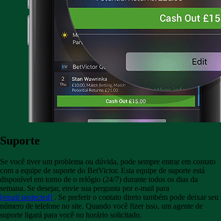
Suporte
Se você tiver um problema ou dúvida, pode sempre entrar em contato
com a equipe de suporte do BetVictor. Esta equipe de suporte está
disponível em torno de o relógio (24/7) durante todos os dias da
semana. Se desejar, envie sua pergunta por e-mail para
[email protected]
. Se preferir o contato direto também pode deixar seu
número de telefone no site. Quando você fizer isso, um agente de
suporte ligará para você no horário solicitado.