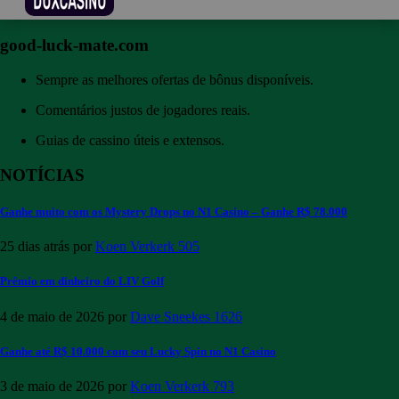
good-luck-mate.com
Sempre as melhores ofertas de bônus disponíveis.
Comentários justos de jogadores reais.
Guias de cassino úteis e extensos.
NOTÍCIAS
Ganhe muito com os Mystery Drops no N1 Casino – Ganhe R$ 78.000
25 dias atrás
por
Koen Verkerk
505
Prêmio em dinheiro do LIV Golf
4 de maio de 2026
por
Dave Sneekes
1626
Ganhe até R$ 10.000 com seu Lucky Spin no N1 Casino
3 de maio de 2026
por
Koen Verkerk
793