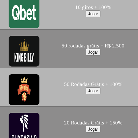
10 giros + 100%
Jogar
50 rodadas grátis + R$ 2.500
Jogar
50 Rodadas Grátis + 100%
Jogar
20 Rodadas Grátis + 150%
Jogar