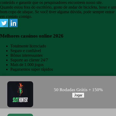
conteúdo e garantir que os pesquisadores encontrem nosso site.
Quando estou fora do escritório, gosto de andar de bicicleta, boxe e um
bom copo de uísque. Se você tiver alguma dúvida, pode sempre entrar
em contato comigo.
Melhores cassinos online 2026
Totalmente licenciado
Seguro e confiável
Bônus interessantes
Suporte ao cliente 24/7
Mais de 1.000 jogos
Pagamentos super rápidos
50 Rodadas Grátis + 150%
Jogar