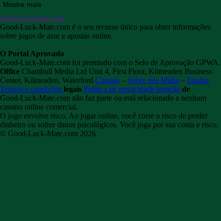
Mostre mais
good-luck-mate.com
Good-Luck-Mate.com é o seu recurso único para obter informações
sobre jogos de azar e apostas online.
O Portal Aprovado
Good-Luck-Mate.com foi premiado com o Selo de Aprovação GPWA.
Office
Chambull Media Ltd
Unit 4, First Floor,
Kilmeaden Business
Center,
Kilmeaden,
Waterford
Contato
–
Sobre nós
Mídia
–
Equipe
Termos e condições
legais
Política de privacidade
Isenção
de
responsabilidade Jogo responsável Jogo
Good-Luck-Mate.com não faz parte ou está relacionado a nenhum
responsável
Como evitar o
vício
cassino online comercial.
O jogo envolve risco.
Ao jogar online, você corre o risco de perder
dinheiro ou sofrer danos psicológicos.
Você joga por sua conta e risco.
© Good-Luck-Mate.com 2026