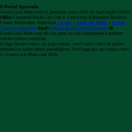
O Portal Aprovado
Good-Luck-Mate.com foi premiado com o Selo de Aprovação GPWA.
Office
Chambull Media Ltd
Unit 4, First Floor,
Kilmeaden Business
Center,
Kilmeaden,
Waterford
Contato
–
Sobre nós
Mídia
–
Equipe
Termos e condições
legais
Política de privacidade
Isenção
de
responsabilidade Jogo responsável Jogo
Good-Luck-Mate.com não faz parte ou está relacionado a nenhum
responsável
Como evitar o
vício
cassino online comercial.
O jogo envolve risco.
Ao jogar online, você corre o risco de perder
dinheiro ou sofrer danos psicológicos.
Você joga por sua conta e risco.
© Good-Luck-Mate.com 2026