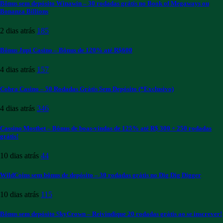
Bônus sem depósito Winawin – 30 rodadas grátis no Book of Megaways ou
Bonanza Billions
2 dias atrás
185
Bônus Jupi Casino – Bônus de 120% até R$600
4 dias atrás
157
Cobra Casino – 50 Rodadas Grátis Sem Depósito (*Exclusivo)
4 dias atrás
346
Cassino Mostbet – Bônus de boas-vindas de 125% até R$ 300 + 250 rodadas
grátis!
10 dias atrás
44
WildCoins sem bônus de depósito – 30 rodadas grátis no Dig Dig Digger
10 dias atrás
115
Bônus sem depósito SkyCrown – Reivindique 20 rodadas grátis ao se inscrever!