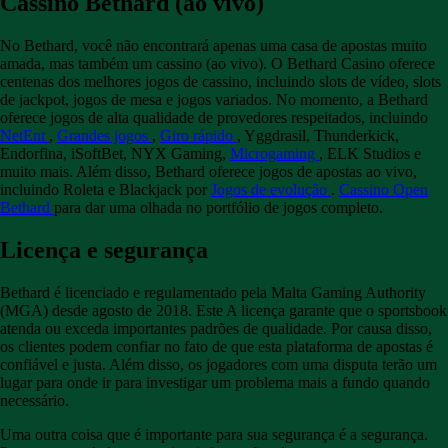
Cassino Bethard (ao vivo)
No Bethard, você não encontrará apenas uma casa de apostas muito
amada, mas também um cassino (ao vivo). O Bethard Casino oferece
centenas dos melhores jogos de cassino, incluindo slots de vídeo, slots
de jackpot, jogos de mesa e jogos variados. No momento, a Bethard
oferece jogos de alta qualidade de provedores respeitados, incluindo
NetEnt
,
Grandes jogos
,
Giro rápido
, Yggdrasil, Thunderkick,
Endorfina, iSoftBet, NYX Gaming,
Microgaming
, ELK Studios e
muito mais. Além disso, Bethard oferece jogos de apostas ao vivo,
incluindo Roleta e Blackjack por
Jogos de evolução
.
Cassino Open
Bethard
para dar uma olhada no portfólio de jogos completo.
Licença e segurança
Bethard é licenciado e regulamentado pela Malta Gaming Authority
(MGA) desde agosto de 2018. Este A licença garante que o sportsbook
atenda ou exceda importantes padrões de qualidade. Por causa disso,
os clientes podem confiar no fato de que esta plataforma de apostas é
confiável e justa. Além disso, os jogadores com uma disputa terão um
lugar para onde ir para investigar um problema mais a fundo quando
necessário.
Uma outra coisa que é importante para sua segurança é a segurança.