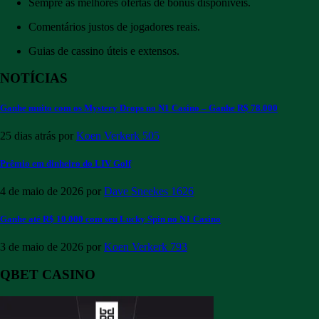
Sempre as melhores ofertas de bônus disponíveis.
Comentários justos de jogadores reais.
Guias de cassino úteis e extensos.
NOTÍCIAS
Ganhe muito com os Mystery Drops no N1 Casino – Ganhe R$ 78.000
25 dias atrás
por
Koen Verkerk
505
Prêmio em dinheiro do LIV Golf
4 de maio de 2026
por
Dave Sneekes
1626
Ganhe até R$ 10.000 com seu Lucky Spin no N1 Casino
3 de maio de 2026
por
Koen Verkerk
793
QBET CASINO