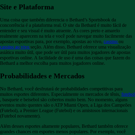
Site e Plataforma
Uma coisa que também diferencia o Bethard’s Sportsbook da
concorrência é a plataforma real. O site da Bethard é muito fácil de
entender e seu visual é muito atraente. As cores preto e amarelo
realmente aparecem na tela e você pode navegar muito facilmente das
apostas esportivas para, por exemplo, apostas ao vivo,
cassino
ou
cassino ao vivo
seção. Além disso, Bethard oferece uma visualização
asiática muito útil, que pode ser útil para muitos jogadores de apostas
esportivas online. A facilidade de uso é uma das coisas que fazem do
Bethard a melhor escolha para muitos jogadores online.
Probabilidades e Mercados
No Bethard, você desfrutará de probabilidades competitivas para
muitos esportes diferentes. Especialmente os mercados de tênis,
futebol
, basquete e beisebol são cobertos muito bem. No momento, alguns
eventos muito quentes são o ATP Miami Open, a Liga dos Campeões
(Futebol), a Premier League (Futebol) e os amistosos internacionais
(Futebol novamente).
Além desses esportes altamente populares, Bethard também oferece
grandes chances em esportes menos populares. Por exemplo, você