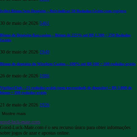
Ivibet Bônus Sem Depósito – Reivindicar 50 Rodadas Grátis com registro
30 de maio de 2026
5461
Bônus de Depósito Kas.casino – Bônus de 225% até R$ 1.500 + 250 Rodadas
Grátis
30 de maio de 2026
1949
Bônus de depósito do Wizebets Casino – 100% até R$ 100 + 100 rodadas grátis
26 de maio de 2026
1986
VipSlot.Club – 25 rodadas grátis (sem necessidade de depósito) + R$ 3.000 de
bônus + 300 rodadas grátis
21 de maio de 2026
1926
Mostre mais
good-luck-mate.com
Good-Luck-Mate.com é o seu recurso único para obter informações
sobre jogos de azar e apostas online.