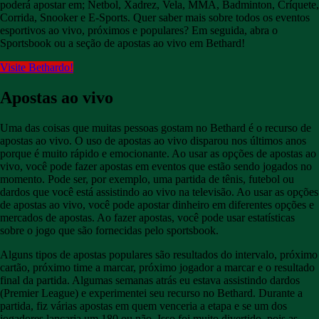
poderá apostar em; Netbol, Xadrez, Vela, MMA, Badminton, Críquete,
Corrida, Snooker e E-Sports. Quer saber mais sobre todos os eventos
esportivos ao vivo, próximos e populares? Em seguida, abra o
Sportsbook ou a seção de apostas ao vivo em Bethard!
Visite Bethardo!
Apostas ao vivo
Uma das coisas que muitas pessoas gostam no Bethard é o recurso de
apostas ao vivo. O uso de apostas ao vivo disparou nos últimos anos
porque é muito rápido e emocionante. Ao usar as opções de apostas ao
vivo, você pode fazer apostas em eventos que estão sendo jogados no
momento. Pode ser, por exemplo, uma partida de tênis, futebol ou
dardos que você está assistindo ao vivo na televisão. Ao usar as opções
de apostas ao vivo, você pode apostar dinheiro em diferentes opções e
mercados de apostas. Ao fazer apostas, você pode usar estatísticas
sobre o jogo que são fornecidas pelo sportsbook.
Alguns tipos de apostas populares são resultados do intervalo, próximo
cartão, próximo time a marcar, próximo jogador a marcar e o resultado
final da partida. Algumas semanas atrás eu estava assistindo dardos
(Premier League) e experimentei seu recurso no Bethard. Durante a
partida, fiz várias apostas em quem venceria a etapa e se um dos
jogadores lançaria um 180 ou não. Isso foi muito divertido, pois as