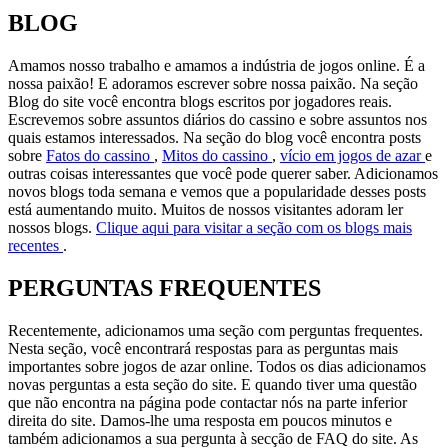
BLOG
Amamos nosso trabalho e amamos a indústria de jogos online. É a
nossa paixão! E adoramos escrever sobre nossa paixão. Na seção
Blog do site você encontra blogs escritos por jogadores reais.
Escrevemos sobre assuntos diários do cassino e sobre assuntos nos
quais estamos interessados. Na seção do blog você encontra posts
sobre
Fatos do cassino
,
Mitos do cassino
,
vício em jogos de azar
e
outras coisas interessantes que você pode querer saber. Adicionamos
novos blogs toda semana e vemos que a popularidade desses posts
está aumentando muito. Muitos de nossos visitantes adoram ler
nossos blogs.
Clique aqui para visitar a seção com os blogs mais
recentes
.
PERGUNTAS FREQUENTES
Recentemente, adicionamos uma seção com perguntas frequentes.
Nesta seção, você encontrará respostas para as perguntas mais
importantes sobre jogos de azar online. Todos os dias adicionamos
novas perguntas a esta seção do site. E quando tiver uma questão
que não encontra na página pode contactar nós na parte inferior
direita do site. Damos-lhe uma resposta em poucos minutos e
também adicionamos a sua pergunta à secção de FAQ do site. As