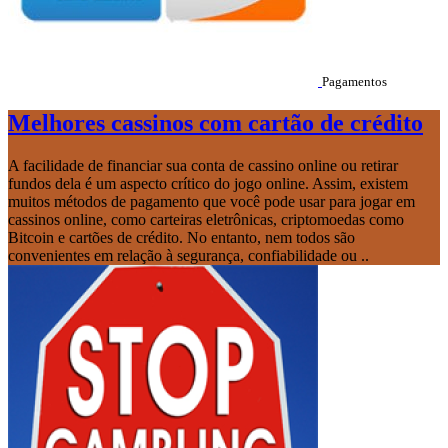
Pagamentos
Melhores cassinos com cartão de crédito
A facilidade de financiar sua conta de cassino online ou retirar
fundos dela é um aspecto crítico do jogo online. Assim, existem
muitos métodos de pagamento que você pode usar para jogar em
cassinos online, como carteiras eletrônicas, criptomoedas como
Bitcoin e cartões de crédito. No entanto, nem todos são
convenientes em relação à segurança, confiabilidade ou ..