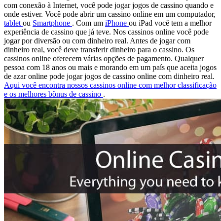
com conexão à Internet, você pode jogar jogos de cassino quando e
onde estiver. Você pode abrir um cassino online em um computador,
tablet
ou
Smartphone
. Com um
iPhone
ou iPad você tem a melhor
experiência de cassino que já teve. Nos cassinos online você pode
jogar por diversão ou com dinheiro real. Antes de jogar com
dinheiro real, você deve transferir dinheiro para o cassino. Os
cassinos online oferecem várias opções de pagamento. Qualquer
pessoa com 18 anos ou mais e morando em um país que aceita jogos
de azar online pode jogar jogos de cassino online com dinheiro real.
Aqui você encontra nossos cassinos online com melhor classificação
e os melhores bônus de cassino
.