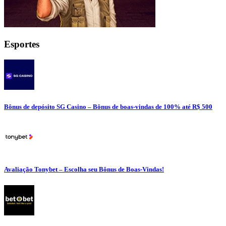
Esportes
Bônus de depósito SG Casino – Bônus de boas-vindas de 100% até R$ 500
Avaliação Tonybet – Escolha seu Bônus de Boas-Vindas!