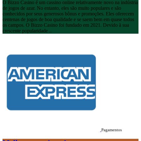
O Bizzo Casino é um cassino online relativamente novo na indústria
de jogos de azar. No entanto, eles são muito populares e são
conhecidos por seus generosos bônus e promoções. Eles oferecem
centenas de jogos de boa qualidade e se saem bem em quase todos
os campos. O Bizzo Casino foi fundado em 2021. Devido à sua
crescente popularidade ..
Pagamentos