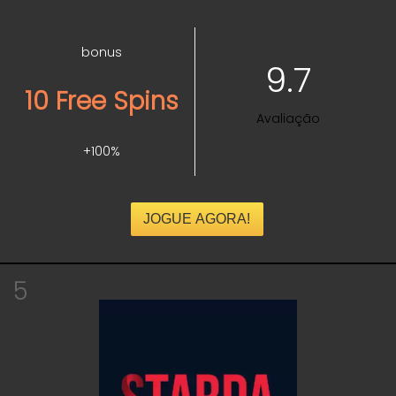
bonus
9.7
10 Free Spins
Avaliação
+100%
JOGUE AGORA!
5