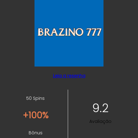
Leia a resenha
50 Spins
9.2
+100%
Avaliação
Bônus