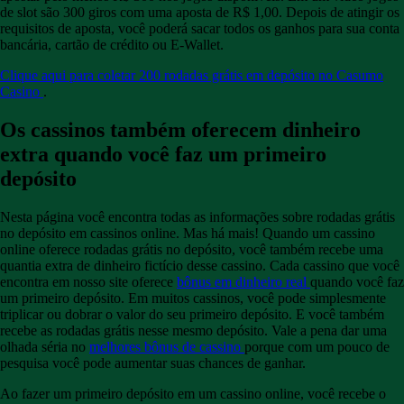
de slot são 300 giros com uma aposta de R$ 1,00. Depois de atingir os
requisitos de aposta, você poderá sacar todos os ganhos para sua conta
bancária, cartão de crédito ou E-Wallet.
Clique aqui para coletar 200 rodadas grátis em depósito no Casumo
Casino
.
Os cassinos também oferecem dinheiro
extra quando você faz um primeiro
depósito
Nesta página você encontra todas as informações sobre rodadas grátis
no depósito em cassinos online. Mas há mais! Quando um cassino
online oferece rodadas grátis no depósito, você também recebe uma
quantia extra de dinheiro fictício desse cassino. Cada cassino que você
encontra em nosso site oferece
bônus em dinheiro real
quando você faz
um primeiro depósito. Em muitos cassinos, você pode simplesmente
triplicar ou dobrar o valor do seu primeiro depósito. E você também
recebe as rodadas grátis nesse mesmo depósito. Vale a pena dar uma
olhada séria no
melhores bônus de cassino
porque com um pouco de
pesquisa você pode aumentar suas chances de ganhar.
Ao fazer um primeiro depósito em um cassino online, você recebe o