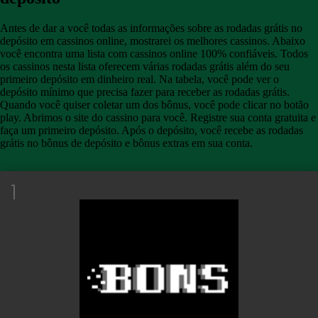
Antes de dar a você todas as informações sobre as rodadas grátis no
depósito em cassinos online, mostrarei os melhores cassinos. Abaixo
você encontra uma lista com cassinos online 100% confiáveis. Todos
os cassinos nesta lista oferecem várias rodadas grátis além do seu
primeiro depósito em dinheiro real. Na tabela, você pode ver o
depósito mínimo que precisa fazer para receber as rodadas grátis.
Quando você quiser coletar um dos bônus, você pode clicar no botão
play. Abrimos o site do cassino para você. Registre sua conta gratuita e
faça um primeiro depósito. Após o depósito, você recebe as rodadas
grátis no bônus de depósito e bônus extras em sua conta.
1