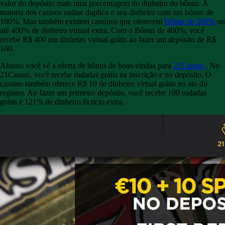
valor do depósito mais uma porcentagem do dinheiro do bônus. A
maioria dos casinos online duplica o seu dinheiro com um bónus de
100%. Mas também existem cassinos que oferecem
Bônus de 200%
ou
até 400% de dinheiro virtual extra. Com o Bônus de 400%, você
recebe R$ 400 em dinheiro virtual grátis ao fazer um depósito de R$
100.
Abaixo você vê a oferta de bônus de boas-vindas para
21Casino
. No
21Casino, você recebe rodadas grátis na inscrição e no depósito. O
cassino também oferece R$ 10 de dinheiro virtual grátis no ato do
registro. Ao fazer um primeiro depósito, você recebe 100 rodadas
grátis e 121% de dinheiro fictício extra.