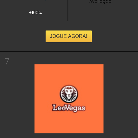
Avaliação
+100%
JOGUE AGORA!
7