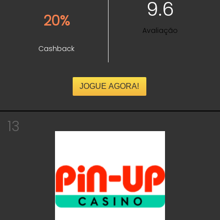
9.6
20%
Avaliação
Cashback
JOGUE AGORA!
13