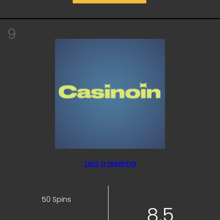
9
Leia a resenha
50 Spins
8.5