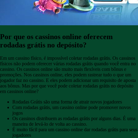
Por que os cassinos online oferecem
rodadas grátis no depósito?
Em um cassino físico, é impossível coletar rodadas grátis. Os cassinos
físicos não podem oferecer várias rodadas grátis quando você entra no
cassino. Os cassinos online são muito mais flexíveis com bônus e
promoções. Nos cassinos online, eles podem rastrear tudo o que um
jogador faz no cassino. E eles podem adicionar um requisito de aposta
aos bônus. Mas por que você pode coletar rodadas grátis no depósito
em cassinos online?
Rodadas Grátis são uma forma de atrair novos jogadores
Com rodadas grátis, um cassino online pode promover novos
jogos
Os cassinos distribuem as rodadas grátis por alguns dias. É uma
maneira de levá-lo de volta ao cassino.
É muito fácil para um cassino online dar rodadas grátis para seus
jogadores