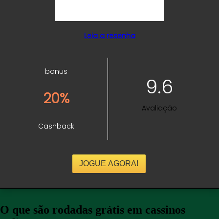
Leia a resenha
bonus
9.6
20%
Avaliação
Cashback
JOGUE AGORA!
O que são rodadas grátis em cassinos