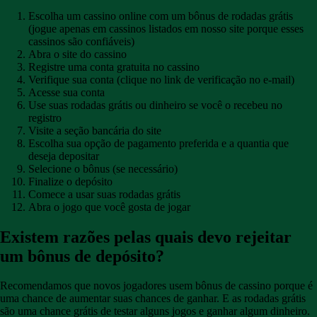
Escolha um cassino online com um bônus de rodadas grátis
(jogue apenas em cassinos listados em nosso site porque esses
cassinos são confiáveis)
Abra o site do cassino
Registre uma conta gratuita no cassino
Verifique sua conta (clique no link de verificação no e-mail)
Acesse sua conta
Use suas rodadas grátis ou dinheiro se você o recebeu no
registro
Visite a seção bancária do site
Escolha sua opção de pagamento preferida e a quantia que
deseja depositar
Selecione o bônus (se necessário)
Finalize o depósito
Comece a usar suas rodadas grátis
Abra o jogo que você gosta de jogar
Existem razões pelas quais devo rejeitar
um bônus de depósito?
Recomendamos que novos jogadores usem bônus de cassino porque é
uma chance de aumentar suas chances de ganhar. E as rodadas grátis
são uma chance grátis de testar alguns jogos e ganhar algum dinheiro.