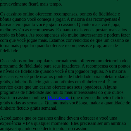
provavelmente ficará mais tempo.
Os cassinos online oferecem recompensas, pontos de fidelidade e
bônus quando você começa a jogar. A maioria das recompensas é
baseada em quanto você joga no cassino. Quanto mais você joga,
melhores são as recompensas. E quanto mais você apostar, mais altos
serão os bônus. As recompensas são muito interessantes e podem fazer
com que você jogue mais. Estamos convencidos de que um cassino se
torna mais popular quando oferece recompensas e programas de
fidelidade.
Os cassinos online populares normalmente oferecem um determinado
programa de fidelidade para seus jogadores. A recompensa com pontos
e níveis de fidelidade quando você é um jogador regular. Na maioria
dos casos, você pode usar os pontos de fidelidade para coletar rodadas
grátis, dinheiro fictício grátis ou prêmios em dinheiro real. É um
serviço extra que um casino oferece aos seus jogadores. Alguns
programas de fidelidade são muito mais interessantes do que outros.
Existem cassinos online (
Um cassino
) que oferece dinheiro fictício
grátis todas as semanas. Quanto mais você joga, maior a quantidade de
dinheiro fictício grátis semanal.
Acreditamos que os cassinos online devem oferecer a você uma
experiência VIP a qualquer momento. Eles precisam ser um anfitrião
amigável quando você decidir entrar no cassino.