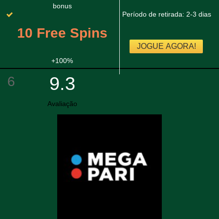
bonus
Período de retirada: 2-3 dias
10 Free Spins
JOGUE AGORA!
+100%
9.3
6
Avaliação