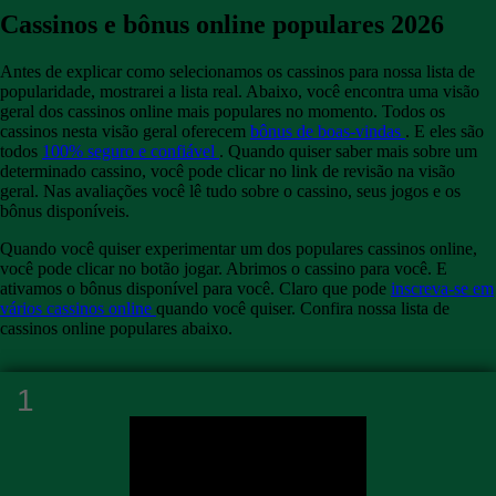
Cassinos e bônus online populares 2026
Antes de explicar como selecionamos os cassinos para nossa lista de
popularidade, mostrarei a lista real. Abaixo, você encontra uma visão
geral dos cassinos online mais populares no momento. Todos os
cassinos nesta visão geral oferecem
bônus de boas-vindas
. E eles são
todos
100% seguro e confiável
. Quando quiser saber mais sobre um
determinado cassino, você pode clicar no link de revisão na visão
geral. Nas avaliações você lê tudo sobre o cassino, seus jogos e os
bônus disponíveis.
Quando você quiser experimentar um dos populares cassinos online,
você pode clicar no botão jogar. Abrimos o cassino para você. E
ativamos o bônus disponível para você. Claro que pode
inscreva-se em
vários cassinos online
quando você quiser. Confira nossa lista de
cassinos online populares abaixo.
1