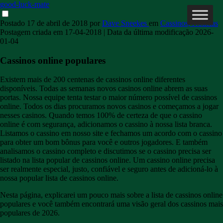
good-luck-mate
Postado
17 de abril de 2018
por
Dave Sneekes
em
Cassinos,
Notícias
Postagem criada em
17-04-2018
| Data da última modificação
2026-
01-04
Cassinos online populares
Existem mais de 200 centenas de cassinos online diferentes
disponíveis. Todas as semanas novos casinos online abrem as suas
portas. Nossa equipe tenta testar o maior número possível de cassinos
online. Todos os dias procuramos novos casinos e começamos a jogar
nesses casinos. Quando temos 100% de certeza de que o cassino
online é com segurança, adicionamos o cassino à nossa lista branca.
Listamos o cassino em nosso site e fechamos um acordo com o cassino
para obter um bom bônus para você e outros jogadores. E também
analisamos o cassino completo e discutimos se o cassino precisa ser
listado na lista popular de cassinos online. Um cassino online precisa
ser realmente especial, justo, confiável e seguro antes de adicioná-lo à
nossa popular lista de cassinos online.
Nesta página, explicarei um pouco mais sobre a lista de cassinos online
populares e você também encontrará uma visão geral dos cassinos mais
populares de 2026.