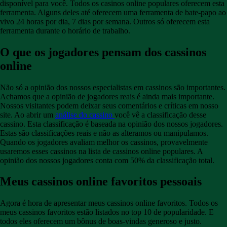
disponível para você. Todos os casinos online populares oferecem esta
ferramenta. Alguns deles até oferecem uma ferramenta de bate-papo ao
vivo 24 horas por dia, 7 dias por semana. Outros só oferecem esta
ferramenta durante o horário de trabalho.
O que os jogadores pensam dos cassinos
online
Não só a opinião dos nossos especialistas em cassinos são importantes.
Achamos que a opinião de jogadores reais é ainda mais importante.
Nossos visitantes podem deixar seus comentários e críticas em nosso
site. Ao abrir um
análise do cassino
você vê a classificação desse
cassino. Esta classificação é baseada na opinião dos nossos jogadores.
Estas são classificações reais e não as alteramos ou manipulamos.
Quando os jogadores avaliam melhor os cassinos, provavelmente
usaremos esses cassinos na lista de cassinos online populares. A
opinião dos nossos jogadores conta com 50% da classificação total.
Meus cassinos online favoritos pessoais
Agora é hora de apresentar meus cassinos online favoritos. Todos os
meus cassinos favoritos estão listados no top 10 de popularidade. E
todos eles oferecem um bônus de boas-vindas generoso e justo.