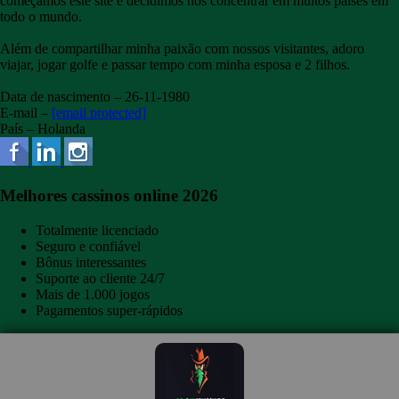
começamos este site e decidimos nos concentrar em muitos países em
todo o mundo.
Além de compartilhar minha paixão com nossos visitantes, adoro
viajar, jogar golfe e passar tempo com minha esposa e 2 filhos.
Data de nascimento – 26-11-1980
E-mail –
[email protected]
País – Holanda
Melhores cassinos online 2026
Totalmente licenciado
Seguro e confiável
Bônus interessantes
Suporte ao cliente 24/7
Mais de 1.000 jogos
Pagamentos super-rápidos