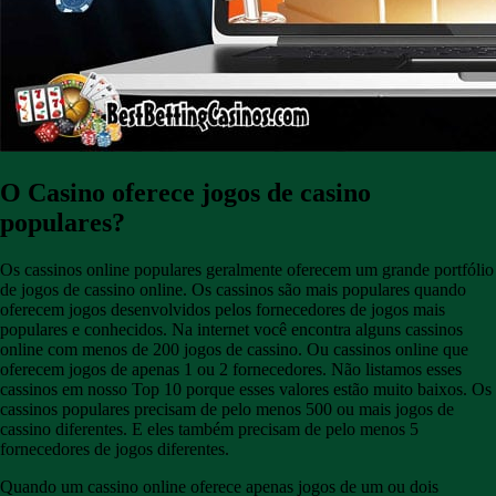
O Casino oferece jogos de casino
populares?
Os cassinos online populares geralmente oferecem um grande portfólio
de jogos de cassino online. Os cassinos são mais populares quando
oferecem jogos desenvolvidos pelos fornecedores de jogos mais
populares e conhecidos. Na internet você encontra alguns cassinos
online com menos de 200 jogos de cassino. Ou cassinos online que
oferecem jogos de apenas 1 ou 2 fornecedores. Não listamos esses
cassinos em nosso Top 10 porque esses valores estão muito baixos. Os
cassinos populares precisam de pelo menos 500 ou mais jogos de
cassino diferentes. E eles também precisam de pelo menos 5
fornecedores de jogos diferentes.
Quando um cassino online oferece apenas jogos de um ou dois