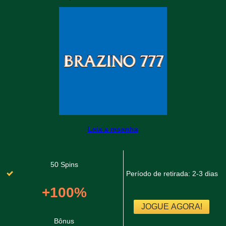
Leia a resenha
50 Spins
Período de retirada: 2-3 dias
+100%
JOGUE AGORA!
Bônus