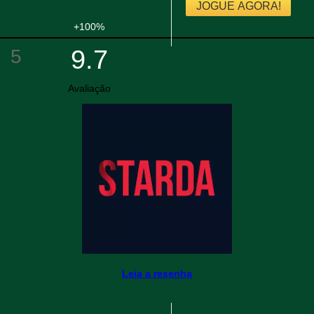
JOGUE AGORA!
+100%
9.7
5
Avaliação
Leia a resenha