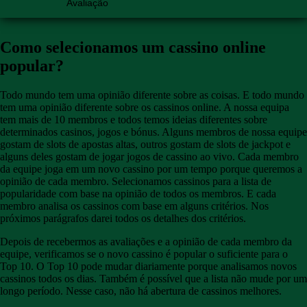
Avaliação
Como selecionamos um cassino online
popular?
Todo mundo tem uma opinião diferente sobre as coisas. E todo mundo
tem uma opinião diferente sobre os cassinos online. A nossa equipa
tem mais de 10 membros e todos temos ideias diferentes sobre
determinados casinos, jogos e bónus. Alguns membros de nossa equipe
gostam de slots de apostas altas, outros gostam de slots de jackpot e
alguns deles gostam de jogar jogos de cassino ao vivo. Cada membro
da equipe joga em um novo cassino por um tempo porque queremos a
opinião de cada membro. Selecionamos cassinos para a lista de
popularidade com base na opinião de todos os membros. E cada
membro analisa os cassinos com base em alguns critérios. Nos
próximos parágrafos darei todos os detalhes dos critérios.
Depois de recebermos as avaliações e a opinião de cada membro da
equipe, verificamos se o novo cassino é popular o suficiente para o
Top 10. O Top 10 pode mudar diariamente porque analisamos novos
cassinos todos os dias. Também é possível que a lista não mude por um
longo período. Nesse caso, não há abertura de cassinos melhores.