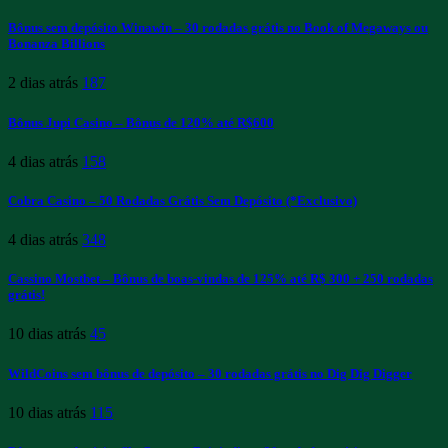
Bônus sem depósito Winawin – 30 rodadas grátis no Book of Megaways ou
Bonanza Billions
2 dias atrás
187
Bônus Jupi Casino – Bônus de 120% até R$600
4 dias atrás
158
Cobra Casino – 50 Rodadas Grátis Sem Depósito (*Exclusivo)
4 dias atrás
348
Cassino Mostbet – Bônus de boas-vindas de 125% até R$ 300 + 250 rodadas
grátis!
10 dias atrás
45
WildCoins sem bônus de depósito – 30 rodadas grátis no Dig Dig Digger
10 dias atrás
115