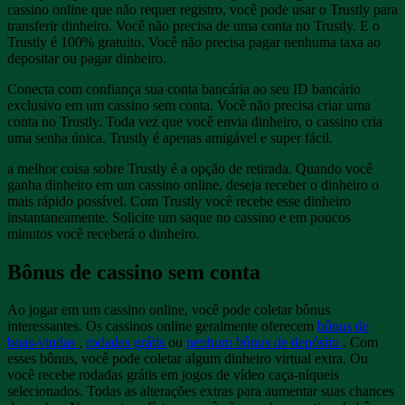
cassino online que não requer registro, você pode usar o Trustly para
transferir dinheiro. Você não precisa de uma conta no Trustly. E o
Trustly é 100% gratuito. Você não precisa pagar nenhuma taxa ao
depositar ou pagar dinheiro.
Conecta com confiança sua conta bancária ao seu ID bancário
exclusivo em um cassino sem conta. Você não precisa criar uma
conta no Trustly. Toda vez que você envia dinheiro, o cassino cria
uma senha única. Trustly é apenas amigável e super fácil.
a melhor coisa sobre Trustly é a opção de retirada. Quando você
ganha dinheiro em um cassino online, deseja receber o dinheiro o
mais rápido possível. Com Trustly você recebe esse dinheiro
instantaneamente. Solicite um saque no cassino e em poucos
minutos você receberá o dinheiro.
Bônus de cassino sem conta
Ao jogar em um cassino online, você pode coletar bônus
interessantes. Os cassinos online geralmente oferecem
bônus de
boas-vindas
,
rodadas grátis
ou
nenhum bônus de depósito
. Com
esses bônus, você pode coletar algum dinheiro virtual extra. Ou
você recebe rodadas grátis em jogos de vídeo caça-níqueis
selecionados. Todas as alterações extras para aumentar suas chances