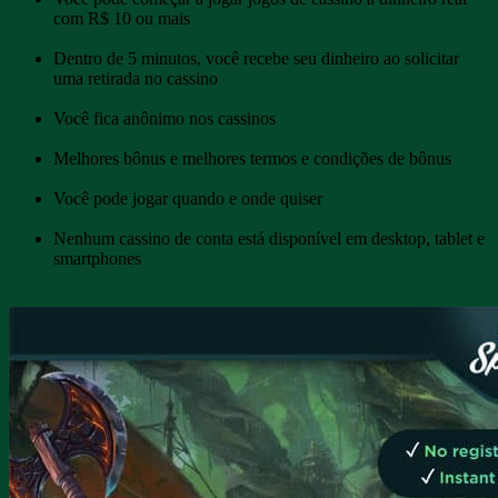
com R$ 10 ou mais
Dentro de 5 minutos, você recebe seu dinheiro ao solicitar
uma retirada no cassino
Você fica anônimo nos cassinos
Melhores bônus e melhores termos e condições de bônus
Você pode jogar quando e onde quiser
Nenhum cassino de conta está disponível em desktop, tablet e
smartphones