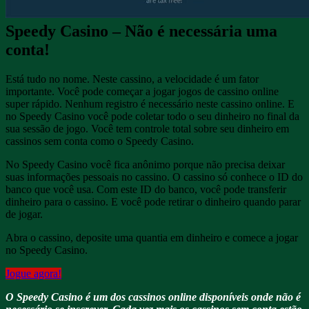
Speedy Casino – Não é necessária uma
conta!
Está tudo no nome. Neste cassino, a velocidade é um fator
importante. Você pode começar a jogar jogos de cassino online
super rápido. Nenhum registro é necessário neste cassino online. E
no Speedy Casino você pode coletar todo o seu dinheiro no final da
sua sessão de jogo. Você tem controle total sobre seu dinheiro em
cassinos sem conta como o Speedy Casino.
No Speedy Casino você fica anônimo porque não precisa deixar
suas informações pessoais no cassino. O cassino só conhece o ID do
banco que você usa. Com este ID do banco, você pode transferir
dinheiro para o cassino. E você pode retirar o dinheiro quando parar
de jogar.
Abra o cassino, deposite uma quantia em dinheiro e comece a jogar
no Speedy Casino.
Jogue agora!
O Speedy Casino é um dos cassinos online disponíveis onde não é