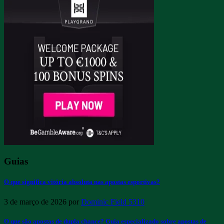
Guias
O que significa vitória absoluta nas apostas esportivas?
3 de março de 2026
por
Dominic Field
5310
O que são apostas de dupla chance? Guia especializado sobre apostas de