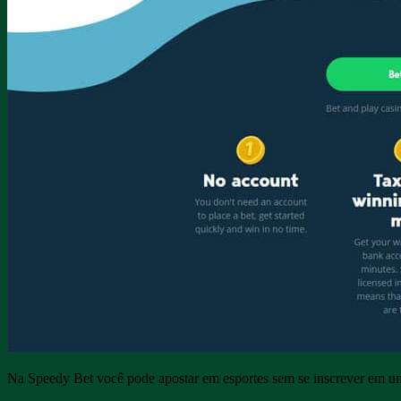
Na Speedy Bet você pode apostar em esportes sem se inscrever em um