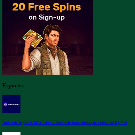
Esportes
Bônus de depósito SG Casino – Bônus de boas-vindas de 100% até R$ 500