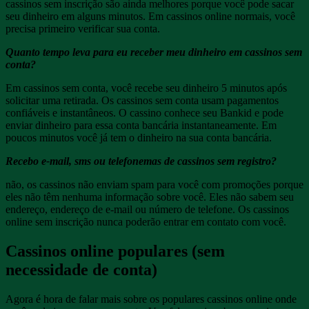
cassinos sem inscrição são ainda melhores porque você pode sacar
seu dinheiro em alguns minutos. Em cassinos online normais, você
precisa primeiro verificar sua conta.
Quanto tempo leva para eu receber meu dinheiro em cassinos sem
conta?
Em cassinos sem conta, você recebe seu dinheiro 5 minutos após
solicitar uma retirada. Os cassinos sem conta usam pagamentos
confiáveis ​​e instantâneos. O cassino conhece seu Bankid e pode
enviar dinheiro para essa conta bancária instantaneamente. Em
poucos minutos você já tem o dinheiro na sua conta bancária.
Recebo e-mail, sms ou telefonemas de cassinos sem registro?
não, os cassinos não enviam spam para você com promoções porque
eles não têm nenhuma informação sobre você. Eles não sabem seu
endereço, endereço de e-mail ou número de telefone. Os cassinos
online sem inscrição nunca poderão entrar em contato com você.
Cassinos online populares (sem
necessidade de conta)
Agora é hora de falar mais sobre os populares cassinos online onde