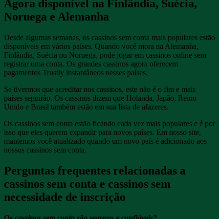
Agora disponível na Finlândia, Suécia,
Noruega e Alemanha
Desde algumas semanas, os cassinos sem conta mais populares estão
disponíveis em vários países. Quando você mora na Alemanha,
Finlândia, Suécia ou Noruega, pode jogar em cassinos online sem
registrar uma conta. Os grandes cassinos agora oferecem
pagamentos Trustly instantâneos nesses países.
Se tivermos que acreditar nos cassinos, este não é o fim e mais
países seguirão. Os cassinos dizem que Holanda, Japão, Reino
Unido e Brasil também estão em sua lista de afazeres.
Os cassinos sem conta estão ficando cada vez mais populares e é por
isso que eles querem expandir para novos países. Em nosso site,
mantemos você atualizado quando um novo país é adicionado aos
nossos cassinos sem conta.
Perguntas frequentes relacionadas a
cassinos sem conta e cassinos sem
necessidade de inscrição
Os cassinos sem conta são seguros e confiáveis?