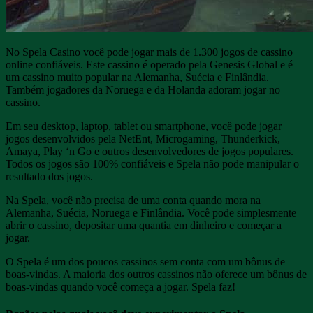
No Spela Casino você pode jogar mais de 1.300 jogos de cassino
online confiáveis. Este cassino é operado pela Genesis Global e é
um cassino muito popular na Alemanha, Suécia e Finlândia.
Também jogadores da Noruega e da Holanda adoram jogar no
cassino.
Em seu desktop, laptop, tablet ou smartphone, você pode jogar
jogos desenvolvidos pela NetEnt, Microgaming, Thunderkick,
Amaya, Play ‘n Go e outros desenvolvedores de jogos populares.
Todos os jogos são 100% confiáveis ​​e Spela não pode manipular o
resultado dos jogos.
Na Spela, você não precisa de uma conta quando mora na
Alemanha, Suécia, Noruega e Finlândia. Você pode simplesmente
abrir o cassino, depositar uma quantia em dinheiro e começar a
jogar.
O Spela é um dos poucos cassinos sem conta com um bônus de
boas-vindas. A maioria dos outros cassinos não oferece um bônus de
boas-vindas quando você começa a jogar. Spela faz!