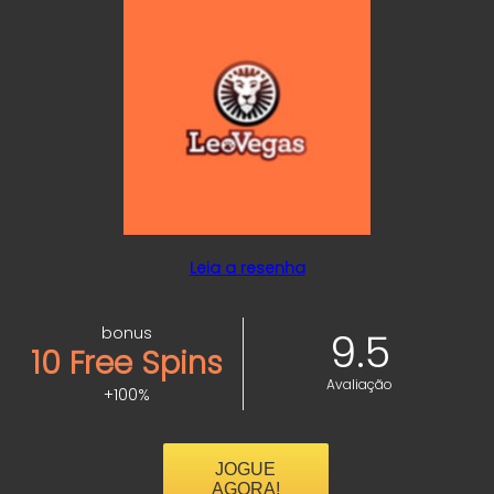
Leia a resenha
bonus
9.5
10 Free Spins
Avaliação
+100%
JOGUE
AGORA!