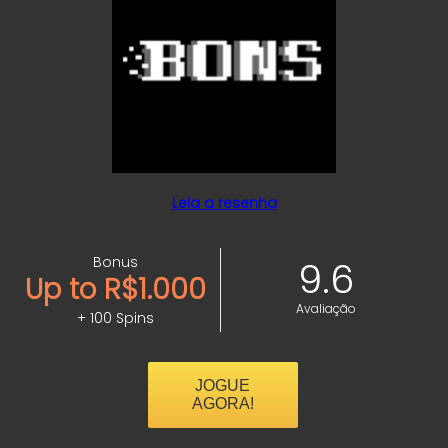
Leia a resenha
Bonus
9.6
Up to R$1.000
Avaliação
+ 100 Spins
JOGUE
AGORA!