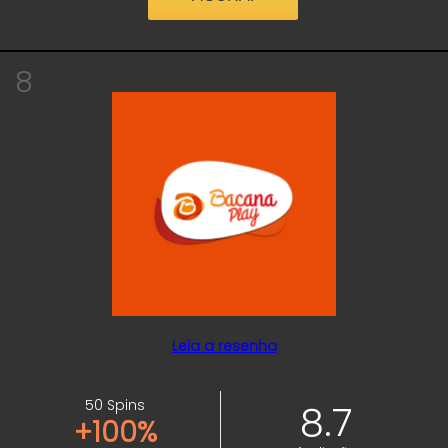
8
Leia a resenha
50 Spins
8.7
+100%