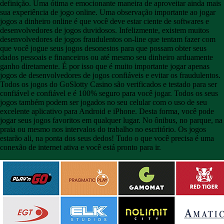
definição. Uma ótima e emocionante maneira de aproveitar ainda mais
sua experiência de jogo online. Uma observação importante ao jogar
jogos a dinheiro online é que você deve estar ciente de softwares e
desenvolvedores de jogos duvidosos. Infelizmente, existem muitos
desenvolvedores de jogos fraudulentos on-line que tentam fazer com
que você jogue seus jogos desonestos para que possam obter seus
dados pessoais e financeiros ou até mesmo seu dinheiro arduamente
ganho diretamente. É por isso que é muito importante jogar apenas
jogos de desenvolvedores de jogos confiáveis ​​e evitar os fraudulentos.
Todos os jogos do GoSlotty Casino são verificados e testado para ser
confiável e confiável e é 100% seguro para você jogar. Todos os seus
jogos também podem ser jogados no seu celular com o uso de seu
excelente aplicativo para Android e iPhone. Desta forma, você pode
jogar seus jogos favoritos em qualquer lugar. No ônibus, no parque, na
praia ou mesmo nos intervalos do trabalho no escritório. Os jogos
estarão ali, na ponta dos seus dedos! Tudo o que você precisa é uma
conexão de internet ativa e você está pronto para ir.