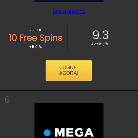
Leia a resenha
bonus
9.3
10 Free Spins
Avaliação
+100%
JOGUE
AGORA!
6