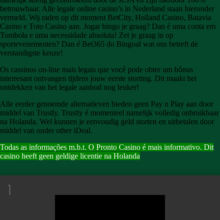
betrouwbaar. Alle legale online casino’s in Nederland staan ​​hieronder
vermeld. Wij raden op dit moment BetCity, Holland Casino, Batavia
Casino e Toto Casino aan. Jogar bingo je graag? Dan é uma conta em
Tombola e uma necessidade absoluta! Zet je graag in op
sportevenementen? Dan é Bet365 do Bingoal wat ons betreft de
verstandigste keuze!
Os cassinos on-line mais legais que você pode obter um bônus
interresant ontvangen tijdens jouw eerste storting. Dit maakt het
ontdekken van het legale aanbod nog leuker!
Alle eerder genoemde alternatieven bieden geen Pay n Play aan door
middel van Trustly. Trustly é momenteel namelijk volledig onbruikbaar
na Holanda. Wel kunnen je eenvoudig geld storten en uitbetalen door
middel van onder other iDeal.
Todas as informações m.b.t. O Pronto Casino é mais informativo. Dit
casino heeft geen geldige licentie na Holanda
1