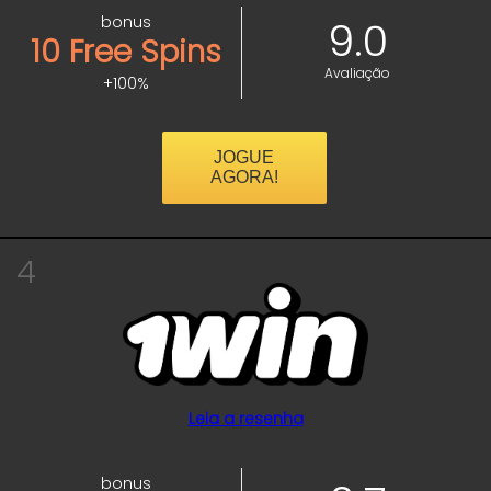
bonus
9.0
10 Free Spins
Avaliação
+100%
JOGUE
AGORA!
4
Leia a resenha
bonus