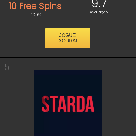
9.7
10 Free Spins
Avaliação
+100%
JOGUE
AGORA!
5