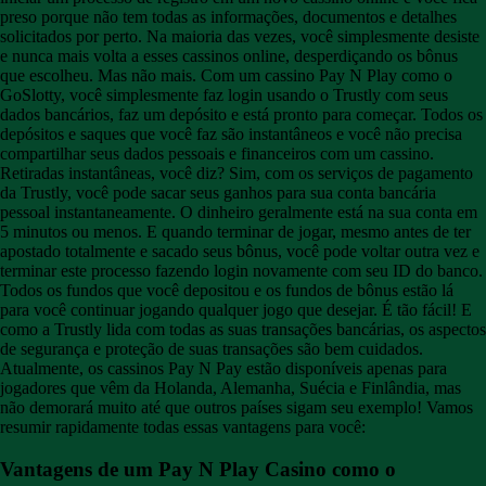
preso porque não tem todas as informações, documentos e detalhes
solicitados por perto. Na maioria das vezes, você simplesmente desiste
e nunca mais volta a esses cassinos online, desperdiçando os bônus
que escolheu. Mas não mais. Com um cassino Pay N Play como o
GoSlotty, você simplesmente faz login usando o Trustly com seus
dados bancários, faz um depósito e está pronto para começar. Todos os
depósitos e saques que você faz são instantâneos e você não precisa
compartilhar seus dados pessoais e financeiros com um cassino.
Retiradas instantâneas, você diz? Sim, com os serviços de pagamento
da Trustly, você pode sacar seus ganhos para sua conta bancária
pessoal instantaneamente. O dinheiro geralmente está na sua conta em
5 minutos ou menos. E quando terminar de jogar, mesmo antes de ter
apostado totalmente e sacado seus bônus, você pode voltar outra vez e
terminar este processo fazendo login novamente com seu ID do banco.
Todos os fundos que você depositou e os fundos de bônus estão lá
para você continuar jogando qualquer jogo que desejar. É tão fácil! E
como a Trustly lida com todas as suas transações bancárias, os aspectos
de segurança e proteção de suas transações são bem cuidados.
Atualmente, os cassinos Pay N Pay estão disponíveis apenas para
jogadores que vêm da Holanda, Alemanha, Suécia e Finlândia, mas
não demorará muito até que outros países sigam seu exemplo! Vamos
resumir rapidamente todas essas vantagens para você:
Vantagens de um Pay N Play Casino como o