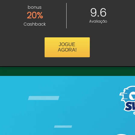
bonus
9.6
20%
Avaliação
Cashback
JOGUE
AGORA!