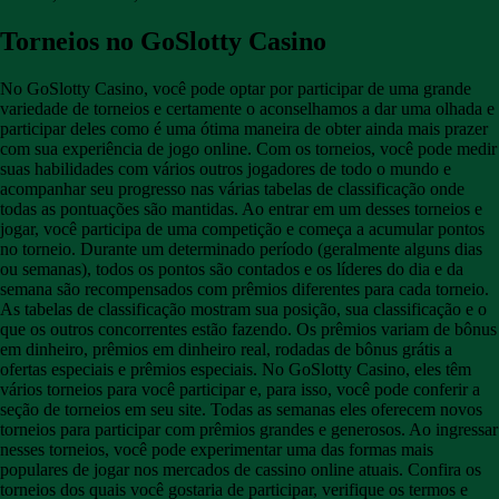
Torneios no GoSlotty Casino
No GoSlotty Casino, você pode optar por participar de uma grande
variedade de torneios e certamente o aconselhamos a dar uma olhada e
participar deles como é uma ótima maneira de obter ainda mais prazer
com sua experiência de jogo online. Com os torneios, você pode medir
suas habilidades com vários outros jogadores de todo o mundo e
acompanhar seu progresso nas várias tabelas de classificação onde
todas as pontuações são mantidas. Ao entrar em um desses torneios e
jogar, você participa de uma competição e começa a acumular pontos
no torneio. Durante um determinado período (geralmente alguns dias
ou semanas), todos os pontos são contados e os líderes do dia e da
semana são recompensados ​​com prêmios diferentes para cada torneio.
As tabelas de classificação mostram sua posição, sua classificação e o
que os outros concorrentes estão fazendo. Os prêmios variam de bônus
em dinheiro, prêmios em dinheiro real, rodadas de bônus grátis a
ofertas especiais e prêmios especiais. No GoSlotty Casino, eles têm
vários torneios para você participar e, para isso, você pode conferir a
seção de torneios em seu site. Todas as semanas eles oferecem novos
torneios para participar com prêmios grandes e generosos. Ao ingressar
nesses torneios, você pode experimentar uma das formas mais
populares de jogar nos mercados de cassino online atuais. Confira os
torneios dos quais você gostaria de participar, verifique os termos e