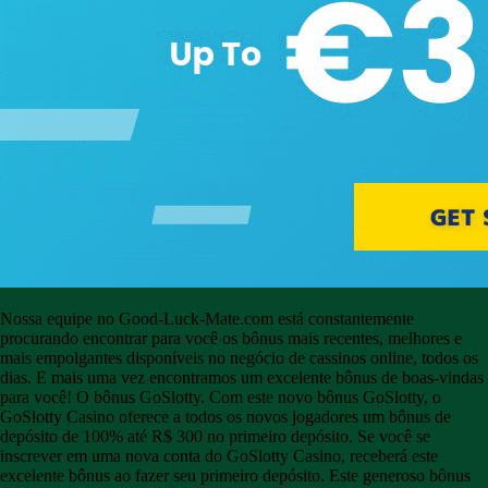
Nossa equipe no Good-Luck-Mate.com está constantemente
procurando encontrar para você os bônus mais recentes, melhores e
mais empolgantes disponíveis no negócio de cassinos online, todos os
dias. E mais uma vez encontramos um excelente bônus de boas-vindas
para você! O bônus GoSlotty. Com este novo bônus GoSlotty, o
GoSlotty Casino oferece a todos os novos jogadores um bônus de
depósito de 100% até R$ 300 no primeiro depósito. Se você se
inscrever em uma nova conta do GoSlotty Casino, receberá este
excelente bônus ao fazer seu primeiro depósito. Este generoso bônus