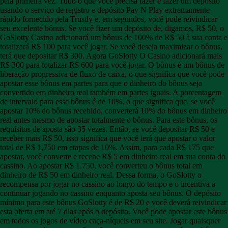
pela primeira vez. Tudo o que você precisa fazer é fazer um depósito
usando o serviço de registro e depósito Pay N Play extremamente
rápido fornecido pela Trustly e, em segundos, você pode reivindicar
seu excelente bônus. Se você fizer um depósito de, digamos, R$ 50, o
GoSlotty Casino adicionará um bônus de 100% de R$ 50 à sua conta e
totalizará R$ 100 para você jogar. Se você deseja maximizar o bônus,
terá que depositar R$ 300. Agora GoSlotty O Casino adicionará mais
R$ 300 para totalizar R$ 600 para você jogar. O bônus é um bônus de
liberação progressiva de fluxo de caixa, o que significa que você pode
apostar esse bônus em partes para que o dinheiro do bônus seja
convertido em dinheiro real também em partes iguais. A porcentagem
de intervalo para esse bônus é de 10%, o que significa que, se você
apostar 10% do bônus recebido, converterá 10% do bônus em dinheiro
real antes mesmo de apostar totalmente o bônus. Para este bônus, os
requisitos de aposta são 35 vezes. Então, se você depositar R$ 50 e
receber mais R$ 50, isso significa que você terá que apostar o valor
total de R$ 1,750 em etapas de 10%. Assim, para cada R$ 175 que
apostar, você converte e recebe R$ 5 em dinheiro real em sua conta do
cassino. Ao apostar R$ 1.750, você converteu o bônus total em
dinheiro de R$ 50 em dinheiro real. Dessa forma, o GoSlotty o
recompensa por jogar no cassino ao longo do tempo e o incentiva a
continuar jogando no cassino enquanto aposta seu bônus. O depósito
mínimo para este bônus GoSlotty é de R$ 20 e você deverá reivindicar
esta oferta em até 7 dias após o depósito. Você pode apostar este bônus
em todos os jogos de vídeo caça-níqueis em seu site. Jogar quaisquer