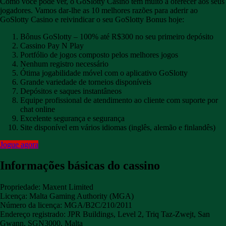
Como você pode ver, o GoSlotty Casino tem muito a oferecer aos seus
jogadores. Vamos dar-lhe as 10 melhores razões para aderir ao
GoSlotty Casino e reivindicar o seu GoSlotty Bonus hoje:
Bônus GoSlotty – 100% até R$300 no seu primeiro depósito
Cassino Pay N Play
Portfólio de jogos composto pelos melhores jogos
Nenhum registro necessário
Ótima jogabilidade móvel com o aplicativo GoSlotty
Grande variedade de torneios disponíveis
Depósitos e saques instantâneos
Equipe profissional de atendimento ao cliente com suporte por
chat online
Excelente segurança e segurança
Site disponível em vários idiomas (inglês, alemão e finlandês)
Jogue agora
Informações básicas do cassino
Propriedade: Maxent Limited
Licença: Malta Gaming Authority (MGA)
Número da licença: MGA/B2C/210/2011
Endereço registrado: JPR Buildings, Level 2, Triq Taz-Zwejt, San
Gwann, SGN3000, Malta