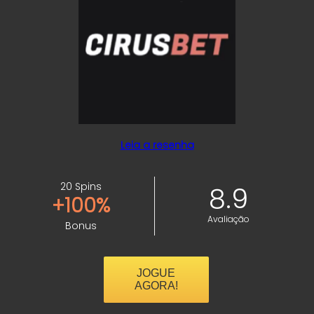
Leia a resenha
20 Spins
8.9
+100%
Avaliação
Bonus
JOGUE
AGORA!