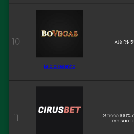
10
Até R$ 
Leia a resenha
11
Ganhe 100% 
em sua c