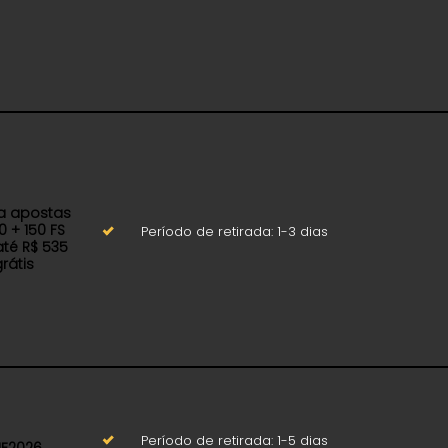
ra apostas
0 + 150 FS
Período de retirada: 1-3 dias
té R$ 535
rátis
Período de retirada: 1-5 dias