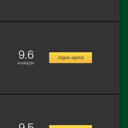
9.6
Jogue agora!
Avaliação
9.5