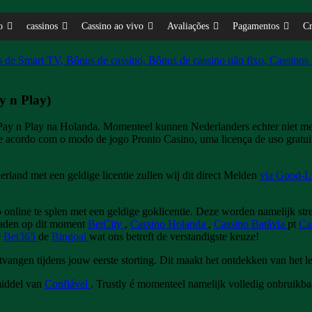
o
cassinos
Cassino ao vivo
Avaliações
Pagamentos
Cr
s de Smart TV,
Bônus de cassino,
Bônus de cassino não fixo,
Cassinos
y n Play)
Pay n Play na Holanda. Momenteel kunnen Nederlanders echter niet mee
e acordo com o modo de jogo Pronto Casino, uma licença de uso gratuit
land met een geldige licentie zullen wij dit direct Melden
via Good-
o online te splen met een geldige goklicentie. Deze worden namelijk s
 raden op dit moment
BetCity
,
Cassino Holanda
,
Cassino Batávia
pt
Ca
é
Bet365
de
Bingoal
wat ons betreft de verstandigste keuze!
tvangen tijdens jouw eerste storting. Dit maakt het ontdekken van het 
middel van
Confiável
. Trustly é momenteel namelijk volledig onbruikba