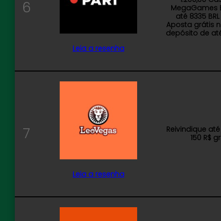
6
MegaGames B
até 8335 BRL 
Aposta grátis n
depósito de até
Leia a resenha
7
Reivindique até
150 R$ gr
Leia a resenha