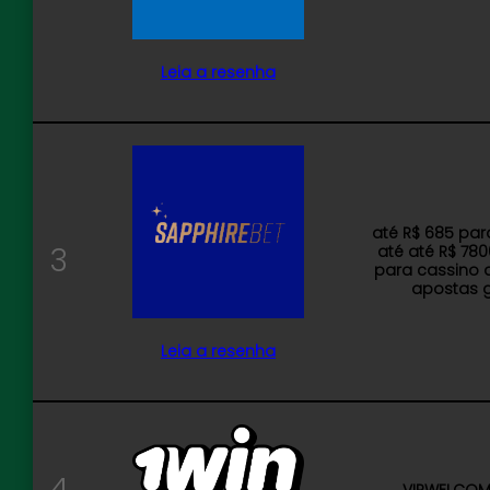
Leia a resenha
até R$ 685 pa
3
até até R$ 780
para cassino a
apostas g
Leia a resenha
4