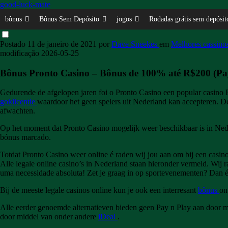
good-luck-mate
bônus
Bônus Sem Depósito
jogos
Rodadas grátis sem depósit
Postado
11 de janeiro de 2021
por
Dave Sneekes
em
Melhores cassino
modificação
2026-05-25
Bônus Pronto Casino – Bônus de 100% até R$200 (Pa
Gedurende de afgelopen jaren foi o Pronto Casino een popular casino 
goklicentie
waardoor het geen spelers uit Nederland kan accepteren. D
afwachten.
Op het moment dat Pronto Casino mogelijk weer beschikbaar is in Neder
bónus marcado.
Totdat Pronto Casino weer online é raden wij jou aan om bij een casin
Alle legale online casino’s in Nederland staan ​​hieronder vermeld. Wij
uma necessidade absoluta! Zet je graag in op sportevenementen? Dan 
Bij de meeste legale casinos online kun je ook een interresant
bônus
on
Alle eerder genoemde alternatieven bieden geen Pay n Play aan door 
door middel van onder andere
iDeal
.