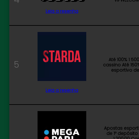
VIPWELCOM
Leia a resenha
Até 100% 1 50
5
cassino Até 15
esportivo de
Leia a resenha
Apostas esport
de 1º depósito
1.200,00 Ca