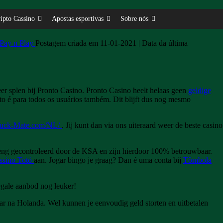
ipto Cassino
Apostas esportivas
Sobre nós
 Pay n Play
Postagem criada em
11-01-2021
| Data da última
r splen bij Pronto Casino. Pronto Casino heelt helaas geen
geldige
o é para todos os usuários também. Dit blijft dus nog mesmo
Luck-Mate.com/NL/
. Jij kunt dan via ons uiteraard weer de beste casino
treng gecontroleerd door de KSA en zijn hierdoor 100% betrouwbaar.
ssino Totó
aan. Jogar bingo je graag? Dan é uma conta bij
Tômbola
legale aanbod nog leuker!
ar na Holanda. Wel kunnen je eenvoudig geld storten en uitbetalen