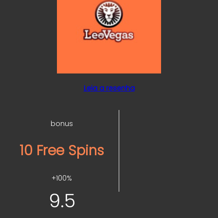
Leia a resenha
bonus
10 Free Spins
+100%
9.5