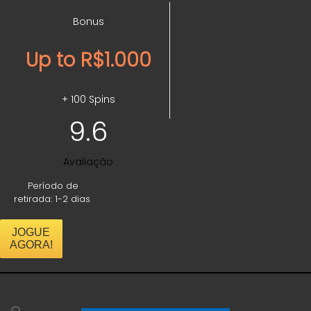
Bonus
Up to R$1.000
+ 100 Spins
9.6
Avaliação
Período de
retirada: 1-2 dias
JOGUE
AGORA!