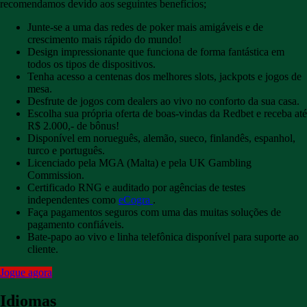
recomendamos devido aos seguintes benefícios;
Junte-se a uma das redes de poker mais amigáveis ​​e de
crescimento mais rápido do mundo!
Design impressionante que funciona de forma fantástica em
todos os tipos de dispositivos.
Tenha acesso a centenas dos melhores slots, jackpots e jogos de
mesa.
Desfrute de jogos com dealers ao vivo no conforto da sua casa.
Escolha sua própria oferta de boas-vindas da Redbet e receba até
R$ 2.000,- de bônus!
Disponível em norueguês, alemão, sueco, finlandês, espanhol,
turco e português.
Licenciado pela MGA (Malta) e pela UK Gambling
Commission.
Certificado RNG e auditado por agências de testes
independentes como
eCogra
.
Faça pagamentos seguros com uma das muitas soluções de
pagamento confiáveis.
Bate-papo ao vivo e linha telefônica disponível para suporte ao
cliente.
Jogue agora
Idiomas