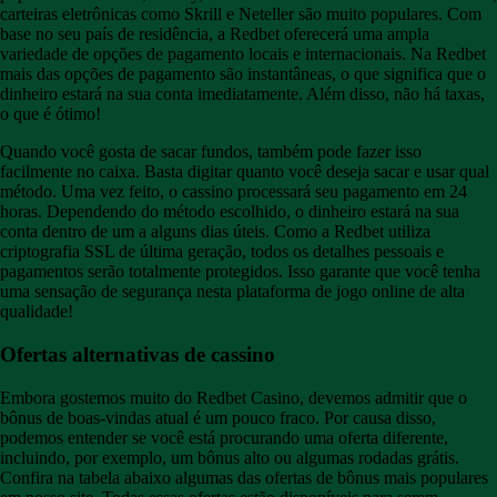
carteiras eletrônicas como Skrill e Neteller são muito populares. Com
base no seu país de residência, a Redbet oferecerá uma ampla
variedade de opções de pagamento locais e internacionais. Na Redbet
mais das opções de pagamento são instantâneas, o que significa que o
dinheiro estará na sua conta imediatamente. Além disso, não há taxas,
o que é ótimo!
Quando você gosta de sacar fundos, também pode fazer isso
facilmente no caixa. Basta digitar quanto você deseja sacar e usar qual
método. Uma vez feito, o cassino processará seu pagamento em 24
horas. Dependendo do método escolhido, o dinheiro estará na sua
conta dentro de um a alguns dias úteis. Como a Redbet utiliza
criptografia SSL de última geração, todos os detalhes pessoais e
pagamentos serão totalmente protegidos. Isso garante que você tenha
uma sensação de segurança nesta plataforma de jogo online de alta
qualidade!
Ofertas alternativas de cassino
Embora gostemos muito do Redbet Casino, devemos admitir que o
bônus de boas-vindas atual é um pouco fraco. Por causa disso,
podemos entender se você está procurando uma oferta diferente,
incluindo, por exemplo, um bônus alto ou algumas rodadas grátis.
Confira na tabela abaixo algumas das ofertas de bônus mais populares