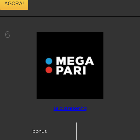
AGORA!
6
Leia a resenha
bonus