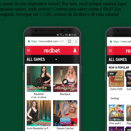
a partir do seu dispositivo móvel. Por isso, você sempre poderá jogar,
quando quiser, onde estiver! Curioso para saber como é fácil? Em
seguida, navegue até o URL normal da Redbet e dê uma olhada!