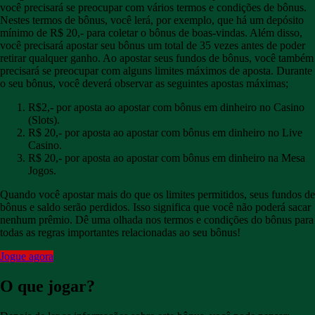
você precisará se preocupar com vários termos e condições de bônus.
Nestes termos de bônus, você lerá, por exemplo, que há um depósito
mínimo de R$ 20,- para coletar o bônus de boas-vindas. Além disso,
você precisará apostar seu bônus um total de 35 vezes antes de poder
retirar qualquer ganho. Ao apostar seus fundos de bônus, você também
precisará se preocupar com alguns limites máximos de aposta. Durante
o seu bônus, você deverá observar as seguintes apostas máximas;
R$2,- por aposta ao apostar com bônus em dinheiro no Casino
(Slots).
R$ 20,- por aposta ao apostar com bônus em dinheiro no Live
Casino.
R$ 20,- por aposta ao apostar com bônus em dinheiro na Mesa
Jogos.
Quando você apostar mais do que os limites permitidos, seus fundos de
bônus e saldo serão perdidos. Isso significa que você não poderá sacar
nenhum prêmio. Dê uma olhada nos termos e condições do bônus para
todas as regras importantes relacionadas ao seu bônus!
Jogue agora
O que jogar?