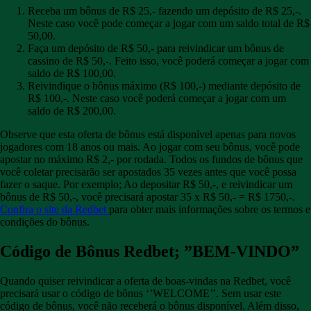
Receba um bônus de R$ 25,- fazendo um depósito de R$ 25,-.
Neste caso você pode começar a jogar com um saldo total de R$
50,00.
Faça um depósito de R$ 50,- para reivindicar um bônus de
cassino de R$ 50,-. Feito isso, você poderá começar a jogar com
saldo de R$ 100,00.
Reivindique o bônus máximo (R$ 100,-) mediante depósito de
R$ 100,-. Neste caso você poderá começar a jogar com um
saldo de R$ 200,00.
Observe que esta oferta de bônus está disponível apenas para novos
jogadores com 18 anos ou mais. Ao jogar com seu bônus, você pode
apostar no máximo R$ 2,- por rodada. Todos os fundos de bônus que
você coletar precisarão ser apostados 35 vezes antes que você possa
fazer o saque. Por exemplo; Ao depositar R$ 50,-, e reivindicar um
bônus de R$ 50,-, você precisará apostar 35 x R$ 50,- = R$ 1750,-.
Confira o site da Redbet
para obter mais informações sobre os termos e
condições do bônus.
Código de Bônus Redbet; ”BEM-VINDO”
Quando quiser reivindicar a oferta de boas-vindas na Redbet, você
precisará usar o código de bônus ‘’WELCOME’’. Sem usar este
código de bônus, você não receberá o bônus disponível. Além disso,