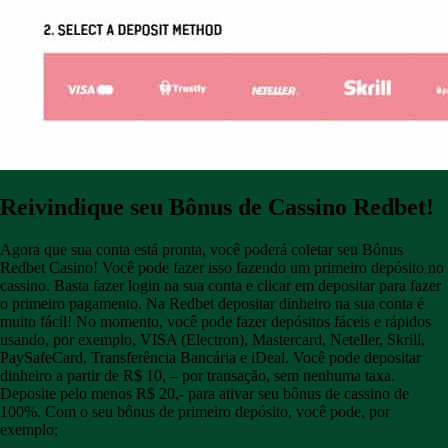
Reivindique seu Bônus de Cassino Redbet!
Agora que sua conta está pronta, você poderá coletar seu Bônus
Redbet Casino! Você pode fazer isso fazendo um primeiro depósito no
cassino. Basta fazer login na sua conta e clicar em depositar para fazer
o primeiro pagamento. Na Redbet depositar dinheiro na sua conta é
muito fácil! No momento, você pode fazer depósitos fáceis e rápidos
usando, por exemplo, VISA (Electron), Mastercard, Neteller, Skrill,
PaySafeCard, Transferência Bancária e iDeal. Você pode depositar
dinheiro a partir de R$ 10, – por transação, sem nenhuma taxa.
Deposite pelo menos R$ 20,- para ativar seu bônus de cassino de
100%. Com o seu bônus de primeiro depósito, você pode, por
exemplo;