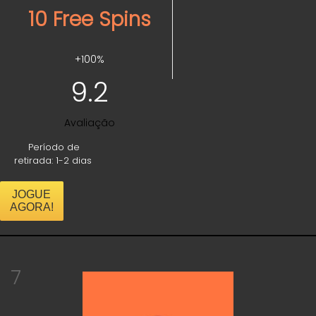
10 Free Spins
+100%
9.2
Avaliação
Período de
retirada: 1-2 dias
JOGUE
AGORA!
7