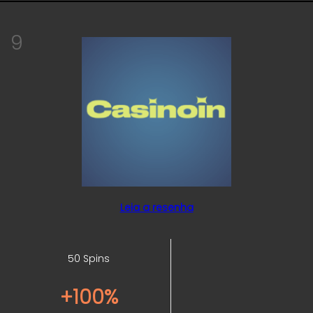
9
Leia a resenha
50 Spins
+100%