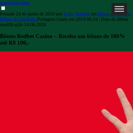
good-luck-mate
Postado
24 de junho de 2019
por
Koen Verkerk
em
Bônus de cassino,
Bônus de Depósito
Postagem criada em
2019-06-24
| Data da última
modificação
14-06-2026
Bônus Redbet Casino – Receba um bônus de 100%
até R$ 100,-