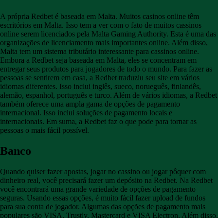
A própria Redbet é baseada em Malta. Muitos casinos online têm
escritórios em Malta. Isso tem a ver com o fato de muitos cassinos
online serem licenciados pela Malta Gaming Authority. Esta é uma das
organizações de licenciamento mais importantes online. Além disso,
Malta tem um sistema tributário interessante para cassinos online.
Embora a Redbet seja baseada em Malta, eles se concentram em
entregar seus produtos para jogadores de todo o mundo. Para fazer as
pessoas se sentirem em casa, a Redbet traduziu seu site em vários
idiomas diferentes. Isso inclui inglês, sueco, norueguês, finlandês,
alemão, espanhol, português e turco. Além de vários idiomas, a Redbet
também oferece uma ampla gama de opções de pagamento
internacional. Isso inclui soluções de pagamento locais e
internacionais. Em suma, a Redbet faz o que pode para tornar as
pessoas o mais fácil possível.
Banco
Quando quiser fazer apostas, jogar no cassino ou jogar pôquer com
dinheiro real, você precisará fazer um depósito na Redbet. Na Redbet
você encontrará uma grande variedade de opções de pagamento
seguras. Usando essas opções, é muito fácil fazer upload de fundos
para sua conta de jogador. Algumas das opções de pagamento mais
populares são VISA, Trustly, Mastercard e VISA Electron. Além disso,