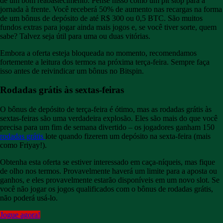
de um bom reabastecimento. Pense nisso como um pit stop para a
jornada à frente. Você receberá 50% de aumento nas recargas na forma
de um bônus de depósito de até R$ 300 ou 0,5 BTC. São muitos
fundos extras para jogar ainda mais jogos e, se você tiver sorte, quem
sabe? Talvez seja útil para uma ou duas vitórias.
Embora a oferta esteja bloqueada no momento, recomendamos
fortemente a leitura dos termos na próxima terça-feira. Sempre faça
isso antes de reivindicar um bônus no Bitspin.
Rodadas grátis às sextas-feiras
O bônus de depósito de terça-feira é ótimo, mas as rodadas grátis às
sextas-feiras são uma verdadeira explosão. Eles são mais do que você
precisa para um fim de semana divertido – os jogadores ganham 150
rodadas grátis
lote quando fizerem um depósito na sexta-feira (mais
como Friyay!).
Obtenha esta oferta se estiver interessado em caça-níqueis, mas fique
de olho nos termos. Provavelmente haverá um limite para a aposta ou
ganhos, e eles provavelmente estarão disponíveis em um novo slot. Se
você não jogar os jogos qualificados com o bônus de rodadas grátis,
não poderá usá-lo.
Jogue agora!