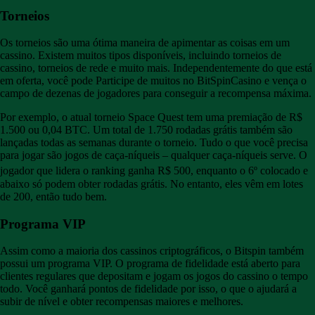
Torneios
Os torneios são uma ótima maneira de apimentar as coisas em um
cassino. Existem muitos tipos disponíveis, incluindo torneios de
cassino, torneios de rede e muito mais. Independentemente do que está
em oferta, você pode Participe de muitos no BitSpinCasino e vença o
campo de dezenas de jogadores para conseguir a recompensa máxima.
Por exemplo, o atual torneio Space Quest tem uma premiação de R$
1.500 ou 0,04 BTC. Um total de 1.750 rodadas grátis também são
lançadas todas as semanas durante o torneio. Tudo o que você precisa
para jogar são jogos de caça-níqueis – qualquer caça-níqueis serve. O
jogador que lidera o ranking ganha R$ 500, enquanto o 6º colocado
e
abaixo só podem obter rodadas grátis. No entanto, eles vêm em lotes
de 200, então tudo bem.
Programa VIP
Assim como a maioria dos cassinos criptográficos, o Bitspin também
possui um programa VIP. O programa de fidelidade está aberto para
clientes regulares que depositam e jogam os jogos do cassino o tempo
todo. Você ganhará pontos de fidelidade por isso, o que o ajudará a
subir de nível e obter recompensas maiores e melhores.