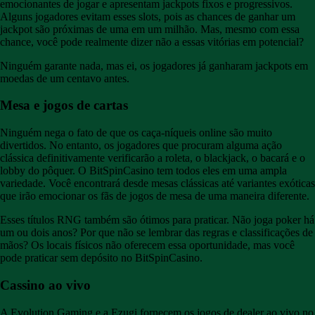
emocionantes de jogar e apresentam jackpots fixos e progressivos.
Alguns jogadores evitam esses slots, pois as chances de ganhar um
jackpot são próximas de uma em um milhão. Mas, mesmo com essa
chance, você pode realmente dizer não a essas vitórias em potencial?
Ninguém garante nada, mas ei, os jogadores já ganharam jackpots em
moedas de um centavo antes.
Mesa e jogos de cartas
Ninguém nega o fato de que os caça-níqueis online são muito
divertidos. No entanto, os jogadores que procuram alguma ação
clássica definitivamente verificarão a roleta, o blackjack, o bacará e o
lobby do pôquer. O BitSpinCasino tem todos eles em uma ampla
variedade. Você encontrará desde mesas clássicas até variantes exóticas
que irão emocionar os fãs de jogos de mesa de uma maneira diferente.
Esses títulos RNG também são ótimos para praticar. Não joga poker há
um ou dois anos? Por que não se lembrar das regras e classificações de
mãos? Os locais físicos não oferecem essa oportunidade, mas você
pode praticar sem depósito no BitSpinCasino.
Cassino ao vivo
A Evolution Gaming e a Ezugi fornecem os jogos de dealer ao vivo no