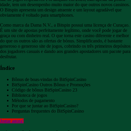
idade, tem um desempenho muito maior do que outros novos cassinos.
O Bitspin apresenta um design atraente e um layout agradável que
obviamente é voltado para smartphones.
Como marca da Dama N.V., a Bitspin possui uma licença de Curaçao.
É um site de apostas perfeitamente legítimo, onde você pode jogar de
graça ou com dinheiro real. O que torna este casino diferente e melhor
do que os outros são as ofertas de bónus. Simplificando, é bastante
generoso o generoso site de jogos, cobrindo os três primeiros depósitos
dos jogadores casuais e dando aos grandes apostadores um pacote para
desfrutar.
Índice
Bônus de boas-vindas do BitSpinCasino
BitSpinCasino Outros Bônus e Promoções
Código de bônus BitSpinCasino 23
Biblioteca de jogos
Métodos de pagamento
Por que se juntar ao BitSpinCasino?
Perguntas frequentes do BitSpinCasino
Jogue agora!