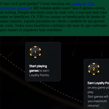
O que você pode ganhar? Como funciona um
regular de 15%
reembolso semanal
e 300 rodadas grátis soam? Isso é apenas a ponta
do iceberg. Bitspin tem muito mais de onde veio, e isso sem nem falar
sobre os benefícios. Os VIPs no cassino se beneficiarão de limites de
saque maiores, suporte prioritário ao cliente e também de um gerente
de conta. Todos esses benefícios e prêmios são mais do que suficientes
para manter os jogadores leais entretidos.