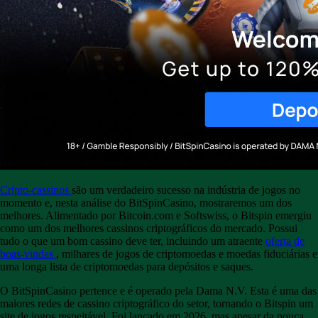
Cripto-cassinos
são um verdadeiro sucesso na indústria de jogos no
momento e, nesta análise do BitSpinCasino, mostraremos um dos
melhores. Alimentado por Bitcoin.com e Softswiss, o Bitspin emergiu
como um dos melhores cassinos criptográficos do mercado. Possui
tudo o que um bom cassino deve ter, incluindo um atraente
oferta de
boas-vindas
, milhares de jogos de criptomoedas e moedas fiduciárias e
uma longa lista de criptomoedas para depósitos e saques.
O BitSpinCasino pertence e é operado pela Dama N.V. Esta é uma das
maiores redes de cassino criptográfico do setor, tornando o Bitspin um
site de jogos respeitável. Foi lançado em 2026, mas apesar da pouca