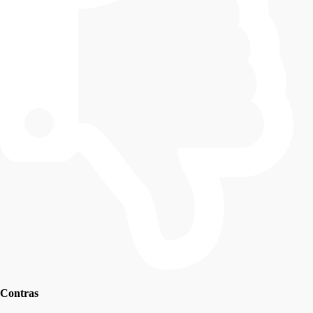
Contras