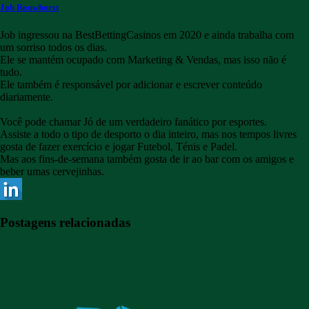
Job Rouwhorst
Job ingressou na BestBettingCasinos em 2020 e ainda trabalha com
um sorriso todos os dias.
Ele se mantém ocupado com Marketing & Vendas, mas isso não é
tudo.
Ele também é responsável por adicionar e escrever conteúdo
diariamente.
Você pode chamar Jó de um verdadeiro fanático por esportes.
Assiste a todo o tipo de desporto o dia inteiro, mas nos tempos livres
gosta de fazer exercício e jogar Futebol, Ténis e Padel.
Mas aos fins-de-semana também gosta de ir ao bar com os amigos e
beber umas cervejinhas.
Postagens relacionadas