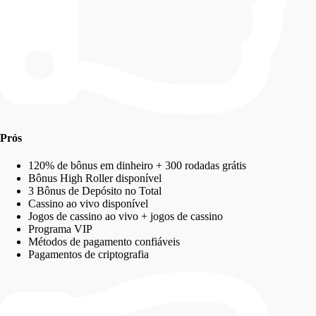
Prós
120% de bônus em dinheiro + 300 rodadas grátis
Bônus High Roller disponível
3 Bônus de Depósito no Total
Cassino ao vivo disponível
Jogos de cassino ao vivo + jogos de cassino
Programa VIP
Métodos de pagamento confiáveis ​​
Pagamentos de criptografia