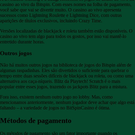
cassino ao vivo da Bitspin. Com esses nomes na folha de pagamento,
você sabe que vai se divertir muito. O cassino ao vivo apresenta
sucessos como Lightning Roulette e Lightning Dice, com outras
aparições de títulos exclusivos, incluindo Crazy Time.
Versões localizadas de blackjack e roleta também estão disponíveis. O
casino ao vivo tem algo para todos os gostos, por isso vai mantê-lo
entretido durante horas.
Outros jogos
Não há muitos outros jogos na biblioteca de jogos do Bitspin além de
algumas raspadinhas. Eles são divertidos o suficiente para quebrar o
tempo entre duas sessões difíceis de blackjack ou roleta, ou como uma
alternativa aos caça-níqueis. Blitz da Playtech! Scratch é o mais
popular entre esses jogos, trazendo os jackpots Blitz para a mistura.
Fora isso, existem nenhum outro jogo no lobby. Mas, como
mencionamos anteriormente, nenhum jogador deve achar que algo está
faltando – a variedade de jogos no BitSpinCasino é ótima.
Métodos de pagamento
Os métodos de pagamento são um fator importante quando os