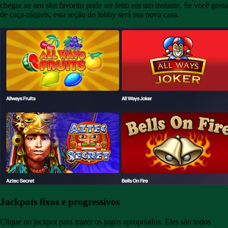
chegar ao seu slot favorito pode ser feito em um instante. Se você gosta
de caça-níqueis, esta seção do lobby será sua nova casa.
Jackpots fixos e progressivos
Clique no jackpot para trazer os jogos apropriados. Eles são todos