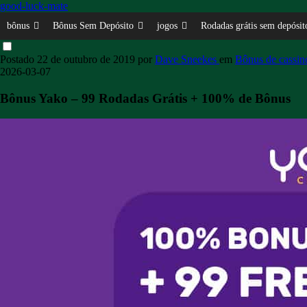
good-luck-mate
bônus
Bônus Sem Depósito
jogos
Rodadas grátis sem depósit
Postado
22 de outubro de 2019
por
Dave Sneekes
em
Bônus de cassin
2026-03-07
Bônus Yako – 99 Rodadas Grátis + 100% de Bônus