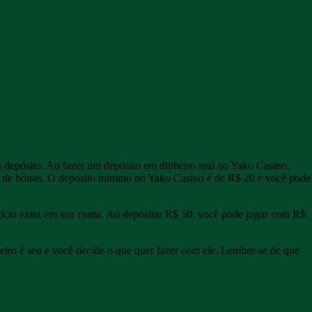
u depósito. Ao fazer um depósito em dinheiro real no Yako Casino,
ro de bônus. O depósito mínimo no Yako Casino é de R$ 20 e você pode
tício extra em sua conta. Ao depositar R$ 50, você pode jogar com R$
eiro é seu e você decide o que quer fazer com ele. Lembre-se de que