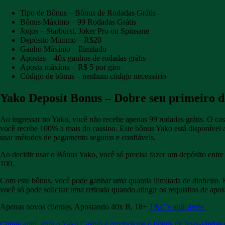
Tipo de Bônus – Bônus de Rodadas Grátis
Bônus Máximo – 99 Rodadas Grátis
Jogos – Starburst, Joker Pro ou Spinsane
Depósito Mínimo – R$20
Ganho Máximo – Ilimitado
Apostas – 40x ganhos de rodadas grátis
Aposta máxima – R$ 5 por giro
Código de bônus – nenhum código necessário
Yako Deposit Bonus – Dobre seu primeiro d
Ao ingressar no Yako, você não recebe apenas 99 rodadas grátis. O cas
você recebe 100% a mais do cassino. Este bônus Yako está disponível
usar métodos de pagamento seguros e confiáveis.
Ao decidir usar o Bônus Yako, você só precisa fazer um depósito entr
100.
Com este bônus, você pode ganhar uma quantia ilimitada de dinheiro. E
você só pode solicitar uma retirada quando atingir os requisitos de apos
Apenas novos clientes, Apostando 40x B, 18+
T&C’s aplicáveis ​​
Clique aqui, abra o Yako Casino e reivindique o bônus de boas-vindas