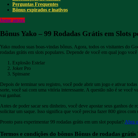
Perguntas Frequentes
Bônus expirados e inativos
Jogue agora!
Bônus Yako – 99 Rodadas Grátis em Slots p
Yako mudou suas boas-vindas bônus. Agora, todos os visitantes do Goo
rodadas grátis em slots populares. Depende de você em qual jogo você v
Explosão Estelar
Joker Pro
Spinsane
Depois de terminar seu registro, você pode abrir um jogo e ativar tod
sorte, você sai com uma vitória interessante. A questão não é se você
vai ganhar.
Antes de poder sacar seu dinheiro, você deve apostar seus ganhos de 
solicitar um saque. Isso significa que você precisa fazer 800 giros com
Pronto para experimentar 99 rodadas grátis em um slot popular?
Abra o
Termos e condições do bônus Bônus de rodadas grátis