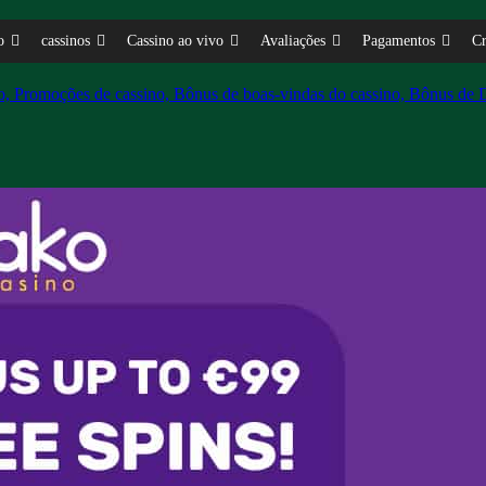
o
cassinos
Cassino ao vivo
Avaliações
Pagamentos
Cr
o,
Promoções de cassino,
Bônus de boas-vindas do cassino,
Bônus de 