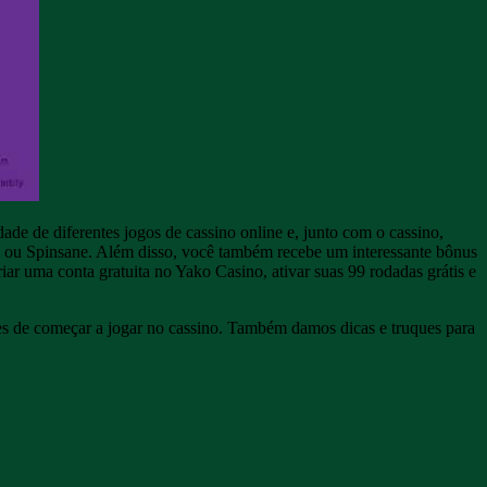
de de diferentes jogos de cassino online e, junto com o cassino,
Pro ou Spinsane. Além disso, você também recebe um interessante bônus
iar uma conta gratuita no Yako Casino, ativar suas 99 rodadas grátis e
tes de começar a jogar no cassino. Também damos dicas e truques para