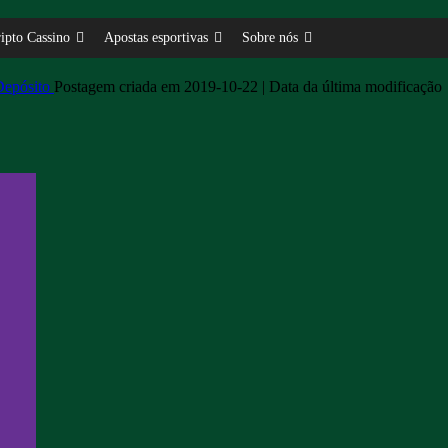
ipto Cassino
Apostas esportivas
Sobre nós
Depósito
Postagem criada em
2019-10-22
| Data da última modificação