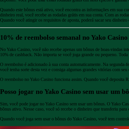
Quando este bônus está ativo, você encontra as informações em sua con
dinheiro real, você recebe as rodadas grátis em sua conta. Com as rodad
Quando você atingir os requisitos de aposta, poderá sacar seu dinheiro
10% de reembolso semanal no Yako Casino
No Yako Casino, você não recebe apenas um bônus de boas-vindas inte
10% de cashback. Não importa se você joga grande ou pequeno. Toda se
O reembolso é adicionado à sua conta automaticamente. Na segunda-feir
você tenha sorte desta vez e consiga algumas grandes vitórias com seu 
O reembolso no Yako Casino funciona assim. Quando você deposita R$ 1
Posso jogar no Yako Casino sem usar um b
Sim, você pode jogar no Yako Casino sem usar um bônus. O Yako Casin
bônus ativo. Nesse caso, você só recebe o dinheiro que transferiu para
Quando você joga sem usar o bônus do Yako Casino, você tem controle t