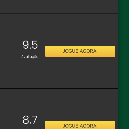
9.5
JOGUE AGORA!
Avaliação
8.7
JOGUE AGORA!