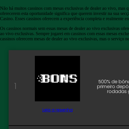
Não há muitos cassinos com mesas exclusivas de dealer ao vivo, mas q
oferecerem esta oportunidade significa que querem investir na sua se
Casino. Esses cassinos oferecem a experiência completa e realmente en
Os cassinos normais sem essas mesas de dealer ao vivo exclusivas ofe
ao vivo exclusivas. Sempre jogarei em cassinos com essas mesas exclu
cassinos oferecem mesas de dealer ao vivo exclusivas, mas o serviço n
500% de bónu
1
primeiro depó
rodadas g
Leia a resenha