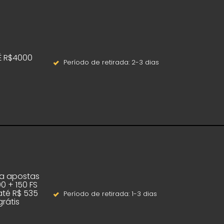
É R$4000
Período de retirada: 2-3 dias
ra apostas
0 + 150 FS
até R$ 535
Período de retirada: 1-3 dias
rátis