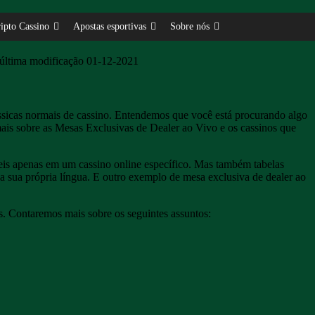
ipto Cassino
Apostas esportivas
Sobre nós
 última modificação
01-12-2021
sicas normais de cassino. Entendemos que você está procurando algo
mais sobre as Mesas Exclusivas de Dealer ao Vivo e os cassinos que
eis apenas em um cassino online específico. Mas também tabelas
a sua própria língua. E outro exemplo de mesa exclusiva de dealer ao
s. Contaremos mais sobre os seguintes assuntos: