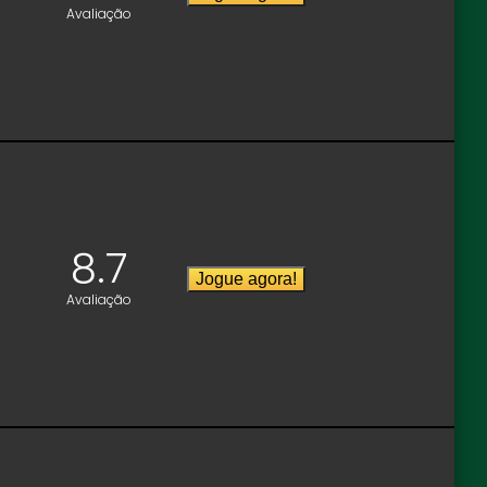
Avaliação
8.7
Jogue agora!
Avaliação