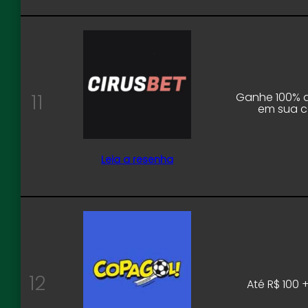
11
Ganhe 100% 
em sua c
Leia a resenha
12
Até R$ 100 