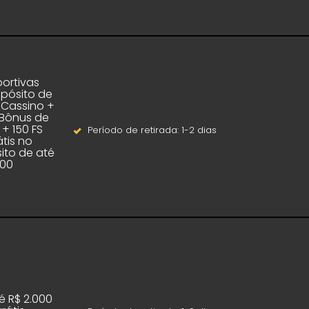
ortivas
epósito de
0 Cassino +
Bônus de
 + 150 FS
Período de retirada: 1-2 dias
tis no
ito de até
,00
é R$ 2.000