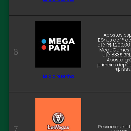
Apostas esp
Bônus de 1º d
até R$ 1.200,0
6
MegaGames 
até 8335 BRL
Aposta grá
primeiro depós
R$ 555
Leia a resenha
7
Reivindique at