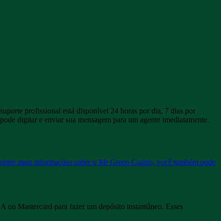
orte profissional está disponível 24 horas por dia, 7 dias por
 pode digitar e enviar sua mensagem para um agente imediatamente.
ara obter mais informações sobre o Mr Green Casino, você também pode
A ou Mastercard para fazer um depósito instantâneo. Esses