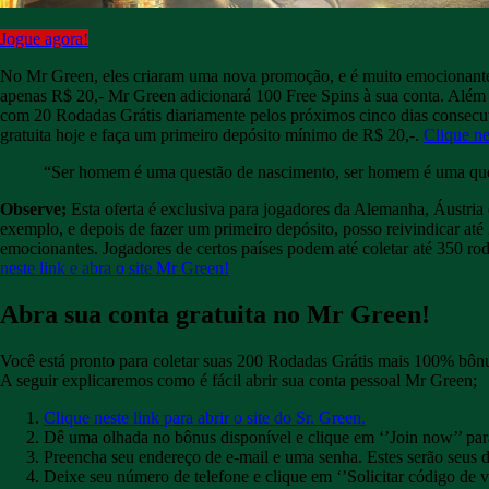
Jogue agora!
No Mr Green, eles criaram uma nova promoção, e é muito emocionante!
apenas R$ 20,- Mr Green adicionará 100 Free Spins à sua conta. Além 
com 20 Rodadas Grátis diariamente pelos próximos cinco dias consecutiv
gratuita hoje e faça um primeiro depósito mínimo de R$ 20,-.
Clique ne
“Ser homem é uma questão de nascimento, ser homem é uma ques
Observe;
Esta oferta é exclusiva para jogadores da Alemanha, Áustri
exemplo, e depois de fazer um primeiro depósito, posso reivindicar a
emocionantes. Jogadores de certos países podem até coletar até 350 rod
neste link e abra o site Mr Green!
Abra sua conta gratuita no Mr Green!
Você está pronto para coletar suas 200 Rodadas Grátis mais 100% bônus 
A seguir explicaremos como é fácil abrir sua conta pessoal Mr Green;
Clique neste link para abrir o site do Sr. Green.
Dê uma olhada no bônus disponível e clique em ‘’Join now’’ par
Preencha seu endereço de e-mail e uma senha. Estes serão seus de
Deixe seu número de telefone e clique em ‘’Solicitar código de