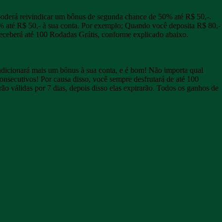
derá reivindicar um bônus de segunda chance de 50% até R$ 50,-.
% até R$ 50,- à sua conta. Por exemplo; Quando você deposita R$ 80,-
eceberá até 100 Rodadas Grátis, conforme explicado abaixo.
adicionará mais um bônus à sua conta, e é bom! Não importa qual
consecutivos! Por causa disso, você sempre desfrutará de até 100
ão válidas por 7 dias, depois disso elas expirarão. Todos os ganhos de