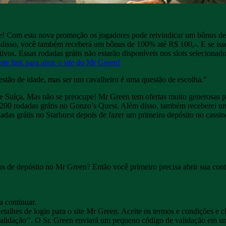
 Com esta nova promoção os jogadores pode reivindicar um bônus de 1
disso, você também receberá um bônus de 100% até R$ 100,-. E se isso 
os. Essas rodadas grátis não estarão disponíveis nos slots selecionados
ste link para abrir o site do Mr Green!
tão de idade, mas ser um cavalheiro é uma questão de escolha.”
a e Suíça. Mas não se preocupe! Mr Green tem ofertas muito generosas
té 200 rodadas grátis no Gonzo’s Quest. Além disso, também receberei 
adas grátis no Starburst depois de fazer um primeiro depósito no cassin
de depósito no Mr Green? Então você primeiro precisa abrir sua conta g
a continuar.
talhes de login para o site Mr Green. Aceite os termos e condições e c
 validação’’. O Sr. Green enviará um pequeno código de validação em u