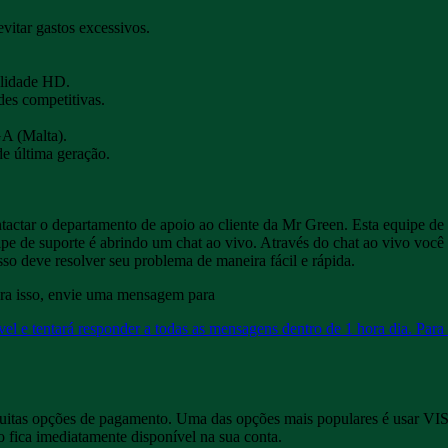
vitar gastos excessivos.
alidade HD.
des competitivas.
A (Malta).
de última geração.
tar o departamento de apoio ao cliente da Mr Green. Esta equipe de sup
pe de suporte é abrindo um chat ao vivo. Através do chat ao vivo você
so deve resolver seu problema de maneira fácil e rápida.
ara isso, envie uma mensagem para
ível e tentará responder a todas as mensagens dentro de 1 hora dia. P
muitas opções de pagamento. Uma das opções mais populares é usar VIS
 fica imediatamente disponível na sua conta.