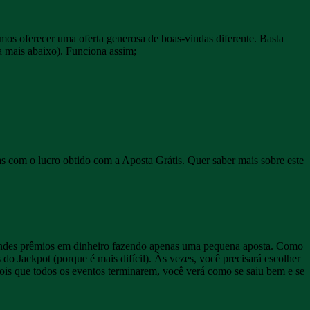
mos oferecer uma oferta generosa de boas-vindas diferente. Basta
a mais abaixo). Funciona assim;
as com o lucro obtido com a Aposta Grátis. Quer saber mais sobre este
randes prêmios em dinheiro fazendo apenas uma pequena aposta. Como
o Jackpot (porque é mais difícil). Às vezes, você precisará escolher
epois que todos os eventos terminarem, você verá como se saiu bem e se