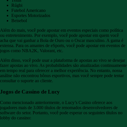
Tênis
Rúgbi
Futebol Americano
Esportes Motorizados
Beisebol
Além do mais, você pode apostar em eventos especiais como política
ou entretenimento. Por exemplo, você pode apostar em quem você
acha que vai ganhar a Bola de Ouro ou o Oscar masculino. A gama é
extensa. Para os amantes de eSports, você pode apostar em eventos de
jogos como NBA2K, Valorant, etc.
Além disso, você pode usar a plataforma de apostas ao vivo se desejar
fazer apostas ao vivo. As probabilidades são atualizadas continuamente
em tempo real para oferecer a melhor experiência. No entanto, nossa
análise não encontrou bônus esportivos, mas você sempre pode tentar
consultar o suporte ao cliente.
Jogos de Cassino de Lucy
Como mencionado anteriormente, o Lucy’s Casino oferece aos
jogadores mais de 3.000 títulos de renomados desenvolvedores de
software do setor. Portanto, você pode esperar os seguintes títulos no
lobby do cassino: