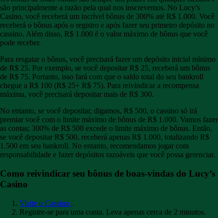
são principalmente a razão pela qual nos inscrevemos. No Lucy’s
Casino, você receberá um incrível bônus de 300% até R$ 1.000. Você
receberá o bônus após o registro e após fazer seu primeiro depósito no
cassino. Além disso, R$ 1.000 é o valor máximo de bônus que você
pode receber.
Para resgatar o bônus, você precisará fazer um depósito inicial mínimo
de R$ 25. Por exemplo, se você depositar R$ 25, receberá um bônus
de R$ 75. Portanto, isso fará com que o saldo total do seu bankroll
chegue a R$ 100 (R$ 25+ R$ 75). Para reivindicar a recompensa
máxima, você precisará depositar mais de R$ 300.
No entanto, se você depositar, digamos, R$ 500, o cassino só irá
premiar você com o limite máximo de bônus de R$ 1.000. Vamos fazer
as contas; 300% de R$ 500 excede o limite máximo de bônus. Então,
se você depositar R$ 500, receberá apenas R$ 1.000, totalizando R$
1.500 em seu bankroll. No entanto, recomendamos jogar com
responsabilidade e fazer depósitos razoáveis ​​que você possa gerenciar.
Como reivindicar seu bônus de boas-vindas do Lucy’s
Casino
Visite o Cassino
.
Registre-se para uma conta. Leva apenas cerca de 2 minutos.