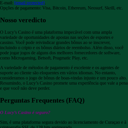
E-mail:
[email protected]
.
Opções de pagamento: Visa, Bitcoin, Ethereum, Neosurf, Skrill, etc.
Nosso veredicto
O Lucy’s Casino é uma plataforma impecável com uma ampla
variedade de oportunidades de apostas nas seções de esportes e
cassino. Você pode reivindicar grandes bônus ao se inscrever,
incluindo o cripto e os bônus diários de reembolso. Além disso, você
pode jogar jogos de alguns dos melhores fornecedores de software,
como Microgaming, Betsoft, Pragmatic Play, etc.
A variedade de métodos de pagamento é excelente e os agentes de
suporte ao cliente são eloquentes em vários idiomas. No entanto,
consideramos o jogo de bônus de boas-vindas injusto e um pouco alto.
Resumindo, o Lucy’s Casino promete uma experiência que vale a pena
e que você não deve perder.
Perguntas Frequentes (FAQ)
O Lucy’s Casino é seguro?
Sim, é uma plataforma segura devido ao licenciamento de Curaçao e à
criptografia SSL de 128 bits aprimorada.