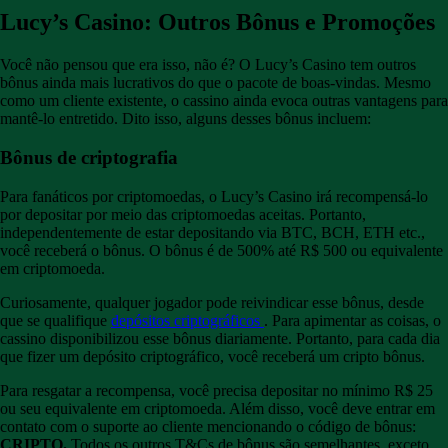
Lucy’s Casino: Outros Bônus e Promoções
Você não pensou que era isso, não é? O Lucy’s Casino tem outros
bônus ainda mais lucrativos do que o pacote de boas-vindas. Mesmo
como um cliente existente, o cassino ainda evoca outras vantagens para
mantê-lo entretido. Dito isso, alguns desses bônus incluem:
Bônus de criptografia
Para fanáticos por criptomoedas, o Lucy’s Casino irá recompensá-lo
por depositar por meio das criptomoedas aceitas. Portanto,
independentemente de estar depositando via BTC, BCH, ETH etc.,
você receberá o bônus. O bônus é de 500% até R$ 500 ou equivalente
em criptomoeda.
Curiosamente, qualquer jogador pode reivindicar esse bônus, desde
que se qualifique
depósitos criptográficos
. Para apimentar as coisas, o
cassino disponibilizou esse bônus diariamente. Portanto, para cada dia
que fizer um depósito criptográfico, você receberá um cripto bônus.
Para resgatar a recompensa, você precisa depositar no mínimo R$ 25
ou seu equivalente em criptomoeda. Além disso, você deve entrar em
contato com o suporte ao cliente mencionando o código de bônus:
CRIPTO.
Todos os outros T&Cs de bônus são semelhantes, exceto