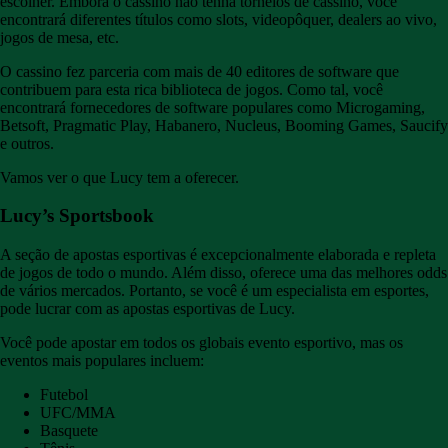
escolher. Embora o cassino não tenha torneios de cassino, você
encontrará diferentes títulos como slots, videopôquer, dealers ao vivo,
jogos de mesa, etc.
O cassino fez parceria com mais de 40 editores de software que
contribuem para esta rica biblioteca de jogos. Como tal, você
encontrará fornecedores de software populares como Microgaming,
Betsoft, Pragmatic Play, Habanero, Nucleus, Booming Games, Saucify
e outros.
Vamos ver o que Lucy tem a oferecer.
Lucy’s Sportsbook
A seção de apostas esportivas é excepcionalmente elaborada e repleta
de jogos de todo o mundo. Além disso, oferece uma das melhores odds
de vários mercados. Portanto, se você é um especialista em esportes,
pode lucrar com as apostas esportivas de Lucy.
Você pode apostar em todos os globais evento esportivo, mas os
eventos mais populares incluem:
Futebol
UFC/MMA
Basquete