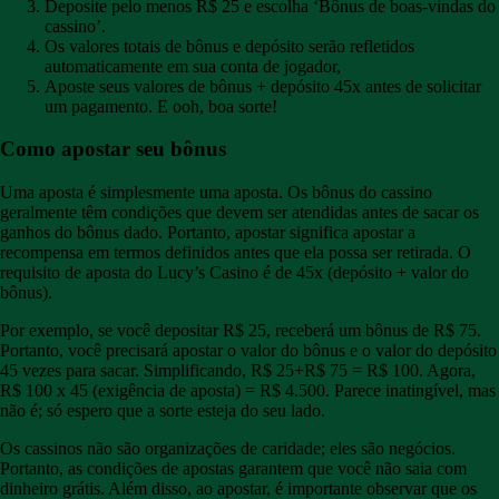
Deposite pelo menos R$ 25 e escolha ‘Bônus de boas-vindas do
cassino’.
Os valores totais de bônus e depósito serão refletidos
automaticamente em sua conta de jogador,
Aposte seus valores de bônus + depósito 45x antes de solicitar
um pagamento. E ooh, boa sorte!
Como apostar seu bônus
Uma aposta é simplesmente uma aposta. Os bônus do cassino
geralmente têm condições que devem ser atendidas antes de sacar os
ganhos do bônus dado. Portanto, apostar significa apostar a
recompensa em termos definidos antes que ela possa ser retirada. O
requisito de aposta do Lucy’s Casino é de 45x (depósito + valor do
bônus).
Por exemplo, se você depositar R$ 25, receberá um bônus de R$ 75.
Portanto, você precisará apostar o valor do bônus e o valor do depósito
45 vezes para sacar. Simplificando, R$ 25+R$ 75 = R$ 100. Agora,
R$ 100 x 45 (exigência de aposta) = R$ 4.500. Parece inatingível, mas
não é; só espero que a sorte esteja do seu lado.
Os cassinos não são organizações de caridade; eles são negócios.
Portanto, as condições de apostas garantem que você não saia com
dinheiro grátis. Além disso, ao apostar, é importante observar que os