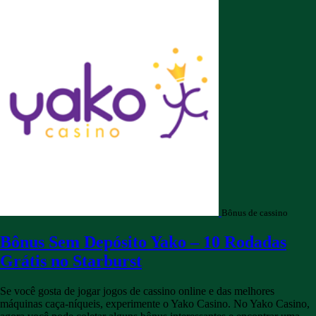
Bônus de cassino
Bônus Sem Depósito Yako – 10 Rodadas
Grátis no Starburst
Se você gosta de jogar jogos de cassino online e das melhores
máquinas caça-níqueis, experimente o Yako Casino. No Yako Casino,