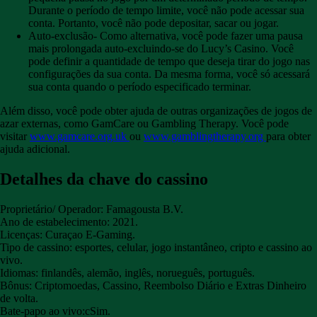
Durante o período de tempo limite, você não pode acessar sua
conta. Portanto, você não pode depositar, sacar ou jogar.
Auto-exclusão- Como alternativa, você pode fazer uma pausa
mais prolongada auto-excluindo-se do Lucy’s Casino. Você
pode definir a quantidade de tempo que deseja tirar do jogo nas
configurações da sua conta. Da mesma forma, você só acessará
sua conta quando o período especificado terminar.
Além disso, você pode obter ajuda de outras organizações de jogos de
azar externas, como GamCare ou Gambling Therapy. Você pode
visitar
www.gamcare.org.uk
ou
www.gamblingtherapy.org
para obter
ajuda adicional.
Detalhes da chave do cassino
Proprietário/ Operador: Famagousta B.V.
Ano de estabelecimento: 2021.
Licenças: Curaçao E-Gaming.
Tipo de cassino: esportes, celular, jogo instantâneo, cripto e cassino ao
vivo.
Idiomas: finlandês, alemão, inglês, norueguês, português.
Bônus: Criptomoedas, Cassino, Reembolso Diário e Extras Dinheiro
de volta.
Bate-papo ao vivo:cSim.