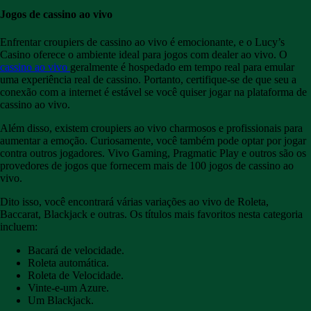
Jogos de cassino ao vivo
Enfrentar croupiers de cassino ao vivo é emocionante, e o Lucy’s
Casino oferece o ambiente ideal para jogos com dealer ao vivo. O
cassino ao vivo
geralmente é hospedado em tempo real para emular
uma experiência real de cassino. Portanto, certifique-se de que seu a
conexão com a internet é estável se você quiser jogar na plataforma de
cassino ao vivo.
Além disso, existem croupiers ao vivo charmosos e profissionais para
aumentar a emoção. Curiosamente, você também pode optar por jogar
contra outros jogadores. Vivo Gaming, Pragmatic Play e outros são os
provedores de jogos que fornecem mais de 100 jogos de cassino ao
vivo.
Dito isso, você encontrará várias variações ao vivo de Roleta,
Baccarat, Blackjack e outras. Os títulos mais favoritos nesta categoria
incluem:
Bacará de velocidade.
Roleta automática.
Roleta de Velocidade.
Vinte-e-um Azure.
Um Blackjack.