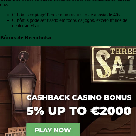
que:
O bônus criptográfico tem um requisito de aposta de 40x.
O bônus pode ser usado em todos os jogos, exceto títulos de
dealer ao vivo.
Bônus de Reembolso