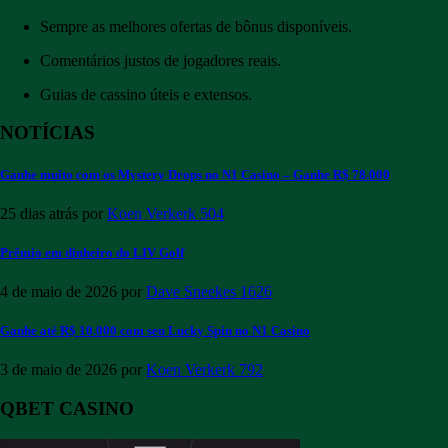
Sempre as melhores ofertas de bônus disponíveis.
Comentários justos de jogadores reais.
Guias de cassino úteis e extensos.
NOTÍCIAS
Ganhe muito com os Mystery Drops no N1 Casino – Ganhe R$ 78.000
25 dias atrás
por
Koen Verkerk
504
Prêmio em dinheiro do LIV Golf
4 de maio de 2026
por
Dave Sneekes
1626
Ganhe até R$ 10.000 com seu Lucky Spin no N1 Casino
3 de maio de 2026
por
Koen Verkerk
792
QBET CASINO