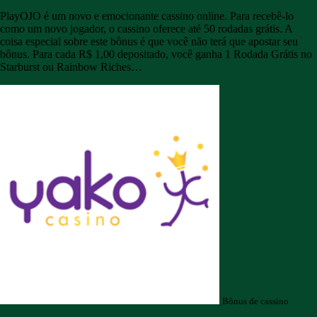
PlayOJO é um novo e emocionante cassino online. Para recebê-lo
como um novo jogador, o cassino oferece até 50 rodadas grátis. A
coisa especial sobre este bônus é que você não terá que apostar seu
bônus. Para cada R$ 1,00 depositado, você ganha 1 Rodada Grátis no
Starburst ou Rainbow Riches…
Bônus de cassino