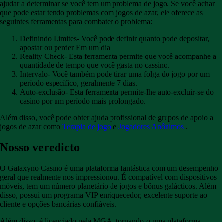
ajudar a determinar se você tem um problema de jogo. Se você achar
que pode estar tendo problemas com jogos de azar, ele oferece as
seguintes ferramentas para combater o problema:
Definindo Limites- Você pode definir quanto pode depositar,
apostar ou perder Em um dia.
Reality Check- Esta ferramenta permite que você acompanhe a
quantidade de tempo que você gasta no cassino.
Intervalo- Você também pode tirar uma folga do jogo por um
período específico, geralmente 7 dias.
Auto-exclusão- Esta ferramenta permite-lhe auto-excluir-se do
casino por um período mais prolongado.
Além disso, você pode obter ajuda profissional de grupos de apoio a
jogos de azar como
Terapia de jogo
e
Jogadores Anônimos
.
Nosso veredicto
O Galaxyno Casino é uma plataforma fantástica com um desempenho
geral que realmente nos impressionou. É compatível com dispositivos
móveis, tem um número planetário de jogos e bônus galácticos. Além
disso, possui um programa VIP enriquecedor, excelente suporte ao
cliente e opções bancárias confiáveis.
Além disso, é licenciado pela MGA, tornando-o uma plataforma