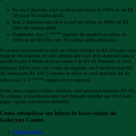
No seu 1
depósito, você receberá um bônus de 100% de até R$
500 mais 50 rodadas grátis.
Seus 2
depósito concederá a você um bônus de 100% até R$
500 e 60 rodadas grátis.
terceiro
Finalmente, seus 3
depósito lhe renderá um bônus de
100% de até R$ 500, com 70 rodadas grátis adicionais.
O cassino vai conceder a você um bônus máximo de R$ 500 para cada
etapa de recompensa. O valor mínimo que você deve depositar para se
qualificar para o bônus de boas-vindas é de R$ 20. Portanto, se você
depositar R$50 como seu 1
valor do depósito, você receberá mais R$
50, totalizando R$ 100. O mesmo se aplica se você depositar R$ 50
terceiro
pelos seus 2
e 3
estágios de recompensa.
Então, para resgatar o bônus máximo, você precisará depositar R$ 500.
No entanto, aconselhamos que você deposite quantias que você pode
pagar. Aposte com responsabilidade!
Como reivindicar seu bônus de boas-vindas do
Galaxyno Casino
Visite o cassino
.