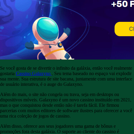
Se você gosta de se divertir o infinito da galáxia, então você realmente
gostaria
Cassino Galaxyno
. Seu tema baseado no espaço vai explodir
sua mente. Sua estrutura de site bacana, juntamente com uma interface
de usuário interativa, é o auge do Galaxyno.
Além do mais, o site não congela ou trava, seja em desktops ou
dispositivos móveis. Galaxyno é um novo cassino instituído em 2021,
mas o que conquistou desde então não é tarefa fácil. Ele firmou
parcerias com muitos editores de software ilustres para oferecer a você
uma rica coleção de jogos de cassino.
Além disso, oferece aos seus jogadores uma gama de bônus e
promoções fora desta galáxia. O suporte ao cliente do cassino é