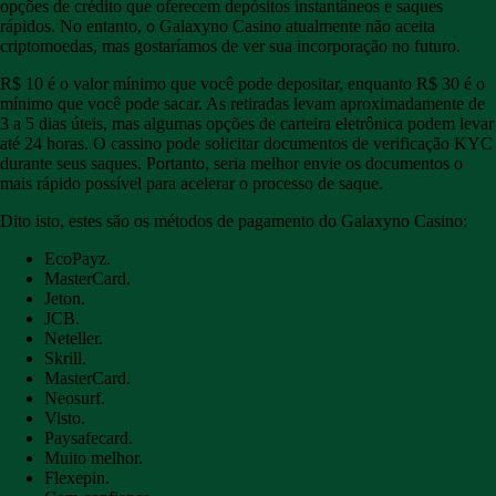
opções de crédito que oferecem depósitos instantâneos e saques
rápidos. No entanto, o Galaxyno Casino atualmente não aceita
criptomoedas, mas gostaríamos de ver sua incorporação no futuro.
R$ 10 é o valor mínimo que você pode depositar, enquanto R$ 30 é o
mínimo que você pode sacar. As retiradas levam aproximadamente de
3 a 5 dias úteis, mas algumas opções de carteira eletrônica podem levar
até 24 horas. O cassino pode solicitar documentos de verificação KYC
durante seus saques. Portanto, seria melhor envie os documentos o
mais rápido possível para acelerar o processo de saque.
Dito isto, estes são os métodos de pagamento do Galaxyno Casino:
EcoPayz.
MasterCard.
Jeton.
JCB.
Neteller.
Skrill.
MasterCard.
Neosurf.
Visto.
Paysafecard.
Muito melhor.
Flexepin.