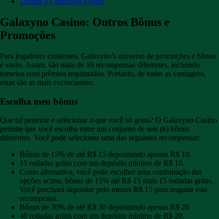
Termos e Condições Gerais
Galaxyno Casino: Outros Bônus e
Promoções
Para jogadores existentes, Galaxyno’s universo de promoções e bônus
é vasto. Assim, são mais de 10 recompensas diferentes, incluindo
torneios com prêmios requintados. Portanto, de todas as vantagens,
estas são as mais excruciantes:
Escolha meu bônus
Que tal peneirar e selecionar o que você só gosta? O Galaxyno Casino
permite que você escolha entre um conjunto de seis (6) bônus
diferentes. Você pode selecionar uma das seguintes recompensas:
Bônus de 15% de até R$ 15 depositando apenas R$ 10.
15 rodadas grátis com um depósito mínimo de R$ 10.
Como alternativa, você pode escolher uma combinação das
opções acima, bônus de 15% até R$ 15 mais 15 rodadas grátis.
Você precisará depositar pelo menos R$ 15 para resgatar esta
recompensa.
Bônus de 30% de até R$ 30 depositando apenas R$ 20
40 rodadas grátis com um depósito mínimo de R$ 20.