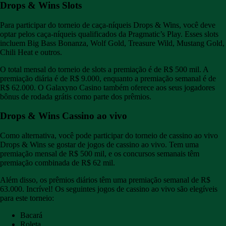
Drops & Wins Slots
Para participar do torneio de caça-níqueis Drops & Wins, você deve
optar pelos caça-níqueis qualificados da Pragmatic’s Play. Esses slots
incluem Big Bass Bonanza, Wolf Gold, Treasure Wild, Mustang Gold,
Chili Heat e outros.
O total mensal do torneio de slots a premiação é de R$ 500 mil. A
premiação diária é de R$ 9.000, enquanto a premiação semanal é de
R$ 62.000. O Galaxyno Casino também oferece aos seus jogadores
bônus de rodada grátis como parte dos prêmios.
Drops & Wins Cassino ao vivo
Como alternativa, você pode participar do torneio de cassino ao vivo
Drops & Wins se gostar de jogos de cassino ao vivo. Tem uma
premiação mensal de R$ 500 mil, e os concursos semanais têm
premiação combinada de R$ 62 mil.
Além disso, os prêmios diários têm uma premiação semanal de R$
63.000. Incrível! Os seguintes jogos de cassino ao vivo são elegíveis
para este torneio:
Bacará
Roleta