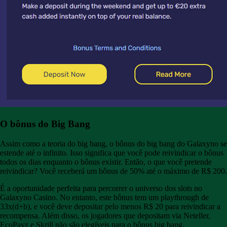
O bônus do Big Bang
Assim como a teoria do big bang, o bônus do big bang do Galaxyno se
estende até o infinito. Isso significa que você pode reivindicar o bônus
todos os dias enquanto o bônus existir. Então, o que você pretende
reivindicar? Você receberá um bônus de 50% até o máximo de R$ 200.
É a oportunidade perfeita para percorrer o universo dos slots no
Galaxyno Casino. No entanto, este bônus tem um playthrough de
33x(d+b), e você deve depositar pelo menos R$ 20 para reivindicar a
recompensa. Além disso, os jogadores que depositam via Neteller,
EcoPayz e Skrill não são elegíveis para o bônus big bang.