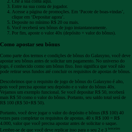
Crie a sua conta aqui.
Entre na sua conta de jogador.
Acesse a página de promoções. Em ‘Pacote de boas-vindas’,
clique em ‘Depositar agora’.
Deposite no mínimo R$ 20 ou mais.
Você receberá seu bônus de jogo instantaneamente.
Por fim, aposte o valor 40x (depósito + valor do bônus).
Como apostar seu bônus
Como parte dos termos e condições de bônus do Galaxyno, você deve
apostar seu bônus antes de solicitar um pagamento. No universo do
jogo, é conhecido como um bônus fixo. Isso significa que você não
pode retirar seus fundos até concluir os requisitos de apostas de bônus.
Descobrimos que o requisito de jogo de bônus do Galaxyno é alto,
pois você precisa apostar seu depósito e o valor do bônus 40x.
Vejamos um exemplo funcional. Se você depositar R$ 50, receberá
mais R$ 50 como o valor do bônus. Portanto, seu saldo total será de
R$ 100 (R$ 50+R$ 50).
Portanto, você deve jogar o valor do depósito e bônus (R$ 100) 40
vezes para completar os requisitos de apostas. 40 x R$ 100 = R$
4.000, valor que você precisa apostar antes de solicitar o saque.
terceiro
Lembre-se de que você deve replicar isso para o seu 2
e 3