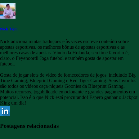
Nick Tijm
Nick adiciona muitas traduções e às vezes escreve conteúdo sobre
apostas esportivas, os melhores bônus de apostas esportivas e as
melhores casas de apostas. Vindo da Holanda, seu time favorito é,
claro, o Feyenoord! Joga futebol e também gosta de apostar em
futebol.
Gosta de jogar slots de vídeo de fornecedores de jogos, incluindo Big
Time Gaming, Blueprint Gaming e Red Tiger Gaming. Seus favoritos
são todos os vídeos caça-níqueis Goonies da Blueprint Gaming.
Muitos recursos, jogabilidade emocionante e grandes pagamentos em
potencial. Isso é o que Nick está procurando! Espero ganhar o Jackpot
King um dia!
Postagens relacionadas