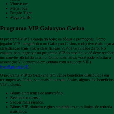
Vinte-e-um
Mega roda
Dragão Tigre
Mega Sic Bo
Programa VIP Galaxyno Casino
O programa VIP é a cereja do bolo; os bônus e promoções. Como
jogador VIP intergaláctico no Galaxyno Casino, o objetivo é alcançar a
classificação mais alta; a classificação VIP de Gravidade Zero. No
entanto, para ingressar no programa VIP do cassino, você deve receber
um convite oficial do cassino. Como alternativa, você pode solicitar a
associação VIP entrando em contato com o suporte VIP (
[email protected]
).
O programa VIP do Galaxyno tem vários benefícios distribuídos em
recompensas diárias, semanais e mensais. Assim, alguns dos benefícios
VIP incluem:
Bônus e presentes de aniversário.
Reembolso mensal.
Saques mais rápidos.
Bônus VIP, dinheiro e giros em dinheiro com limites de retirada
mais altos.