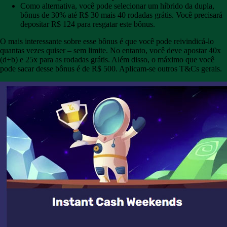
Como alternativa, você pode selecionar um híbrido da dupla,
bônus de 30% até R$ 30 mais 40 rodadas grátis. Você precisará
depositar R$ 124 para resgatar este bônus.
O mais interessante sobre esse bônus é que você pode reivindicá-lo
quantas vezes quiser – sem limite. No entanto, você deve apostar 40x
(d+b) e 25x para as rodadas grátis. Além disso, o máximo que você
pode sacar desse bônus é de R$ 500. Aplicam-se outros T&Cs gerais.