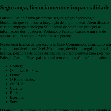
Segurança, licenciamento e imparcialidade
Fairspin Casino é uma plataforma segura graças à tecnologia
blockchain que vem com a integração de criptomoedas. Além disso, o
cassino emprega tecnologia SSL padrão do setor para proteger as
informações dos jogadores. Portanto, o Fairspin Casino é um site de
apostas seguro no que diz respeito à segurança.
Possui uma licença da Curaçao Gambling Commission, tornando-o um
cassino confiável e confiável. No entanto, devido aos regulamentos da
licença, jogadores de outras jurisdições não são elegíveis para jogar no
Fairspin Casino. Esses países consistem em, mas não estão limitados a:
Noruega.
Os Países Baixos.
França.
O Reino Unido.
Os EUA.
Ucrânia.
Rússia.
Espanha.
Suécia.
O Fairspin Casino executa jogos certificados pela RNG para garantir a