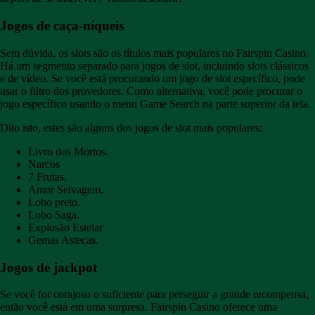
Jogos de caça-níqueis
Sem dúvida, os slots são os títulos mais populares no Fairspin Casino.
Há um segmento separado para jogos de slot, incluindo slots clássicos
e de vídeo. Se você está procurando um jogo de slot específico, pode
usar o filtro dos provedores. Como alternativa, você pode procurar o
jogo específico usando o menu Game Search na parte superior da tela.
Dito isto, estes são alguns dos jogos de slot mais populares:
Livro dos Mortos.
Narcos
7 Frutas.
Amor Selvagem.
Lobo preto.
Lobo Saga.
Explosão Estelar
Gemas Astecas.
Jogos de jackpot
Se você for corajoso o suficiente para perseguir a grande recompensa,
então você está em uma surpresa. Fairspin Casino oferece uma