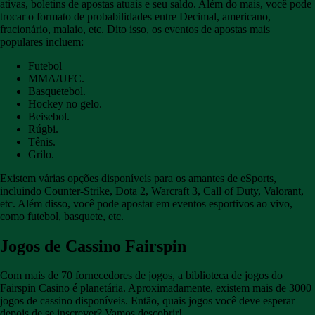
ativas, boletins de apostas atuais e seu saldo. Além do mais, você pode
trocar o formato de probabilidades entre Decimal, americano,
fracionário, malaio, etc. Dito isso, os eventos de apostas mais
populares incluem:
Futebol
MMA/UFC.
Basquetebol.
Hockey no gelo.
Beisebol.
Rúgbi.
Tênis.
Grilo.
Existem várias opções disponíveis para os amantes de eSports,
incluindo Counter-Strike, Dota 2, Warcraft 3, Call of Duty, Valorant,
etc. Além disso, você pode apostar em eventos esportivos ao vivo,
como futebol, basquete, etc.
Jogos de Cassino Fairspin
Com mais de 70 fornecedores de jogos, a biblioteca de jogos do
Fairspin Casino é planetária. Aproximadamente, existem mais de 3000
jogos de cassino disponíveis. Então, quais jogos você deve esperar
depois de se inscrever? Vamos descobrir!