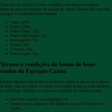
Cada jogo no Fairspin Casino contribui com uma porcentagem
diferente para os requisitos de apostas de bônus. Abaixo está uma lista
de jogos e contribuições percentuais
Vagas: 40%.
Roleta: 10%.
Vídeo Poker: 10%.
Poker e Blackjack: 5%.
Roda grande: 5%.
Bacará: 5%.
V-Sports: 5%.
Outros jogos: 5%.
Termos e condições do bônus de boas-
vindas do Fairspin Casino
Existem algumas regras que você precisa seguir se quiser ter a chance
de jogar com seu bônus. Ir contra essas regras levará ao cancelamento
do seu bônus. Portanto, os termos e condições do bônus incluem:
Você deve apostar a recompensa 25x.
Apenas novos jogadores são elegíveis para o bônus de boas-
vindas.