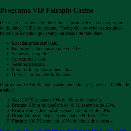
Programa VIP Fairspin Casino
O cassino não oferece muitos bônus e promoções, mas seu programa
de fidelidade VIP é revigorante. Você pode aproveitar os seguintes
benefícios à medida que avança na escada de fidelidade:
Rodadas grátis semanais.
Bônus em cada depósito que você fizer.
Saques mais rápidos.
Apostas mais altas.
Gestores pessoais.
Prêmios de torneios aumentados.
Ofertas e promoções individuais.
O programa VIP do Fairspin Casino tem cinco (5) níveis de fidelidade,
a saber;
Aço:
20 FS semanais 10% de bônus de depósito.
Bronze:
Bônus de depósito de 40 FS semanais de 25%.
Prata:
Bônus de depósito semanal de 60 FS de 50%.
Ouro:
Bônus de depósito semanal de 80 FS de 75%.
Platina:
100 FS semanais 100% de bônus de depósito.
Clique aqui para saber mais sobre o programa VIP do Fairspin Casino
.