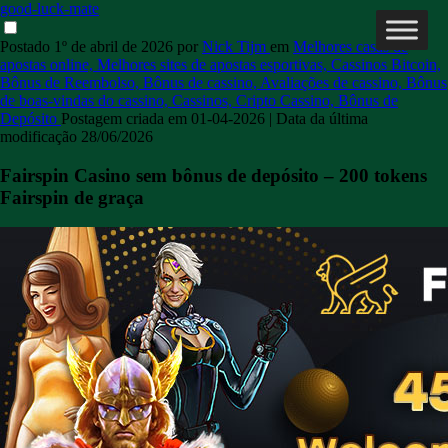
good-luck-mate
Postado
1º de abril de 2026
por
Nick Tijm
em
Melhores casas de
apostas online,
Melhores sites de apostas esportivas,
Cassinos Bitcoin,
Bônus de Reembolso,
Bônus de cassino,
Avaliações de cassino,
Bônus
de boas-vindas do cassino,
Cassinos,
Cripto Cassino,
Bônus de
Depósito
Postagem criada em
01-04-2026
| Data da última
modificação
28/06/2026
Fairspin Casino sem bônus de depósito – 200 tokens
Fairspin de graça