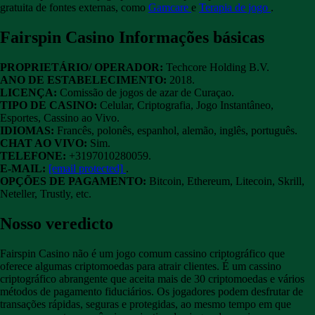
gratuita de fontes externas, como
Gamcare
e
Terapia de jogo
.
Fairspin Casino Informações básicas
PROPRIETÁRIO/ OPERADOR:
Techcore Holding B.V.
ANO DE ESTABELECIMENTO:
2018.
LICENÇA:
Comissão de jogos de azar de Curaçao.
TIPO DE CASINO:
Celular, Criptografia, Jogo Instantâneo,
Esportes, Cassino ao Vivo.
IDIOMAS:
Francês, polonês, espanhol, alemão, inglês, português.
CHAT AO VIVO:
Sim.
TELEFONE:
+3197010280059.
E-MAIL:
[email protected]
.
OPÇÕES DE PAGAMENTO:
Bitcoin, Ethereum, Litecoin, Skrill,
Neteller, Trustly, etc.
Nosso veredicto
Fairspin Casino não é um jogo comum cassino criptográfico que
oferece algumas criptomoedas para atrair clientes. É um cassino
criptográfico abrangente que aceita mais de 30 criptomoedas e vários
métodos de pagamento fiduciários. Os jogadores podem desfrutar de
transações rápidas, seguras e protegidas, ao mesmo tempo em que