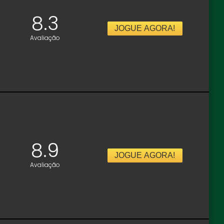
8.3
JOGUE AGORA!
Avaliação
8.9
JOGUE AGORA!
Avaliação