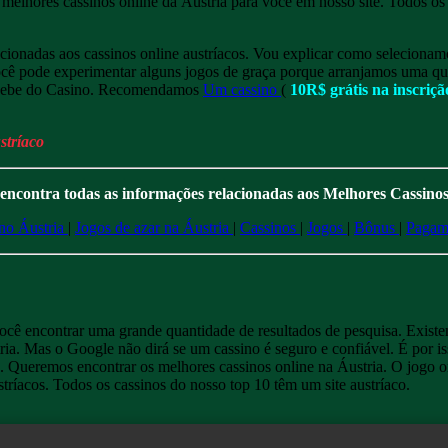
melhores cassinos online da Áustria para você em nosso site. Todos os 
acionadas aos cassinos online austríacos. Vou explicar como seleciona
ê pode experimentar alguns jogos de graça porque arranjamos uma quanti
 recebe do Casino. Recomendamos
Um cassino
(
10R$ grátis na inscriç
stríaco
encontra todas as informações relacionadas aos Melhores Cassinos
ino Áustria
|
Jogos de azar na Áustria
|
Cassinos
|
Jogos
|
Bônus
|
Pagam
ocê encontrar uma grande quantidade de resultados de pesquisa. Existem
ria. Mas o Google não dirá se um cassino é seguro e confiável. É por 
o. Queremos encontrar os melhores cassinos online na Áustria. O jogo o
tríacos. Todos os cassinos do nosso top 10 têm um site austríaco.