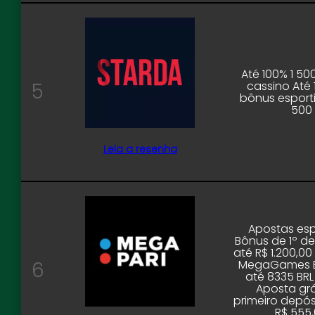
Até 100% 1 50
5
cassino Até
bônus esport
500
Leia a resenha
Apostas esp
Bônus de 1º d
até R$ 1.200,00
6
MegaGames 
até 8335 BRL 
Aposta grá
primeiro depós
R$ 555