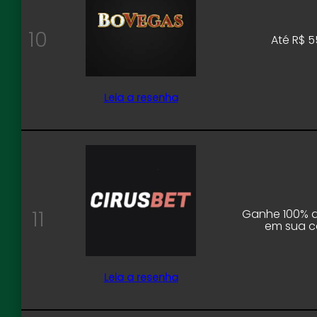
10
Até R$ 
Leia a resenha
11
Ganhe 100% 
em sua c
Leia a resenha