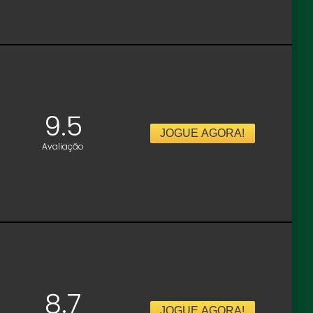
9.5
JOGUE AGORA!
Avaliação
8.7
JOGUE AGORA!