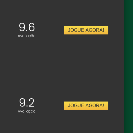
9.6
JOGUE AGORA!
Avaliação
9.2
JOGUE AGORA!
Avaliação