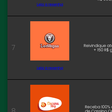
Leia a resenha
7
Reivindique at
+ 150 R$ g
Leia a resenha
Receba 100% 
8
de Cassino On