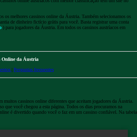
cassinos online austríacos com melhor classificação têm um site no
mos os melhores cassinos online da Áustria. Também selecionamos os
a de dinheiro fictício grátis para você. Basta registrar uma conta
ão
) para jogadores da Áustria. Em todos os cassinos austríacos em
 Online da Áustria
entos
|
Perguntas frequentes
 muitos cassinos online diferentes que aceitam jogadores da Áustria.
isso que você chegou a esta página. Todos os dias procuramos na
nline é divertido quando você o faz em um cassino confiável. Na tabela