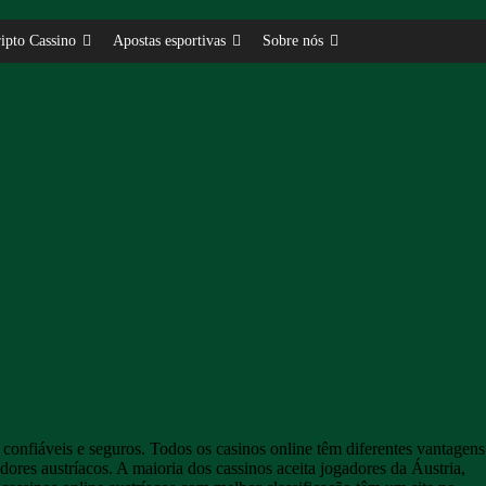
ipto Cassino
Apostas esportivas
Sobre nós
onfiáveis ​​e seguros. Todos os casinos online têm diferentes vantagens
ores austríacos. A maioria dos cassinos aceita jogadores da Áustria,