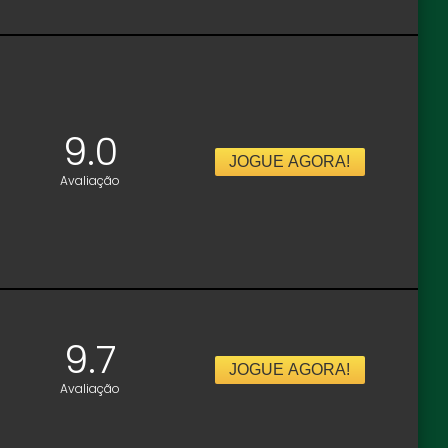
9.0
JOGUE AGORA!
Avaliação
9.7
JOGUE AGORA!
Avaliação