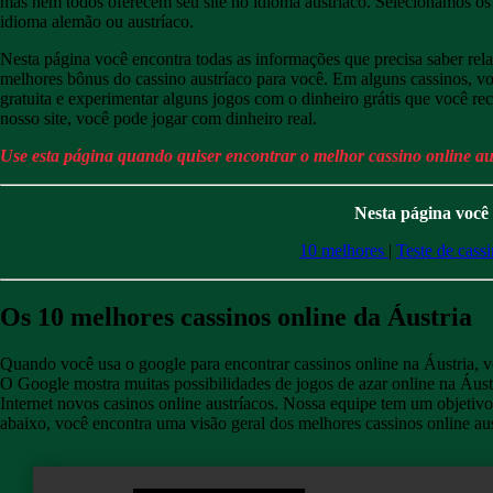
mas nem todos oferecem seu site no idioma austríaco. Selecionamos os 
idioma alemão ou austríaco.
Nesta página você encontra todas as informações que precisa saber rel
melhores bônus do cassino austríaco para você. Em alguns cassinos, voc
gratuita e experimentar alguns jogos com o dinheiro grátis que você
nosso site, você pode jogar com dinheiro real.
Use esta página quando quiser encontrar o melhor cassino online au
Nesta página você 
10 melhores
|
Teste de cass
Os 10 melhores cassinos online da Áustria
Quando você usa o google para encontrar cassinos online na Áustria, v
O Google mostra muitas possibilidades de jogos de azar online na Áust
Internet novos casinos online austríacos. Nossa equipe tem um objetiv
abaixo, você encontra uma visão geral dos melhores cassinos online aus