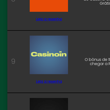
Gráti
Leia a resenha
9
O bônus de 1
chegar a 
Leia a resenha