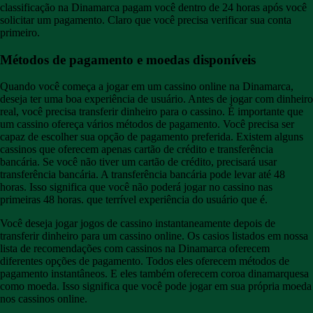
classificação na Dinamarca pagam você dentro de 24 horas após você
solicitar um pagamento. Claro que você precisa verificar sua conta
primeiro.
Métodos de pagamento e moedas disponíveis
Quando você começa a jogar em um cassino online na Dinamarca,
deseja ter uma boa experiência de usuário. Antes de jogar com dinheiro
real, você precisa transferir dinheiro para o cassino. É importante que
um cassino ofereça vários métodos de pagamento. Você precisa ser
capaz de escolher sua opção de pagamento preferida. Existem alguns
cassinos que oferecem apenas cartão de crédito e transferência
bancária. Se você não tiver um cartão de crédito, precisará usar
transferência bancária. A transferência bancária pode levar até 48
horas. Isso significa que você não poderá jogar no cassino nas
primeiras 48 horas. que terrível experiência do usuário que é.
Você deseja jogar jogos de cassino instantaneamente depois de
transferir dinheiro para um cassino online. Os casios listados em nossa
lista de recomendações com cassinos na Dinamarca oferecem
diferentes opções de pagamento. Todos eles oferecem métodos de
pagamento instantâneos. E eles também oferecem coroa dinamarquesa
como moeda. Isso significa que você pode jogar em sua própria moeda
nos cassinos online.