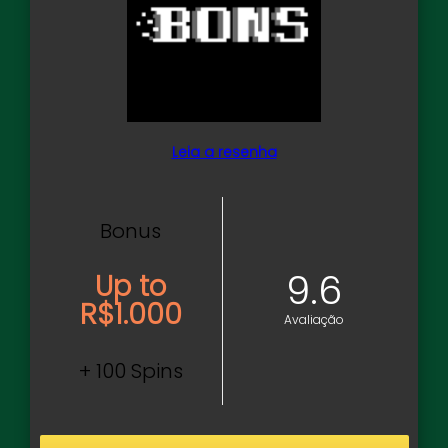
Leia a resenha
Bonus
9.6
Up to
R$1.000
Avaliação
+ 100 Spins