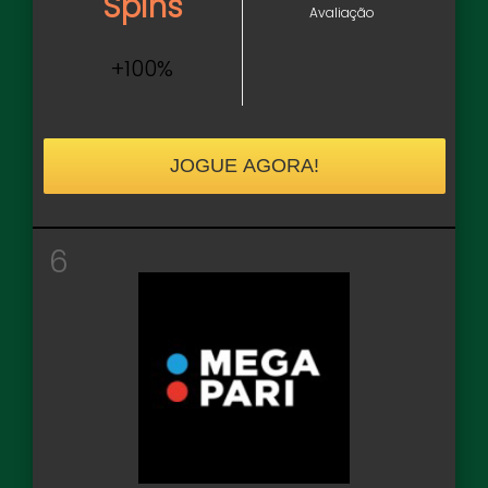
Spins
Avaliação
+100%
JOGUE AGORA!
6