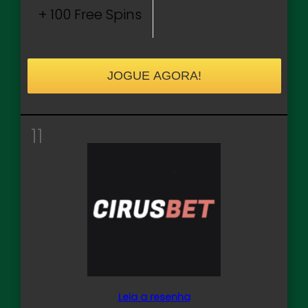
+ 100 Free Spins
JOGUE AGORA!
11
Leia a resenha