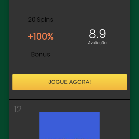
20 Spins
8.9
+100%
Avaliação
Bonus
JOGUE AGORA!
12