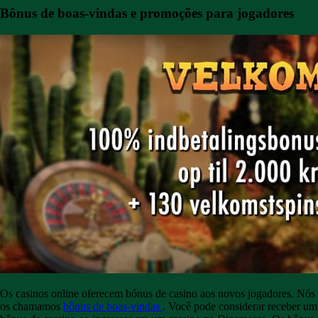
Bônus de boas-vindas e promoções para jogadores
Os casinos online oferecem bónus de casino aos novos jogadores. Nós
os chamamos
bônus de boas-vindas
. Você pode considerar receber um