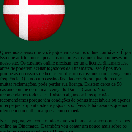
Queremos apenas que você jogue em cassinos online confiáveis. É por
isso que adicionamos apenas os melhores cassinos dinamarqueses ao
nosso site. Os cassinos online precisam ter uma licença dinamarquesa
antes de poderem aceitar jogadores da Dinamarca. Isso é positivo
porque as comissões de licença verificam os cassinos com licença com
frequência. Quando um cassino faz algo errado ou quando recebe
muitas reclamações, pode perder sua licença. Existem cerca de 50
cassinos online com uma licença do Danish Casino. Não
recomendamos todos eles. Existem alguns casinos que não
recomendamos porque têm condições de bónus inaceitáveis ​​ou apenas
uma pequena quantidade de jogos disponíveis. E há cassinos que não
oferecem coroa dinamarquesa como moeda.
Nesta página, vou contar tudo o que você precisa saber sobre cassinos
online na Dinamarca. E também vou contar um pouco mais sobre os
melhores cassinos online da Dinamarca.