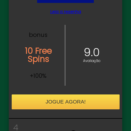
Leia a resenha
bonus
9.0
10 Free
Spins
Avaliação
+100%
JOGUE AGORA!
4