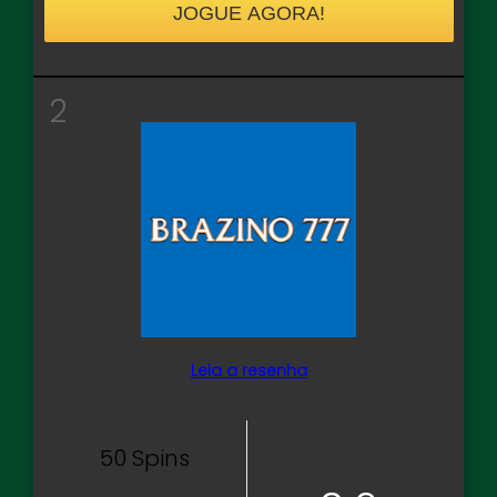
JOGUE AGORA!
2
Leia a resenha
50 Spins