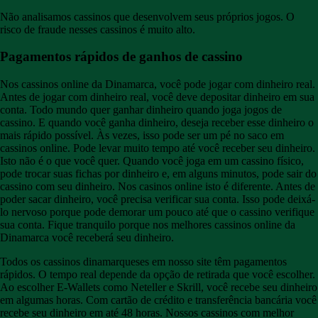
Não analisamos cassinos que desenvolvem seus próprios jogos. O
risco de fraude nesses cassinos é muito alto.
Pagamentos rápidos de ganhos de cassino
Nos cassinos online da Dinamarca, você pode jogar com dinheiro real.
Antes de jogar com dinheiro real, você deve depositar dinheiro em sua
conta. Todo mundo quer ganhar dinheiro quando joga jogos de
cassino. E quando você ganha dinheiro, deseja receber esse dinheiro o
mais rápido possível. Às vezes, isso pode ser um pé no saco em
cassinos online. Pode levar muito tempo até você receber seu dinheiro.
Isto não é o que você quer. Quando você joga em um cassino físico,
pode trocar suas fichas por dinheiro e, em alguns minutos, pode sair do
cassino com seu dinheiro. Nos casinos online isto é diferente. Antes de
poder sacar dinheiro, você precisa verificar sua conta. Isso pode deixá-
lo nervoso porque pode demorar um pouco até que o cassino verifique
sua conta. Fique tranquilo porque nos melhores cassinos online da
Dinamarca você receberá seu dinheiro.
Todos os cassinos dinamarqueses em nosso site têm pagamentos
rápidos. O tempo real depende da opção de retirada que você escolher.
Ao escolher E-Wallets como Neteller e Skrill, você recebe seu dinheiro
em algumas horas. Com cartão de crédito e transferência bancária você
recebe seu dinheiro em até 48 horas. Nossos cassinos com melhor