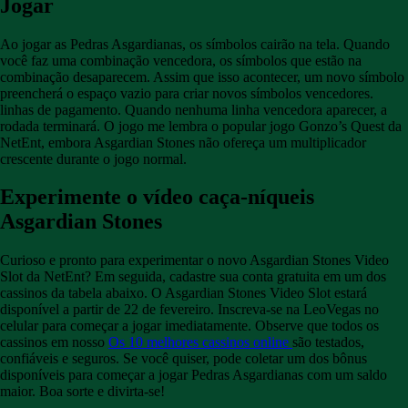
Jogar
Ao jogar as Pedras Asgardianas, os símbolos cairão na tela. Quando
você faz uma combinação vencedora, os símbolos que estão na
combinação desaparecem. Assim que isso acontecer, um novo símbolo
preencherá o espaço vazio para criar novos símbolos vencedores.
linhas de pagamento. Quando nenhuma linha vencedora aparecer, a
rodada terminará. O jogo me lembra o popular jogo Gonzo’s Quest da
NetEnt, embora Asgardian Stones não ofereça um multiplicador
crescente durante o jogo normal.
Experimente o vídeo caça-níqueis
Asgardian Stones
Curioso e pronto para experimentar o novo Asgardian Stones Video
Slot da NetEnt? Em seguida, cadastre sua conta gratuita em um dos
cassinos da tabela abaixo. O Asgardian Stones Video Slot estará
disponível a partir de 22 de fevereiro. Inscreva-se na LeoVegas no
celular para começar a jogar imediatamente. Observe que todos os
cassinos em nosso
Os 10 melhores cassinos online
são testados,
confiáveis ​​e seguros. Se você quiser, pode coletar um dos bônus
disponíveis para começar a jogar Pedras Asgardianas com um saldo
maior. Boa sorte e divirta-se!