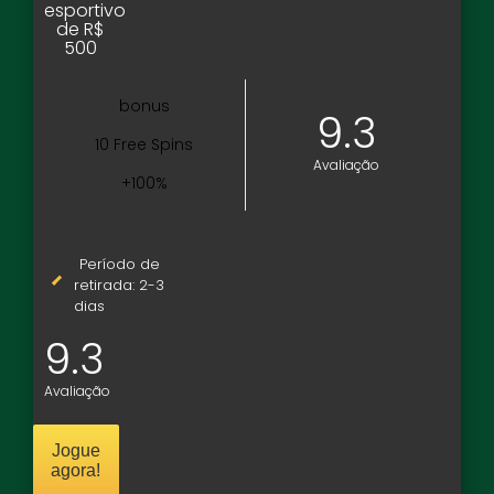
esportivo
de R$
500
bonus
9.3
10 Free Spins
Avaliação
+100%
Período de
retirada: 2-3
dias
9.3
Avaliação
Jogue
agora!