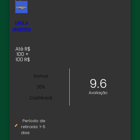
12
Leia a
resenha
Até R$
100 +
100 R$
bonus
9.6
20%
Avaliação
Cashback
Período de
retirada: 1-5
dias