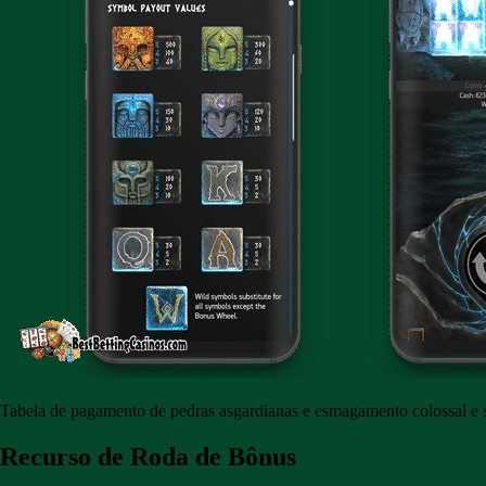
Tabela de pagamento de pedras asgardianas e esmagamento colossal e 
Recurso de Roda de Bônus