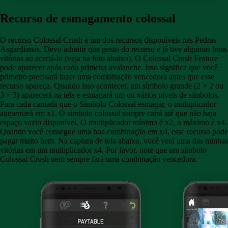
Recurso de esmagamento colossal
O recurso Colossal Crush é um dos recursos disponíveis nas Pedras
Asgardianas. Devo admitir que gosto do recurso e já tive algumas boas
vitórias ao acertá-lo (veja na foto abaixo). O Colossal Crush Feature
pode aparecer após cada primeira avalanche. Isso significa que você
primeiro precisará fazer uma combinação vencedora antes que esse
recurso apareça. Quando isso acontecer, um símbolo grande (2 × 2 ou
3 × 3) aparecerá na tela e esmagará um ou vários níveis de símbolos.
Para cada camada que o Símbolo Colossal esmagar, o multiplicador
aumentará em x1. O símbolo colossal sempre cairá até que não haja
espaço vazio disponível. O multiplicador mínimo é x2, o máximo é x4.
Quando você consegue uma boa combinação em x4, esse recurso pode
pagar muito bem. Na captura de tela abaixo, você verá uma das minhas
vitórias em um multiplicador x4. Por favor, note que um símbolo
Colossal Crush nem sempre fará uma combinação vencedora.