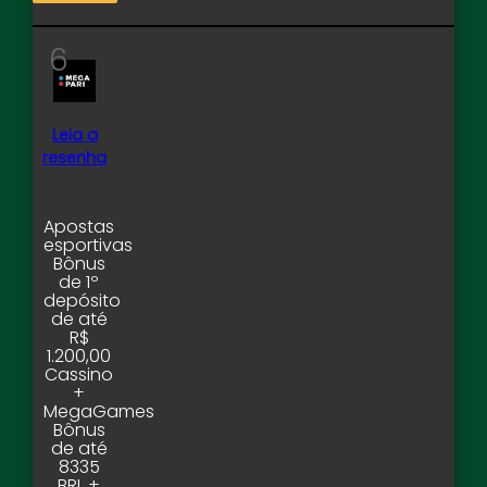
6
Leia a
resenha
Apostas
esportivas
Bônus
de 1º
depósito
de até
R$
1.200,00
Cassino
+
MegaGames
Bônus
de até
8335
BRL +