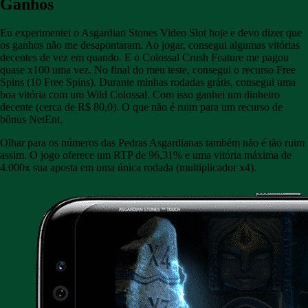
Ganhos
Eu experimentei o Asgardian Stones Video Slot hoje e devo dizer que
os ganhos não me desapontaram. Ao jogar, consegui algumas vitórias
decentes de vez em quando. E o Colossal Crush Feature me pagou
quase x100 uma vez. No final do meu teste, consegui o recurso Free
Spins (10 Free Spins). Durante minhas rodadas grátis, consegui uma
boa vitória com um Wild Colossal. Com isso ganhei um dinheiro
decente (cerca de R$ 80,0). O que não é ruim para um recurso de
bônus NetEnt.
Olhar para os números das Pedras Asgardianas também não é tão ruim
assim. O jogo oferece um RTP de 96,31% e uma vitória máxima de
4.000x sua aposta em uma única rodada (multiplicador x4).