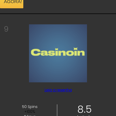
AGORA!
9
Leia a resenha
8.5
50 Spins
+100%