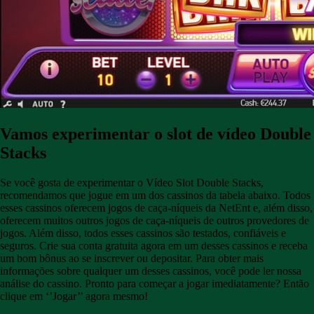
Vamos experimentar o slot de vídeo Double
Stacks
Se você gosta de experimentar o Vídeo Slot Double Stacks,
recomendamos que jogue em um dos cassinos da tabela abaixo. Todos
esses cassinos oferecem jogos de caça-níqueis da NetEnt e, além disso,
oferecem muitos outros jogos de caça-níqueis de outros provedores de
jogos. Além disso, todos esses cassinos são testados, confiáveis ​​e
seguros. Crie sua conta gratuita agora em um desses cassinos e receba
um bom bônus ao se inscrever ou depositar. Para obter mais
informações sobre qualquer um desses cassinos, você pode ler nossa
análise do cassino. Pronto para começar a jogar imediatamente? Então
clique em ‘’Jogar’’ agora mesmo!