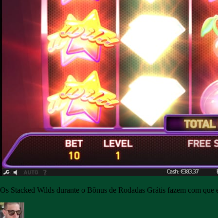
Os Stacked Wilds durante o Bônus de Rodadas Grátis fazem com que es