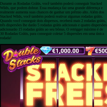
Durante as Rodadas Grátis, você também poderá conseguir Stacked
Wilds, que podem dobrar. Essa mudança faz uma grande diferença e
realmente aumenta suas chances de ganhar um prêmio alto. Além dos
Stacked Wilds, você também poderá reativar algumas rodadas grátis.
Quando você conseguir dois dispersos, receberá mais 2 rodadas grátis,
três dispersões lhe darão 5 rodadas grátis adicionais e quatro dispersões
adicionarão 15 rodadas grátis ao seu bônus. O retrigger máximo é de
30 Rodadas Grátis, para conseguir coletar 5 dispersões em uma única
rodada!