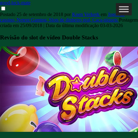
good-luck-mate
Postado
25 de setembro de 2018
por
Koen Verkerk
em
Jogos de
cassino,
Netent Gaming,
Slots de dinheiro real,
Caça-níqueis
Postagem
criada em
25/09/2018
| Data da última modificação
03-03-2026
Revisão do slot de vídeo Double Stacks