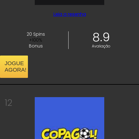
Leia a resenha
8.9
20 Spins
+100%
Bonus
Avaliação
JOGUE
AGORA!
12