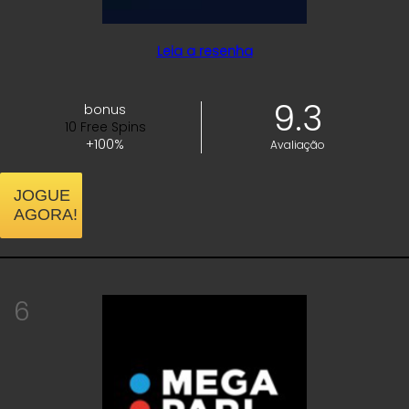
Leia a resenha
9.3
bonus
10 Free Spins
+100%
Avaliação
JOGUE
AGORA!
6