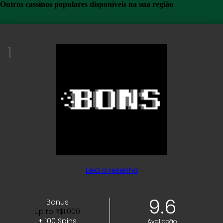
Outros cassinos populares disponíveis na sua região
1
Leia a resenha
9.6
Bonus
Up to R$1.000
+ 100 Spins
Avaliação