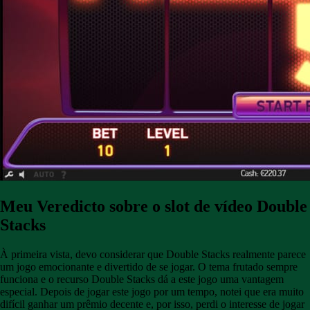
Meu Veredicto sobre o slot de vídeo Double
Stacks
À primeira vista, devo considerar que Double Stacks realmente parece
um jogo emocionante e divertido de se jogar. O tema frutado sempre
funciona e o recurso Double Stacks dá a este jogo uma vantagem
especial. Depois de jogar este jogo por um tempo, notei que era muito
difícil ganhar um prêmio decente e, por isso, perdi o interesse de jogar