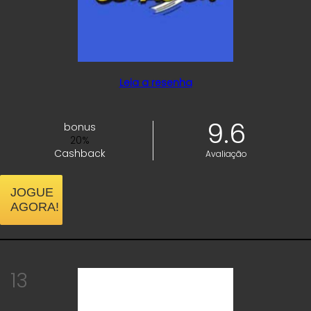
Leia a resenha
9.6
bonus
20%
Cashback
Avaliação
JOGUE
AGORA!
13