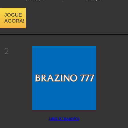
JOGUE
AGORA!
2
Leia a resenha