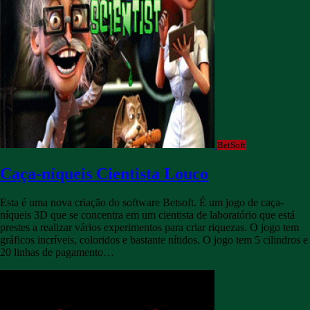
BetSoft
Caça-níqueis Cientista Louco
Esta é uma nova criação do software Betsoft. É um jogo de caça-
níqueis 3D que se concentra em um cientista de laboratório que está
prestes a realizar vários experimentos para criar riquezas. O jogo tem
gráficos incríveis, coloridos e bastante nítidos. O jogo tem 5 cilindros e
20 linhas de pagamento…