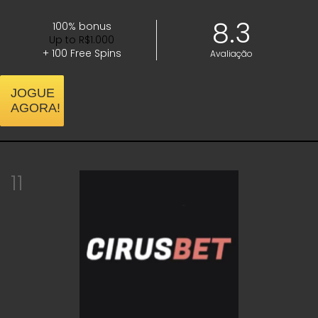
8.3
100% bonus
Up to R$1.000
+ 100 Free Spins
Avaliação
JOGUE
AGORA!
11