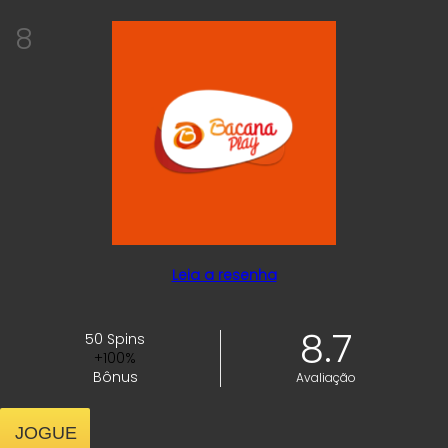
8
Leia a resenha
8.7
50 Spins
+100%
Bônus
Avaliação
JOGUE