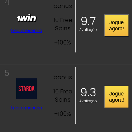
4
bonus
9.7
10 Free
Jogue
Spins
agora!
Avaliação
Leia a resenha
+100%
5
bonus
9.3
10 Free
Jogue
Spins
agora!
Avaliação
Leia a resenha
+100%