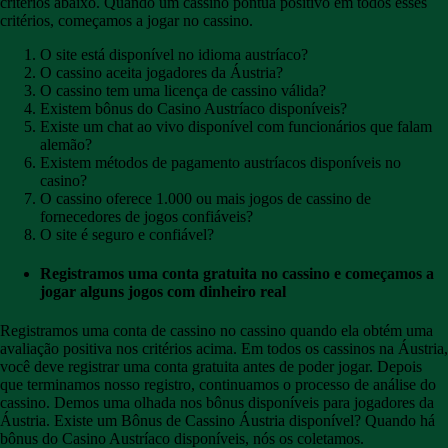
critérios abaixo. Quando um cassino pontua positivo em todos esses
critérios, começamos a jogar no cassino.
O site está disponível no idioma austríaco?
O cassino aceita jogadores da Áustria?
O cassino tem uma licença de cassino válida?
Existem bônus do Casino Austríaco disponíveis?
Existe um chat ao vivo disponível com funcionários que falam
alemão?
Existem métodos de pagamento austríacos disponíveis no
casino?
O cassino oferece 1.000 ou mais jogos de cassino de
fornecedores de jogos confiáveis?
O site é seguro e confiável?
Registramos uma conta gratuita no cassino e começamos a
jogar alguns jogos com dinheiro real
Registramos uma conta de cassino no cassino quando ela obtém uma
avaliação positiva nos critérios acima. Em todos os cassinos na Áustria,
você deve registrar uma conta gratuita antes de poder jogar. Depois
que terminamos nosso registro, continuamos o processo de análise do
cassino. Demos uma olhada nos bônus disponíveis para jogadores da
Áustria. Existe um Bônus de Cassino Áustria disponível? Quando há
bônus do Casino Austríaco disponíveis, nós os coletamos.