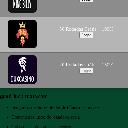
50 Rodadas Grátis + 100%
Jogar
20 Rodadas Grátis + 150%
Jogar
good-luck-mate.com
Sempre as melhores ofertas de bônus disponíveis.
Comentários justos de jogadores reais.
Guias de cassino úteis e extensos.