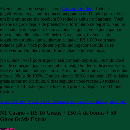
Fizemos um acordo especial com
Cassino Dunder
. Todos os
jogadores que registrarem uma conta gratuita no Dunder por meio de
um link em nosso site recebem 50 rodadas grátis no Starburst. Você
recebe os giros depois de preencher o formulário de registro. Não há
necessidade de depósito. Com as rodadas grátis, você pode ganhar
uma quantia ilimitada de dinheiro. No passado, tivemos alguns
jogadores sortudos que ganharam acima de R$ 1.000 com suas
rodadas grátis. Você pode ser o próximo jogador sortudo ao se
inscrever no Dunder Casino. É uma chance livre de risco.
No Dunder, você pode triplicar seu primeiro depósito. Quando você
decide começar a jogar com dinheiro real, Dunder triplica esse valor.
Este é um bônus muito generoso. A maioria dos outros cassinos online
oferece bônus de 100%. Dunder oferece 200% e também 180 rodadas
grátis extras no Starburst. 9 dias seguidos você recebe 20 rodadas
grátis no Starburst depois de fazer um primeiro depósito no Dunder
Casino.
Abra o Dunder Casino e colete suas primeiras 50 rodadas grátis hoje!
N1 Casino – R$ 10 Grátis + 150% de bônus + 50
Giros Grátis Extras