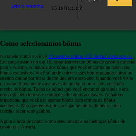
Leia a resenha
Cashback
Como selecionamos bônus
Na tabela acima você vê
10 cassinos online com melhor classificação
.
Em cada cassino no top 10, organizamos um bônus de cassino especial
para a Áustria. A maioria dos bônus que você encontra na tabela são
bônus exclusivos. Você só pode coletar esses bônus quando entrar no
cassino online por meio de um link em nosso site. Quando você visita
o cassino diretamente ou através de qualquer outro site, você não
recebe os bônus. Todos os bônus que você encontra na tabela e em
nosso site têm termos e condições de bônus aceitáveis. Achamos
importante que você use apenas bônus com termos de bônus
aceitáveis. Não queremos que você ganhe muito dinheiro e não
consiga sacar seus ganhos.
Agora é hora de contar como selecionamos os melhores bônus de
cassino na Áustria.