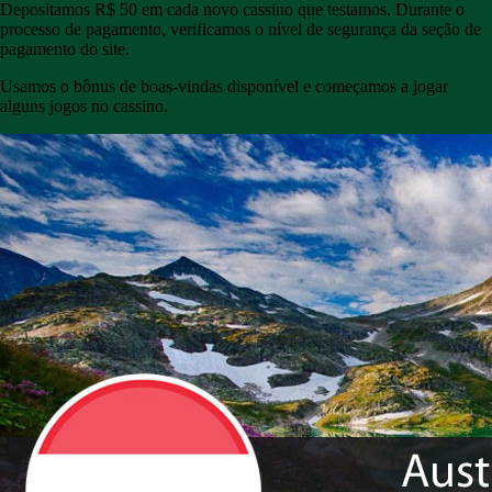
Depositamos R$ 50 em cada novo cassino que testamos. Durante o
processo de pagamento, verificamos o nível de segurança da seção de
pagamento do site.
Usamos o bônus de boas-vindas disponível e começamos a jogar
alguns jogos no cassino.