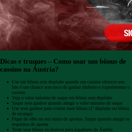
Dicas e truques – Como usar um bônus de
cassino na Áustria?
Use um bônus sem depósito quando um cassino oferecer um.
Isto é um chance sem risco de ganhar dinheiro e experimentar o
cassino
Veja o valor máximo de saque em bônus sem depósito
Saque seus ganhos quando atingir o valor máximo de saque
Use seus ganhos para coletar mais bônus (1º depósito ou bônus
de recarga)
Fique de olho no seu status de apostas. Saque quando atingir os
requisitos de aposta
Tente usar bônus exclusivos para jogadores da Áustria