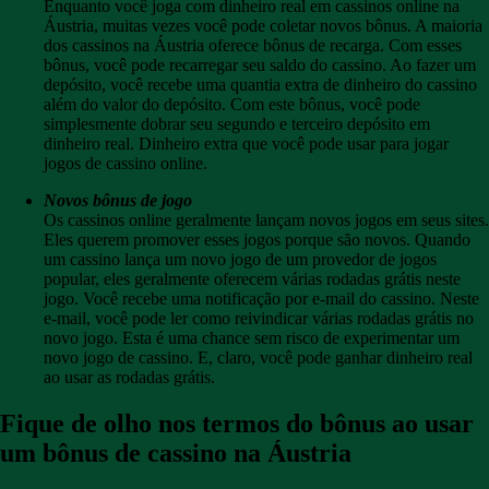
Enquanto você joga com dinheiro real em cassinos online na
Áustria, muitas vezes você pode coletar novos bônus. A maioria
dos cassinos na Áustria oferece bônus de recarga. Com esses
bônus, você pode recarregar seu saldo do cassino. Ao fazer um
depósito, você recebe uma quantia extra de dinheiro do cassino
além do valor do depósito. Com este bônus, você pode
simplesmente dobrar seu segundo e terceiro depósito em
dinheiro real. Dinheiro extra que você pode usar para jogar
jogos de cassino online.
Novos bônus de jogo
Os cassinos online geralmente lançam novos jogos em seus sites.
Eles querem promover esses jogos porque são novos. Quando
um cassino lança um novo jogo de um provedor de jogos
popular, eles geralmente oferecem várias rodadas grátis neste
jogo. Você recebe uma notificação por e-mail do cassino. Neste
e-mail, você pode ler como reivindicar várias rodadas grátis no
novo jogo. Esta é uma chance sem risco de experimentar um
novo jogo de cassino. E, claro, você pode ganhar dinheiro real
ao usar as rodadas grátis.
Fique de olho nos termos do bônus ao usar
um bônus de cassino na Áustria