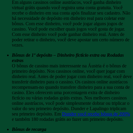
Em alguns cassinos online austríacos, você ganha dinheiro
virtual grátis quando você registra uma conta gratuita. Você
recebe o dinheiro em sua conta após finalizar seu cadastro. Não
há necessidade de depósito em dinheiro real para coletar este
bônus. Com esse dinheiro, você pode jogar alguns jogos de
cassino. Você pode escolher quais jogos você gosta de jogar.
Com esse dinheiro você pode ganhar dinheiro real. Antes de
poder retirar o dinheiro, você deve apostar um certo número de
vezes.
Bônus de 1º depósito – Dinheiro fictício extra ou Rodadas
extras
O bônus de cassino mais interessante na Áustria é o bônus de
primeiro depósito. Nos cassinos online, você quer jogar com
dinheiro real. Antes de poder jogar com dinheiro real, você deve
transferir dinheiro para o cassino. Os casinos online austríacos
recompensam-no quando transfere dinheiro para a sua conta de
casino. Eles oferecem uma porcentagem extra de dinheiro
fictício ou várias rodadas grátis extras. Nos melhores cassinos
online austríacos, você pode simplesmente dobrar ou triplicar o
valor do seu primeiro depósito. Dunder e Lapalingo triplicam
seu primeiro depósito. Em
Dunder você recebe bônus de 200%
e também 180 rodadas grátis ao fazer um primeiro depósito.
Bônus de recarga