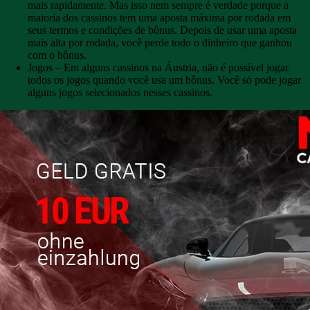
mais rapidamente. Mas isso nem sempre é verdade porque a
maioria dos cassinos tem uma aposta máxima por rodada em
seus termos e condições de bônus. Depois de usar uma aposta
mais alta por rodada, você perde todo o dinheiro que ganhou
com o bônus.
Jogos – Em alguns cassinos na Áustria, não é possível jogar
todos os jogos quando você usa um bônus. Você só pode jogar
alguns jogos selecionados nesses cassinos.