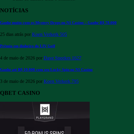
NOTÍCIAS
Ganhe muito com os Mystery Drops no N1 Casino – Ganhe R$ 78.000
25 dias atrás
por
Koen Verkerk
505
Prêmio em dinheiro do LIV Golf
4 de maio de 2026
por
Dave Sneekes
1627
Ganhe até R$ 10.000 com seu Lucky Spin no N1 Casino
3 de maio de 2026
por
Koen Verkerk
795
QBET CASINO