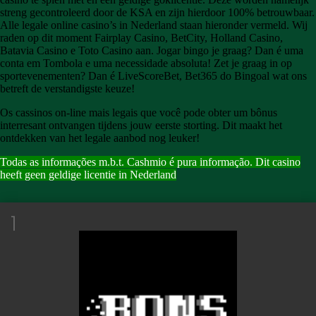
streng gecontroleerd door de KSA en zijn hierdoor 100% betrouwbaar.
Alle legale online casino’s in Nederland staan ​​hieronder vermeld. Wij
raden op dit moment Fairplay Casino, BetCity, Holland Casino,
Batavia Casino e Toto Casino aan. Jogar bingo je graag? Dan é uma
conta em Tombola e uma necessidade absoluta! Zet je graag in op
sportevenementen? Dan é LiveScoreBet, Bet365 do Bingoal wat ons
betreft de verstandigste keuze!
Os cassinos on-line mais legais que você pode obter um bônus
interresant ontvangen tijdens jouw eerste storting. Dit maakt het
ontdekken van het legale aanbod nog leuker!
Todas as informações m.b.t. Cashmio é pura informação. Dit casino
heeft geen geldige licentie in Nederland
1