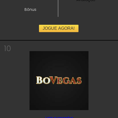
Bônus
JOGUE AGORA!
10