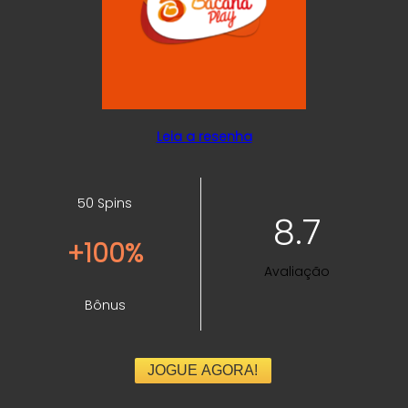
Leia a resenha
50 Spins
8.7
+100%
Avaliação
Bônus
JOGUE AGORA!