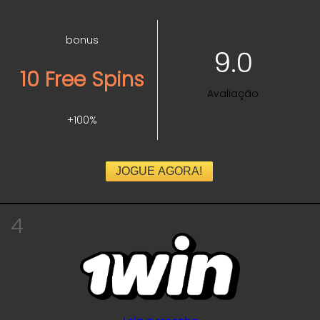
bonus
9.0
10 Free Spins
Avaliação
+100%
JOGUE AGORA!
4