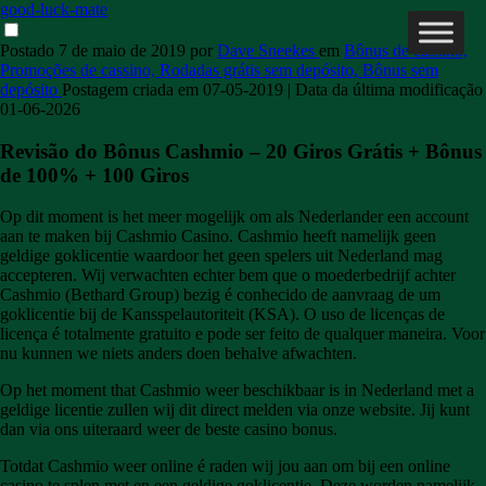
good-luck-mate
Postado
7 de maio de 2019
por
Dave Sneekes
em
Bônus de cassino,
Promoções de cassino,
Rodadas grátis sem depósito,
Bônus sem
depósito
Postagem criada em
07-05-2019
| Data da última modificação
01-06-2026
Revisão do Bônus Cashmio – 20 Giros Grátis + Bônus
de 100% + 100 Giros
Op dit moment is het meer mogelijk om als Nederlander een account
aan te maken bij Cashmio Casino. Cashmio heeft namelijk geen
geldige goklicentie waardoor het geen spelers uit Nederland mag
accepteren. Wij verwachten echter bem que o moederbedrijf achter
Cashmio (Bethard Group) bezig é conhecido de aanvraag de um
goklicentie bij de Kansspelautoriteit (KSA). O uso de licenças de
licença é totalmente gratuito e pode ser feito de qualquer maneira. Voor
nu kunnen we niets anders doen behalve afwachten.
Op het moment that Cashmio weer beschikbaar is in Nederland met a
geldige licentie zullen wij dit direct melden via onze website. Jij kunt
dan via ons uiteraard weer de beste casino bonus.
Totdat Cashmio weer online é raden wij jou aan om bij een online
casino te splen met en een geldige goklicentie. Deze worden namelijk