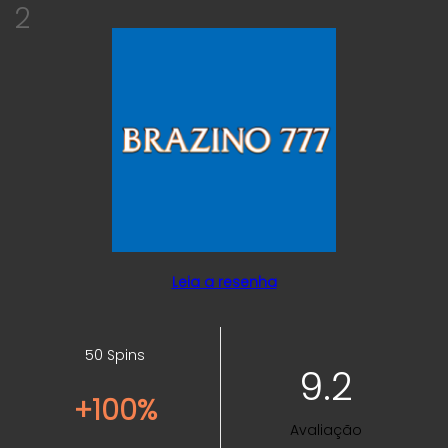
2
Leia a resenha
50 Spins
9.2
+100%
Avaliação