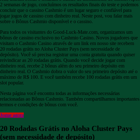
2 semanas de jogo, concluímos os resultados finais do teste e podemos
concluir que o cassino Cashmio é um lugar seguro e confiável para
jogar jogos de cassino com dinheiro real. Neste post, vou falar mais
sobre o Bônus Cashmio disponível e o cassino.
Para todos os visitantes do Good-Luck-Mate.com, organizamos um
bônus de cassino exclusivo no Cashmio Casino. Novos jogadores que
visitam o Cashmio Casino através de um link em nosso site recebem
20 rodadas grátis no Aloha Cluster Pays (sem necessidade de
depósito). Você só precisa registrar uma conta gratuita quando quiser
reivindicar as 20 rodadas grátis. Quando você decide jogar com
dinheiro real, recebe 2 bônus além do seu primeiro depósito em
dinheiro real. O Cashmio dobra o valor do seu primeiro depósito até o
máximo de R$ 100. E você também recebe 100 rodadas grátis em um
slot popular.
Nesta página você encontra todas as informações necessárias
relacionadas ao Bônus Cashmio. Também compartilhamos importantes
termos e condições de bônus com você.
Jogue agora
20 Rodadas Grátis no Aloha Cluster Pays
(sem necessidade de depósito)