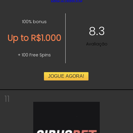
Leia a resenha
100% bonus
8.3
Up to R$1.000
Avaliação
+ 100 Free Spins
JOGUE AGORA!
11