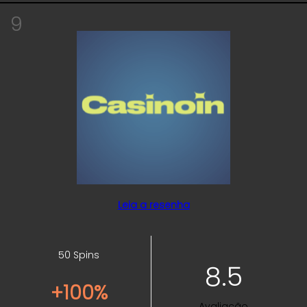
9
Leia a resenha
50 Spins
8.5
+100%
Avaliação