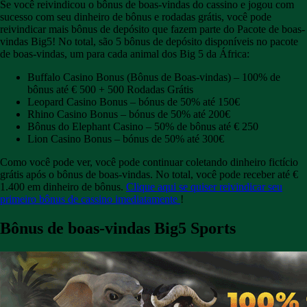
Se você reivindicou o bônus de boas-vindas do cassino e jogou com
sucesso com seu dinheiro de bônus e rodadas grátis, você pode
reivindicar mais bônus de depósito que fazem parte do Pacote de boas-
vindas Big5! No total, são 5 bônus de depósito disponíveis no pacote
de boas-vindas, um para cada animal dos Big 5 da África:
Buffalo Casino Bonus (Bônus de Boas-vindas) – 100% de
bônus até € 500 + 500 Rodadas Grátis
Leopard Casino Bonus – bónus de 50% até 150€
Rhino Casino Bonus – bónus de 50% até 200€
Bônus do Elephant Casino – 50% de bônus até € 250
Lion Casino Bonus – bónus de 50% até 300€
Como você pode ver, você pode continuar coletando dinheiro fictício
grátis após o bônus de boas-vindas. No total, você pode receber até €
1.400 em dinheiro de bônus.
Clique aqui se quiser reivindicar seu
primeiro bônus de cassino imediatamente
!
Bônus de boas-vindas Big5 Sports