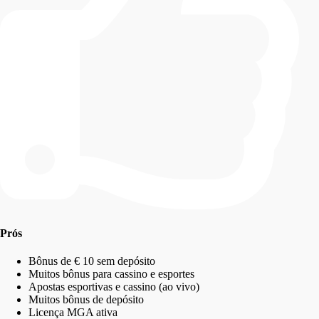
Prós
Bônus de € 10 sem depósito
Muitos bônus para cassino e esportes
Apostas esportivas e cassino (ao vivo)
Muitos bônus de depósito
Licença MGA ativa