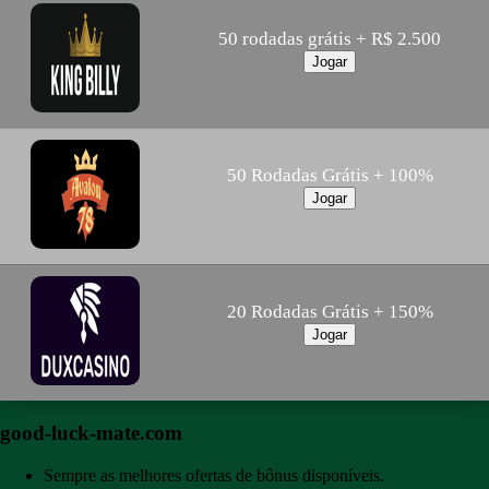
50 rodadas grátis + R$ 2.500
Jogar
50 Rodadas Grátis + 100%
Jogar
20 Rodadas Grátis + 150%
Jogar
good-luck-mate.com
Sempre as melhores ofertas de bônus disponíveis.