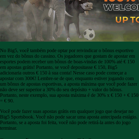
No Big5, você também pode optar por reivindicar o bônus esportivo
em vez do bônus do cassino. Os jogadores que gostam de apostar em
esportes podem receber um bônus de boas-vindas de 100% até € 150
em apostas grátis! Portanto, se você depositasse € 150, Big5
adicionaria outros € 150 à sua conta! Nesse caso pode começar a
apostar com 300€! Lembre-se de que, enquanto estiver jogando com
um bônus de apostas esportivas, a aposta máxima que você pode fazer
não deve ser superior a 30% do seu depósito + valor do bônus.
Portanto, neste exemplo, sua aposta máxima é de 30% x € 150 + € 150
= € 90.
Você pode fazer suas apostas grátis em qualquer jogo que desejar no
Big5 Sportsbook. Você não pode sacar uma aposta antecipada estágio.
Portanto, se a aposta foi feita, você não pode retirá-la antes do jogo
terminar.