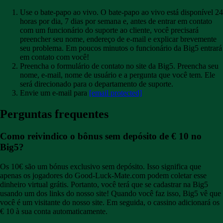
Use o bate-papo ao vivo. O bate-papo ao vivo está disponível 24
horas por dia, 7 dias por semana e, antes de entrar em contato
com um funcionário do suporte ao cliente, você precisará
preencher seu nome, endereço de e-mail e explicar brevemente
seu problema. Em poucos minutos o funcionário da Big5 entrará
em contato com você!
Preencha o formulário de contato no site da Big5. Preencha seu
nome, e-mail, nome de usuário e a pergunta que você tem. Ele
será direcionado para o departamento de suporte.
Envie um e-mail para
[email protected]
Perguntas frequentes
Como reivindico o bônus sem depósito de € 10 no
Big5?
Os 10€ são um bónus exclusivo sem depósito. Isso significa que
apenas os jogadores do Good-Luck-Mate.com podem coletar esse
dinheiro virtual grátis. Portanto, você terá que se cadastrar na Big5
usando um dos links do nosso site! Quando você faz isso, Big5 vê que
você é um visitante do nosso site. Em seguida, o cassino adicionará os
€ 10 à sua conta automaticamente.