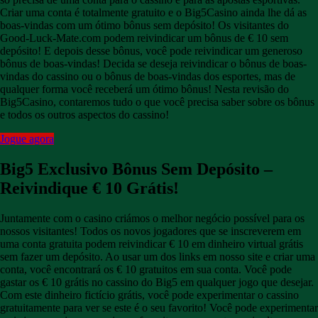
Criar uma conta é totalmente gratuito e o Big5Casino ainda lhe dá as
boas-vindas com um ótimo bônus sem depósito! Os visitantes do
Good-Luck-Mate.com podem reivindicar um bônus de € 10 sem
depósito! E depois desse bônus, você pode reivindicar um generoso
bônus de boas-vindas! Decida se deseja reivindicar o bônus de boas-
vindas do cassino ou o bônus de boas-vindas dos esportes, mas de
qualquer forma você receberá um ótimo bônus! Nesta revisão do
Big5Casino, contaremos tudo o que você precisa saber sobre os bônus
e todos os outros aspectos do cassino!
Jogue agora
Big5 Exclusivo Bônus Sem Depósito –
Reivindique € 10 Grátis!
Juntamente com o casino criámos o melhor negócio possível para os
nossos visitantes! Todos os novos jogadores que se inscreverem em
uma conta gratuita podem reivindicar € 10 em dinheiro virtual grátis
sem fazer um depósito. Ao usar um dos links em nosso site e criar uma
conta, você encontrará os € 10 gratuitos em sua conta. Você pode
gastar os € 10 grátis no cassino do Big5 em qualquer jogo que desejar.
Com este dinheiro fictício grátis, você pode experimentar o cassino
gratuitamente para ver se este é o seu favorito! Você pode experimentar