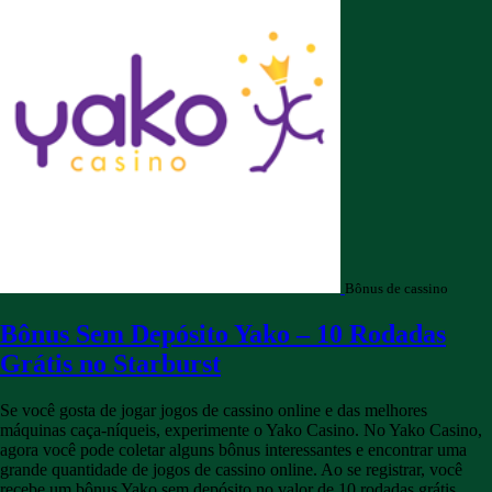
Bônus de cassino
Bônus Sem Depósito Yako – 10 Rodadas
Grátis no Starburst
Se você gosta de jogar jogos de cassino online e das melhores
máquinas caça-níqueis, experimente o Yako Casino. No Yako Casino,
agora você pode coletar alguns bônus interessantes e encontrar uma
grande quantidade de jogos de cassino online. Ao se registrar, você
recebe um bônus Yako sem depósito no valor de 10 rodadas grátis…