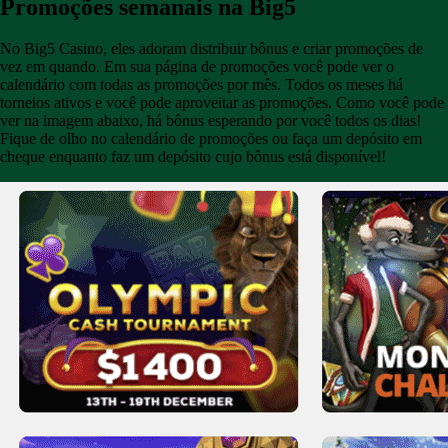
Promoções semanais na Big5
No Big5 Casino, eles adoram distribuir bônus e criar promoções de
vez em quando. Em sua página de promoções você pode ver o
calendário com todas as promoções por mês. Todos os meses há
torneios ativos e você pode aproveitar as promoções. Como você pode
ver na imagem abaixo, há bônus esperando por você todos os dias!
Fique de olho no calendário de promoções ou faça um depósito em
cheque enquanto faz um depósito cujo bônus está disponível!