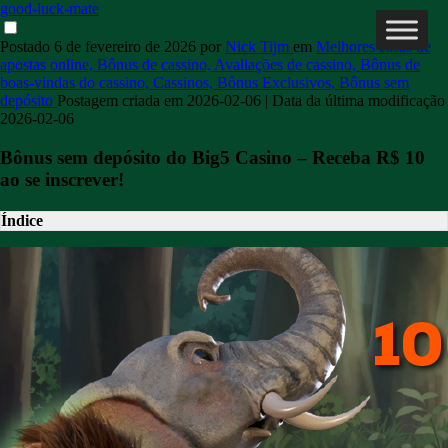
good-luck-mate
Postado
6 de fevereiro de 2026
por
Nick Tijm
em
Melhores casas de
apostas online,
Bônus de cassino,
Avaliações de cassino,
Bônus de
boas-vindas do cassino,
Cassinos,
Bônus Exclusivos,
Bônus sem
depósito
Postagem criada em
2026-02-06
| Data da última modificação
2026-02-06
Bônus sem depósito do Big5 Casino – Receba R$ 10
ao se inscrever!
Índice