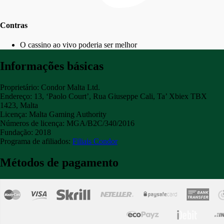
Contras
O cassino ao vivo poderia ser melhor
Informações básicas
Proprietário: Condor Malta Ltd.
Endereço: 13, ‘Paolo Court’, Rua Giuseppe Cali, Ta’ Xbiex TBX
1423, Malta
Licença: Malta Gaming Authority
Números de licença: MGA/B2C/340/2016
Fundação: 2018
Programa de afiliados:
Filiais Condor
Métodos de pagamento