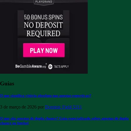
Guias
O que significa vitória absoluta nas apostas esportivas?
3 de março de 2026
por
Dominic Field
5311
O que são apostas de dupla chance? Guia especializado sobre apostas de dupla
chance no futebol