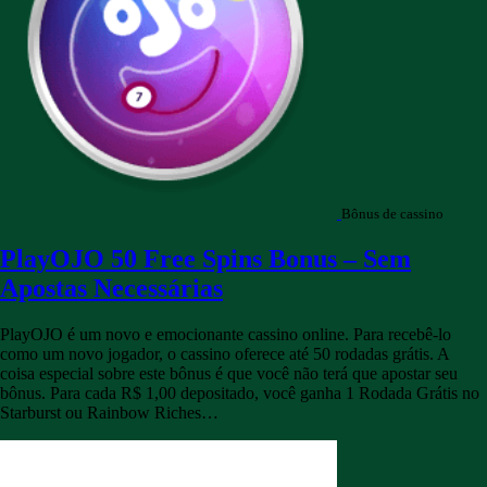
Bônus de cassino
PlayOJO 50 Free Spins Bonus – Sem
Apostas Necessárias
PlayOJO é um novo e emocionante cassino online. Para recebê-lo
como um novo jogador, o cassino oferece até 50 rodadas grátis. A
coisa especial sobre este bônus é que você não terá que apostar seu
bônus. Para cada R$ 1,00 depositado, você ganha 1 Rodada Grátis no
Starburst ou Rainbow Riches…