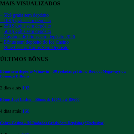
MAIS VISUALIZADOS
–
5R$ grátis sem depósito
– 10R$ grátis sem depósito
–
25R$ grátis sem depósito
–
50R$ grátis sem depósito
– Cassinos de bônus sem depósito 2026
–
Bônus sem depósito do Ice Casino
–
Nine Casino Bônus Sem Depósito
ÚLTIMOS BÔNUS
Bônus sem depósito Winawin – 30 rodadas grátis no Book of Megaways ou
Bonanza Billions
2 dias atrás
192
Bônus Jupi Casino – Bônus de 120% até R$600
4 dias atrás
160
Cobra Casino – 50 Rodadas Grátis Sem Depósito (*Exclusivo)