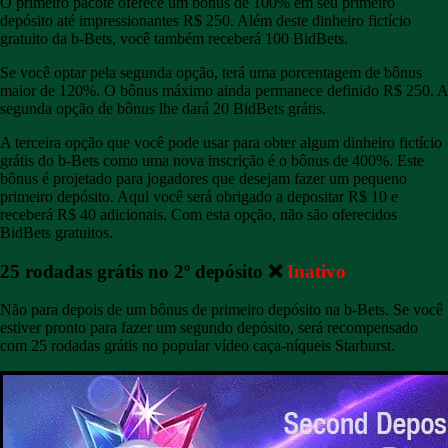
O primeiro pacote oferece um bônus de 100% em seu primeiro
depósito até impressionantes R$ 250. Além deste dinheiro fictício
gratuito da b-Bets, você também receberá 100 BidBets.
Se você optar pela segunda opção, terá uma porcentagem de bônus
maior de 120%. O bônus máximo ainda permanece definido R$ 250. A
segunda opção de bônus lhe dará 20 BidBets grátis.
A terceira opção que você pode usar para obter algum dinheiro fictício
grátis do b-Bets como uma nova inscrição é o bônus de 400%. Este
bônus é projetado para jogadores que desejam fazer um pequeno
primeiro depósito. Aqui você será obrigado a depositar R$ 10 e
receberá R$ 40 adicionais. Com esta opção, não são oferecidos
BidBets gratuitos.
25 rodadas grátis no 2º depósito ❌
Inativo
Não para depois de um bônus de primeiro depósito na b-Bets. Se você
estiver pronto para fazer um segundo depósito, será recompensado
com 25 rodadas grátis no popular vídeo caça-níqueis Starburst.