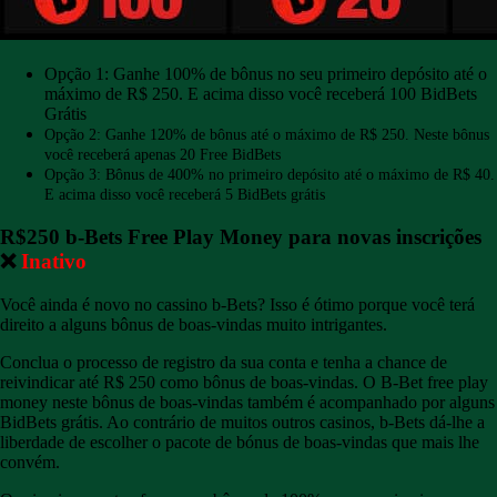
Opção 1: Ganhe 100% de bônus no seu primeiro depósito até o
máximo de R$ 250. E acima disso você receberá 100 BidBets
Grátis
Opção 2: Ganhe 120% de bônus até o máximo de R$ 250. Neste bônus
você receberá apenas 20 Free BidBets
Opção 3: Bônus de 400% no primeiro depósito até o máximo de R$ 40.
E acima disso você receberá 5 BidBets grátis
R$250 b-Bets Free Play Money para novas inscrições
❌
Inativo
Você ainda é novo no cassino b-Bets? Isso é ótimo porque você terá
direito a alguns bônus de boas-vindas muito intrigantes.
Conclua o processo de registro da sua conta e tenha a chance de
reivindicar até R$ 250 como bônus de boas-vindas. O B-Bet free play
money neste bônus de boas-vindas também é acompanhado por alguns
BidBets grátis. Ao contrário de muitos outros casinos, b-Bets dá-lhe a
liberdade de escolher o pacote de bónus de boas-vindas que mais lhe
convém.