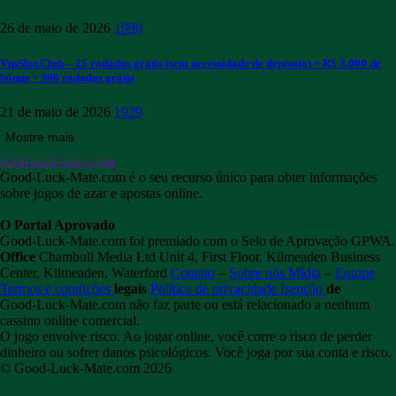
26 de maio de 2026
1990
VipSlot.Club – 25 rodadas grátis (sem necessidade de depósito) + R$ 3.000 de
bônus + 300 rodadas grátis
21 de maio de 2026
1929
Mostre mais
good-luck-mate.com
Good-Luck-Mate.com é o seu recurso único para obter informações
sobre jogos de azar e apostas online.
O Portal Aprovado
Good-Luck-Mate.com foi premiado com o Selo de Aprovação GPWA.
Office
Chambull Media Ltd
Unit 4, First Floor,
Kilmeaden Business
Center,
Kilmeaden,
Waterford
Contato
–
Sobre nós
Mídia
–
Equipe
Termos e condições
legais
Política de privacidade
Isenção
de
responsabilidade Jogo responsável Jogo
Good-Luck-Mate.com não faz parte ou está relacionado a nenhum
responsável
Como evitar o
vício
cassino online comercial.
O jogo envolve risco.
Ao jogar online, você corre o risco de perder
dinheiro ou sofrer danos psicológicos.
Você joga por sua conta e risco.
© Good-Luck-Mate.com 2026