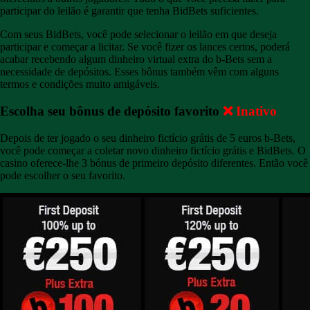
participar do leilão é garantir que tenha BidBets suficientes.
Com seus BidBets, você pode selecionar o leilão em que deseja
participar e começar a licitar. Se você fizer os lances certos, poderá
acabar recebendo algum dinheiro virtual extra do b-Bets sem a
necessidade de depósitos. Esses bônus também vêm com alguns
termos e condições muito amigáveis.
Escolha seu bônus de depósito favorito
❌ Inativo
Depois de ter jogado o seu dinheiro fictício grátis de 5 euros b-Bets,
você pode começar a coletar novo dinheiro fictício grátis e BidBets. O
casino oferece-lhe 3 bónus de primeiro depósito diferentes. Então você
pode escolher o seu favorito.