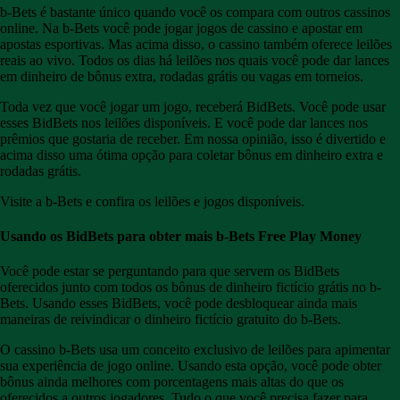
b-Bets é bastante único quando você os compara com outros cassinos
online. Na b-Bets você pode jogar jogos de cassino e apostar em
apostas esportivas. Mas acima disso, o cassino também oferece leilões
reais ao vivo. Todos os dias há leilões nos quais você pode dar lances
em dinheiro de bônus extra, rodadas grátis ou vagas em torneios.
Toda vez que você jogar um jogo, receberá BidBets. Você pode usar
esses BidBets nos leilões disponíveis. E você pode dar lances nos
prêmios que gostaria de receber. Em nossa opinião, isso é divertido e
acima disso uma ótima opção para coletar bônus em dinheiro extra e
rodadas grátis.
Visite a b-Bets e confira os leilões e jogos disponíveis.
Usando os BidBets para obter mais b-Bets Free Play Money
Você pode estar se perguntando para que servem os BidBets
oferecidos junto com todos os bônus de dinheiro fictício grátis no b-
Bets. Usando esses BidBets, você pode desbloquear ainda mais
maneiras de reivindicar o dinheiro fictício gratuito do b-Bets.
O cassino b-Bets usa um conceito exclusivo de leilões para apimentar
sua experiência de jogo online. Usando esta opção, você pode obter
bônus ainda melhores com porcentagens mais altas do que os
oferecidos a outros jogadores. Tudo o que você precisa fazer para