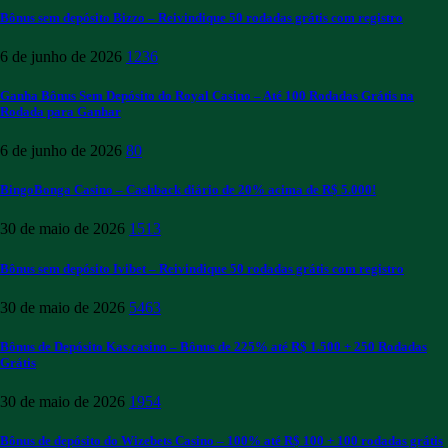
Bônus sem depósito Bizzo – Reivindique 50 rodadas grátis com registro
6 de junho de 2026
1236
Ganha Bônus Sem Depósito do Royal Casino – Até 100 Rodadas Grátis na
Rodada para Ganhar
6 de junho de 2026
80
BingoBonga Casino – Cashback diário de 20% acima de R$ 5.000!
30 de maio de 2026
1513
Bônus sem depósito Ivibet – Reivindique 50 rodadas grátis com registro
30 de maio de 2026
5463
Bônus de Depósito Kas.casino – Bônus de 225% até R$ 1.500 + 250 Rodadas
Grátis
30 de maio de 2026
1954
Bônus de depósito do Wizebets Casino – 100% até R$ 100 + 100 rodadas grátis