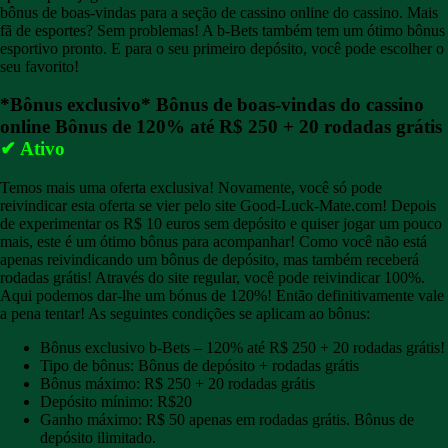
bônus de boas-vindas para a seção de cassino online do cassino. Mais
fã de esportes? Sem problemas! A b-Bets também tem um ótimo bônus
esportivo pronto. E para o seu primeiro depósito, você pode escolher o
seu favorito!
*Bônus exclusivo* Bônus de boas-vindas do cassino
online Bônus de 120% até R$ 250 + 20 rodadas grátis
✔
Ativo
Temos mais uma oferta exclusiva! Novamente, você só pode
reivindicar esta oferta se vier pelo site Good-Luck-Mate.com! Depois
de experimentar os R$ 10 euros sem depósito e quiser jogar um pouco
mais, este é um ótimo bônus para acompanhar! Como você não está
apenas reivindicando um bônus de depósito, mas também receberá
rodadas grátis! Através do site regular, você pode reivindicar 100%.
Aqui podemos dar-lhe um bónus de 120%! Então definitivamente vale
a pena tentar! As seguintes condições se aplicam ao bônus:
Bônus exclusivo b-Bets – 120% até R$ 250 + 20 rodadas grátis!
Tipo de bônus: Bônus de depósito + rodadas grátis
Bônus máximo: R$ 250 + 20 rodadas grátis
Depósito mínimo: R$20
Ganho máximo: R$ 50 apenas em rodadas grátis. Bônus de
depósito ilimitado.