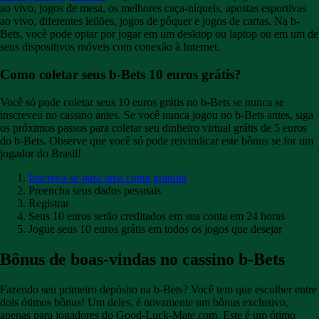
ao vivo, jogos de mesa, os melhores caça-níqueis, apostas esportivas
ao vivo, diferentes leilões, jogos de pôquer e jogos de cartas. Na b-
Bets, você pode optar por jogar em um desktop ou laptop ou em um de
seus dispositivos móveis com conexão à Internet.
Como coletar seus b-Bets 10 euros grátis?
Você só pode coletar seus 10 euros grátis no b-Bets se nunca se
inscreveu no cassino antes. Se você nunca jogou no b-Bets antes, siga
os próximos passos para coletar seu dinheiro virtual grátis de 5 euros
do b-Bets. Observe que você só pode reivindicar este bônus se for um
jogador do Brasil!
Inscreva-se para uma conta gratuita
Preencha seus dados pessoais
Registrar
Seus 10 euros serão creditados em sua conta em 24 horas
Jogue seus 10 euros grátis em todos os jogos que desejar
Bônus de boas-vindas no cassino b-Bets
Fazendo seu primeiro depósito na b-Bets? Você tem que escolher entre
dois ótimos bônus! Um deles, é novamente um bônus exclusivo,
apenas para jogadores do Good-Luck-Mate.com. Este é um ótimo