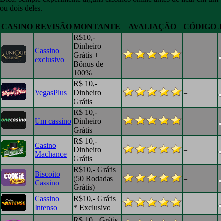
ou dois deles.
CASINO
REVISÃO
MONTANTE
AVALIAÇÃO
CÓDIGO
R$10,-
Dinheiro
Cassino
Grátis +
–
exclusivo
Bônus de
100%
R$ 10,-
VegasPlus
Dinheiro
–
Grátis
R$ 10,-
Um cassino
Dinheiro
–
Grátis
R$ 10,-
Casino
Dinheiro
–
Machance
Grátis
R$10,- Grátis
Biscoito
(50 Rodadas
–
Cassino
Grátis)
Cassino
R$10,- Grátis
–
Intenso
* Exclusivo
R$ 10,- Grátis