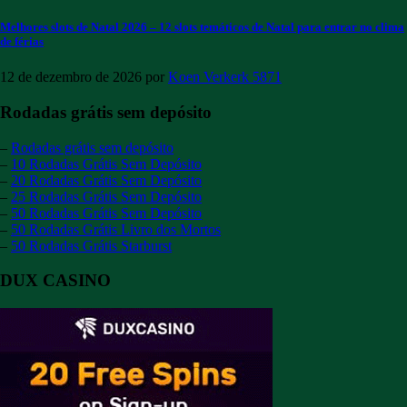
Melhores slots de Natal 2026 – 12 slots temáticos de Natal para entrar no clima
de férias
12 de dezembro de 2026
por
Koen Verkerk
5871
Rodadas grátis sem depósito
–
Rodadas grátis sem depósito
–
10 Rodadas Grátis Sem Depósito
–
20 Rodadas Grátis Sem Depósito
–
25 Rodadas Grátis Sem Depósito
–
50 Rodadas Grátis Sem Depósito
–
50 Rodadas Grátis Livro dos Mortos
–
50 Rodadas Grátis Starburst
DUX CASINO