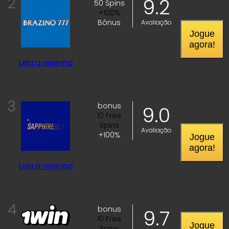
2
9.2
50 Spins
+100%
Bônus
Avaliação
Jogue
agora!
Leia a resenha
3
bonus
9.0
10 Free
Spins
Avaliação
+100%
Jogue
agora!
Leia a resenha
4
bonus
9.7
10 Free
Jogue
Spins