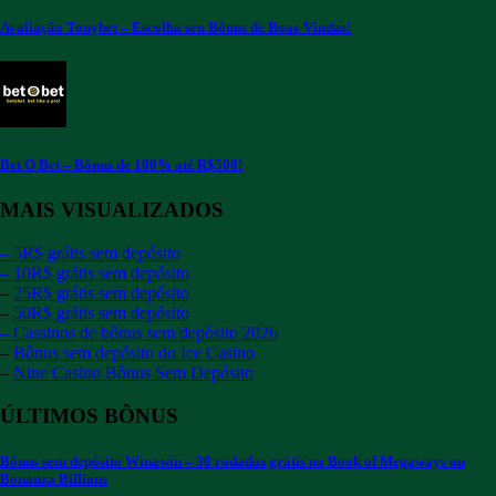
Avaliação Tonybet – Escolha seu Bônus de Boas-Vindas!
Bet O Bet – Bônus de 100% até R$500!
MAIS VISUALIZADOS
–
5R$ grátis sem depósito
– 10R$ grátis sem depósito
–
25R$ grátis sem depósito
–
50R$ grátis sem depósito
– Cassinos de bônus sem depósito 2026
–
Bônus sem depósito do Ice Casino
–
Nine Casino Bônus Sem Depósito
ÚLTIMOS BÔNUS
Bônus sem depósito Winawin – 30 rodadas grátis no Book of Megaways ou
Bonanza Billions