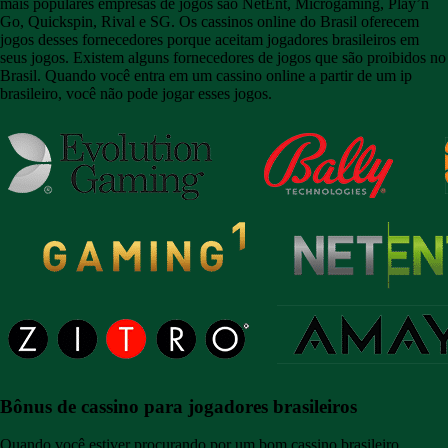
mais populares empresas de jogos são NetEnt, Microgaming, Play’n
Go, Quickspin, Rival e SG. Os cassinos online do Brasil oferecem
jogos desses fornecedores porque aceitam jogadores brasileiros em
seus jogos. Existem alguns fornecedores de jogos que são proibidos no
Brasil. Quando você entra em um cassino online a partir de um ip
brasileiro, você não pode jogar esses jogos.
Bônus de cassino para jogadores brasileiros
Quando você estiver procurando por um bom cassino brasileiro,