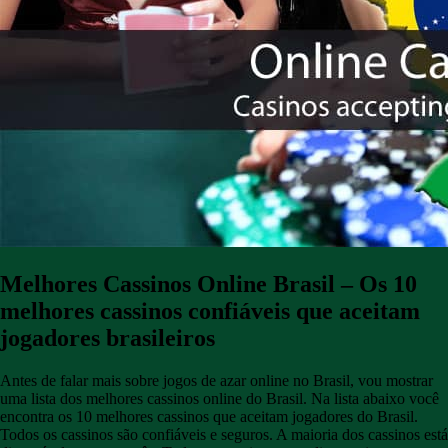
Melhores Cassinos Online Brasil – Os 10
melhores cassinos confiáveis ​​que aceitam
jogadores brasileiros
Antes de falar mais sobre jogos de azar online no Brasil, vou mostrar
uma lista dos melhores cassinos online do Brasil. Na lista abaixo você
encontra os 10 melhores cassinos que aceitam jogadores do Brasil.
Todos os cassinos são confiáveis ​​e seguros. A maioria dos cassinos está