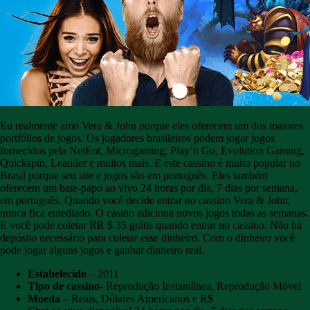
Eu realmente amo Vera & John porque eles oferecem um dos maiores
portfólios de jogos. Os jogadores brasileiros podem jogar jogos
fornecidos pela NetEnt, Microgaming, Play’n Go, Evolution Gaming,
Quickspin, Leander e muitos mais. E este cassino é muito popular no
Brasil porque seu site e jogos são em português. Eles também
oferecem um bate-papo ao vivo 24 horas por dia, 7 dias por semana,
em português. Quando você decide entrar no cassino Vera & John,
nunca fica entediado. O casino adiciona novos jogos todas as semanas.
E você pode coletar RR $ 35 grátis quando entrar no cassino. Não há
depósito necessário para coletar esse dinheiro. Com o dinheiro você
pode jogar alguns jogos e ganhar dinheiro real.
Estabelecido
– 2011
Tipo de cassino-
Reprodução Instantânea, Reprodução Móvel
Moeda
– Reais, Dólares Americanos e R$