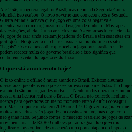
Até 1946, o jogo era legal no Brasil, mas depois da Segunda Guerra
Mundial isso acabou. O novo governo que começou após a Segunda
Guerra Mundial achava que o jogo era uma coisa negativa e
incentivava o crime organizado e a lavagem de dinheiro. Mas, apesar
das restrições, ainda há uma área cinzenta. As empresas internacionais
de jogos de azar ainda aceitam jogadores do Brasil e têm seus sites em
português. No governo não há recursos para monitorar esses sites
“ilegais”. Os cassinos online que aceitam jogadores brasileiros não
podem receber multa do governo brasileiro e isso significa que
continuam aceitando jogadores do Brasil.
O que está acontecendo hoje?
O jogo online e offline é muito grande no Brasil. Existem algumas
operadoras que oferecem apostas esportivas regulamentadas. E o bingo
e a loteria são muito grandes no Brasil. Nenhum dos operadores online
possui uma licença real para o Brasil. O Brasil não concede nenhuma
licença para operadoras online no momento então é difícil conseguir
um. Mas isso pode mudar em 2018 ou 2019. O governo agora vê que
muitos brasileiros estão jogando em cassinos online, mas o governo
não ganha nada. Segundo fontes, o mercado brasileiro de jogos de azar
movimenta mais de R$ 800 milhões por ano. Quando o governo
legalizar o jogo online, eles receberão uma porcentagem do imposto