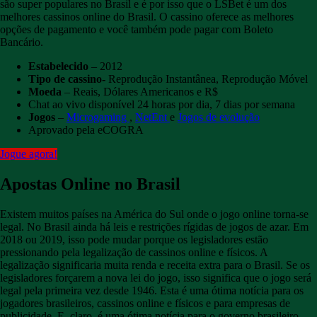
são super populares no Brasil e é por isso que o LSBet é um dos
melhores cassinos online do Brasil. O cassino oferece as melhores
opções de pagamento e você também pode pagar com Boleto
Bancário.
Estabelecido
– 2012
Tipo de cassino-
Reprodução Instantânea, Reprodução Móvel
Moeda
– Reais, Dólares Americanos e R$
Chat ao vivo disponível 24 horas por dia, 7 dias por semana
Jogos
–
Microgaming
,
NetEnt
e
Jogos de evolução
Aprovado pela eCOGRA
Jogue agora!
Apostas Online no Brasil
Existem muitos países na América do Sul onde o jogo online torna-se
legal. No Brasil ainda há leis e restrições rígidas de jogos de azar. Em
2018 ou 2019, isso pode mudar porque os legisladores estão
pressionando pela legalização de cassinos online e físicos. A
legalização significaria muita renda e receita extra para o Brasil. Se os
legisladores forçarem a nova lei do jogo, isso significa que o jogo será
legal pela primeira vez desde 1946. Esta é uma ótima notícia para os
jogadores brasileiros, cassinos online e físicos e para empresas de
publicidade. E, claro, é uma ótima notícia para o governo brasileiro.