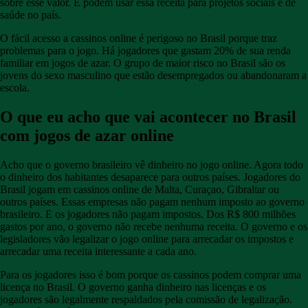
sobre esse valor. E podem usar essa receita para projetos sociais e de
saúde no país.
O fácil acesso a cassinos online é perigoso no Brasil porque traz
problemas para o jogo. Há jogadores que gastam 20% de sua renda
familiar em jogos de azar. O grupo de maior risco no Brasil são os
jovens do sexo masculino que estão desempregados ou abandonaram a
escola.
O que eu acho que vai acontecer no Brasil
com jogos de azar online
Acho que o governo brasileiro vê dinheiro no jogo online. Agora todo
o dinheiro dos habitantes desaparece para outros países. Jogadores do
Brasil jogam em cassinos online de Malta, Curaçao, Gibraltar ou
outros países. Essas empresas não pagam nenhum imposto ao governo
brasileiro. E os jogadores não pagam impostos. Dos R$ 800 milhões
gastos por ano, o governo não recebe nenhuma receita. O governo e os
legisladores vão legalizar o jogo online para arrecadar os impostos e
arrecadar uma receita interessante a cada ano.
Para os jogadores isso é bom porque os cassinos podem comprar uma
licença no Brasil. O governo ganha dinheiro nas licenças e os
jogadores são legalmente respaldados pela comissão de legalização.