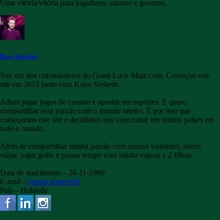
Uma vitória/vitória para jogadores, cassino e governo.
Dave Sneekes
Sou um dos cofundadores do Good-Luck-Mate.com. Começou este
site em 2015 junto com Koen Verkerk.
Adoro jogar jogos de cassino e apostar em esportes. E quero
compartilhar essa paixão com o mundo inteiro. É por isso que
começamos este site e decidimos nos concentrar em muitos países em
todo o mundo.
Além de compartilhar minha paixão com nossos visitantes, adoro
viajar, jogar golfe e passar tempo com minha esposa e 2 filhos.
Data de nascimento – 26-11-1980
E-mail –
[email protected]
País – Holanda