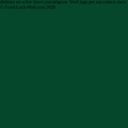
dinheiro ou sofrer danos psicológicos.
Você joga por sua conta e risco.
© Good-Luck-Mate.com 2026
Novos cassinos