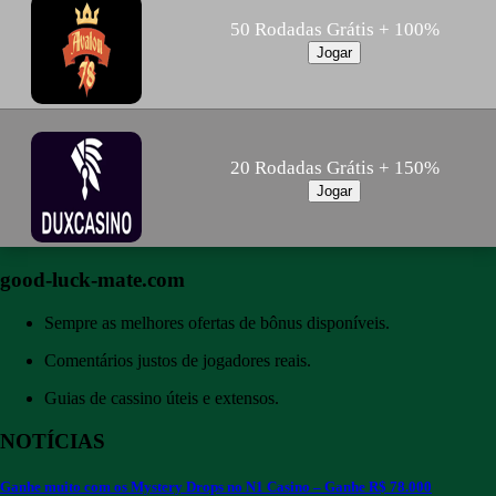
50 Rodadas Grátis + 100%
Jogar
20 Rodadas Grátis + 150%
Jogar
good-luck-mate.com
Sempre as melhores ofertas de bônus disponíveis.
Comentários justos de jogadores reais.
Guias de cassino úteis e extensos.
NOTÍCIAS
Ganhe muito com os Mystery Drops no N1 Casino – Ganhe R$ 78.000