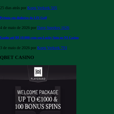
25 dias atrás
por
Koen Verkerk
505
Prêmio em dinheiro do LIV Golf
4 de maio de 2026
por
Dave Sneekes
1626
Ganhe até R$ 10.000 com seu Lucky Spin no N1 Casino
3 de maio de 2026
por
Koen Verkerk
793
QBET CASINO