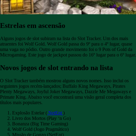
Estrelas em ascensão
Alguns jogos de slot subiram na lista do Slot Tracker. Um dos mais
atraentes foi Wolf Gold. Wolf Gold passa do 9º para o 4º lugar, quase
uma vaga no pódio. Outro grande movimento foi o 9 Pots of Gold da
Microgaming. Este jogo de jackpot passou do 16º lugar para o 6º lugar.
Novos jogos de slot entrando na lista
O Slot Tracker também mostrou alguns novos nomes. Isso inclui os
seguintes jogos recém-lançados; Buffalo King Megaways, Pirates
Plenty Megaways, Joyful Joker Megaways, Dazzle Me Megaways e
Primate King. Abaixo você encontrará uma visão geral completa dos
títulos mais populares.
Explosão Estelar (
NetEnt
)
Livro dos Mortos (Play ‘n Go)
Bonanza (Big Time Gaming)
Wolf Gold (Jogo Pragmático)
Missão de Gonzo (NetEnt)