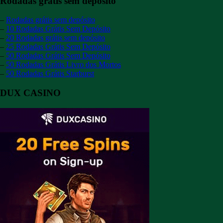
Rodadas grátis sem depósito
–
Rodadas grátis sem depósito
–
10 Rodadas Grátis Sem Depósito
–
20 Rodadas grátis sem depósito
–
25 Rodadas Grátis Sem Depósito
–
50 Rodadas Grátis Sem Depósito
–
50 Rodadas Grátis Livro dos Mortos
–
50 Rodadas Grátis Starburst
DUX CASINO