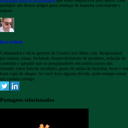
principais sites de caça-níqueis
que estão disponíveis para aderir. Leia
qualquer um desses artigos para começar de maneira conveniente e
segura.
Koen Verkerk
Cofundador e sócio-gerente da Good-Luck-Mate.com. Responsável
por muitas coisas, incluindo desenvolvimento de produtos, redação de
conteúdo e garantir que os pesquisadores encontrem nosso site.
Quando estou fora do escritório, gosto de andar de bicicleta, boxe e um
bom copo de uísque. Se você tiver alguma dúvida, pode sempre entrar
em contato comigo.
Postagens relacionadas