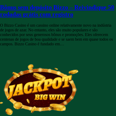
Bônus sem depósito Bizzo – Reivindique 50
rodadas grátis com registro
O Bizzo Casino é um cassino online relativamente novo na indústria
de jogos de azar. No entanto, eles são muito populares e são
conhecidos por seus generosos bônus e promoções. Eles oferecem
centenas de jogos de boa qualidade e se saem bem em quase todos os
campos. Bizzo Casino é fundado em…