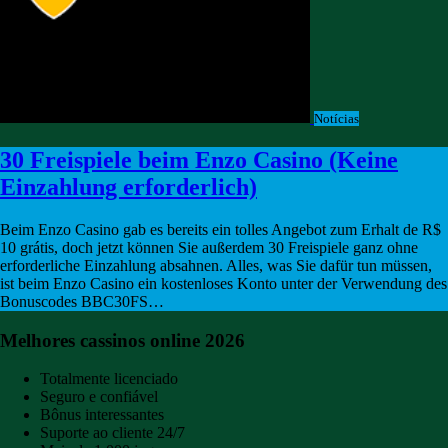
Notícias
30 Freispiele beim Enzo Casino (Keine
Einzahlung erforderlich)
Beim Enzo Casino gab es bereits ein tolles Angebot zum Erhalt de R$
10 grátis, doch jetzt können Sie außerdem 30 Freispiele ganz ohne
erforderliche Einzahlung absahnen. Alles, was Sie dafür tun müssen,
ist beim Enzo Casino ein kostenloses Konto unter der Verwendung des
Bonuscodes BBC30FS…
Melhores cassinos online 2026
Totalmente licenciado
Seguro e confiável
Bônus interessantes
Suporte ao cliente 24/7