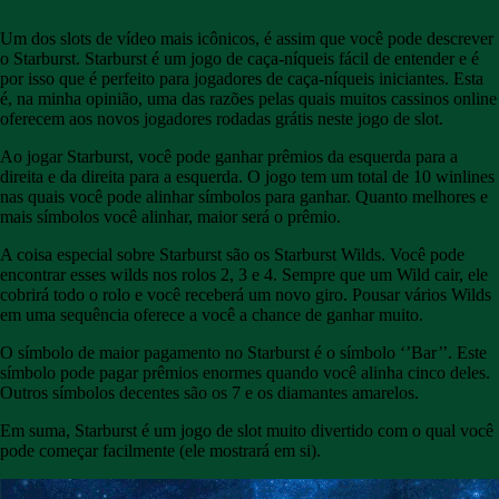
Um dos slots de vídeo mais icônicos, é assim que você pode descrever
o Starburst. Starburst é um jogo de caça-níqueis fácil de entender e é
por isso que é perfeito para jogadores de caça-níqueis iniciantes. Esta
é, na minha opinião, uma das razões pelas quais muitos cassinos online
oferecem aos novos jogadores rodadas grátis neste jogo de slot.
Ao jogar Starburst, você pode ganhar prêmios da esquerda para a
direita e da direita para a esquerda. O jogo tem um total de 10 winlines
nas quais você pode alinhar símbolos para ganhar. Quanto melhores e
mais símbolos você alinhar, maior será o prêmio.
A coisa especial sobre Starburst são os Starburst Wilds. Você pode
encontrar esses wilds nos rolos 2, 3 e 4. Sempre que um Wild cair, ele
cobrirá todo o rolo e você receberá um novo giro. Pousar vários Wilds
em uma sequência oferece a você a chance de ganhar muito.
O símbolo de maior pagamento no Starburst é o símbolo ‘’Bar’’. Este
símbolo pode pagar prêmios enormes quando você alinha cinco deles.
Outros símbolos decentes são os 7 e os diamantes amarelos.
Em suma, Starburst é um jogo de slot muito divertido com o qual você
pode começar facilmente (ele mostrará em si).