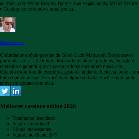
acirrada, com Wynn Resorts, Bally’s, Las Vegas Sands, MGM Resorts
e Genting concorrendo a uma licença.
Koen Verkerk
Cofundador e sócio-gerente da Good-Luck-Mate.com. Responsável
por muitas coisas, incluindo desenvolvimento de produtos, redação de
conteúdo e garantir que os pesquisadores encontrem nosso site.
Quando estou fora do escritório, gosto de andar de bicicleta, boxe e um
bom copo de uísque. Se você tiver alguma dúvida, você sempre pode
entrar em contato com meu.
Melhores cassinos online 2026
Totalmente licenciado
Seguro e confiável
Bônus interessantes
Suporte ao cliente 24/7