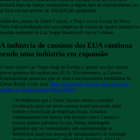
incluirá lojas de varejo, restaurantes e algum tipo de entretenimento ao
ar livre em um terreno de 300.000 pés quadrados.
Além dos planos de Gindi Captail, o Flag Luxury Group de Nova
York está trabalhando em um complexo de varejo de quatro andares na
esquina sudoeste da Las Vegas Boulevard com a German.
A indústria de cassinos dos EUA continua
sendo uma indústria em expansão
O novo resort Las Vegas Strip da Fertitta é apenas um dos muitos
novos projetos de cassino nos EUA. Recentemente, a Caesars
Entertainment anunciou que se uniu à incorporadora imobiliária SL
Green Realty Corp. para
obter uma licença de jogo para um novo
cassino na Times Square (Nova York)
.
“Acreditamos que a Times Square oferece a melhor
localização para um novo cassino resort que pode atrair
turistas e beneficiar as empresas locais. Estamos
entusiasmados em buscar esta licença com o Caesars e
nossos muitos parceiros locais. Nossa abordagem
garantirá que as comunidades sub-representadas se
beneficiem tanto em termos de oportunidades de emprego
quanto de investimento”, disse Marc Holliday, CEO da