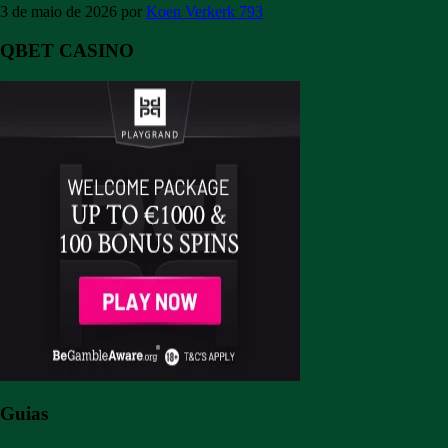
3 de maio de 2026
por
Koen Verkerk
793
QBET CASINO
Guias