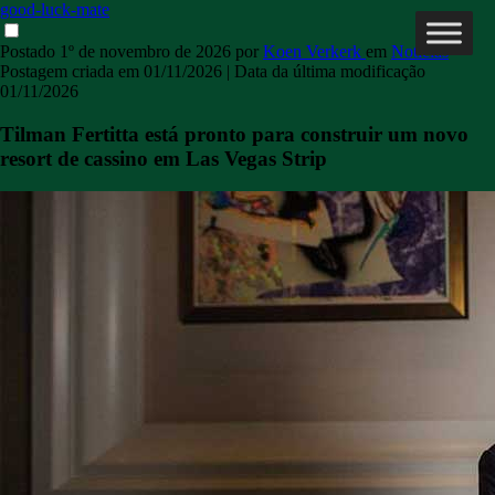
good-luck-mate
Postado
1º de novembro de 2026
por
Koen Verkerk
em
Notícias
Postagem criada em
01/11/2026
| Data da última modificação
01/11/2026
Tilman Fertitta está pronto para construir um novo
resort de cassino em Las Vegas Strip