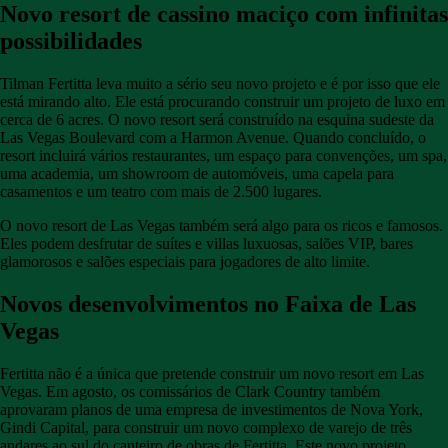
Novo resort de cassino maciço com infinitas
possibilidades
Tilman Fertitta leva muito a sério seu novo projeto e é por isso que ele
está mirando alto. Ele está procurando construir um projeto de luxo em
cerca de 6 acres. O novo resort será construído na esquina sudeste da
Las Vegas Boulevard com a Harmon Avenue. Quando concluído, o
resort incluirá vários restaurantes, um espaço para convenções, um spa,
uma academia, um showroom de automóveis, uma capela para
casamentos e um teatro com mais de 2.500 lugares.
O novo resort de Las Vegas também será algo para os ricos e famosos.
Eles podem desfrutar de suítes e villas luxuosas, salões VIP, bares
glamorosos e salões especiais para jogadores de alto limite.
Novos desenvolvimentos no Faixa de Las
Vegas
Fertitta não é a única que pretende construir um novo resort em Las
Vegas. Em agosto, os comissários de Clark Country também
aprovaram planos de uma empresa de investimentos de Nova York,
Gindi Capital, para construir um novo complexo de varejo de três
andares ao sul do canteiro de obras de Fertitta. Este novo projeto