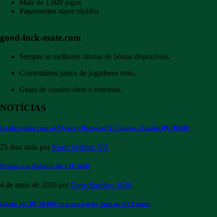
Mais de 1.000 jogos
Pagamentos super rápidos
good-luck-mate.com
Sempre as melhores ofertas de bônus disponíveis.
Comentários justos de jogadores reais.
Guias de cassino úteis e extensos.
NOTÍCIAS
Ganhe muito com os Mystery Drops no N1 Casino – Ganhe R$ 78.000
25 dias atrás
por
Koen Verkerk
505
Prêmio em dinheiro do LIV Golf
4 de maio de 2026
por
Dave Sneekes
1626
Ganhe até R$ 10.000 com seu Lucky Spin no N1 Casino