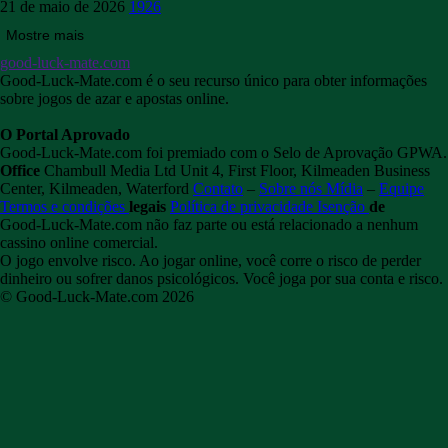
21 de maio de 2026
1926
Mostre mais
good-luck-mate.com
Good-Luck-Mate.com é o seu recurso único para obter informações
sobre jogos de azar e apostas online.
O Portal Aprovado
Good-Luck-Mate.com foi premiado com o Selo de Aprovação GPWA.
Office
Chambull Media Ltd
Unit 4, First Floor,
Kilmeaden Business
Center,
Kilmeaden,
Waterford
Contato
–
Sobre nós
Mídia
–
Equipe
Termos e condições
legais
Política de privacidade
Isenção
de
responsabilidade Jogo responsável Jogo
Good-Luck-Mate.com não faz parte ou está relacionado a nenhum
responsável
Como evitar o
vício
cassino online comercial.
O jogo envolve risco.
Ao jogar online, você corre o risco de perder
dinheiro ou sofrer danos psicológicos.
Você joga por sua conta e risco.
© Good-Luck-Mate.com 2026