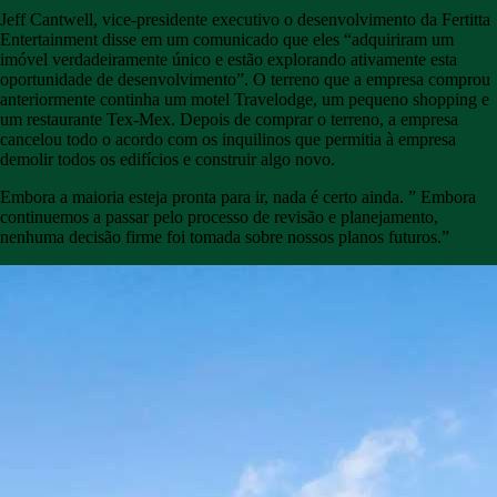
Jeff Cantwell, vice-presidente executivo o desenvolvimento da Fertitta
Entertainment disse em um comunicado que eles “adquiriram um
imóvel verdadeiramente único e estão explorando ativamente esta
oportunidade de desenvolvimento”. O terreno que a empresa comprou
anteriormente continha um motel Travelodge, um pequeno shopping e
um restaurante Tex-Mex. Depois de comprar o terreno, a empresa
cancelou todo o acordo com os inquilinos que permitia à empresa
demolir todos os edifícios e construir algo novo.
Embora a maioria esteja pronta para ir, nada é certo ainda. ” Embora
continuemos a passar pelo processo de revisão e planejamento,
nenhuma decisão firme foi tomada sobre nossos planos futuros.”