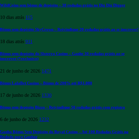
WildCoins sem bônus de depósito – 30 rodadas grátis no Dig Dig Digger
10 dias atrás
115
Bônus sem depósito SkyCrown – Reivindique 20 rodadas grátis ao se inscrever!
18 dias atrás
911
Bônus sem depósito do Sloterra Casino – Ganhe 30 rodadas grátis ao se
inscrever (*exclusivo)
21 de junho de 2026
1471
Bônus LalaBet Casino – Bônus de 200% até R$1.000
17 de junho de 2026
1330
Bônus sem depósito Bizzo – Reivindique 50 rodadas grátis com registro
6 de junho de 2026
1232
Ganha Bônus Sem Depósito do Royal Casino – Até 100 Rodadas Grátis na
Rodada para Ganhar