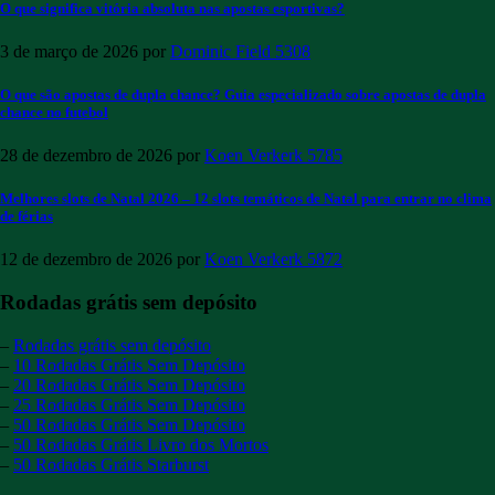
O que significa vitória absoluta nas apostas esportivas?
3 de março de 2026
por
Dominic Field
5308
O que são apostas de dupla chance? Guia especializado sobre apostas de dupla
chance no futebol
28 de dezembro de 2026
por
Koen Verkerk
5785
Melhores slots de Natal 2026 – 12 slots temáticos de Natal para entrar no clima
de férias
12 de dezembro de 2026
por
Koen Verkerk
5872
Rodadas grátis sem depósito
–
Rodadas grátis sem depósito
–
10 Rodadas Grátis Sem Depósito
–
20 Rodadas Grátis Sem Depósito
–
25 Rodadas Grátis Sem Depósito
–
50 Rodadas Grátis Sem Depósito
–
50 Rodadas Grátis Livro dos Mortos
–
50 Rodadas Grátis Starburst