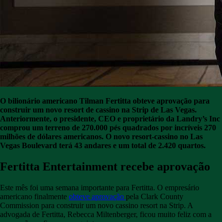
O bilionário americano Tilman Fertitta obteve aprovação para
construir um novo resort de cassino na Strip de Las Vegas.
Anteriormente, o presidente, CEO e proprietário da Landry’s Inc
comprou um terreno de 270.000 pés quadrados por incríveis 270
milhões de dólares americanos. O novo resort-cassino no Las
Vegas Boulevard terá 43 andares e um total de 2.420 quartos.
Fertitta Entertainment recebe aprovação
Este mês foi uma semana importante para Fertitta. O empresário
americano finalmente
obteve aprovação
pela Clark County
Commission para construir um novo cassino resort na Strip. A
advogada de Fertitta, Rebecca Miltenberger, ficou muito feliz com a