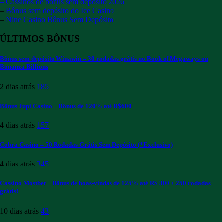
– Cassinos de bônus sem depósito 2026
–
Bônus sem depósito do Ice Casino
–
Nine Casino Bônus Sem Depósito
ÚLTIMOS BÔNUS
Bônus sem depósito Winawin – 30 rodadas grátis no Book of Megaways ou
Bonanza Billions
2 dias atrás
185
Bônus Jupi Casino – Bônus de 120% até R$600
4 dias atrás
157
Cobra Casino – 50 Rodadas Grátis Sem Depósito (*Exclusivo)
4 dias atrás
345
Cassino Mostbet – Bônus de boas-vindas de 125% até R$ 300 + 250 rodadas
grátis!
10 dias atrás
43