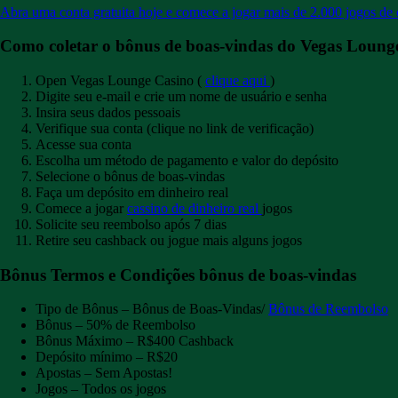
Abra uma conta gratuita hoje e comece a jogar mais de 2.000 jogos de
Como coletar o bônus de boas-vindas do Vegas Loung
Open Vegas Lounge Casino (
clique aqui
)
Digite seu e-mail e crie um nome de usuário e senha
Insira seus dados pessoais
Verifique sua conta (clique no link de verificação)
Acesse sua conta
Escolha um método de pagamento e valor do depósito
Selecione o bônus de boas-vindas
Faça um depósito em dinheiro real
Comece a jogar
cassino de dinheiro real
jogos
Solicite seu reembolso após 7 dias
Retire seu cashback ou jogue mais alguns jogos
Bônus Termos e Condições bônus de boas-vindas
Tipo de Bônus – Bônus de Boas-Vindas/
Bônus de Reembolso
Bônus – 50% de Reembolso
Bônus Máximo – R$400 Cashback
Depósito mínimo – R$20
Apostas – Sem Apostas!
Jogos – Todos os jogos