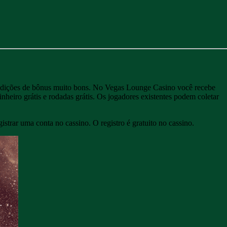
ondições de bônus muito bons. No Vegas Lounge Casino você recebe
heiro grátis e rodadas grátis. Os jogadores existentes podem coletar
trar uma conta no cassino. O registro é gratuito no cassino.