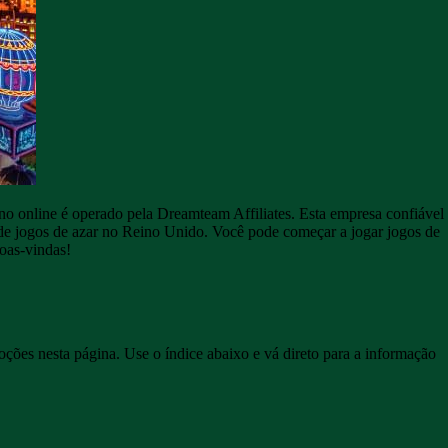
no online é operado pela Dreamteam Affiliates. Esta empresa confiável
e jogos de azar no Reino Unido. Você pode começar a jogar jogos de
oas-vindas!
ões nesta página. Use o índice abaixo e vá direto para a informação