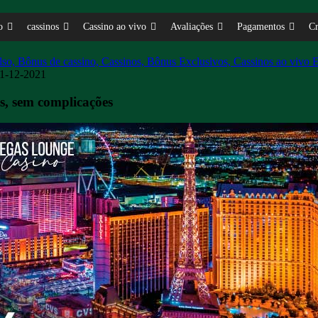
o
cassinos
Cassino ao vivo
Avaliações
Pagamentos
Cr
lso,
Bônus de cassino,
Cassinos,
Bônus Exclusivos,
Cassinos ao vivo 
1-12-2021
s, sem complicações