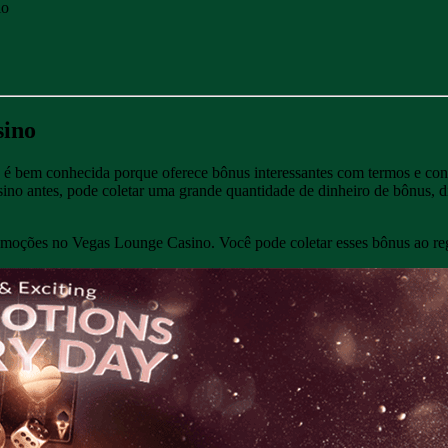
io
sino
a é bem conhecida porque oferece bônus interessantes com termos e c
o antes, pode coletar uma grande quantidade de dinheiro de bônus, din
moções no Vegas Lounge Casino. Você pode coletar esses bônus ao regis