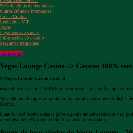
Cassino sem apostas
50% de bônus de reembolso
Outros Bônus e Promoções
Prós e Contras
Lealdade e VIP
Jogos
Pagamentos e saques
Informações do cassino
Perguntas frequentes
Jogue agora
Vegas Lounge Casino –> Cassino 100% sem
O Vegas Lounge Casino é único!
esta online o cassino é 100% livre de apostas. Isso significa que tod
Você não precisa apostar o dinheiro ou cumprir quaisquer condições d
Casino.
Quando você recebe rodadas grátis e ganha dinheiro real com elas, p
reembolso de 50%, poderá retirá-lo ou usá-lo no cassino.
Bônus de boas-vindas do Vegas Lounge – 5