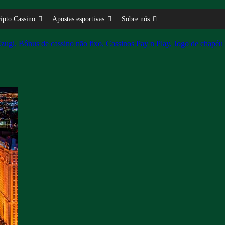
ipto Cassino
Apostas esportivas
Sobre nós
Ezugi,
Bônus de cassino não fixo,
Cassinos Pay n Play,
Jogo de chapéu