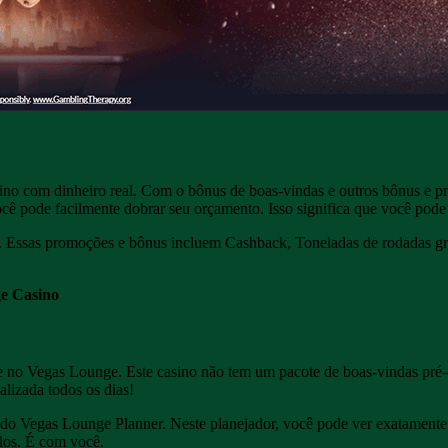
no com dinheiro real. Com o bônus de boas-vindas e outros bônus e p
ê pode facilmente dobrar seu orçamento. Isso significa que você pode
. Essas promoções e bônus incluem Cashback, Toneladas de rodadas gráti
ge Casino
ve no Vegas Lounge. Este casino não tem um pacote de boas-vindas pré
lizada todos os dias!
do Vegas Lounge Planner. Neste planejador, você pode ver exatamente 
los. É com você.