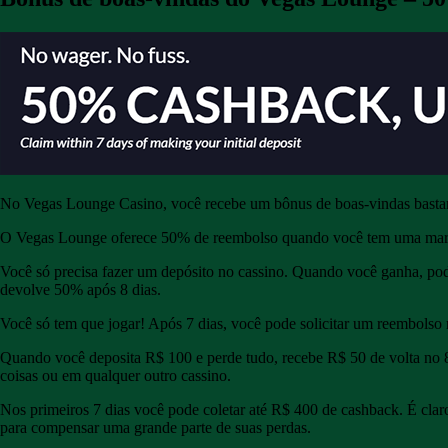
No Vegas Lounge Casino, você recebe um bônus de boas-vindas bastante
O Vegas Lounge oferece 50% de reembolso quando você tem uma maré
Você só precisa fazer um depósito no cassino. Quando você ganha, po
devolve 50% após 8 dias.
Você só tem que jogar! Após 7 dias, você pode solicitar um reembolso 
Quando você deposita R$ 100 e perde tudo, recebe R$ 50 de volta no 8
coisas ou em qualquer outro cassino.
Nos primeiros 7 dias você pode coletar até R$ 400 de cashback. É cla
para compensar uma grande parte de suas perdas.