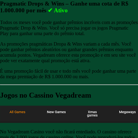
Pragmatic Drops & Wins – Ganhe uma cota de R$
1.000.000 por mês
✔ Ativo
Todos os meses você pode ganhar prêmios incríveis com as promoções
Pragmatic Drop & Wins. Você só precisa jogar os jogos Pragmatic
Play para ganhar uma parte do prêmio total.
As promoções pragmáticas Dropa & Wins variam a cada mês. Você
pode ganhar prêmios aleatórios ou ganhar grandes prêmios enquanto
acumula pontos. Vegadream oferece esta promoção e em seu site você
pode ver exatamente qual promoção está ativa.
É uma promoção fácil de usar e todo mês você pode ganhar uma parte
da mega premiação de R$ 1.000.000 ou mais.
Jogos no Cassino Vegadream
No Vegadream Casino você não ficará entediado. O cassino oferece
mais de 3.000 jogos de cassino online. Você pode reproduzi-los todos