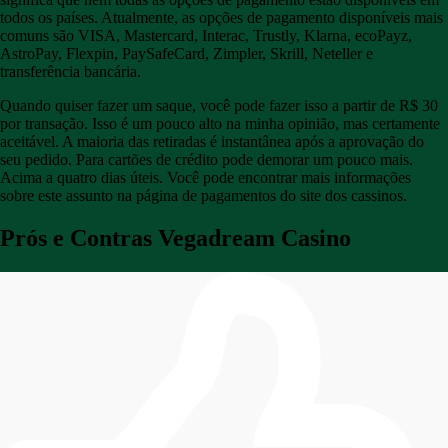
todos os países. Atualmente, as opções de pagamento disponíveis mais
comuns são VISA, Mastercard, Interac, Trustly, Klarna, ecoPayz,
AstroPay, Flexpin, PaySafeCard, Zimpler, Skrill, Neteller e
transferência bancária.
Quando quiser fazer um saque, você pode fazer isso a partir de R$ 30
por transação. Isso é um pouco alto na minha opinião, mas certamente
aceitável. A maioria das retiradas é instantânea após a aprovação do
seu pedido. Para cartões de crédito pode demorar um pouco mais.
Acima a quatro dias úteis. Você pode encontrar mais informações
sobre este assunto na página de pagamentos do site dos cassinos.
Prós e Contras Vegadream Casino