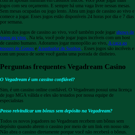
com as apostas mínimas em cassinos físicos. Você pode jogar mais
jogos com seu orçamento. E sempre há uma vaga livre nessas mesas.
Sem mesas ocupadas ou jogo lento. Abra um jogo de cassino ao vivo e
comece a jogar. Esses jogos estão disponíveis 24 horas por dia e 7 dias
por semana.
Além dos jogos de cassino ao vivo, você também pode jogar
shows de
jogos ao vivo
. Na tela, você pode jogar jogos incríveis com um host
de cassino humano. Adoramos jogar monopólio ao vivo,
A caça ao
tesouro de Gonzo
e
Apanhador de Sonhos
. Esses jogos são incríveis e
com um pouco de sorte você ganha uma porrada de dinheiro.
Perguntas frequentes Vegadream Casino
O Vegadream é um cassino confiável?
Sim, é um cassino online confiável. O Vegadream possui uma licença
de jogo MGA válida e eles são testados por nossa equipe de
especialistas
Posso reivindicar um bônus sem depósito na Vegadream?
Todos os novos jogadores no Vegadream recebem um bônus sem
depósito quando abrem o cassino por meio de um link em nosso site.
Não abra o cassino diretamente porque você não receberá o bônus.