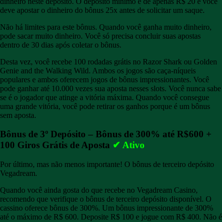
dinheiro neste depósito. O depósito mínimo é de apenas R$ 20 e você
deve apostar o dinheiro do bônus 25x antes de solicitar um saque.
Não há limites para este bônus. Quando você ganha muito dinheiro,
pode sacar muito dinheiro. Você só precisa concluir suas apostas
dentro de 30 dias após coletar o bônus.
Desta vez, você recebe 100 rodadas grátis no Razor Shark ou Golden
Genie and the Walking Wild. Ambos os jogos são caça-níqueis
populares e ambos oferecem jogos de bônus impressionantes. Você
pode ganhar até 10.000 vezes sua aposta nesses slots. Você nunca sabe
se é o jogador que atinge a vitória máxima. Quando você consegue
uma grande vitória, você pode retirar os ganhos porque é um bônus
sem aposta.
Bônus de 3º Depósito – Bônus de 300% até R$600 +
100 Giros Grátis de Aposta
✔ Ativo
Por último, mas não menos importante! O bônus de terceiro depósito
Vegadream.
Quando você ainda gosta do que recebe no Vegadream Casino,
recomendo que verifique o bônus de terceiro depósito disponível. O
cassino oferece bônus de 300%. Um bônus impressionante de 300%
até o máximo de R$ 600. Deposite R$ 100 e jogue com R$ 400. Não é