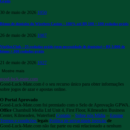
Grátis
30 de maio de 2026
1950
Bônus de depósito do Wizebets Casino – 100% até R$ 100 + 100 rodadas grátis
26 de maio de 2026
1987
VipSlot.Club – 25 rodadas grátis (sem necessidade de depósito) + R$ 3.000 de
bônus + 300 rodadas grátis
21 de maio de 2026
1927
Mostre mais
good-luck-mate.com
Good-Luck-Mate.com é o seu recurso único para obter informações
sobre jogos de azar e apostas online.
O Portal Aprovado
Good-Luck-Mate.com foi premiado com o Selo de Aprovação GPWA.
Office
Chambull Media Ltd
Unit 4, First Floor,
Kilmeaden Business
Center,
Kilmeaden,
Waterford
Contato
–
Sobre nós
Mídia
–
Equipe
Termos e condições
legais
Política de privacidade
Isenção
de
responsabilidade Jogo responsável Jogo
Good-Luck-Mate.com não faz parte ou está relacionado a nenhum
responsável
Como evitar o