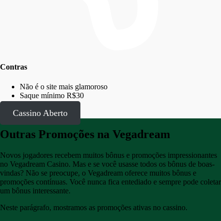
Contras
Não é o site mais glamoroso
Saque mínimo R$30
Cassino Aberto
Outras Promoções na Vegadream
Novos jogadores recebem muitos bônus e promoções impressionantes
no Vegadream Casino. Mas e se você usasse todos os bônus de boas-
vindas? Não se preocupe, o Vegadream oferece muitos bônus e
promoções contínuas. Você nunca fica entediado e sempre pode coletar
um bônus interessante.
Neste parágrafo, mostramos as promoções ativas no cassino.