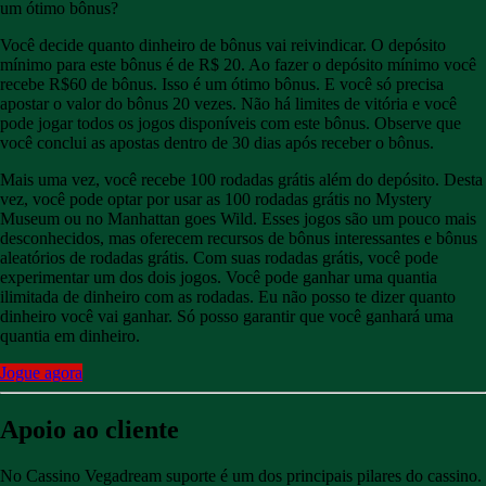
um ótimo bônus?
Você decide quanto dinheiro de bônus vai reivindicar. O depósito
mínimo para este bônus é de R$ 20. Ao fazer o depósito mínimo você
recebe R$60 de bônus. Isso é um ótimo bônus. E você só precisa
apostar o valor do bônus 20 vezes. Não há limites de vitória e você
pode jogar todos os jogos disponíveis com este bônus. Observe que
você conclui as apostas dentro de 30 dias após receber o bônus.
Mais uma vez, você recebe 100 rodadas grátis além do depósito. Desta
vez, você pode optar por usar as 100 rodadas grátis no Mystery
Museum ou no Manhattan goes Wild. Esses jogos são um pouco mais
desconhecidos, mas oferecem recursos de bônus interessantes e bônus
aleatórios de rodadas grátis. Com suas rodadas grátis, você pode
experimentar um dos dois jogos. Você pode ganhar uma quantia
ilimitada de dinheiro com as rodadas. Eu não posso te dizer quanto
dinheiro você vai ganhar. Só posso garantir que você ganhará uma
quantia em dinheiro.
Jogue agora
Apoio ao cliente
No Cassino Vegadream suporte é um dos principais pilares do cassino.