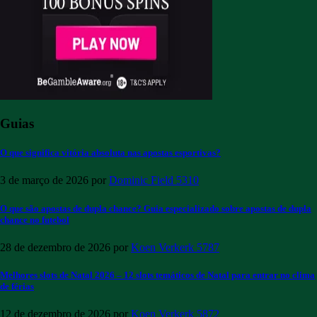
Guias
O que significa vitória absoluta nas apostas esportivas?
3 de março de 2026
por
Dominic Field
5310
O que são apostas de dupla chance? Guia especializado sobre apostas de dupla
chance no futebol
28 de dezembro de 2026
por
Koen Verkerk
5787
Melhores slots de Natal 2026 – 12 slots temáticos de Natal para entrar no clima
de férias
12 de dezembro de 2026
por
Koen Verkerk
5872