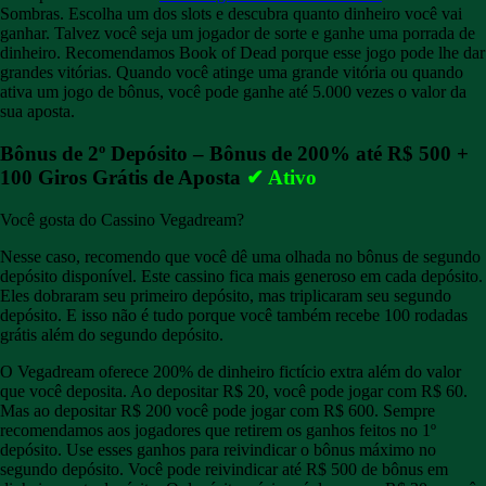
Sombras. Escolha um dos slots e descubra quanto dinheiro você vai
ganhar. Talvez você seja um jogador de sorte e ganhe uma porrada de
dinheiro. Recomendamos Book of Dead porque esse jogo pode lhe dar
grandes vitórias. Quando você atinge uma grande vitória ou quando
ativa um jogo de bônus, você pode ganhe até 5.000 vezes o valor da
sua aposta.
Bônus de 2º Depósito – Bônus de 200% até R$ 500 +
100 Giros Grátis de Aposta
✔ Ativo
Você gosta do Cassino Vegadream?
Nesse caso, recomendo que você dê uma olhada no bônus de segundo
depósito disponível. Este cassino fica mais generoso em cada depósito.
Eles dobraram seu primeiro depósito, mas triplicaram seu segundo
depósito. E isso não é tudo porque você também recebe 100 rodadas
grátis além do segundo depósito.
O Vegadream oferece 200% de dinheiro fictício extra além do valor
que você deposita. Ao depositar R$ 20, você pode jogar com R$ 60.
Mas ao depositar R$ 200 você pode jogar com R$ 600. Sempre
recomendamos aos jogadores que retirem os ganhos feitos no 1º
depósito. Use esses ganhos para reivindicar o bônus máximo no
segundo depósito. Você pode reivindicar até R$ 500 de bônus em