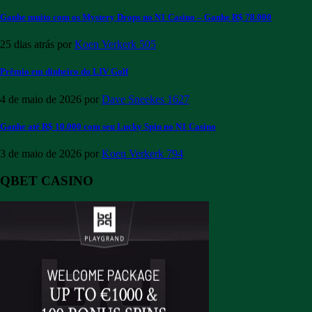
Ganhe muito com os Mystery Drops no N1 Casino – Ganhe R$ 78.000
25 dias atrás
por
Koen Verkerk
505
Prêmio em dinheiro do LIV Golf
4 de maio de 2026
por
Dave Sneekes
1627
Ganhe até R$ 10.000 com seu Lucky Spin no N1 Casino
3 de maio de 2026
por
Koen Verkerk
794
QBET CASINO