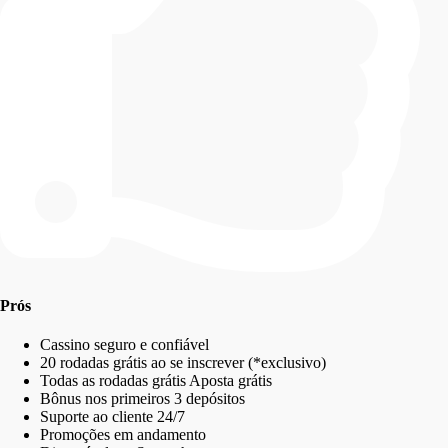
Prós
Cassino seguro e confiável
20 rodadas grátis ao se inscrever (*exclusivo)
Todas as rodadas grátis Aposta grátis
Bônus nos primeiros 3 depósitos
Suporte ao cliente 24/7
Promoções em andamento