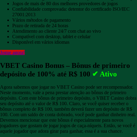
Jogos de mais de 80 dos melhores provedores de jogos
Confiabilidade comprovada: detentor do certificado ISO/IEC
27001:2013
Vários métodos de pagamento
Prazo de retirada de 24 horas
Atendimento ao cliente 24/7 com chat ao vivo
Compatível com desktop, tablet e celular
Disponível em vários idiomas
Jogue agora!
VBET Casino Bonus – Bônus de primeiro
depósito de 100% até R$ 100
✔ Ativo
Agora sabemos que jogar no VBET Casino pode ser recompensador.
Neste momento, vale a pena prestar atenção ao bônus de primeiro
depósito. Com este bônus de primeiro depósito, o VBET Casino dobra
seu depósito até o valor de R$ 100. Claro, se você quiser receber o
bônus completo de R$ 100, também deverá fazer um depósito de R$
100. Com um saldo de conta dobrado, você pode ganhar dinheiro real.
Devemos mencionar que este bônus é especialmente para novos
jogadores que gostam de jogar jogos de caça-níqueis. Então, se você é
aquele jogador que adora girar para ganhar, essa é a sua chance.