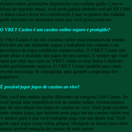
existem outras promoções disponíveis com rodadas grátis. Com os
bônus de depósito atuais, você pode ganhar dinheiro real até R$ 1.000.
A única coisa a levar em consideração é que os ganhos das rodadas
grátis precisam ser apostados antes que você possa retirá-los.
O VBET Casino é um cassino online seguro e protegido?
O VBet Casino é um dos cassinos online mais populares do mundo.
Eles têm um site altamente seguro e trabalham em conjunto com
provedores de jogos confiáveis ​​comprovados. O VBET Casino não
pode afetar o resultado dos jogos em seu cassino. E sempre que você
optar por criar sua conta no VBET, todos os seus dados e dinheiro
estão perfeitamente seguros. O VBET Casino também usa a mais
recente tecnologia de criptografia, para garantir a segurança dos
jogadores.
É possível jogar jogos de cassino ao vivo?
Sim, você tem muitas opções diferentes na categoria Live Casino. Se
você deseja uma experiência real de cassino online, recomendamos
que dê uma olhada nos jogos de cassino ao vivo. Você pode escolher
entre muitos jogos, que também pode jogar em um cassino online real.
A melhor parte é que você realmente joga com um dealer real. Você
pode jogar jogos como roleta, pôquer, blackjack ou bacará para obter
aquela incrível sensação de cassino de onde quiser.