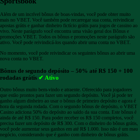
Sportsbook
Além de um incrível bônus de boas-vindas, você pode obter muito
mais no VBET. Você também pode recarregar sua conta, reivindicar
apostas grátis e ganhar dinheiro fictício grátis para jogos de cassino ao
vivo. Neste parágrafo você encontra uma visão geral dos Bônus e
promoções VBET. Todos os bônus e promoções neste parágrafo são
ativo. Você pode reivindicá-los quando abrir uma conta no VBET.
No momento, você pode reivindicar os seguintes bônus ao abrir uma
nova conta no VBET.
Bônus de segundo depósito – 50% até R$ 150 + 100
rodadas grátis
✔ Ativo
Outro bônus muito bem-vindo e atraente. Oferecido para jogadores
que estão prontos para fazer um segundo depósito. Você já pode ter
ganho algum dinheiro ao usar o bônus de primeiro depósito e agora é
hora da segunda rodada. Com o segundo bônus de depósito, o VBET
Casino adiciona 50% do depósito ao saldo da sua conta. Este bônus é
ainda de até R$ 150. Para poder receber os R$ 150 completos, você
precisa fazer um depósito de R$ 300. Com o dinheiro do bônus grátis,
você pode aumentar seus ganhos em até R$ 1.000. Isso não é um mau
negócio, considerando que é ganho com dinheiro de bônus grátis.