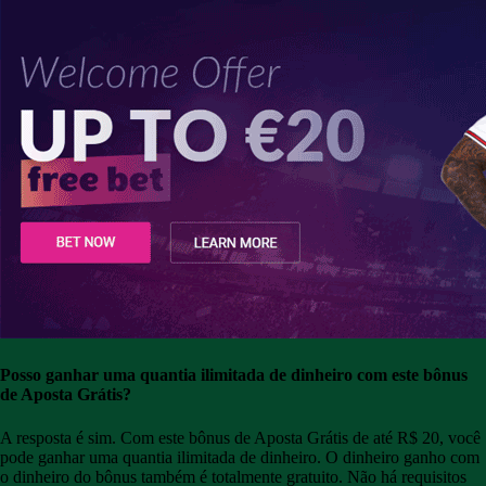
Posso ganhar uma quantia ilimitada de dinheiro com este bônus
de Aposta Grátis?
A resposta é sim. Com este bônus de Aposta Grátis de até R$ 20, você
pode ganhar uma quantia ilimitada de dinheiro. O dinheiro ganho com
o dinheiro do bônus também é totalmente gratuito. Não há requisitos