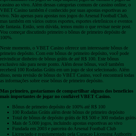
cassino ao vivo. Além dessas categorias comuns de cassino online, o
VBET Casino também é conhecido por suas apostas esportivas ao
vivo. Não apenas para apostas nos jogos do Arsenal Football Club,
mas também em vários outros esportes, esportes eletrônicos e eventos
de fantasia. Então, sem dúvida, temos muito o que revisar neste post.
Vou começar discutindo primeiro o bônus de primeiro depósito de
100%.
Neste momento, o VBET Casino oferece um interessante bônus de
primeiro depósito. Com este bônus de primeiro depósito, você pode
reivindicar dinheiro de bônus grátis de até R$ 100. Este bônus
exclusivo não para neste ponto. Além desse bônus, você também
receberá 100 Rodadas Grátis em um jogo de slot selecionado. Além
disso, nesta revisão de bônus do VBET Casino, você encontrará todas
as informações sobre esse bônus de primeiro depósito.
Mas primeiro, gostaríamos de compartilhar alguns dos benefícios
mais importantes de jogar no confiável VBET Casino.
Bônus de primeiro depósito de 100% até R$ 100
100 Rodadas Grátis além deste bônus de primeiro depósito
Total de bônus de depósito grátis de R$ 500 e 300 rodadas grátis
Mais de 5.000 jogos, incluindo apostas esportivas ao vivo
Fundada em 2003 e parceira do Arsenal Football Club
Licenciado e regulamentado pela Curaçao Licensing Authority