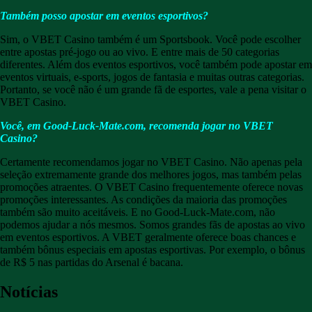
Também posso apostar em eventos esportivos?
Sim, o VBET Casino também é um Sportsbook. Você pode escolher
entre apostas pré-jogo ou ao vivo. E entre mais de 50 categorias
diferentes. Além dos eventos esportivos, você também pode apostar em
eventos virtuais, e-sports, jogos de fantasia e muitas outras categorias.
Portanto, se você não é um grande fã de esportes, vale a pena visitar o
VBET Casino.
Você, em Good-Luck-Mate.com, recomenda jogar no VBET
Casino?
Certamente recomendamos jogar no VBET Casino. Não apenas pela
seleção extremamente grande dos melhores jogos, mas também pelas
promoções atraentes. O VBET Casino frequentemente oferece novas
promoções interessantes. As condições da maioria das promoções
também são muito aceitáveis. E no Good-Luck-Mate.com, não
podemos ajudar a nós mesmos. Somos grandes fãs de apostas ao vivo
em eventos esportivos. A VBET geralmente oferece boas chances e
também bônus especiais em apostas esportivas. Por exemplo, o bônus
de R$ 5 nas partidas do Arsenal é bacana.
Notícias