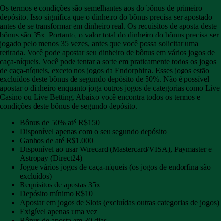
Os termos e condições são semelhantes aos do bônus de primeiro
depósito. Isso significa que o dinheiro do bônus precisa ser apostado
antes de se transformar em dinheiro real. Os requisitos de aposta deste
bônus são 35x. Portanto, o valor total do dinheiro do bônus precisa ser
jogado pelo menos 35 vezes, antes que você possa solicitar uma
retirada. Você pode apostar seu dinheiro de bônus em vários jogos de
caça-níqueis. Você pode tentar a sorte em praticamente todos os jogos
de caça-níqueis, exceto nos jogos da Endorphina. Esses jogos estão
excluídos deste bônus de segundo depósito de 50%. Não é possível
apostar o dinheiro enquanto joga outros jogos de categorias como Live
Casino ou Live Betting. Abaixo você encontra todos os termos e
condições deste bônus de segundo depósito.
Bônus de 50% até R$150
Disponível apenas com o seu segundo depósito
Ganhos de até R$1.000
Disponível ao usar Wirecard (Mastercard/VISA), Paymaster e
Astropay (Direct24)
Jogue vários jogos de caça-níqueis (os jogos de endorfina são
excluídos)
Requisitos de apostas 35x
Depósito mínimo R$10
Apostar em jogos de Slots (excluídas outras categorias de jogos)
Exigível apenas uma vez
Bônus de aposta em 30 dias