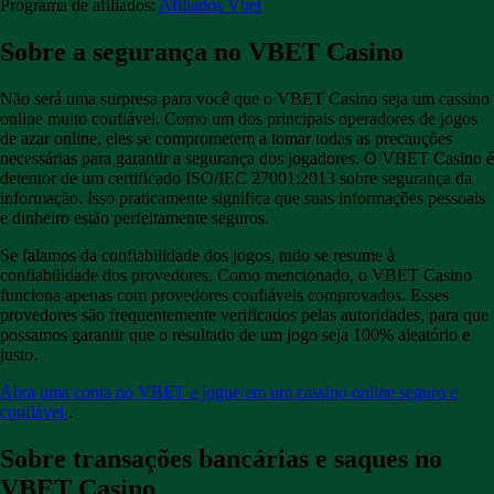
Programa de afiliados:
Afiliados Vbet
Sobre a segurança no VBET Casino
Não será uma surpresa para você que o VBET Casino seja um cassino
online muito confiável. Como um dos principais operadores de jogos
de azar online, eles se comprometem a tomar todas as precauções
necessárias para garantir a segurança dos jogadores. O VBET Casino é
detentor de um certificado ISO/IEC 27001:2013 sobre segurança da
informação. Isso praticamente significa que suas informações pessoais
e dinheiro estão perfeitamente seguros.
Se falamos da confiabilidade dos jogos, tudo se resume à
confiabilidade dos provedores. Como mencionado, o VBET Casino
funciona apenas com provedores confiáveis ​​comprovados. Esses
provedores são frequentemente verificados pelas autoridades, para que
possamos garantir que o resultado de um jogo seja 100% aleatório e
justo.
Abra uma conta no VBET e jogue em um cassino online seguro e
confiável
.
Sobre transações bancárias e saques no
VBET Casino