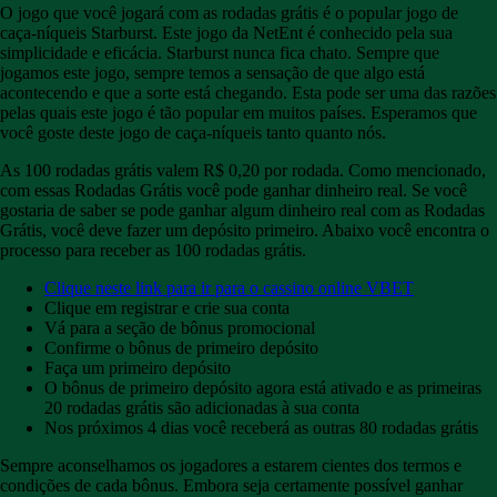
O jogo que você jogará com as rodadas grátis é o popular jogo de
caça-níqueis Starburst. Este jogo da NetEnt é conhecido pela sua
simplicidade e eficácia. Starburst nunca fica chato. Sempre que
jogamos este jogo, sempre temos a sensação de que algo está
acontecendo e que a sorte está chegando. Esta pode ser uma das razões
pelas quais este jogo é tão popular em muitos países. Esperamos que
você goste deste jogo de caça-níqueis tanto quanto nós.
As 100 rodadas grátis valem R$ 0,20 por rodada. Como mencionado,
com essas Rodadas Grátis você pode ganhar dinheiro real. Se você
gostaria de saber se pode ganhar algum dinheiro real com as Rodadas
Grátis, você deve fazer um depósito primeiro. Abaixo você encontra o
processo para receber as 100 rodadas grátis.
Clique neste link para ir para o cassino online VBET
Clique em registrar e crie sua conta
Vá para a seção de bônus promocional
Confirme o bônus de primeiro depósito
Faça um primeiro depósito
O bônus de primeiro depósito agora está ativado e as primeiras
20 rodadas grátis são adicionadas à sua conta
Nos próximos 4 dias você receberá as outras 80 rodadas grátis
Sempre aconselhamos os jogadores a estarem cientes dos termos e
condições de cada bônus. Embora seja certamente possível ganhar