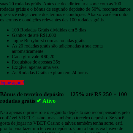
suas 20 rodadas grátis. Antes de decidir tentar a sorte com as 100
rodadas grátis e o bônus de segundo depósito de 50%, recomendamos
que você esteja ciente dos termos e condições. Abaixo você encontra
os termos e condições relevantes das 100 rodadas grátis.
100 Rodadas Grátis divididas em 5 dias
Ganhos de até R$1.000
Jogue Berryburst com as rodadas grátis
As 20 rodadas grátis são adicionadas à sua conta
automaticamente
Cada giro vale R$0,20
Requisitos de apostas 35x
Exigível apenas uma vez
As Rodadas Grátis expiram em 24 horas
Jogue agora!
Bônus de terceiro depósito – 125% até R$ 250 + 100
rodadas grátis
✔ Ativo
Não apenas o primeiro e o segundo depósito são recompensados ​​pelo
confiável VBET Casino, mas também o terceiro depósito. Se você
gosta de jogar no VBET Casino e talvez também tenha sorte, está
pronto para fazer um terceiro depósito. Com o bônus exclusivo de