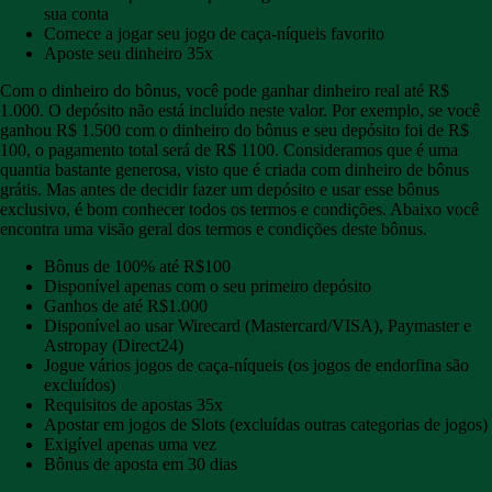
sua conta
Comece a jogar seu jogo de caça-níqueis favorito
Aposte seu dinheiro 35x
Com o dinheiro do bônus, você pode ganhar dinheiro real até R$
1.000. O depósito não está incluído neste valor. Por exemplo, se você
ganhou R$ 1.500 com o dinheiro do bônus e seu depósito foi de R$
100, o pagamento total será de R$ 1100. Consideramos que é uma
quantia bastante generosa, visto que é criada com dinheiro de bônus
grátis. Mas antes de decidir fazer um depósito e usar esse bônus
exclusivo, é bom conhecer todos os termos e condições. Abaixo você
encontra uma visão geral dos termos e condições deste bônus.
Bônus de 100% até R$100
Disponível apenas com o seu primeiro depósito
Ganhos de até R$1.000
Disponível ao usar Wirecard (Mastercard/VISA), Paymaster e
Astropay (Direct24)
Jogue vários jogos de caça-níqueis (os jogos de endorfina são
excluídos)
Requisitos de apostas 35x
Apostar em jogos de Slots (excluídas outras categorias de jogos)
Exigível apenas uma vez
Bônus de aposta em 30 dias