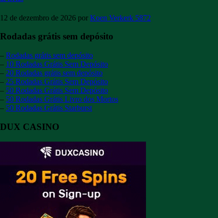
12 de dezembro de 2026
por
Koen Verkerk
5872
Rodadas grátis sem depósito
–
Rodadas grátis sem depósito
–
10 Rodadas Grátis Sem Depósito
–
20 Rodadas grátis sem depósito
–
25 Rodadas Grátis Sem Depósito
–
50 Rodadas Grátis Sem Depósito
–
50 Rodadas Grátis Livro dos Mortos
–
50 Rodadas Grátis Starburst
DUX CASINO