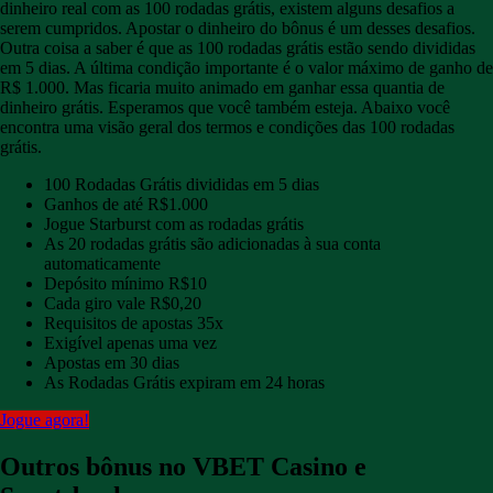
dinheiro real com as 100 rodadas grátis, existem alguns desafios a
serem cumpridos. Apostar o dinheiro do bônus é um desses desafios.
Outra coisa a saber é que as 100 rodadas grátis estão sendo divididas
em 5 dias. A última condição importante é o valor máximo de ganho de
R$ 1.000. Mas ficaria muito animado em ganhar essa quantia de
dinheiro grátis. Esperamos que você também esteja. Abaixo você
encontra uma visão geral dos termos e condições das 100 rodadas
grátis.
100 Rodadas Grátis divididas em 5 dias
Ganhos de até R$1.000
Jogue Starburst com as rodadas grátis
As 20 rodadas grátis são adicionadas à sua conta
automaticamente
Depósito mínimo R$10
Cada giro vale R$0,20
Requisitos de apostas 35x
Exigível apenas uma vez
Apostas em 30 dias
As Rodadas Grátis expiram em 24 horas
Jogue agora!
Outros bônus no VBET Casino e