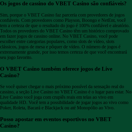
Os jogos de cassino do VBET Casino são confiáveis?
Sim, porque o VBET Casino faz parceria com provedores de jogos
confiáveis. Com provedores como Playson, Boongo e NetEnt, você
tem a certeza de que o resultado do jogo é 100% confiável e aleatório.
Todos os provedores do VBET Casino têm um histórico comprovado
em fazer jogos de cassino online. No VBET Casino, você pode
escolher entre categorias populares, como slots de vídeo, slots
clássicos, jogos de mesa e pôquer de vídeo. O número de jogos é
extremamente grande, por isso temos certeza de que você encontrará
seu jogo favorito.
O VBET Casino também oferece jogos de Live
Casino?
Se você quiser chegar o mais próximo possível da sensação real do
cassino, a seção Live Casino no VBET Casino é o lugar para estar. No
Live Casino você joga com crupiês reais em telas ao vivo em
qualidade HD. Você tem a possibilidade de jogar jogos ao vivo como
Poker, Roleta, Bacará e Blackjack ou até Monopólio ao Vivo.
Posso apostar em eventos esportivos no VBET
Casino?