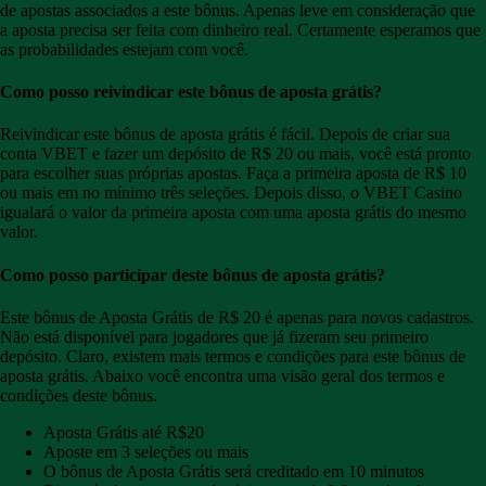
de apostas associados a este bônus. Apenas leve em consideração que
a aposta precisa ser feita com dinheiro real. Certamente esperamos que
as probabilidades estejam com você.
Como posso reivindicar este bônus de aposta grátis?
Reivindicar este bônus de aposta grátis é fácil. Depois de criar sua
conta VBET e fazer um depósito de R$ 20 ou mais, você está pronto
para escolher suas próprias apostas. Faça a primeira aposta de R$ 10
ou mais em no mínimo três seleções. Depois disso, o VBET Casino
igualará o valor da primeira aposta com uma aposta grátis do mesmo
valor.
Como posso participar deste bônus de aposta grátis?
Este bônus de Aposta Grátis de R$ 20 é apenas para novos cadastros.
Não está disponível para jogadores que já fizeram seu primeiro
depósito. Claro, existem mais termos e condições para este bônus de
aposta grátis. Abaixo você encontra uma visão geral dos termos e
condições deste bônus.
Aposta Grátis até R$20
Aposte em 3 seleções ou mais
O bônus de Aposta Grátis será creditado em 10 minutos